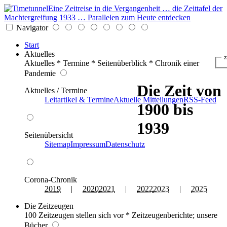
Eine Zeitreise in die Vergangenheit … die Zeittafel der
Machtergreifung 1933 … Parallelen zum Heute entdecken
Navigator
Start
Aktuelles
z
Aktuelles * Termine * Seitenüberblick * Chronik einer
Pandemie
Die Zeit von
Aktuelles / Termine
Leitartikel & Termine
Aktuelle Mitteilungen
RSS-Feed
1900 bis
1939
Seitenübersicht
Sitemap
Impressum
Datenschutz
Corona-Chronik
2019
|
2020
2021
|
2022
2023
|
2025
Die Zeitzeugen
100 Zeitzeugen stellen sich vor * Zeitzeugenberichte; unsere
Bücher