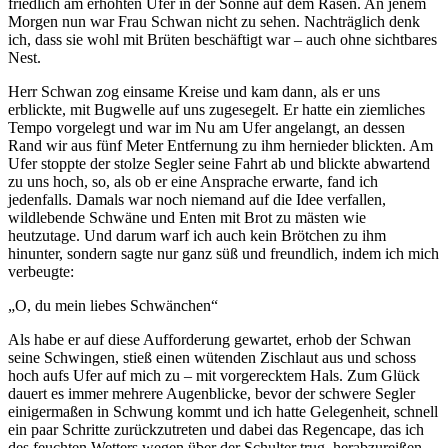
friedlich am erhöhten Ufer in der Sonne auf dem Rasen. An jenem
Morgen nun war Frau Schwan nicht zu sehen. Nachträglich denk
ich, dass sie wohl mit Brüten beschäftigt war – auch ohne sichtbares
Nest.
Herr Schwan zog einsame Kreise und kam dann, als er uns
erblickte, mit Bugwelle auf uns zugesegelt. Er hatte ein ziemliches
Tempo vorgelegt und war im Nu am Ufer angelangt, an dessen
Rand wir aus fünf Meter Entfernung zu ihm hernieder blickten. Am
Ufer stoppte der stolze Segler seine Fahrt ab und blickte abwartend
zu uns hoch, so, als ob er eine Ansprache erwarte, fand ich
jedenfalls. Damals war noch niemand auf die Idee verfallen,
wildlebende Schwäne und Enten mit Brot zu mästen wie
heutzutage. Und darum warf ich auch kein Brötchen zu ihm
hinunter, sondern sagte nur ganz süß und freundlich, indem ich mich
verbeugte:
O, du mein liebes Schwänchen
Als habe er auf diese Aufforderung gewartet, erhob der Schwan
seine Schwingen, stieß einen wütenden Zischlaut aus und schoss
hoch aufs Ufer auf mich zu – mit vorgerecktem Hals. Zum Glück
dauert es immer mehrere Augenblicke, bevor der schwere Segler
einigermaßen in Schwung kommt und ich hatte Gelegenheit, schnell
ein paar Schritte zurückzutreten und dabei das Regencape, das ich
des feuchten Wetters wegen über der Schulter trug, herabzureißen