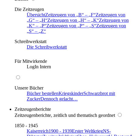
Die Zeitzeugen
Übersicht
Zeitzeugen von
B
–
F
Zeitzeugen von
G
–
H
Zeitzeugen von
H
–
K
Zeitzeugen von
K
–
P
Zeitzeugen von
P
–
S
Zeitzeugen von
S
–
Z
Schreibwerkstatt
Die Schreibwerkstatt
Für Mitwirkende
LogIn Intern
Unsere Bücher
Bücher bestellen
Kriegskinder
Schwarzbrot mit
Zucker
Dennoch gelacht…
Zeitzeugenberichte
Zeitzeugenberichte, zeitlich und thematisch geordnet
1850 - 1945
Kaiserreich
1900 - 1939
Erster Weltkrieg
NS-