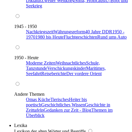
Diktatur
Zweiter Weltkrieg
Shoa, Holocaust
U-Boot und
Seekrieg
1945 - 1950
Nachkriegszeit
Währungsreform
40 Jahre DDR
1950 -
1970
1980 bis Heute
Fluchtgeschichten
Rund ums Auto
1950 - Heute
Moderne Zeiten
Weihnachtliches
Schule,
Tanzstunde
Verschickungskinder
Maritimes,
Seefahrt
Reiseberichte
Der vordere Orient
Andere Themen
Omas Küche
Tierisches
Heiter bis
poetisch
Geschichtliches Wissen
Geschichte in
Zeittafeln
Gedanken zur Zeit - Blog
Themen im
Überblick
Lexika
Lexikon der alten Wörter und Begriffe