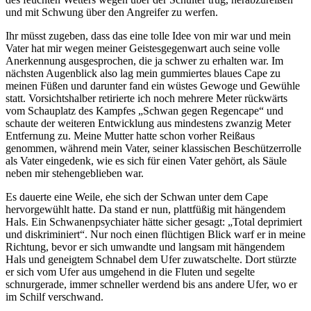
und mit Schwung über den Angreifer zu werfen.
Ihr müsst zugeben, dass das eine tolle Idee von mir war und mein
Vater hat mir wegen meiner Geistesgegenwart auch seine volle
Anerkennung ausgesprochen, die ja schwer zu erhalten war. Im
nächsten Augenblick also lag mein gummiertes blaues Cape zu
meinen Füßen und darunter fand ein wüstes Gewoge und Gewühle
statt. Vorsichtshalber retirierte ich noch mehrere Meter rückwärts
vom Schauplatz des Kampfes
Schwan gegen Regencape
und
schaute der weiteren Entwicklung aus mindestens zwanzig Meter
Entfernung zu. Meine Mutter hatte schon vorher Reißaus
genommen, während mein Vater, seiner klassischen Beschützerrolle
als Vater eingedenk, wie es sich für einen Vater gehört, als Säule
neben mir stehengeblieben war.
Es dauerte eine Weile, ehe sich der Schwan unter dem Cape
hervorgewühlt hatte. Da stand er nun, plattfüßig mit hängendem
Hals. Ein Schwanenpsychiater hätte sicher gesagt:
Total deprimiert
und diskriminiert
. Nur noch einen flüchtigen Blick warf er in meine
Richtung, bevor er sich umwandte und langsam mit hängendem
Hals und geneigtem Schnabel dem Ufer zuwatschelte. Dort stürzte
er sich vom Ufer aus umgehend in die Fluten und segelte
schnurgerade, immer schneller werdend bis ans andere Ufer, wo er
im Schilf verschwand.