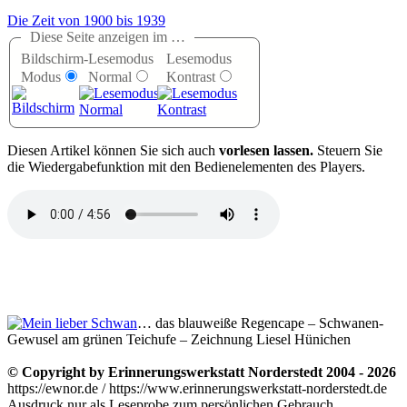
Die Zeit von 1900 bis 1939
Diese Seite anzeigen im …
Bildschirm-
Lesemodus
Lesemodus
Modus
Normal
Kontrast
D
iesen Artikel können Sie sich auch
vorlesen lassen.
Steuern Sie
die Wiedergabefunktion mit den Bedienelementen des Players.
… das blauweiße Regencape – Schwanen-
Gewusel am grünen Teichufe – Zeichnung Liesel Hünichen
© Copyright by Erinnerungswerkstatt Norderstedt 2004 - 2026
https://ewnor.de / https://www.erinnerungswerkstatt-norderstedt.de
Ausdruck nur als Leseprobe zum persönlichen Gebrauch,