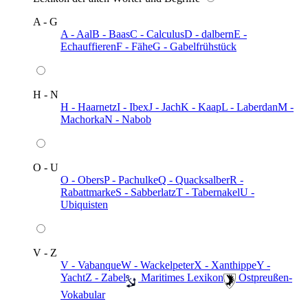
A - G
A - Aal
B - Baas
C - Calculus
D - dalbern
E -
Echauffieren
F - Fähe
G - Gabelfrühstück
H - N
H - Haarnetz
I - Ibex
J - Jach
K - Kaap
L - Laberdan
M -
Machorka
N - Nabob
O - U
O - Obers
P - Pachulke
Q - Quacksalber
R -
Rabattmarke
S - Sabberlatz
T - Tabernakel
U -
Ubiquisten
V - Z
V - Vabanque
W - Wackelpeter
X - Xanthippe
Y -
Yacht
Z - Zabel
️ Maritimes Lexikon
️ Ostpreußen-
Vokabular