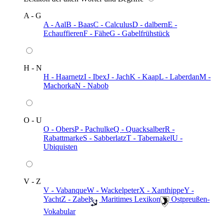
A - G
A - Aal
B - Baas
C - Calculus
D - dalbern
E -
Echauffieren
F - Fähe
G - Gabelfrühstück
H - N
H - Haarnetz
I - Ibex
J - Jach
K - Kaap
L - Laberdan
M -
Machorka
N - Nabob
O - U
O - Obers
P - Pachulke
Q - Quacksalber
R -
Rabattmarke
S - Sabberlatz
T - Tabernakel
U -
Ubiquisten
V - Z
V - Vabanque
W - Wackelpeter
X - Xanthippe
Y -
Yacht
Z - Zabel
️ Maritimes Lexikon
️ Ostpreußen-
Vokabular