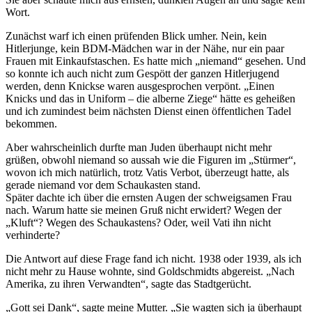
Wort.
Zunächst warf ich einen prüfenden Blick umher. Nein, kein
Hitlerjunge, kein BDM-Mädchen war in der Nähe, nur ein paar
Frauen mit Einkaufstaschen. Es hatte mich
niemand
gesehen. Und
so konnte ich auch nicht zum Gespött der ganzen Hitlerjugend
werden, denn Knickse waren ausgesprochen verpönt.
Einen
Knicks und das in Uniform – die alberne Ziege
hätte es geheißen
und ich zumindest beim nächsten Dienst einen öffentlichen Tadel
bekommen.
Aber wahrscheinlich durfte man Juden überhaupt nicht mehr
grüßen, obwohl niemand so aussah wie die Figuren im
Stürmer
,
wovon ich mich natürlich, trotz Vatis Verbot, überzeugt hatte, als
gerade niemand vor dem Schaukasten stand.
Später dachte ich über die ernsten Augen der schweigsamen Frau
nach. Warum hatte sie meinen Gruß nicht erwidert? Wegen der
Kluft
? Wegen des Schaukastens? Oder, weil Vati ihn nicht
verhinderte?
Die Antwort auf diese Frage fand ich nicht. 1938 oder 1939, als ich
nicht mehr zu Hause wohnte, sind Goldschmidts abgereist.
Nach
Amerika, zu ihren Verwandten
, sagte das Stadtgerücht.
Gott sei Dank
, sagte meine Mutter.
Sie wagten sich ja überhaupt