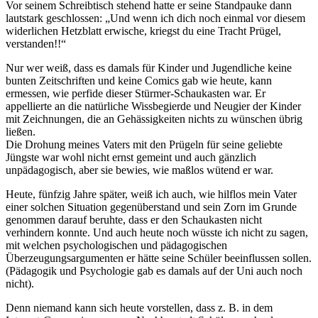
Vor seinem Schreibtisch stehend hatte er seine Standpauke dann
lautstark geschlossen:
Und wenn ich dich noch einmal vor diesem
widerlichen Hetzblatt erwische, kriegst du eine Tracht Prügel,
verstanden!!
Nur wer weiß, dass es damals für Kinder und Jugendliche keine
bunten Zeitschriften und keine Comics gab wie heute, kann
ermessen, wie perfide dieser Stürmer-Schaukasten war. Er
appellierte an die natürliche Wissbegierde und Neugier der Kinder
mit Zeichnungen, die an Gehässigkeiten nichts zu wünschen übrig
ließen.
Die Drohung meines Vaters mit den Prügeln für seine geliebte
Jüngste war wohl nicht ernst gemeint und auch gänzlich
unpädagogisch, aber sie bewies, wie maßlos wütend er war.
Heute, fünfzig Jahre später, weiß ich auch, wie hilflos mein Vater
einer solchen Situation gegenüberstand und sein Zorn im Grunde
genommen darauf beruhte, dass er den Schaukasten nicht
verhindern konnte. Und auch heute noch wüsste ich nicht zu sagen,
mit welchen psychologischen und pädagogischen
Überzeugungsargumenten er hätte seine Schüler beeinflussen sollen.
(Pädagogik und Psychologie gab es damals auf der Uni auch noch
nicht).
Denn niemand kann sich heute vorstellen, dass z. B. in dem