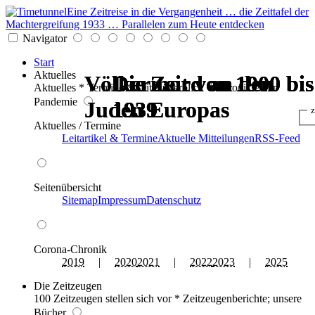
Eine Zeitreise in die Vergangenheit … die Zeittafel der
Machtergreifung 1933 … Parallelen zum Heute entdecken
Navigator
Start
Aktuelles
Völkermord an den
Völkermord an den
Die Zeit von 1900 bis
Die Zeit von 1900 bis
Die Zeit von 1900 bis
Die Zeit von 1900 bis
Aktuelles * Termine * Seitenüberblick * Chronik einer
Pandemie
Juden Europas
Juden Europas
1939
1939
1939
1939
z
Aktuelles / Termine
Leitartikel & Termine
Aktuelle Mitteilungen
RSS-Feed
Seitenübersicht
Sitemap
Impressum
Datenschutz
Corona-Chronik
2019
|
2020
2021
|
2022
2023
|
2025
Die Zeitzeugen
100 Zeitzeugen stellen sich vor * Zeitzeugenberichte; unsere
Bücher