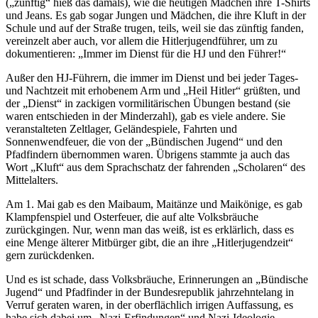
(
zünftig
hieß das damals), wie die heutigen Mädchen ihre T-Shirts
und Jeans. Es gab sogar Jungen und Mädchen, die ihre Kluft in der
Schule und auf der Straße trugen, teils, weil sie das zünftig fanden,
vereinzelt aber auch, vor allem die Hitlerjugendführer, um zu
dokumentieren:
Immer im Dienst für die HJ und den Führer!
Außer den HJ-Führern, die immer im Dienst und bei jeder Tages-
und Nachtzeit mit erhobenem Arm und
Heil Hitler
grüßten, und
der
Dienst
in zackigen vormilitärischen Übungen bestand (sie
waren entschieden in der Minderzahl), gab es viele andere. Sie
veranstalteten Zeltlager, Geländespiele, Fahrten und
Sonnenwendfeuer, die von der
Bündischen Jugend
und den
Pfadfindern übernommen waren. Übrigens stammte ja auch das
Wort
Kluft
aus dem Sprachschatz der fahrenden
Scholaren
des
Mittelalters.
Am 1. Mai gab es den Maibaum, Maitänze und Maikönige, es gab
Klampfenspiel und Osterfeuer, die auf alte Volksbräuche
zurückgingen. Nur, wenn man das weiß, ist es erklärlich, dass es
eine Menge älterer Mitbürger gibt, die an ihre
Hitlerjugendzeit
gern zurückdenken.
Und es ist schade, dass Volksbräuche, Erinnerungen an
Bündische
Jugend
und Pfadfinder in der Bundesrepublik jahrzehntelang in
Verruf geraten waren, in der oberflächlich irrigen Auffassung, es
habe sich dabei um
Nazi-Erfindungen
und Nazi-Ideologie