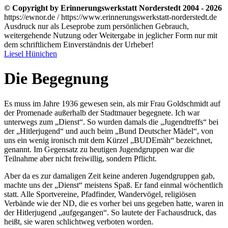
© Copyright by Erinnerungswerkstatt Norderstedt 2004 - 2026
https://ewnor.de / https://www.erinnerungswerkstatt-norderstedt.de
Ausdruck nur als Leseprobe zum persönlichen Gebrauch,
weitergehende Nutzung oder Weitergabe in jeglicher Form nur mit
dem schriftlichem Einverständnis der Urheber!
Liesel Hünichen
Die Begegnung
Es muss im Jahre 1936 gewesen sein, als mir Frau Goldschmidt auf
der Promenade außerhalb der Stadtmauer begegnete. Ich war
unterwegs zum
Dienst
. So wurden damals die
Jugendtreffs
bei
der
Hitlerjugend
und auch beim
Bund Deutscher Mädel
, von
uns ein wenig ironisch mit dem Kürzel
BUDEmäh
bezeichnet,
genannt. Im Gegensatz zu heutigen Jugendgruppen war die
Teilnahme aber nicht freiwillig, sondern Pflicht.
Aber da es zur damaligen Zeit keine anderen Jugendgruppen gab,
machte uns der
Dienst
meistens Spaß. Er fand einmal wöchentlich
statt. Alle Sportvereine, Pfadfinder, Wandervögel, religiösen
Verbände wie der ND, die es vorher bei uns gegeben hatte, waren in
der Hitlerjugend
aufgegangen
. So lautete der Fachausdruck, das
heißt, sie waren schlichtweg verboten worden.