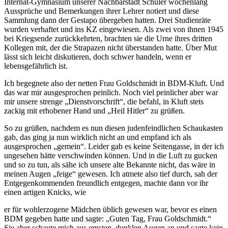
Internat-Gymnasium unserer Nachbarstadt Schüler wochenlang
Aussprüche und Bemerkungen ihrer Lehrer notiert und diese
Sammlung dann der Gestapo übergeben hatten. Drei Studienräte
wurden verhaftet und ins KZ eingewiesen. Als zwei von ihnen 1945
bei Kriegsende zurückkehrten, brachten sie die Urne ihres dritten
Kollegen mit, der die Strapazen nicht überstanden hatte. Über Mut
lässt sich leicht diskutieren, doch schwer handeln, wenn er
lebensgefährlich ist.
Ich begegnete also der netten Frau Goldschmidt in BDM-Kluft. Und
das war mir ausgesprochen peinlich. Noch viel peinlicher aber war
mir unsere strenge
Dienstvorschrift
, die befahl, in Kluft stets
zackig mit erhobener Hand und
Heil Hitler
zu grüßen.
So zu grüßen, nachdem es nun diesen judenfeindlichen Schaukasten
gab, das ging ja nun wirklich nicht an und empfand ich als
ausgesprochen
gemein
. Leider gab es keine Seitengasse, in der ich
ungesehen hätte verschwinden können. Und in die Luft zu gucken
und so zu tun, als sähe ich unsere alte Bekannte nicht, das wäre in
meinen Augen
feige
gewesen. Ich atmete also tief durch, sah der
Entgegenkommenden freundlich entgegen, machte dann vor ihr
einen artigen Knicks, wie
er für wohlerzogene Mädchen üblich gewesen war, bevor es einen
BDM gegeben hatte und sagte:
Guten Tag, Frau Goldschmidt.
Sie aber schaute mich aus ernsten, dunklen Augen an und sagte kein