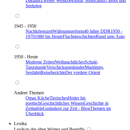
Diktatur
Zweiter Weltkrieg
Shoa, Holocaust
U-Boot und
Seekrieg
1945 - 1950
Nachkriegszeit
Währungsreform
40 Jahre DDR
1950 -
1970
1980 bis Heute
Fluchtgeschichten
Rund ums Auto
1950 - Heute
Moderne Zeiten
Weihnachtliches
Schule,
Tanzstunde
Verschickungskinder
Maritimes,
Seefahrt
Reiseberichte
Der vordere Orient
Andere Themen
Omas Küche
Tierisches
Heiter bis
poetisch
Geschichtliches Wissen
Geschichte in
Zeittafeln
Gedanken zur Zeit - Blog
Themen im
Überblick
Lexika
Lexikon der alten Wörter und Begriffe