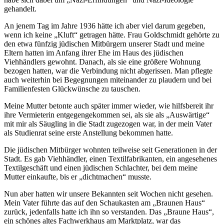
gehandelt.
An jenem Tag im Jahre 1936 hätte ich aber viel darum gegeben,
wenn ich keine
Kluft
getragen hätte. Frau Goldschmidt gehörte zu
den etwa fünfzig jüdischen Mitbürgern unserer Stadt und meine
Eltern hatten im Anfang ihrer Ehe im Haus des jüdischen
Viehhändlers gewohnt. Danach, als sie eine größere Wohnung
bezogen hatten, war die Verbindung nicht abgerissen. Man pflegte
auch weiterhin bei Begegnungen miteinander zu plaudern und bei
Familienfesten Glückwünsche zu tauschen.
Meine Mutter betonte auch später immer wieder, wie hilfsbereit ihr
ihre Vermieterin entgegengekommen sei, als sie als
Auswärtige
mit mir als Säugling in die Stadt zugezogen war, in der mein Vater
als Studienrat seine erste Anstellung bekommen hatte.
Die jüdischen Mitbürger wohnten teilweise seit Generationen in der
Stadt. Es gab Viehhändler, einen Textilfabrikanten, ein angesehenes
Textilgeschäft und einen jüdischen Schlachter, bei dem meine
Mutter einkaufte, bis er
dichtmachen
musste.
Nun aber hatten wir unsere Bekannten seit Wochen nicht gesehen.
Mein Vater führte das auf den Schaukasten am
Braunen Haus
zurück, jedenfalls hatte ich ihn so verstanden. Das
Braune Haus
,
ein schönes altes Fachwerkhaus am Marktplatz, war das