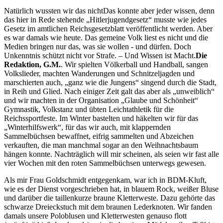
Natürlich wussten wir das nicht
Das konnte aber jeder wissen, denn
das hier in Rede stehende
Hitlerjugendgesetz
musste wie jedes
Gesetz im amtlichen Reichsgesetzblatt veröffentlicht werden. Aber
es war damals wie heute. Das gemeine Volk liest es nicht und die
Medien bringen nur das, was sie wollen - und dürfen. Doch
Unkenntnis schützt nicht vor Strafe. – Und Wissen ist Macht.
Die
Redaktion, G.M.
. Wir spielten Völkerball und Handball, sangen
Volkslieder, machten Wanderungen und Schnitzeljagden und
marschierten auch,
ganz wie die Jungens
singend durch die Stadt,
in Reih und Glied. Nach einiger Zeit galt das aber als
unweiblich
und wir machten in der Organisation
Glaube und Schönheit
Gymnastik, Volkstanz und übten Leichtathletik für die
Reichssportfeste. Im Winter bastelten und häkelten wir für das
Winterhilfswerk
, für das wir auch, mit klappernden
Sammelbüchsen bewaffnet, eifrig sammelten und Abzeichen
verkauften, die man manchmal sogar an den Weihnachtsbaum
hängen konnte. Nachträglich will mir scheinen, als seien wir fast alle
vier Wochen mit den roten Sammelbüchsen unterwegs gewesen.
Als mir Frau Goldschmidt entgegenkam, war ich in BDM-Kluft,
wie es der Dienst vorgeschrieben hat, in blauem Rock, weißer Bluse
und darüber die taillenkurze braune Kletterweste. Dazu gehörte das
schwarze Dreieckstuch mit dem braunen Lederknoten. Wir fanden
damals unsere Poloblusen und Kletterwesten genauso flott