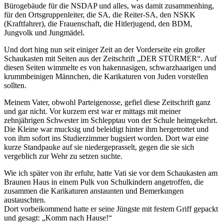
Bürogebäude für die NSDAP und alles, was damit zusammenhing,
für den Ortsgruppenleiter, die SA, die Reiter-SA, den NSKK
(Kraftfahrer), die Frauenschaft, die Hitlerjugend, den BDM,
Jungvolk und Jungmädel.
Und dort hing nun seit einiger Zeit an der Vorderseite ein großer
Schaukasten mit Seiten aus der Zeitschrift
DER STÜRMER
. Auf
diesen Seiten wimmelte es von hakennasigen, schwarzhaarigen und
krummbeinigen Männchen, die Karikaturen von Juden vorstellen
sollten.
Meinem Vater, obwohl Parteigenosse, gefiel diese Zeitschrift ganz
und gar nicht. Vor kurzem erst war er mittags mit meiner
zehnjährigen Schwester im Schlepptau von der Schule heimgekehrt.
Die Kleine war mucksig und beleidigt hinter ihm hergetrottet und
von ihm sofort ins Studierzimmer bugsiert worden. Dort war eine
kurze Standpauke auf sie niedergeprasselt, gegen die sie sich
vergeblich zur Wehr zu setzen suchte.
Wie ich später von ihr erfuhr, hatte Vati sie vor dem Schaukasten am
Braunen Haus in einem Pulk von Schulkindern angetroffen, die
zusammen die Karikaturen anstaunten und Bemerkungen
austauschten.
Dort vorbeikommend hatte er seine Jüngste mit festem Griff gepackt
und gesagt:
Komm nach Hause!