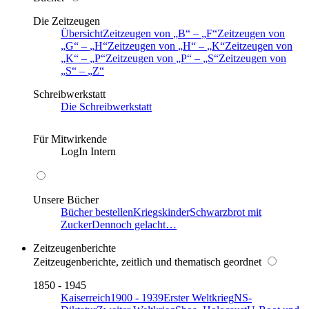
Die Zeitzeugen
Übersicht
Zeitzeugen von
B
–
F
Zeitzeugen von
G
–
H
Zeitzeugen von
H
–
K
Zeitzeugen von
K
–
P
Zeitzeugen von
P
–
S
Zeitzeugen von
S
–
Z
Schreibwerkstatt
Die Schreibwerkstatt
Für Mitwirkende
LogIn Intern
Unsere Bücher
Bücher bestellen
Kriegskinder
Schwarzbrot mit
Zucker
Dennoch gelacht…
Zeitzeugenberichte
Zeitzeugenberichte, zeitlich und thematisch geordnet
1850 - 1945
Kaiserreich
1900 - 1939
Erster Weltkrieg
NS-