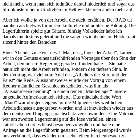
nicht mehr, wenn man sich todmüde darauf niederließ und sogar das
Strohknistern beim Umdrehen im Bett weckte niemanden mehr auf.
Aber ich wollte ja von der Arbeit, die adelt, erzählen. Der RAD tat
nämlich auch etwas für unsere kulturelle und politische Bildung. Die
Lagerführerin spielte gut Gitarre, fünfzig Volkslieder habe ich
damals mindestens gelernt und die sangen wir abends im Heidekraut
sitzend hinter den Baracken.
Eines Abends, zur Feier des 1. Mai, des
Tages der Arbeit
, kamen
wir in den Genuss eines tiefschürfenden Vortrages über den Sinn der
Arbeit, den unsere Regierung gerade erfunden hatte… Sie hatte
natürlich nicht die Arbeit erfunden, sondern den tieferen Sinn. In
dem Vortrag war viel vom Adel des
Arbeiters der Stirn und der
Faust
die Rede. Ausnahmsweise wurde der Vortrag von einem
Redner männlichen Geschlechts gehalten, was ihm als
Ausnahmeerscheinung
in einem reinen
Maidenlager
unsere
ungeteilte Aufmerksamkeit sicherte. Das mittelalterliche Wort
Maid
war übrigens eigens für die Mitglieder des weiblichen
Arbeitsdienstes ausgegraben worden und ist inzwischen wieder aus
dem deutschen Umgangssprachschatz verschwunden. Eine Mitmaid
war am zweiten Lagersonntag auf die Idee verfallen, einen
katholischen Gottesdienst besuchen zu wollen und hatte eine
Anfrage an die Lagerführerin gestartet. Beim Morgenappell wurde
uns verkündet, dass es jedem freistehe, einen Kirchenbesuch zu