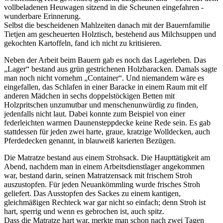
vollbeladenen Heuwagen sitzend in die Scheunen eingefahren -
wunderbare Erinnerung.
Selbst die bescheidenen Mahlzeiten danach mit der Bauernfamilie
Tietjen am gescheuerten Holztisch, bestehend aus Milchsuppen und
gekochten Kartoffeln, fand ich nicht zu kritisieren.
Neben der Arbeit beim Bauern gab es noch das Lagerleben. Das
Lager
bestand aus grün gestrichenen Holzbaracken. Damals sagte
man noch nicht vornehm
Container
. Und niemandem wäre es
eingefallen, das Schlafen in einer Baracke in einem Raum mit elf
anderen Mädchen in sechs doppelstöckigen Betten mit
Holzpritschen unzumutbar und menschenunwürdig zu finden,
jedenfalls nicht laut. Dabei konnte zum Beispiel von einer
federleichten warmen Daunensteppdecke keine Rede sein. Es gab
stattdessen für jeden zwei harte, graue, kratzige Wolldecken, auch
Pferdedecken genannt, in blauweiß karierten Bezügen.
Die Matratze bestand aus einem Strohsack. Die Haupttätigkeit am
Abend, nachdem man in einem Arbeitsdienstlager angekommen
war, bestand darin, seinen Matratzensack mit frischem Stroh
auszustopfen. Für jeden Neuankömmling wurde frisches Stroh
geliefert. Das Ausstopfen des Sackes zu einem kantigen,
gleichmäßigen Rechteck war gar nicht so einfach; denn Stroh ist
hart, sperrig und wenn es gebrochen ist, auch spitz.
Dass die Matratze hart war, merkte man schon nach zwei Tagen