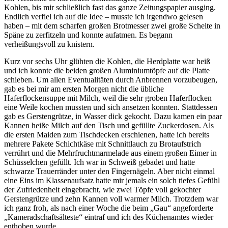
Kohlen, bis mir schließlich fast das ganze Zeitungspapier ausging.
Endlich verfiel ich auf die Idee – musste ich irgendwo gelesen
haben – mit dem scharfen großen Brotmesser zwei große Scheite in
Späne zu zerfitzeln und konnte aufatmen. Es begann
verheißungsvoll zu knistern.
Kurz vor sechs Uhr glühten die Kohlen, die Herdplatte war heiß
und ich konnte die beiden großen Aluminiumtöpfe auf die Platte
schieben. Um allen Eventualitäten durch Anbrennen vorzubeugen,
gab es bei mir am ersten Morgen nicht die übliche
Haferflockensuppe mit Milch, weil die sehr groben Haferflocken
eine Weile kochen mussten und sich ansetzen konnten. Stattdessen
gab es Gerstengrütze, in Wasser dick gekocht. Dazu kamen ein paar
Kannen heiße Milch auf den Tisch und gefüllte Zuckerdosen. Als
die ersten Maiden zum Tischdecken erschienen, hatte ich bereits
mehrere Pakete Schichtkäse mit Schnittlauch zu Brotaufstrich
verrührt und die Mehrfruchtmarmelade aus einem großen Eimer in
Schüsselchen gefüllt. Ich war in Schweiß gebadet und hatte
schwarze Trauerränder unter den Fingernägeln. Aber nicht einmal
eine Eins im Klassenaufsatz hatte mir jemals ein solch tiefes Gefühl
der Zufriedenheit eingebracht, wie zwei Töpfe voll gekochter
Gerstengrütze und zehn Kannen voll warmer Milch. Trotzdem war
ich ganz froh, als nach einer Woche die beim
Gau
angeforderte
Kameradschaftsälteste
eintraf und ich des Küchenamtes wieder
enthoben wurde.