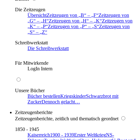
Die Zeitzeugen
Übersicht
Zeitzeugen von
B
–
F
Zeitzeugen von
G
–
H
Zeitzeugen von
H
–
K
Zeitzeugen von
K
–
P
Zeitzeugen von
P
–
S
Zeitzeugen von
S
–
Z
Schreibwerkstatt
Die Schreibwerkstatt
Für Mitwirkende
LogIn Intern
Unsere Bücher
Bücher bestellen
Kriegskinder
Schwarzbrot mit
Zucker
Dennoch gelacht…
Zeitzeugenberichte
Zeitzeugenberichte, zeitlich und thematisch geordnet
1850 - 1945
Kaiserreich
1900 - 1939
Erster Weltkrieg
NS-