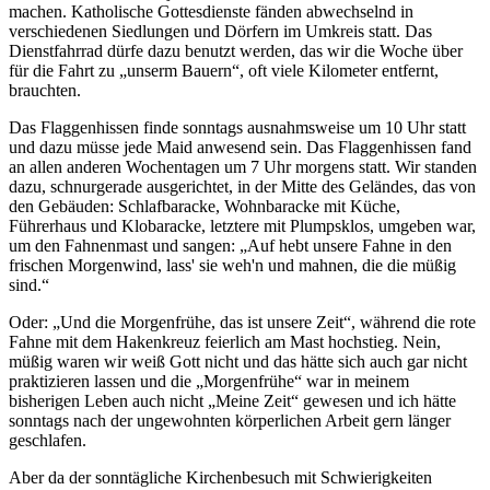
machen. Katholische Gottesdienste fänden abwechselnd in
verschiedenen Siedlungen und Dörfern im Umkreis statt. Das
Dienstfahrrad dürfe dazu benutzt werden, das wir die Woche über
für die Fahrt zu
unserm Bauern
, oft viele Kilometer entfernt,
brauchten.
Das Flaggenhissen finde sonntags ausnahmsweise um 10 Uhr statt
und dazu müsse jede Maid anwesend sein. Das Flaggenhissen fand
an allen anderen Wochentagen um 7 Uhr morgens statt. Wir standen
dazu, schnurgerade ausgerichtet, in der Mitte des Geländes, das von
den Gebäuden: Schlafbaracke, Wohnbaracke mit Küche,
Führerhaus und Klobaracke, letztere mit Plumpsklos, umgeben war,
um den Fahnenmast und sangen:
Auf hebt unsere Fahne in den
frischen Morgenwind, lass' sie weh'n und mahnen, die die müßig
sind.
Oder:
Und die Morgenfrühe, das ist unsere Zeit
, während die rote
Fahne mit dem Hakenkreuz feierlich am Mast hochstieg. Nein,
müßig waren wir weiß Gott nicht und das hätte sich auch gar nicht
praktizieren lassen und die
Morgenfrühe
war in meinem
bisherigen Leben auch nicht
Meine Zeit
gewesen und ich hätte
sonntags nach der ungewohnten körperlichen Arbeit gern länger
geschlafen.
Aber da der sonntägliche Kirchenbesuch mit Schwierigkeiten