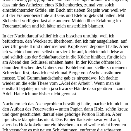
dass mir das Anheizen eines Küchenherdes, zumal von solch
einschüchternder Größe, ein Buch mit sieben Siegeln war, weil wir
auf der Frauenoberschule auf Gas und Elektro gekocht hatten. Mit
Sicherheit verfügten fast alle anderen Maiden über Erfahrung im
Feueranzünden und ich hätte mich unsterblich blamiert.
In der Nacht darauf schlief ich ein bisschen unruhig, weil ich
befürchtete, den Wecker zu überhören, den ich mir ausgeliehen, auf
vier Uhr gestellt und unter meinem Kopfkissen deponiert hatte. Aber
ich wachte dann von selbst um vier Uhr auf, kleidete mich leise an
und schlich aus der Schlafbaracke in die Küche hinüber, für die ich
am Abend den Schlüssel erhalten hatte. In der Küche öffnete ich
dann den Rachen des Untiers von Kohleherd und stellte zu meinem
Schrecken fest, dass ich erst einmal Berge von Asche ausräumen
musste. Und Gummihandschuhe gab es nirgendwo. Ich dachte
wieder an die edle These vom
Adel der Arbeit
. Wenn man sie
ernsthaft bejahte, mussten ja schwarze Hände dazu gehören – zum
Adel. Hatte ich nur bisher nicht gewusst.
Nachdem ich das Ascheproblem bewältigt hatte, machte ich mich an
den Aufbau des Feuerwerks – unten Papier, dann Holz, schön kreuz
und quer geschichtet, darauf eine gehörige Portion Kohlen. Aber
irgendwie klappte das nicht. Das Papier flackerte zwar wild auf,
aber das Holz kokelte nur ein bisschen an und wollte nicht brennen.
Ich versuchte es mit neuen Schichtungen, entfernte die schweren