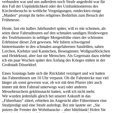
verbunden war und uns außerdem noch Strafe angedroht war für
den Fall der Unpünktlichkeit oder des Umfunktionierens des
Kirchenbesuchs in weltliche Vergnügungen, entdeckten einige
Maiden
prompt ihr tiefes religiöses Bedürfnis zum Besuch der
Frühmesse.
Heute, fast ein halbes Jahrhundert später, will es mir scheinen, als
seien diese Fahrradtouren auf den schmalen sandigen Heidewegen
des Teufelsmoores in nebliger Morgenfrühe eines der schönsten
Erlebnisse dieser Zeit gewesen. Wir fuhren schweigend
hintereinander in den schmalen ausgefahrenen Sandrillen, sahen
Lerchen, Kiebitze und Kaninchen, Besenginster, Wollgrasflöckchen
und Heidekraut, aber fast nie Menschen. Als Gegensatz dazu erlebte
ich ein paar Wochen später den Anfang des Krieges mitten in der
Großstadt Düsseldorf.
Eines Sonntags hatte sich die Rückfahrt verzögert und wir hatten
das Fahnenhissen um 10 Uhr verpasst. Ob die Fahrstrecke nun viel
länger als sonst gewesen war, ob wir mit dem Pfarrer (der auch
immer mit dem Fahrrad unterwegs war) oder anderen
Messebesuchern geklönsnackt hatten, weiß ich nicht mehr.
Wir wurden jedenfalls gleich bei unserer Ankunft in das
Führerhaus
zitiert, erhielten im Angesicht aller Führerinnen eine
Strafpredigt und eine Strafe auferlegt. Bei mir lautete sie:
Sie
putzen die Fenster der Wohnbaracke – aber blitzblank! Holen Sie