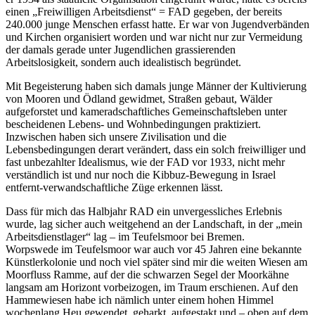
einen
Freiwilligen Arbeitsdienst
= FAD gegeben, der bereits
240.000 junge Menschen erfasst hatte. Er war von Jugendverbänden
und Kirchen organisiert worden und war nicht nur zur Vermeidung
der damals gerade unter Jugendlichen grassierenden
Arbeitslosigkeit, sondern auch idealistisch begründet.
Mit Begeisterung haben sich damals junge Männer der Kultivierung
von Mooren und Ödland gewidmet, Straßen gebaut, Wälder
aufgeforstet und kameradschaftliches Gemeinschaftsleben unter
bescheidenen Lebens- und Wohnbedingungen praktiziert.
Inzwischen haben sich unsere Zivilisation und die
Lebensbedingungen derart verändert, dass ein solch freiwilliger und
fast unbezahlter Idealismus, wie der FAD vor 1933, nicht mehr
verständlich ist und nur noch die Kibbuz-Bewegung in Israel
entfernt-verwandschaftliche Züge erkennen lässt.
Dass für mich das Halbjahr RAD ein unvergessliches Erlebnis
wurde, lag sicher auch weitgehend an der Landschaft, in der
mein
Arbeitsdienstlager
lag – im Teufelsmoor bei Bremen.
Worpswede im Teufelsmoor war auch vor 45 Jahren eine bekannte
Künstlerkolonie und noch viel später sind mir die weiten Wiesen am
Moorfluss Ramme, auf der die schwarzen Segel der Moorkähne
langsam am Horizont vorbeizogen, im Traum erschienen. Auf den
Hammewiesen habe ich nämlich unter einem hohen Himmel
wochenlang Heu gewendet, geharkt, aufgestakt und – oben auf dem