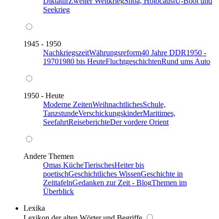
Diktatur
Zweiter Weltkrieg
Shoa, Holocaust
U-Boot und
Seekrieg
1945 - 1950
Nachkriegszeit
Währungsreform
40 Jahre DDR
1950 -
1970
1980 bis Heute
Fluchtgeschichten
Rund ums Auto
1950 - Heute
Moderne Zeiten
Weihnachtliches
Schule,
Tanzstunde
Verschickungskinder
Maritimes,
Seefahrt
Reiseberichte
Der vordere Orient
Andere Themen
Omas Küche
Tierisches
Heiter bis
poetisch
Geschichtliches Wissen
Geschichte in
Zeittafeln
Gedanken zur Zeit - Blog
Themen im
Überblick
Lexika
Lexikon der alten Wörter und Begriffe