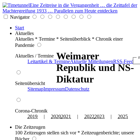
Eine Zeitreise in die Vergangenheit … die Zeittafel der
Machtergreifung 1933 … Parallelen zum Heute entdecken
Navigator
Start
Aktuelles
Aktuelles * Termine * Seitenüberblick * Chronik einer
Pandemie
Weimarer
Aktuelles / Termine
z
Leitartikel & Termine
Aktuelle Mitteilungen
RSS-Feed
Republik und NS-
Diktatur
Seitenübersicht
Sitemap
Impressum
Datenschutz
Corona-Chronik
2019
|
2020
2021
|
2022
2023
|
2025
Die Zeitzeugen
100 Zeitzeugen stellen sich vor * Zeitzeugenberichte; unsere
Bücher