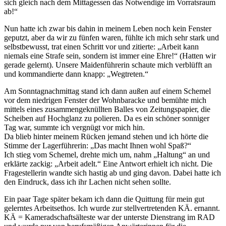
sich gleich nach dem Mittagessen das Notwendige im Vorratsraum
ab!
Nun hatte ich zwar bis dahin in meinem Leben noch kein Fenster
geputzt, aber da wir zu fünfen waren, fühlte ich mich sehr stark und
selbstbewusst, trat einen Schritt vor und zitierte:
Arbeit kann
niemals eine Strafe sein, sondern ist immer eine Ehre!
(Hatten wir
gerade gelernt). Unsere Maidenführerin schaute mich verblüfft an
und kommandierte dann knapp:
Wegtreten.
Am Sonntagnachmittag stand ich dann außen auf einem Schemel
vor dem niedrigen Fenster der Wohnbaracke und bemühte mich
mittels eines zusammengeknüllten Balles von Zeitungspapier, die
Scheiben auf Hochglanz zu polieren. Da es ein schöner sonniger
Tag war, summte ich vergnügt vor mich hin.
Da blieb hinter meinem Rücken jemand stehen und ich hörte die
Stimme der Lagerführerin:
Das macht Ihnen wohl Spaß?
Ich stieg vom Schemel, drehte mich um, nahm
Haltung
an und
erklärte zackig:
Arbeit adelt.
Eine Antwort erhielt ich nicht. Die
Fragestellerin wandte sich hastig ab und ging davon. Dabei hatte ich
den Eindruck, dass ich ihr Lachen nicht sehen sollte.
Ein paar Tage später bekam ich dann die Quittung für mein gut
gelerntes Arbeitsethos. Ich wurde zur stellvertretenden KÄ. ernannt.
KÄ = Kameradschaftsälteste war der unterste Dienstrang im RAD