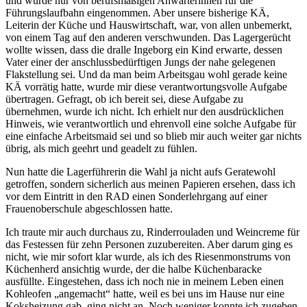
und wurde nur von berufsmäßigen Anwärterinnen für die
Führungslaufbahn eingenommen. Aber unsere bisherige KÄ,
Leiterin der Küche und Hauswirtschaft, war, von allen unbemerkt,
von einem Tag auf den anderen verschwunden. Das Lagergerücht
wollte wissen, dass die dralle Ingeborg ein Kind erwarte, dessen
Vater einer der anschlussbedürftigen Jungs der nahe gelegenen
Flakstellung sei. Und da man beim Arbeitsgau wohl gerade keine
KÄ vorrätig hatte, wurde mir diese verantwortungsvolle Aufgabe
übertragen. Gefragt, ob ich bereit sei, diese Aufgabe zu
übernehmen, wurde ich nicht. Ich erhielt nur den ausdrücklichen
Hinweis, wie verantwortlich und ehrenvoll eine solche Aufgabe für
eine einfache Arbeitsmaid sei und so blieb mir auch weiter gar nichts
übrig, als mich geehrt und geadelt zu fühlen.
Nun hatte die Lagerführerin die Wahl ja nicht aufs Geratewohl
getroffen, sondern sicherlich aus meinen Papieren ersehen, dass ich
vor dem Eintritt in den RAD einen Sonderlehrgang auf einer
Frauenoberschule abgeschlossen hatte.
Ich traute mir auch durchaus zu, Rinderrouladen und Weincreme für
das Festessen für zehn Personen zuzubereiten. Aber darum ging es
nicht, wie mir sofort klar wurde, als ich des Riesenmonstrums von
Küchenherd ansichtig wurde, der die halbe Küchenbaracke
ausfüllte. Eingestehen, dass ich noch nie in meinem Leben einen
Kohleofen
angemacht
hatte, weil es bei uns im Hause nur eine
Koksheizung gab, ging nicht an. Noch weniger konnte ich zugeben,