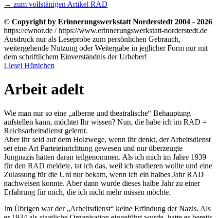
→ zum vollstänigen Artikel RAD
© Copyright by Erinnerungswerkstatt Norderstedt 2004 - 2026
https://ewnor.de / https://www.erinnerungswerkstatt-norderstedt.de
Ausdruck nur als Leseprobe zum persönlichen Gebrauch,
weitergehende Nutzung oder Weitergabe in jeglicher Form nur mit
dem schriftlichem Einverständnis der Urheber!
Liesel Hünichen
Arbeit adelt
Wie man nur so eine
alberne und theatralische
Behauptung
aufstellen kann, möchtet Ihr wissen? Nun, die habe ich im RAD =
Reichsarbeitsdienst gelernt.
Aber Ihr seid auf dem Holzwege, wenn Ihr denkt, der Arbeitsdienst
sei eine Art Parteieinrichtung gewesen und nur überzeugte
Jungnazis hätten daran teilgenommen. Als ich mich im Jahre 1939
für den RAD meldete, tat ich das, weil ich studieren wollte und eine
Zulassung für die Uni nur bekam, wenn ich ein halbes Jahr RAD
nachweisen konnte. Aber dann wurde dieses halbe Jahr zu einer
Erfahrung für mich, die ich nicht mehr missen möchte.
Im Übrigen war der
Arbeitsdienst
keine Erfindung der Nazis. Als
er 1934 als staatliche Organisation eingeführt wurde, hatte es bereits