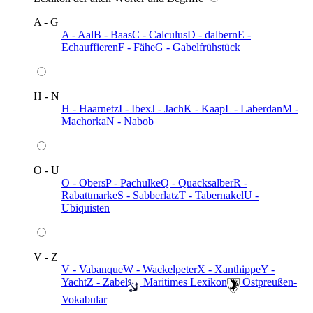
A - G
A - Aal
B - Baas
C - Calculus
D - dalbern
E -
Echauffieren
F - Fähe
G - Gabelfrühstück
H - N
H - Haarnetz
I - Ibex
J - Jach
K - Kaap
L - Laberdan
M -
Machorka
N - Nabob
O - U
O - Obers
P - Pachulke
Q - Quacksalber
R -
Rabattmarke
S - Sabberlatz
T - Tabernakel
U -
Ubiquisten
V - Z
V - Vabanque
W - Wackelpeter
X - Xanthippe
Y -
Yacht
Z - Zabel
️ Maritimes Lexikon
️ Ostpreußen-
Vokabular