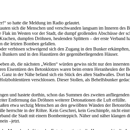
r!
so hatte die Meldung im Radio gelautet.
auten sich die Menschen und verschwanden langsam im Inneren des Bet
Flak im Westen vor der Stadt, die dumpf grollenden Abschüsse der sc
Krachen, dumpfen Dröhnen, heulenden Splittern – der erste Verband ha
n die letzten Bomben gefallen.
der verbissen schweigend sich den Zugang in den Bunker erkämpften, 
Bunkers und in den Haustüren der gegenüberliegenden Häuser.
soeben ab, die nächsten
Wellen
würden gewiss nicht nur den innersten
en Eisentüren des Betonklotzes waren beim ersten Heranheulen der B
. Ganz in der Nähe befand sich ein Stück des alten Stadtwalles. Dort h
olzbohlentüren verschlossen. Dieser Stollen, als Behelfsbunker geda
ngen und hastete dorthin, schon das Summen des zweiten anfliegenden
eiter Entfernung das Dröhnen weiterer Detonationen die Luft erfüllte.
ßen etwa sechzig Menschen an den gewölbten Wänden der Betonröhre en
lle herrschte in der Röhre. Kein Geschrei, kein Geschimpfe, nicht ein
r Verband die Stadt mit einem Bombenteppich. Näher und näher klangen d
nein –jetzt.