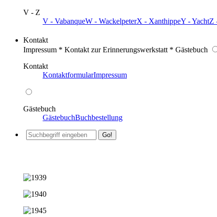
V - Z
V - Vabanque
W - Wackelpeter
X - Xanthippe
Y - Yacht
Z 
Kontakt
Impressum * Kontakt zur Erinnerungswerkstatt * Gästebuch
Kontakt
Kontaktformular
Impressum
Gästebuch
Gästebuch
Buchbestellung