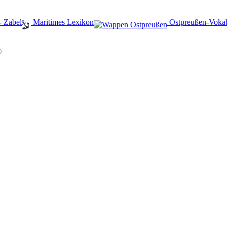
- Zabel
️ Maritimes Lexikon
️ Ostpreußen-Voka