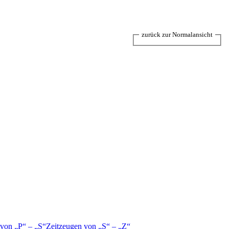
zurück zur Normalansicht
 von
P
–
S
Zeitzeugen von
S
–
Z