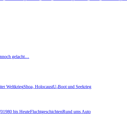
nnoch gelacht…
ter Weltkrieg
Shoa, Holocaust
U-Boot und Seekrieg
70
1980 bis Heute
Fluchtgeschichten
Rund ums Auto