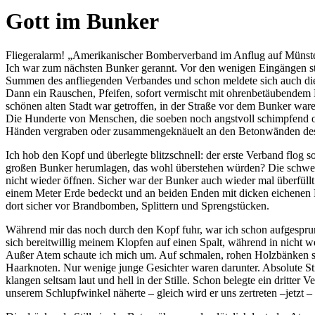
Gott im Bunker
Fliegeralarm!
Amerikanischer Bomberverband im Anflug auf Münste
Ich war zum nächsten Bunker gerannt. Vor den wenigen Eingängen st
Summen des anfliegenden Verbandes und schon meldete sich auch die 
Dann ein Rauschen, Pfeifen, sofort vermischt mit ohrenbetäubendem 
schönen alten Stadt war getroffen, in der Straße vor dem Bunker ware
Die Hunderte von Menschen, die soeben noch angstvoll schimpfend o
Händen vergraben oder zusammengeknäuelt an den Betonwänden des 
Ich hob den Kopf und überlegte blitzschnell: der erste Verband flog 
großen Bunker herumlagen, das wohl überstehen würden? Die schwer
nicht wieder öffnen. Sicher war der Bunker auch wieder mal überfüllt
einem Meter Erde bedeckt und an beiden Enden mit dicken eichenen H
dort sicher vor Brandbomben, Splittern und Sprengstücken.
Während mir das noch durch den Kopf fuhr, war ich schon aufgespru
sich bereitwillig meinem Klopfen auf einen Spalt, während in nicht w
Außer Atem schaute ich mich um. Auf schmalen, rohen Holzbänken sa
Haarknoten. Nur wenige junge Gesichter waren darunter. Absolute Sti
klangen seltsam laut und hell in der Stille. Schon belegte ein dritte
unserem Schlupfwinkel näherte – gleich wird er uns zertreten –jetzt – 