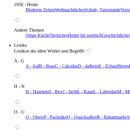
1950 - Heute
Moderne Zeiten
Weihnachtliches
Schule, Tanzstunde
Vers
Andere Themen
Omas Küche
Tierisches
Heiter bis poetisch
Geschichtliche
Lexika
Lexikon der alten Wörter und Begriffe
A - G
A - Aal
B - Baas
C - Calculus
D - dalbern
E - Echauffieren
H - N
H - Haarnetz
I - Ibex
J - Jach
K - Kaap
L - Laberdan
M - M
O - U
O - Obers
P - Pachulke
Q - Quacksalber
R - Rabattmarke
S