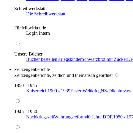
Schreibwerkstatt
Die Schreibwerkstatt
Für Mitwirkende
LogIn Intern
Unsere Bücher
Bücher bestellen
Kriegskinder
Schwarzbrot mit Zucker
De
Zeitzeugenberichte
Zeitzeugenberichte, zeitlich und thematisch geordnet
1850 - 1945
Kaiserreich
1900 - 1939
Erster Weltkrieg
NS-Diktatur
Zwei
1945 - 1950
Nachkriegszeit
Währungsreform
40 Jahre DDR
1950 - 19