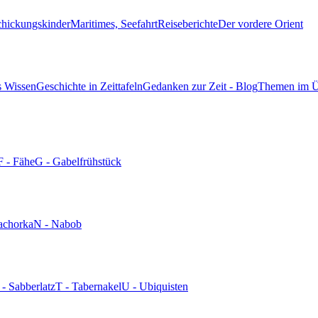
chickungskinder
Maritimes, Seefahrt
Reiseberichte
Der vordere Orient
s Wissen
Geschichte in Zeittafeln
Gedanken zur Zeit - Blog
Themen im Ü
F - Fähe
G - Gabelfrühstück
achorka
N - Nabob
 - Sabberlatz
T - Tabernakel
U - Ubiquisten