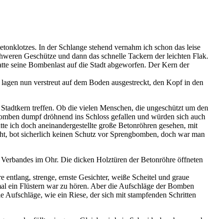
onklotzes. In der Schlange stehend vernahm ich schon das leise
hweren Geschütze und dann das schnelle Tackern der leichten Flak.
tte seine Bombenlast auf die Stadt abgeworfen. Der Kern der
lagen nun verstreut auf dem Boden ausgestreckt, den Kopf in den
 Stadtkern treffen. Ob die vielen Menschen, die ungeschützt um den
omben dumpf dröhnend ins Schloss gefallen und würden sich auch
atte ich doch aneinandergestellte große Betonröhren gesehen, mit
cht, bot sicherlich keinen Schutz vor Sprengbomben, doch war man
 Verbandes im Ohr. Die dicken Holztüren der Betonröhre öffneten
tlang, strenge, ernste Gesichter, weiße Scheitel und graue
mal ein Flüstern war zu hören. Aber die Aufschläge der Bomben
ie Aufschläge, wie ein Riese, der sich mit stampfenden Schritten