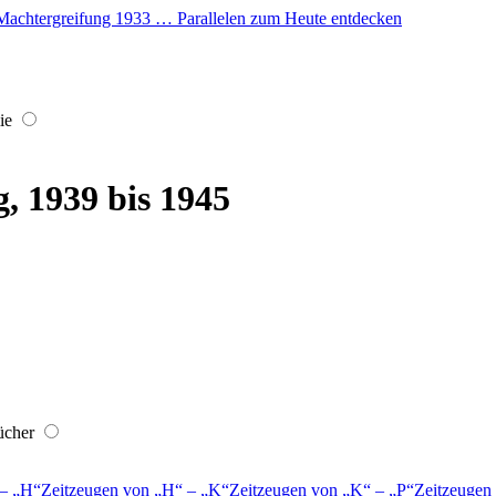
er Machtergreifung 1933 … Parallelen zum Heute entdecken
ie
, 1939 bis 1945
ücher
–
H
Zeitzeugen von
H
–
K
Zeitzeugen von
K
–
P
Zeitzeugen