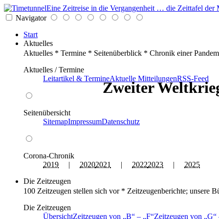
Eine Zeitreise in die Vergangenheit … die Zeittafel d
Navigator
Start
Aktuelles
Aktuelles * Termine * Seitenüberblick * Chronik einer Pandem
Aktuelles / Termine
Leitartikel & Termine
Aktuelle Mitteilungen
RSS-Feed
Zweiter Weltkrieg
Seitenübersicht
Sitemap
Impressum
Datenschutz
Corona-Chronik
2019
|
2020
2021
|
2022
2023
|
2025
Die Zeitzeugen
100 Zeitzeugen stellen sich vor * Zeitzeugenberichte; unsere B
Die Zeitzeugen
Übersicht
Zeitzeugen von
B
–
F
Zeitzeugen von
G