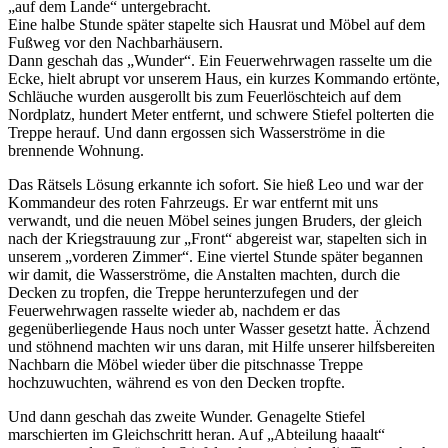
auf dem Lande
untergebracht.
Eine halbe Stunde später stapelte sich Hausrat und Möbel auf dem
Fußweg vor den Nachbarhäusern.
Dann geschah das
Wunder
. Ein Feuerwehrwagen rasselte um die
Ecke, hielt abrupt vor unserem Haus, ein kurzes Kommando ertönte,
Schläuche wurden ausgerollt bis zum Feuerlöschteich auf dem
Nordplatz, hundert Meter entfernt, und schwere Stiefel polterten die
Treppe herauf. Und dann ergossen sich Wasserströme in die
brennende Wohnung.
Das Rätsels Lösung erkannte ich sofort. Sie hieß Leo und war der
Kommandeur des roten Fahrzeugs. Er war entfernt mit uns
verwandt, und die neuen Möbel seines jungen Bruders, der gleich
nach der Kriegstrauung zur
Front
abgereist war, stapelten sich in
unserem
vorderen Zimmer
. Eine viertel Stunde später begannen
wir damit, die Wasserströme, die Anstalten machten, durch die
Decken zu tropfen, die Treppe herunterzufegen und der
Feuerwehrwagen rasselte wieder ab, nachdem er das
gegenüberliegende Haus noch unter Wasser gesetzt hatte. Ächzend
und stöhnend machten wir uns daran, mit Hilfe unserer hilfsbereiten
Nachbarn die Möbel wieder über die pitschnasse Treppe
hochzuwuchten, während es von den Decken tropfte.
Und dann geschah das zweite Wunder. Genagelte Stiefel
marschierten im Gleichschritt heran. Auf
Abteilung haaalt