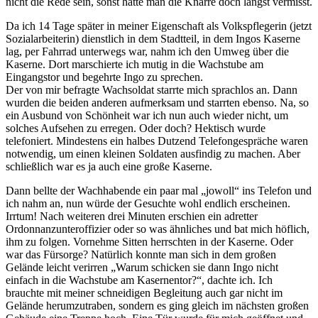
nicht die Rede sein, sonst hätte man die Knarre doch längst vermisst.
Da ich 14 Tage später in meiner Eigenschaft als Volkspflegerin (jetzt
Sozialarbeiterin) dienstlich in dem Stadtteil, in dem Ingos Kaserne
lag, per Fahrrad unterwegs war, nahm ich den Umweg über die
Kaserne. Dort marschierte ich mutig in die Wachstube am
Eingangstor und begehrte Ingo zu sprechen.
Der von mir befragte Wachsoldat starrte mich sprachlos an. Dann
wurden die beiden anderen aufmerksam und starrten ebenso. Na, so
ein Ausbund von Schönheit war ich nun auch wieder nicht, um
solches Aufsehen zu erregen. Oder doch? Hektisch wurde
telefoniert. Mindestens ein halbes Dutzend Telefongespräche waren
notwendig, um einen kleinen Soldaten ausfindig zu machen. Aber
schließlich war es ja auch eine große Kaserne.
Dann bellte der Wachhabende ein paar mal
jowoll
ins Telefon und
ich nahm an, nun würde der Gesuchte wohl endlich erscheinen.
Irrtum! Nach weiteren drei Minuten erschien ein adretter
Ordonnanzunteroffizier oder so was ähnliches und bat mich höflich,
ihm zu folgen. Vornehme Sitten herrschten in der Kaserne. Oder
war das Fürsorge? Natürlich konnte man sich in dem großen
Gelände leicht verirren
Warum schicken sie dann Ingo nicht
einfach in die Wachstube am Kasernentor?
, dachte ich. Ich
brauchte mit meiner schneidigen Begleitung auch gar nicht im
Gelände herumzutraben, sondern es ging gleich im nächsten großen