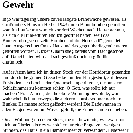
Gewehr
Ingo war tagelang unsere zuverlässigste Brandwache gewesen, als
Großmutters Haus im Herbst 1943 durch Brandbomben getroffen
war. Im Laufschritt war ich vor drei Wochen nach Hause gerannt,
als sich die Bunkertüren endlich geöffnet hatten, weil das
Bunkerradio
vereinzelte Bomben auf die Nordstadt
gemeldet
hatte. Ausgerechnet Omas Haus und das gegenüberliegende waren
getroffen worden. Dicker Qualm stieg bereits vom Dachgeschoß
auf. Dabei hatten wir das Dachgeschoß doch so gründlich
entrümpelt!
Außer Atem hatte ich im dritten Stock vor der Korridortür gestanden
und durch die grünen Glasscheiben in den Flur gestarrt, auf dessen
Fußboden sich bereits eine Qualmschlange ringelte, die aus dem
Schlafzimmer zu kommen schien. O Gott, was sollte ich nur
machen? Frau Ahrens, die die obere Wohnung bewohnte, war
wahrscheinlich unterwegs, die anderen Hausbewohner noch im
Bunker. Es musste sofort gelöscht werden! Die Badewannen in
allen Etagen waren mit Wasser gefüllt; die Eimer standen daneben.
Omas Wohnung im ersten Stock, die ich bewohnte, war zwar noch
nicht gefährdet, aber es war sicher nur eine Frage von wenigen
Stunden, das Haus in ein Flammenmeer zu verwandeln. Feuerwehr