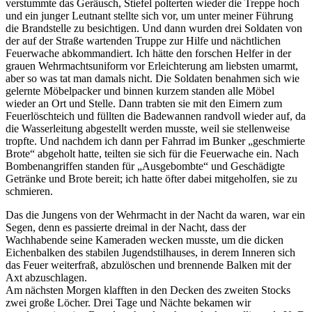
verstummte das Geräusch, Stiefel polterten wieder die Treppe hoch
und ein junger Leutnant stellte sich vor, um unter meiner Führung
die Brandstelle zu besichtigen. Und dann wurden drei Soldaten von
der auf der Straße wartenden Truppe zur Hilfe und nächtlichen
Feuerwache abkommandiert. Ich hätte den forschen Helfer in der
grauen Wehrmachtsuniform vor Erleichterung am liebsten umarmt,
aber so was tat man damals nicht. Die Soldaten benahmen sich wie
gelernte Möbelpacker und binnen kurzem standen alle Möbel
wieder an Ort und Stelle. Dann trabten sie mit den Eimern zum
Feuerlöschteich und füllten die Badewannen randvoll wieder auf, da
die Wasserleitung abgestellt werden musste, weil sie stellenweise
tropfte. Und nachdem ich dann per Fahrrad im Bunker
geschmierte
Brote
abgeholt hatte, teilten sie sich für die Feuerwache ein. Nach
Bombenangriffen standen für
Ausgebombte
und Geschädigte
Getränke und Brote bereit; ich hatte öfter dabei mitgeholfen, sie zu
schmieren.
Das die Jungens von der Wehrmacht in der Nacht da waren, war ein
Segen, denn es passierte dreimal in der Nacht, dass der
Wachhabende seine Kameraden wecken musste, um die dicken
Eichenbalken des stabilen Jugendstilhauses, in derem Inneren sich
das Feuer weiterfraß, abzulöschen und brennende Balken mit der
Axt abzuschlagen.
Am nächsten Morgen klafften in den Decken des zweiten Stocks
zwei große Löcher. Drei Tage und Nächte bekamen wir