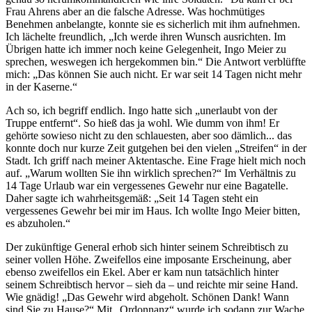
Frau Ahrens aber an die falsche Adresse. Was hochmütiges
Benehmen anbelangte, konnte sie es sicherlich mit ihm aufnehmen.
Ich lächelte freundlich,
Ich werde ihren Wunsch ausrichten. Im
Übrigen hatte ich immer noch keine Gelegenheit, Ingo Meier zu
sprechen, weswegen ich hergekommen bin.
Die Antwort verblüffte
mich:
Das können Sie auch nicht. Er war seit 14 Tagen nicht mehr
in der Kaserne.
Ach so, ich begriff endlich. Ingo hatte sich
unerlaubt von der
Truppe entfernt
. So hieß das ja wohl. Wie dumm von ihm! Er
gehörte sowieso nicht zu den schlauesten, aber soo dämlich... das
konnte doch nur kurze Zeit gutgehen bei den vielen
Streifen
in der
Stadt. Ich griff nach meiner Aktentasche. Eine Frage hielt mich noch
auf.
Warum wollten Sie ihn wirklich sprechen?
Im Verhältnis zu
14 Tage Urlaub war ein vergessenes Gewehr nur eine Bagatelle.
Daher sagte ich wahrheitsgemäß:
Seit 14 Tagen steht ein
vergessenes Gewehr bei mir im Haus. Ich wollte Ingo Meier bitten,
es abzuholen.
Der zukünftige General erhob sich hinter seinem Schreibtisch zu
seiner vollen Höhe. Zweifellos eine imposante Erscheinung, aber
ebenso zweifellos ein Ekel. Aber er kam nun tatsächlich hinter
seinem Schreibtisch hervor – sieh da – und reichte mir seine Hand.
Wie gnädig!
Das Gewehr wird abgeholt. Schönen Dank! Wann
sind Sie zu Hause?
Mit
Ordonnanz
wurde ich sodann zur Wache