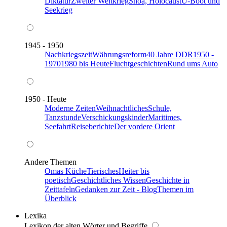
Diktatur
Zweiter Weltkrieg
Shoa, Holocaust
U-Boot und
Seekrieg
1945 - 1950
Nachkriegszeit
Währungsreform
40 Jahre DDR
1950 -
1970
1980 bis Heute
Fluchtgeschichten
Rund ums Auto
1950 - Heute
Moderne Zeiten
Weihnachtliches
Schule,
Tanzstunde
Verschickungskinder
Maritimes,
Seefahrt
Reiseberichte
Der vordere Orient
Andere Themen
Omas Küche
Tierisches
Heiter bis
poetisch
Geschichtliches Wissen
Geschichte in
Zeittafeln
Gedanken zur Zeit - Blog
Themen im
Überblick
Lexika
Lexikon der alten Wörter und Begriffe