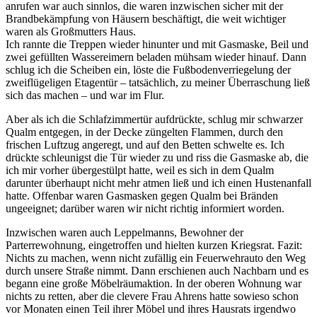
anrufen war auch sinnlos, die waren inzwischen sicher mit der
Brandbekämpfung von Häusern beschäftigt, die weit wichtiger
waren als Großmutters Haus.
Ich rannte die Treppen wieder hinunter und mit Gasmaske, Beil und
zwei gefüllten Wassereimern beladen mühsam wieder hinauf. Dann
schlug ich die Scheiben ein, löste die Fußbodenverriegelung der
zweiflügeligen Etagentür – tatsächlich, zu meiner Überraschung ließ
sich das machen – und war im Flur.
Aber als ich die Schlafzimmertür aufdrückte, schlug mir schwarzer
Qualm entgegen, in der Decke züngelten Flammen, durch den
frischen Luftzug angeregt, und auf den Betten schwelte es. Ich
drückte schleunigst die Tür wieder zu und riss die Gasmaske ab, die
ich mir vorher übergestülpt hatte, weil es sich in dem Qualm
darunter überhaupt nicht mehr atmen ließ und ich einen Hustenanfall
hatte. Offenbar waren Gasmasken gegen Qualm bei Bränden
ungeeignet; darüber waren wir nicht richtig informiert worden.
Inzwischen waren auch Leppelmanns, Bewohner der
Parterrewohnung, eingetroffen und hielten kurzen Kriegsrat. Fazit:
Nichts zu machen, wenn nicht zufällig ein Feuerwehrauto den Weg
durch unsere Straße nimmt. Dann erschienen auch Nachbarn und es
begann eine große Möbelräumaktion. In der oberen Wohnung war
nichts zu retten, aber die clevere Frau Ahrens hatte sowieso schon
vor Monaten einen Teil ihrer Möbel und ihres Hausrats irgendwo