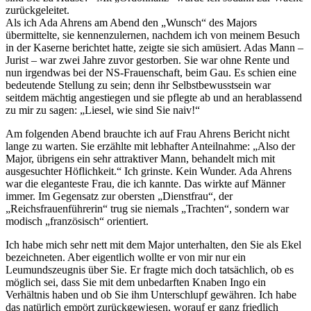
zurückgeleitet.
Als ich Ada Ahrens am Abend den
Wunsch
des Majors
übermittelte, sie kennenzulernen, nachdem ich von meinem Besuch
in der Kaserne berichtet hatte, zeigte sie sich amüsiert. Adas Mann –
Jurist – war zwei Jahre zuvor gestorben. Sie war ohne Rente und
nun irgendwas bei der NS-Frauenschaft, beim Gau. Es schien eine
bedeutende Stellung zu sein; denn ihr Selbstbewusstsein war
seitdem mächtig angestiegen und sie pflegte ab und an herablassend
zu mir zu sagen:
Liesel, wie sind Sie naiv!
Am folgenden Abend brauchte ich auf Frau Ahrens Bericht nicht
lange zu warten. Sie erzählte mit lebhafter Anteilnahme:
Also der
Major, übrigens ein sehr attraktiver Mann, behandelt mich mit
ausgesuchter Höflichkeit.
Ich grinste. Kein Wunder. Ada Ahrens
war die eleganteste Frau, die ich kannte. Das wirkte auf Männer
immer. Im Gegensatz zur obersten
Dienstfrau
, der
Reichsfrauenführerin
trug sie niemals
Trachten
, sondern war
modisch
französisch
orientiert.
Ich habe mich sehr nett mit dem Major unterhalten, den Sie als Ekel
bezeichneten. Aber eigentlich wollte er von mir nur ein
Leumundszeugnis über Sie. Er fragte mich doch tatsächlich, ob es
möglich sei, dass Sie mit dem unbedarften Knaben Ingo ein
Verhältnis haben und ob Sie ihm Unterschlupf gewähren. Ich habe
das natürlich empört zurückgewiesen, worauf er ganz friedlich