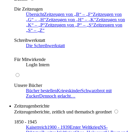
Die Zeitzeugen
Übersicht
Zeitzeugen von
B
–
F
Zeitzeugen von
G
–
H
Zeitzeugen von
H
–
K
Zeitzeugen von
K
–
P
Zeitzeugen von
P
–
S
Zeitzeugen von
S
–
Z
Schreibwerkstatt
Die Schreibwerkstatt
Für Mitwirkende
LogIn Intern
Unsere Bücher
Bücher bestellen
Kriegskinder
Schwarzbrot mit
Zucker
Dennoch gelacht…
Zeitzeugenberichte
Zeitzeugenberichte, zeitlich und thematisch geordnet
1850 - 1945
Kaiserreich
1900 - 1939
Erster Weltkrieg
NS-