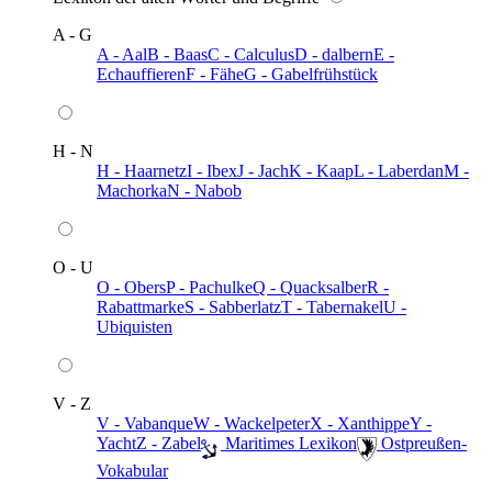
A - G
A - Aal
B - Baas
C - Calculus
D - dalbern
E -
Echauffieren
F - Fähe
G - Gabelfrühstück
H - N
H - Haarnetz
I - Ibex
J - Jach
K - Kaap
L - Laberdan
M -
Machorka
N - Nabob
O - U
O - Obers
P - Pachulke
Q - Quacksalber
R -
Rabattmarke
S - Sabberlatz
T - Tabernakel
U -
Ubiquisten
V - Z
V - Vabanque
W - Wackelpeter
X - Xanthippe
Y -
Yacht
Z - Zabel
️ Maritimes Lexikon
️ Ostpreußen-
Vokabular