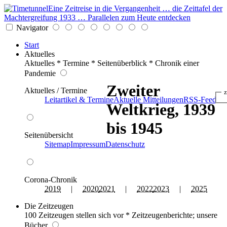
Eine Zeitreise in die Vergangenheit … die Zeittafel der
Machtergreifung 1933 … Parallelen zum Heute entdecken
Navigator
Start
Aktuelles
Aktuelles * Termine * Seitenüberblick * Chronik einer
Pandemie
Zweiter
Aktuelles / Termine
z
Leitartikel & Termine
Aktuelle Mitteilungen
RSS-Feed
Weltkrieg, 1939
bis 1945
Seitenübersicht
Sitemap
Impressum
Datenschutz
Corona-Chronik
2019
|
2020
2021
|
2022
2023
|
2025
Die Zeitzeugen
100 Zeitzeugen stellen sich vor * Zeitzeugenberichte; unsere
Bücher