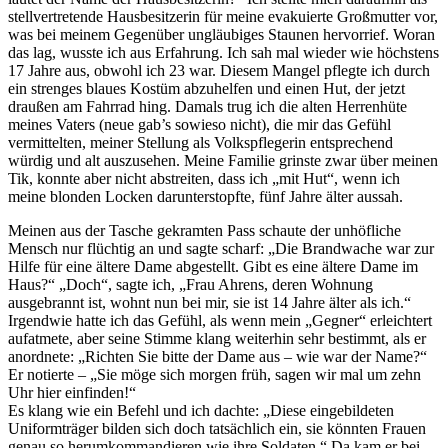
stellvertretende Hausbesitzerin für meine evakuierte Großmutter vor,
was bei meinem Gegenüber ungläubiges Staunen hervorrief. Woran
das lag, wusste ich aus Erfahrung. Ich sah mal wieder wie höchstens
17 Jahre aus, obwohl ich 23 war. Diesem Mangel pflegte ich durch
ein strenges blaues Kostüm abzuhelfen und einen Hut, der jetzt
draußen am Fahrrad hing. Damals trug ich die alten Herrenhüte
meines Vaters (neue gab’s sowieso nicht), die mir das Gefühl
vermittelten, meiner Stellung als Volkspflegerin entsprechend
würdig und alt auszusehen. Meine Familie grinste zwar über meinen
Tik, konnte aber nicht abstreiten, dass ich
mit Hut
, wenn ich
meine blonden Locken darunterstopfte, fünf Jahre älter aussah.
Meinen aus der Tasche gekramten Pass schaute der unhöfliche
Mensch nur flüchtig an und sagte scharf:
Die Brandwache war zur
Hilfe für eine ältere Dame abgestellt. Gibt es eine ältere Dame im
Haus?
Doch
, sagte ich,
Frau Ahrens, deren Wohnung
ausgebrannt ist, wohnt nun bei mir, sie ist 14 Jahre älter als ich.
Irgendwie hatte ich das Gefühl, als wenn mein
Gegner
erleichtert
aufatmete, aber seine Stimme klang weiterhin sehr bestimmt, als er
anordnete:
Richten Sie bitte der Dame aus – wie war der Name?
Er notierte –
Sie möge sich morgen früh, sagen wir mal um zehn
Uhr hier einfinden!
Es klang wie ein Befehl und ich dachte:
Diese eingebildeten
Uniformträger bilden sich doch tatsächlich ein, sie könnten Frauen
genau so herumkommandieren wie ihre Soldaten.
Da kam er bei