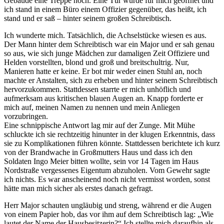
Gebäude eine Treppe hoch. Eine Tür wurde für mich geöffnet und
ich stand in einem Büro einem Offizier gegenüber, das heißt, ich
stand und er saß – hinter seinem großen Schreibtisch.
Ich wunderte mich. Tatsächlich, die Achselstücke wiesen es aus.
Der Mann hinter dem Schreibtisch war ein Major und er sah genau
so aus, wie sich junge Mädchen zur damaligen Zeit Offiziere und
Helden vorstellten, blond und groß und breitschultrig. Nur,
Manieren hatte er keine. Er bot mir weder einen Stuhl an, noch
machte er Anstalten, sich zu erheben und hinter seinem Schreibtisch
hervorzukommen. Stattdessen starrte er mich unhöflich und
aufmerksam aus kritischen blauen Augen an. Knapp forderte er
mich auf, meinen Namen zu nennen und mein Anliegen
vorzubringen.
Eine schnippische Antwort lag mir auf der Zunge. Mit Mühe
schluckte ich sie rechtzeitig hinunter in der klugen Erkenntnis, dass
sie zu Komplikationen führen könnte. Stattdessen berichtete ich kurz
von der Brandwache in Großmutters Haus und dass ich den
Soldaten Ingo Meier bitten wollte, sein vor 14 Tagen im Haus
Nordstraße vergessenes Eigentum abzuholen. Vom Gewehr sagte
ich nichts. Es war anscheinend noch nicht vermisst worden, sonst
hätte man mich sicher als erstes danach gefragt.
Herr Major schauten ungläubig und streng, während er die Augen
von einem Papier hob, das vor ihm auf dem Schreibtisch lag:
Wie
lautet der Name der Hausbesitzerin?
Ich stellte mich daraufhin als