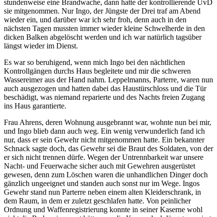
stundenweise eine Brandwache, dann hatte der kontrollierende UvD
sie mitgenommen. Nur Ingo, der Jüngste der Drei traf am Abend
wieder ein, und darüber war ich sehr froh, denn auch in den
nächsten Tagen mussten immer wieder kleine Schwelherde in den
dicken Balken abgelöscht werden und ich war natürlich tagsüber
längst wieder im Dienst.
Es war so beruhigend, wenn mich Ingo bei den nächtlichen
Kontrollgängen durchs Haus begleitete und mir die schweren
Wassereimer aus der Hand nahm. Leppelmanns, Parterre, waren nun
auch ausgezogen und hatten dabei das Haustürschloss und die Tür
beschädigt, was niemand reparierte und des Nachts freien Zugang
ins Haus garantierte.
Frau Ahrens, deren Wohnung ausgebrannt war, wohnte nun bei mir,
und Ingo blieb dann auch weg. Ein wenig verwunderlich fand ich
nur, dass er sein Gewehr nicht mitgenommen hatte. Ein bekannter
Schnack sagte doch, das Gewehr sei die Braut des Soldaten, von der
er sich nicht trennen dürfe. Wegen der Untrennbarkeit war unsere
Nacht- und Feuerwache sicher auch mit Gewehren ausgerüstet
gewesen, denn zum Löschen waren die unhandlichen Dinger doch
gänzlich ungeeignet und standen auch sonst nur im Wege. Ingos
Gewehr stand nun Parterre neben einem alten Kleiderschrank, in
dem Raum, in dem er zuletzt geschlafen hatte. Von peinlicher
Ordnung und Waffenregistrierung konnte in seiner Kaserne wohl