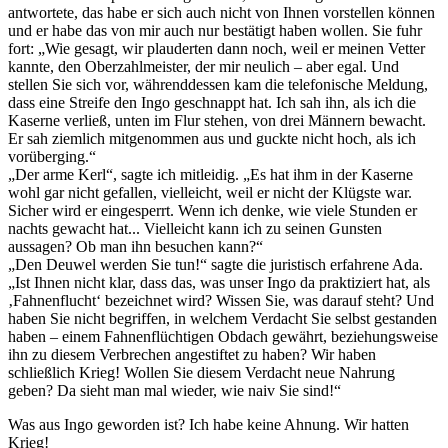
antwortete, das habe er sich auch nicht von Ihnen vorstellen können
und er habe das von mir auch nur bestätigt haben wollen. Sie fuhr
fort:
Wie gesagt, wir plauderten dann noch, weil er meinen Vetter
kannte, den Oberzahlmeister, der mir neulich – aber egal. Und
stellen Sie sich vor, währenddessen kam die telefonische Meldung,
dass eine Streife den Ingo geschnappt hat. Ich sah ihn, als ich die
Kaserne verließ, unten im Flur stehen, von drei Männern bewacht.
Er sah ziemlich mitgenommen aus und guckte nicht hoch, als ich
vorüberging.
Der arme Kerl
, sagte ich mitleidig.
Es hat ihm in der Kaserne
wohl gar nicht gefallen, vielleicht, weil er nicht der Klügste war.
Sicher wird er eingesperrt. Wenn ich denke, wie viele Stunden er
nachts gewacht hat... Vielleicht kann ich zu seinen Gunsten
aussagen? Ob man ihn besuchen kann?
Den Deuwel werden Sie tun!
sagte die juristisch erfahrene Ada.
Ist Ihnen nicht klar, dass das, was unser Ingo da praktiziert hat, als
Fahnenflucht
bezeichnet wird? Wissen Sie, was darauf steht? Und
haben Sie nicht begriffen, in welchem Verdacht Sie selbst gestanden
haben – einem Fahnenflüchtigen Obdach gewährt, beziehungsweise
ihn zu diesem Verbrechen angestiftet zu haben? Wir haben
schließlich Krieg! Wollen Sie diesem Verdacht neue Nahrung
geben? Da sieht man mal wieder, wie naiv Sie sind!
Was aus Ingo geworden ist? Ich habe keine Ahnung. Wir hatten
Krieg!