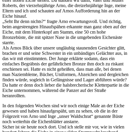
einer hohen Eiche stehen. Da standen wir dann, Vater und Mutter
Roberts, der vierzehnjährige Arno, die dreizehnjährige Inge, meine
Eltern und ich und schauten auf Arnos Aufforderung hin an der
Eiche hinauf.
Seht Ihr denn nichts?
fragte Arno erwartungsvoll. Und richtig,
beim angestrengten Hinaufspähen erkannte man ganz oben auf der
Eiche, mit dem Hinterkopf am Stamm, eine 50 cm hohe
Bronzebüste, die mit spitzer Nase in die umgebenden Eichenäste
starrte.
Als Arnos Blick über unsere ungläubig staunenden Gesichter glitt,
brachen er und seine Schwester in ein unbändiges Gelächter aus, in
das wir mit einstimmten. Der Junge erklärte sodann, dass ein
einfaches Begräbnis der gefährlichen Bronze ihm doch zu riskant
erschienen sei. Hatte es nicht geheißen, dass man alle, bei denen
man Naziembleme, Bücher, Uniformen, Abzeichen und dergleichen
finden würde, sogleich in Gefängnisse und Lager abführen würde?
Da hatte er denn doch lieber die halsbrecherische Kletterpartie in die
Eiche unternommen, während die Panzer auf der Straße
heranrollten.
In den folgenden Wochen sind wir noch einige Male an der Eiche
gewesen und haben hinaufgespäht, um zu sehen, ob die in der
Folgezeit von Arno und Inge
unser Waldschrat
genannte Büste
noch weiterhin die Eichenblätter anstarre.
Sicher ist sie heute noch dort. Und ich stelle mir vor, wie in vielen