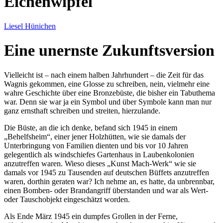
Eichenwipfel
Liesel Hünichen
Eine unernste Zukunftsversion
Vielleicht ist – nach einem halben Jahrhundert – die Zeit für das
Wagnis gekommen, eine Glosse zu schreiben, nein, vielmehr eine
wahre Geschichte über eine Bronzebüste, die bisher ein Tabuthema
war. Denn sie war ja ein Symbol und über Symbole kann man nur
ganz ernsthaft schreiben und streiten, hierzulande.
Die Büste, an die ich denke, befand sich 1945 in einem
Behelfsheim
, einer jener Holzhütten, wie sie damals der
Unterbringung von Familien dienten und bis vor 10 Jahren
gelegentlich als windschiefes Gartenhaus in Laubenkolonien
anzutreffen waren. Wieso dieses
Kunst Mach-Werk
wie sie
damals vor 1945 zu Tausenden auf deutschen Büffets anzutreffen
waren, dorthin geraten war? Ich nehme an, es hatte, da unbrennbar,
einen Bomben- oder Brandangriff überstanden und war als Wert-
oder Tauschobjekt eingeschätzt worden.
Als Ende März 1945 ein dumpfes Grollen in der Ferne,