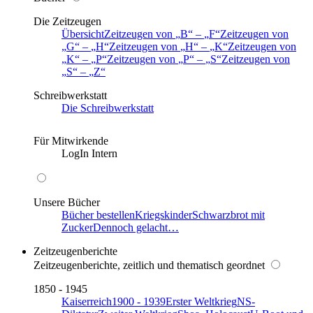
Die Zeitzeugen
Übersicht
Zeitzeugen von
B
–
F
Zeitzeugen von
G
–
H
Zeitzeugen von
H
–
K
Zeitzeugen von
K
–
P
Zeitzeugen von
P
–
S
Zeitzeugen von
S
–
Z
Schreibwerkstatt
Die Schreibwerkstatt
Für Mitwirkende
LogIn Intern
Unsere Bücher
Bücher bestellen
Kriegskinder
Schwarzbrot mit
Zucker
Dennoch gelacht…
Zeitzeugenberichte
Zeitzeugenberichte, zeitlich und thematisch geordnet
1850 - 1945
Kaiserreich
1900 - 1939
Erster Weltkrieg
NS-