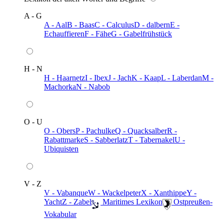
A - G
A - Aal
B - Baas
C - Calculus
D - dalbern
E -
Echauffieren
F - Fähe
G - Gabelfrühstück
H - N
H - Haarnetz
I - Ibex
J - Jach
K - Kaap
L - Laberdan
M -
Machorka
N - Nabob
O - U
O - Obers
P - Pachulke
Q - Quacksalber
R -
Rabattmarke
S - Sabberlatz
T - Tabernakel
U -
Ubiquisten
V - Z
V - Vabanque
W - Wackelpeter
X - Xanthippe
Y -
Yacht
Z - Zabel
️ Maritimes Lexikon
️ Ostpreußen-
Vokabular