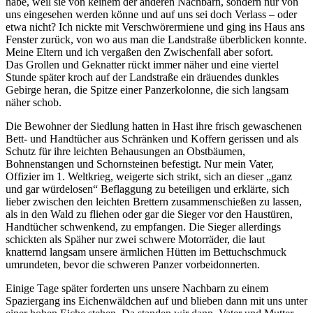
habe, weil sie von keinem der anderen Nachbarn, sondern nur von
uns eingesehen werden könne und auf uns sei doch Verlass – oder
etwa nicht? Ich nickte mit Verschwörermiene und ging ins Haus ans
Fenster zurück, von wo aus man die Landstraße überblicken konnte.
Meine Eltern und ich vergaßen den Zwischenfall aber sofort.
Das Grollen und Geknatter rückt immer näher und eine viertel
Stunde später kroch auf der Landstraße ein dräuendes dunkles
Gebirge heran, die Spitze einer Panzerkolonne, die sich langsam
näher schob.
Die Bewohner der Siedlung hatten in Hast ihre frisch gewaschenen
Bett- und Handtücher aus Schränken und Koffern gerissen und als
Schutz für ihre leichten Behausungen an Obstbäumen,
Bohnenstangen und Schornsteinen befestigt. Nur mein Vater,
Offizier im 1. Weltkrieg, weigerte sich strikt, sich an dieser
ganz
und gar würdelosen
Beflaggung zu beteiligen und erklärte, sich
lieber zwischen den leichten Brettern zusammenschießen zu lassen,
als in den Wald zu fliehen oder gar die Sieger vor den Haustüren,
Handtücher schwenkend, zu empfangen. Die Sieger allerdings
schickten als Späher nur zwei schwere Motorräder, die laut
knatternd langsam unsere ärmlichen Hütten im Bettuchschmuck
umrundeten, bevor die schweren Panzer vorbeidonnerten.
Einige Tage später forderten uns unsere Nachbarn zu einem
Spaziergang ins Eichenwäldchen auf und blieben dann mit uns unter