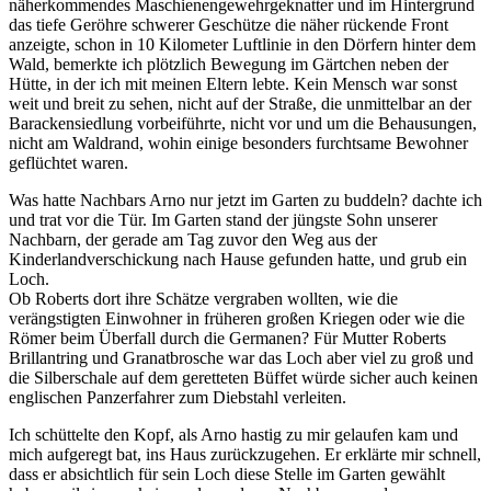
näherkommendes Maschienengewehrgeknatter und im Hintergrund
das tiefe Geröhre schwerer Geschütze die näher rückende Front
anzeigte, schon in 10 Kilometer Luftlinie in den Dörfern hinter dem
Wald, bemerkte ich plötzlich Bewegung im Gärtchen neben der
Hütte, in der ich mit meinen Eltern lebte. Kein Mensch war sonst
weit und breit zu sehen, nicht auf der Straße, die unmittelbar an der
Barackensiedlung vorbeiführte, nicht vor und um die Behausungen,
nicht am Waldrand, wohin einige besonders furchtsame Bewohner
geflüchtet waren.
Was hatte Nachbars Arno nur jetzt im Garten zu buddeln? dachte ich
und trat vor die Tür. Im Garten stand der jüngste Sohn unserer
Nachbarn, der gerade am Tag zuvor den Weg aus der
Kinderlandverschickung nach Hause gefunden hatte, und grub ein
Loch.
Ob Roberts dort ihre Schätze vergraben wollten, wie die
verängstigten Einwohner in früheren großen Kriegen oder wie die
Römer beim Überfall durch die Germanen? Für Mutter Roberts
Brillantring und Granatbrosche war das Loch aber viel zu groß und
die Silberschale auf dem geretteten Büffet würde sicher auch keinen
englischen Panzerfahrer zum Diebstahl verleiten.
Ich schüttelte den Kopf, als Arno hastig zu mir gelaufen kam und
mich aufgeregt bat, ins Haus zurückzugehen. Er erklärte mir schnell,
dass er absichtlich für sein Loch diese Stelle im Garten gewählt