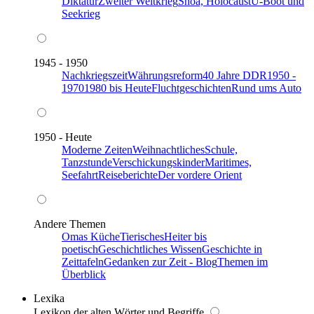
Diktatur
Zweiter Weltkrieg
Shoa, Holocaust
U-Boot und
Seekrieg
1945 - 1950
Nachkriegszeit
Währungsreform
40 Jahre DDR
1950 -
1970
1980 bis Heute
Fluchtgeschichten
Rund ums Auto
1950 - Heute
Moderne Zeiten
Weihnachtliches
Schule,
Tanzstunde
Verschickungskinder
Maritimes,
Seefahrt
Reiseberichte
Der vordere Orient
Andere Themen
Omas Küche
Tierisches
Heiter bis
poetisch
Geschichtliches Wissen
Geschichte in
Zeittafeln
Gedanken zur Zeit - Blog
Themen im
Überblick
Lexika
Lexikon der alten Wörter und Begriffe