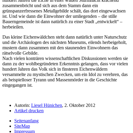
hundert Jahren die Eiche in einer wilden Sturmnacht krachend
zusammenbricht und sich aus dem Stamm dann ein
grünspanzerfressenes Metallgebilde schält, das dort eingewachsen
ist. Und wie dann die Einwohner der umliegenden – die stille
Bauerngemeinde ist dann natürlich zu einer Stadt
entwickelt
–
herbeieilen.
Das kleine Eichenwäldchen steht dann natürlich unter Naturschutz
und die Archäologen des nächsten Museums, eilends herbeigeholt,
mustern dann zusammen mit den staunenden Einwohnern das
rätselvolle Gebilde.
Nach vielen konträren wissenschaftlichen Diskussionen werden sie
dann zu der wohlbegründeten Erkenntnis gelangen, dass vor vielen
hundert Jahren das Volk sich in finsteren Eichenwäldern
versammelte zu mystischen Zwecken, um ein Idol zu verehren, das
als beispielloser Tyrann und Massenmörder in die Geschichte
eingegangen ist.
Autorin:
Liesel Hünichen
, 2. Oktober 2012
Artikel drucken
Seitenanfang
SiteMap
Impressum