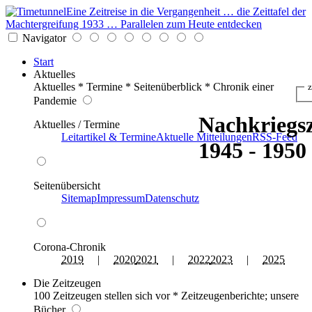
Eine Zeitreise in die Vergangenheit … die Zeittafel der
Machtergreifung 1933 … Parallelen zum Heute entdecken
Navigator
Start
Aktuelles
Aktuelles * Termine * Seitenüberblick * Chronik einer
z
Pandemie
Nachkriegsz
Aktuelles / Termine
Leitartikel & Termine
Aktuelle Mitteilungen
RSS-Feed
1945 - 1950
Seitenübersicht
Sitemap
Impressum
Datenschutz
Corona-Chronik
2019
|
2020
2021
|
2022
2023
|
2025
Die Zeitzeugen
100 Zeitzeugen stellen sich vor * Zeitzeugenberichte; unsere
Bücher