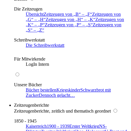
Die Zeitzeugen
Übersicht
Zeitzeugen von
B
–
F
Zeitzeugen von
G
–
H
Zeitzeugen von
H
–
K
Zeitzeugen von
K
–
P
Zeitzeugen von
P
–
S
Zeitzeugen von
S
–
Z
Schreibwerkstatt
Die Schreibwerkstatt
Für Mitwirkende
LogIn Intern
Unsere Bücher
Bücher bestellen
Kriegskinder
Schwarzbrot mit
Zucker
Dennoch gelacht…
Zeitzeugenberichte
Zeitzeugenberichte, zeitlich und thematisch geordnet
1850 - 1945
Kaiserreich
1900 - 1939
Erster Weltkrieg
NS-