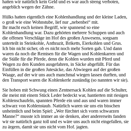
hatten wir natürlich kein Geld und es war auch streng verboten,
angeblich wegen der Zähne.
Hülks hatten eigentlich eine Kohlenhandlung und der kleine Laden,
o groß wie eine Wohnstube, lief nur
nebenbei
mit.
Ihr macht euch keinen Begriff, wie spannend so eine
Kohlenhandlung war. Dazu gehörten mehrere Schuppen und auch
die offenen Verschläge im Hof des großen Anwesens, sorgsam
unterteilt in Steinkohle, Anthrazit, Briketts, Eierkohlen und Grus.
Ich bin nicht sicher, ob es nicht noch mehr Sorten gab. Und dann
waren da noch die Remisen für die Wagen und Kohlenkarren und
die Ställe für die Pferde, denn die Kohlen wurden mit Pferd und
Wagen zu den Kunden ausgefahren, in Säcke abgefüllt. Für das
Einfüllen in die großen Jutesäcke, das Abwiegen auf der großen
Waage, auf der wir uns auch manchmal wiegen lassen durften, und
den Transport waren die Kohlenkerle zuständig (so nannten wir sie).
Sie hoben mit Schwung einen Zentnersack Kohlen auf die Schulter,
die meist mit einem Stück Leder bedeckt war, hantierten mit riesigen
Kohlenschaufeln, spannten Pferde ein und aus und waren immer
schwarz von Kohlenstaub. Natürlich waren sie uns ein bisschen
unheimlich und beim Spiel:
Wer fürchtet sich vorm schwarzen
Manne?
musste ich immer an sie denken, aber andererseits fanden
wir sie natürlich ganz toll und es wäre uns auch nicht eingefallen, sie
zu ärgern, damit sie uns nicht vom Hof. jagten.