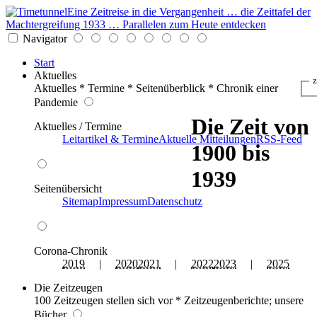
Eine Zeitreise in die Vergangenheit … die Zeittafel der
Machtergreifung 1933 … Parallelen zum Heute entdecken
Navigator
Start
Aktuelles
z
Aktuelles * Termine * Seitenüberblick * Chronik einer
Pandemie
Die Zeit von
Aktuelles / Termine
Leitartikel & Termine
Aktuelle Mitteilungen
RSS-Feed
1900 bis
1939
Seitenübersicht
Sitemap
Impressum
Datenschutz
Corona-Chronik
2019
|
2020
2021
|
2022
2023
|
2025
Die Zeitzeugen
100 Zeitzeugen stellen sich vor * Zeitzeugenberichte; unsere
Bücher