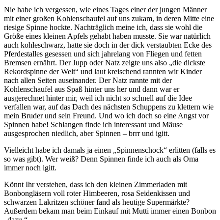
Nie habe ich vergessen, wie eines Tages einer der jungen Männer
mit einer großen Kohlenschaufel auf uns zukam, in deren Mitte eine
riesige Spinne hockte. Nachträglich meine ich, dass sie wohl die
Größe eines kleinen Apfels gehabt haben musste. Sie war natürlich
auch kohleschwarz, hatte sie doch in der dick verstaubten Ecke des
Pferdestalles gesessen und sich jahrelang von Fliegen und fetten
Bremsen ernährt. Der Jupp oder Natz zeigte uns also
die dickste
Rekordspinne der Welt
und laut kreischend rannten wir Kinder
nach allen Seiten auseinander. Der Natz rannte mit der
Kohlenschaufel aus Spaß hinter uns her und dann war er
ausgerechnet hinter mir, weil ich nicht so schnell auf die Idee
verfallen war, auf das Dach des nächsten Schuppens zu klettern wie
mein Bruder und sein Freund. Und wo ich doch so eine Angst vor
Spinnen habe! Schlangen finde ich interessant und Mäuse
ausgesprochen niedlich, aber Spinnen – brrr und igitt.
Vielleicht habe ich damals ja einen
Spinnenschock
erlitten (falls es
so was gibt). Wer weiß? Denn Spinnen finde ich auch als Oma
immer noch igitt.
Könnt Ihr verstehen, dass ich den kleinen Zimmerladen mit
Bonbongläsern voll roter Himbeeren, rosa Seidenkissen und
schwarzen Lakritzen schöner fand als heutige Supermärkte?
Außerdem bekam man beim Einkauf mit Mutti immer einen Bonbon
dazu.