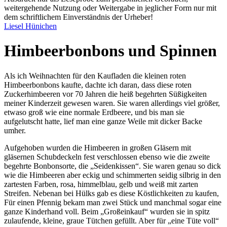
weitergehende Nutzung oder Weitergabe in jeglicher Form nur mit
dem schriftlichem Einverständnis der Urheber!
Liesel Hünichen
Himbeerbonbons und Spinnen
Als ich Weihnachten für den Kaufladen die kleinen roten
Himbeerbonbons kaufte, dachte ich daran, dass diese roten
Zuckerhimbeeren vor 70 Jahren die heiß begehrten Süßigkeiten
meiner Kinderzeit gewesen waren. Sie waren allerdings viel größer,
etwaso groß wie eine normale Erdbeere, und bis man sie
aufgelutscht hatte, lief man eine ganze Weile mit dicker Backe
umher.
Aufgehoben wurden die Himbeeren in großen Gläsern mit
gläsernen Schubdeckeln fest verschlossen ebenso wie die zweite
begehrte Bonbonsorte, die
Seidenkissen
. Sie waren genau so dick
wie die Himbeeren aber eckig und schimmerten seidig silbrig in den
zartesten Farben, rosa, himmelblau, gelb und weiß mit zarten
Streifen. Nebenan bei Hülks gab es diese Köstlichkeiten zu kaufen,
Für einen Pfennig bekam man zwei Stück und manchmal sogar eine
ganze Kinderhand voll. Beim
Großeinkauf
wurden sie in spitz
zulaufende, kleine, graue Tütchen gefüllt. Aber für
eine Tüte voll