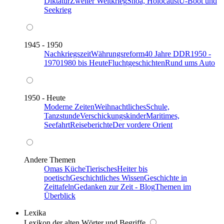
Diktatur
Zweiter Weltkrieg
Shoa, Holocaust
U-Boot und
Seekrieg
1945 - 1950
Nachkriegszeit
Währungsreform
40 Jahre DDR
1950 -
1970
1980 bis Heute
Fluchtgeschichten
Rund ums Auto
1950 - Heute
Moderne Zeiten
Weihnachtliches
Schule,
Tanzstunde
Verschickungskinder
Maritimes,
Seefahrt
Reiseberichte
Der vordere Orient
Andere Themen
Omas Küche
Tierisches
Heiter bis
poetisch
Geschichtliches Wissen
Geschichte in
Zeittafeln
Gedanken zur Zeit - Blog
Themen im
Überblick
Lexika
Lexikon der alten Wörter und Begriffe