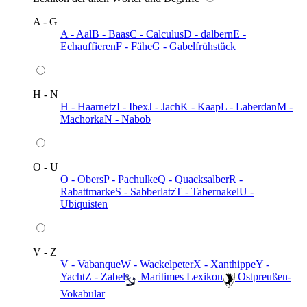
A - G
A - Aal
B - Baas
C - Calculus
D - dalbern
E -
Echauffieren
F - Fähe
G - Gabelfrühstück
H - N
H - Haarnetz
I - Ibex
J - Jach
K - Kaap
L - Laberdan
M -
Machorka
N - Nabob
O - U
O - Obers
P - Pachulke
Q - Quacksalber
R -
Rabattmarke
S - Sabberlatz
T - Tabernakel
U -
Ubiquisten
V - Z
V - Vabanque
W - Wackelpeter
X - Xanthippe
Y -
Yacht
Z - Zabel
️ Maritimes Lexikon
️ Ostpreußen-
Vokabular