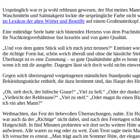
Ursprünglich war er ja wohl rehbraun gewesen, der Hut meines Mannes
Waschmitteln und Salmiakgeist lockte die ursprüngliche Farbe nicht 
im Lexikon der alten Wörter und Begriffe
auf einem Großmutterkopf.
Eine mitleidige Seele hatte sich blutenden Herzens von dem Prachtst
für Nachkriegsverhältnisse fast luxuriös und von guter Qualität.
Und von dem guten Stück soll ich mich jetzt trennen?
Entrüstet wie
die richtige Form hat, schön weich überall und ohne die hässliche 
Überhaupt ist es eine Zumutung ‒ so gute Qualitätshüte gibt es heute
wenn ich mit dir ausgehe. Dagegen lässt sich doch wohl nichts einwe
Gegen solch überzeugend vorgetragenen männlichen Standpunkt sagt ma
Bekleidungsstücke enthielt, die dazu bestimmt sind, das Haupt des 
Oh, sieh doch, der hübsche Graue!
Viel zu hell.
Oder der dunkel
Vielleicht der Rehbraune?
Viel zu steif.
Oder magst du einen Bl
ich ein alter Mann?
Weihnachten, das Fest der liebevollen Überraschungen, nahte. Ein Hu
war auch da der
Richtige
nicht dabei, und nach den Feiertagen schl
Hutgeschäft. In fünf Minuten probierten wir dort sechs weitere Hüte a
aufwiesen. Alle waren zu eng oder zu weit. Zum Trost sagte mein M
Ich versuchte es erneut.
Man trägt auch im Sommer Hüte, der elegant