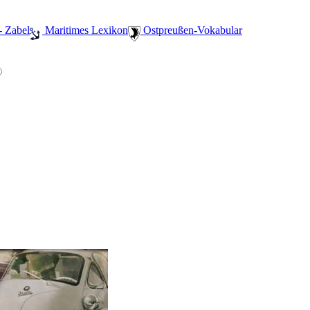
- Zabel
️ Maritimes Lexikon
️ Ostpreußen-Vokabular