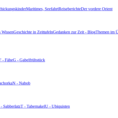
chickungskinder
Maritimes, Seefahrt
Reiseberichte
Der vordere Orient
s Wissen
Geschichte in Zeittafeln
Gedanken zur Zeit - Blog
Themen im Ü
F - Fähe
G - Gabelfrühstück
achorka
N - Nabob
 - Sabberlatz
T - Tabernakel
U - Ubiquisten