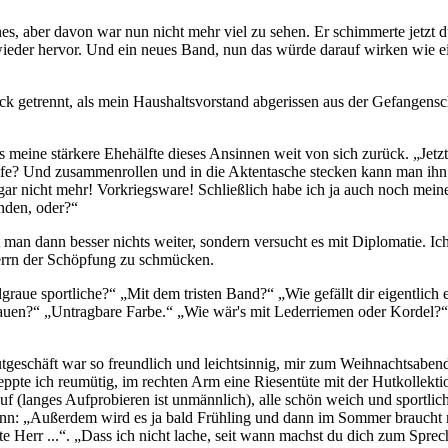
, aber davon war nun nicht mehr viel zu sehen. Er schimmerte jetzt du
wieder hervor. Und ein neues Band, nun das würde darauf wirken wie ei
ück getrennt, als mein Haushaltsvorstand abgerissen aus der Gefangensc
s meine stärkere Ehehälfte dieses Ansinnen weit von sich zurück.
Jetz
Steife? Und zusammenrollen und in die Aktentasche stecken kann man i
 gar nicht mehr! Vorkriegsware! Schließlich habe ich ja auch noch mei
nden, oder?
n dann besser nichts weiter, sondern versucht es mit Diplomatie. Ich 
Herrn der Schöpfung zu schmücken.
graue sportliche?
Mit dem tristen Band?
Wie gefällt dir eigentlic
auen?
Untragbare Farbe.
Wie wär's mit Lederriemen oder Kordel?
tgeschäft war so freundlich und leichtsinnig, mir zum Weihnachtsaben
eppte ich reumütig, im rechten Arm eine Riesentüte mit der Hutkollekt
uf (langes Aufprobieren ist unmännlich), alle schön weich und sportlic
ann:
Außerdem wird es ja bald Frühling und dann im Sommer braucht
e Herr ...
.
Dass ich nicht lache, seit wann machst du dich zum Sprec