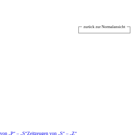
zurück zur Normalansicht
 von
P
–
S
Zeitzeugen von
S
–
Z