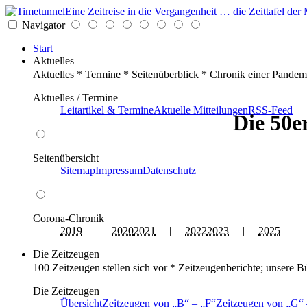
Eine Zeitreise in die Vergangenheit … die Zeittafel d
Navigator
Start
Aktuelles
Aktuelles * Termine * Seitenüberblick * Chronik einer Pandem
Aktuelles / Termine
Leitartikel & Termine
Aktuelle Mitteilungen
RSS-Feed
Die 50e
Seitenübersicht
Sitemap
Impressum
Datenschutz
Corona-Chronik
2019
|
2020
2021
|
2022
2023
|
2025
Die Zeitzeugen
100 Zeitzeugen stellen sich vor * Zeitzeugenberichte; unsere B
Die Zeitzeugen
Übersicht
Zeitzeugen von
B
–
F
Zeitzeugen von
G