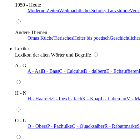
1950 - Heute
Moderne Zeiten
Weihnachtliches
Schule, Tanzstunde
Vers
Andere Themen
Omas Küche
Tierisches
Heiter bis poetisch
Geschichtliche
Lexika
Lexikon der alten Wörter und Begriffe
A - G
A - Aal
B - Baas
C - Calculus
D - dalbern
E - Echauffieren
H - N
H - Haarnetz
I - Ibex
J - Jach
K - Kaap
L - Laberdan
M - M
O - U
O - Obers
P - Pachulke
Q - Quacksalber
R - Rabattmarke
S