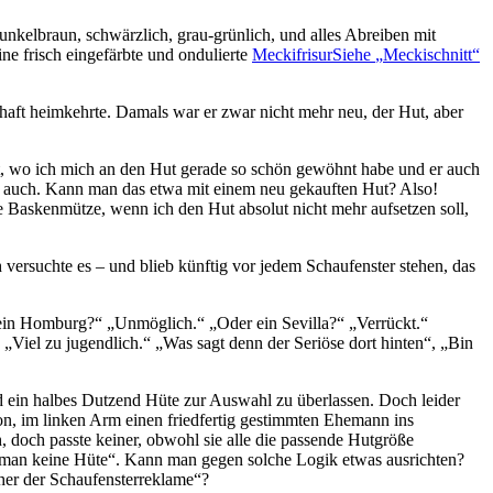
nkelbraun, schwärzlich, grau-grünlich, und alles Abreiben mit
ne frisch eingefärbte und ondulierte
Meckifrisur
Siehe
Meckischnitt
haft heimkehrte. Damals war er zwar nicht mehr neu, der Hut, aber
t, wo ich mich an den Hut gerade so schön gewöhnt habe und er auch
hn auch. Kann man das etwa mit einem neu gekauften Hut? Also!
ne Baskenmütze, wenn ich den Hut absolut nicht mehr aufsetzen soll,
versuchte es ‒ und blieb künftig vor jedem Schaufenster stehen, das
h ein Homburg?
Unmöglich.
Oder ein Sevilla?
Verrückt.
Viel zu jugendlich.
Was sagt denn der Seriöse dort hinten
,
Bin
d ein halbes Dutzend Hüte zur Auswahl zu überlassen. Doch leider
ion, im linken Arm einen friedfertig gestimmten Ehemann ins
h, doch passte keiner, obwohl sie alle die passende Hutgröße
 man keine Hüte
. Kann man gegen solche Logik etwas ausrichten?
her der Schaufensterreklame
?