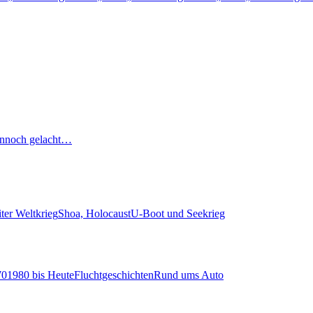
nnoch gelacht…
ter Weltkrieg
Shoa, Holocaust
U-Boot und Seekrieg
70
1980 bis Heute
Fluchtgeschichten
Rund ums Auto