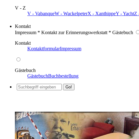
V - Z
V - Vabanque
W - Wackelpeter
X - Xanthippe
Y - Yacht
Z 
Kontakt
Impressum * Kontakt zur Erinnerungswerkstatt * Gästebuch
Kontakt
Kontaktformular
Impressum
Gästebuch
Gästebuch
Buchbestellung