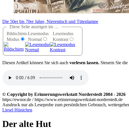
Die 50er bis 70er Jahre, Nierentisch und Tütenlampe
Diese Seite anzeigen im …
Bildschirm-
Lesemodus
Lesemodus
Modus
Normal
Kontrast
D
iesen Artikel können Sie sich auch
vorlesen lassen.
Steuern Sie die
© Copyright by Erinnerungswerkstatt Norderstedt 2004 - 2026
https://ewnor.de / https://www.erinnerungswerkstatt-norderstedt.de
Ausdruck nur als Leseprobe zum persönlichen Gebrauch, weitergehend
Liesel Hünichen
Der alte Hut