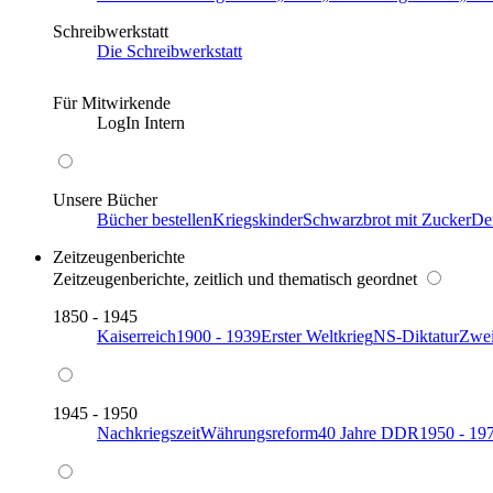
Schreibwerkstatt
Die Schreibwerkstatt
Für Mitwirkende
LogIn Intern
Unsere Bücher
Bücher bestellen
Kriegskinder
Schwarzbrot mit Zucker
De
Zeitzeugenberichte
Zeitzeugenberichte, zeitlich und thematisch geordnet
1850 - 1945
Kaiserreich
1900 - 1939
Erster Weltkrieg
NS-Diktatur
Zwei
1945 - 1950
Nachkriegszeit
Währungsreform
40 Jahre DDR
1950 - 19