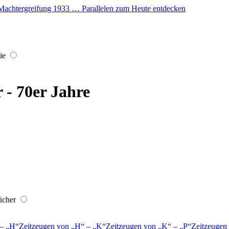
er Machtergreifung 1933 … Parallelen zum Heute entdecken
ie
r - 70er Jahre
ücher
–
H
Zeitzeugen von
H
–
K
Zeitzeugen von
K
–
P
Zeitzeugen