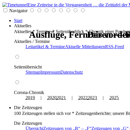
Eine Zeitreise in die Vergangenheit … die Zeittafel d
Navigator
Start
Aktuelles
Aktuelles * Termine * Seitenüberblick * Chronik einer Pandem
Ausflüge, Fernreisen — R
Ausflüge, Fernreisen — R
Der vorder
Der vorder
Der vorder
Der vorder
Aktuelles / Termine
Leitartikel & Termine
Aktuelle Mitteilungen
RSS-Feed
Seitenübersicht
Sitemap
Impressum
Datenschutz
Corona-Chronik
2019
|
2020
2021
|
2022
2023
|
2025
Die Zeitzeugen
100 Zeitzeugen stellen sich vor * Zeitzeugenberichte; unsere B
Die Zeitzeugen
Übersicht
Zeitzeugen von
B
–
F
Zeitzeugen von
G