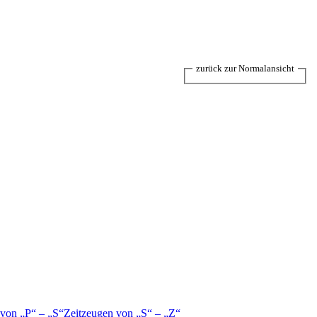
zurück zur Normalansicht
 von
P
–
S
Zeitzeugen von
S
–
Z