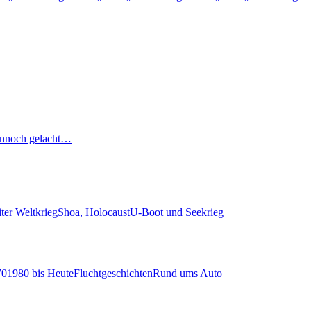
nnoch gelacht…
ter Weltkrieg
Shoa, Holocaust
U-Boot und Seekrieg
70
1980 bis Heute
Fluchtgeschichten
Rund ums Auto