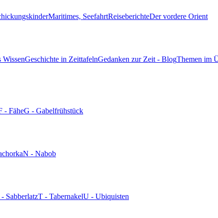
chickungskinder
Maritimes, Seefahrt
Reiseberichte
Der vordere Orient
s Wissen
Geschichte in Zeittafeln
Gedanken zur Zeit - Blog
Themen im Ü
F - Fähe
G - Gabelfrühstück
achorka
N - Nabob
 - Sabberlatz
T - Tabernakel
U - Ubiquisten