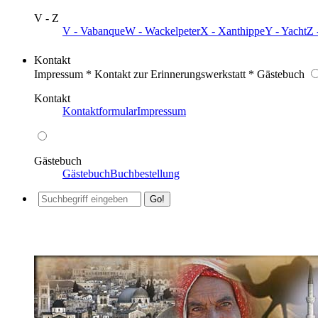
V - Z
V - Vabanque
W - Wackelpeter
X - Xanthippe
Y - Yacht
Z 
Kontakt
Impressum * Kontakt zur Erinnerungswerkstatt * Gästebuch
Kontakt
Kontaktformular
Impressum
Gästebuch
Gästebuch
Buchbestellung