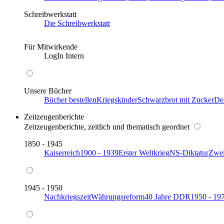
Schreibwerkstatt
Die Schreibwerkstatt
Für Mitwirkende
LogIn Intern
Unsere Bücher
Bücher bestellen
Kriegskinder
Schwarzbrot mit Zucker
De
Zeitzeugenberichte
Zeitzeugenberichte, zeitlich und thematisch geordnet
1850 - 1945
Kaiserreich
1900 - 1939
Erster Weltkrieg
NS-Diktatur
Zwei
1945 - 1950
Nachkriegszeit
Währungsreform
40 Jahre DDR
1950 - 19