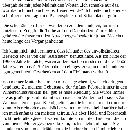
übergab sie mir jedes Mal mit den Worten
Ich schenke nur das,
worüber ich mich auch selbst freuen würde
. Ich hätte mich aber so
sehr über einen tragbaren Plattenspieler und Schallplatten gefreut.
Die scheußlichen Tassen wanderten zu allem anderen, für mich
nutzlosem, Zeug in die Truhe auf den Dachboden. Zum Glück
gehören die frustrierenden Aussteuergeschenke für junge Mädchen
heute lange der Vergangenheit an.
Ich kann mich nicht erinnern, dass ich außer des unvollständigen
Bestecks etwas von der
Aussteuer
benutzt habe. Als ich Mitte der
1960er Jahre heiratete, waren andere Sachen modern und die 1950er
Jahre waren passé. Später habe ich einiges, zusammen mit anderen
gut gemeinten
Geschenken auf dem Flohmarkt verkauft.
Von meiner Mutter bekam ich nur das geschenkt, was ich dringend
benötigte. Zu meinem Geburtstag, der Anfang Februar immer in den
Winterschlussverkauf fiel, gab es neue Kleidung. Sie wurde immer
etwas größer gekauft, damit es im nächsten Winter noch passte. Zu
Weihnachten ein paar Kleinigkeiten, an die ich mich nicht erinnern
kann. Aber ein oder zwei Bücher waren immer dabei. Darüber habe
ich mich anfangs am meisten gefreut. Als aber Heidi und Rosenresli
nicht mehr altersgerecht waren, konnte ich mit den Büchern, die ich
von meiner Mutter geschenkt bekam, nichts mehr anfangen. Sie
handelten von jungen Mädchen, die in einer heilen Familie lebten,