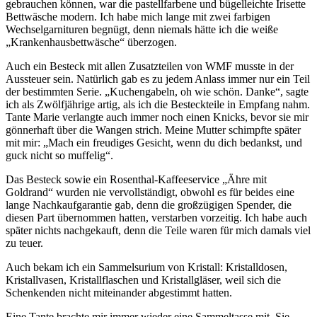
gebrauchen können, war die pastellfarbene und bügelleichte Irisette
Bettwäsche modern. Ich habe mich lange mit zwei farbigen
Wechselgarnituren begnügt, denn niemals hätte ich die weiße
Krankenhausbettwäsche
überzogen.
Auch ein Besteck mit allen Zusatzteilen von WMF musste in der
Aussteuer sein. Natürlich gab es zu jedem Anlass immer nur ein Teil
der bestimmten Serie.
Kuchengabeln, oh wie schön. Danke
, sagte
ich als Zwölfjährige artig, als ich die Besteckteile in Empfang nahm.
Tante Marie verlangte auch immer noch einen Knicks, bevor sie mir
gönnerhaft über die Wangen strich. Meine Mutter schimpfte später
mit mir:
Mach ein freudiges Gesicht, wenn du dich bedankst, und
guck nicht so muffelig
.
Das Besteck sowie ein Rosenthal-Kaffeeservice
Ähre mit
Goldrand
wurden nie vervollständigt, obwohl es für beides eine
lange Nachkaufgarantie gab, denn die großzügigen Spender, die
diesen Part übernommen hatten, verstarben vorzeitig. Ich habe auch
später nichts nachgekauft, denn die Teile waren für mich damals viel
zu teuer.
Auch bekam ich ein Sammelsurium von Kristall: Kristalldosen,
Kristallvasen, Kristallflaschen und Kristallgläser, weil sich die
Schenkenden nicht miteinander abgestimmt hatten.
Eine Tante brachte mir immer wieder eine Sammeltasse mit. Sie