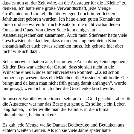
dass es nun an der Zeit wäre, an die Aussteuer für die
Kleine
zu
denken. Ich hatte eine große Verwandtschaft, jede Menge
Großtanten und -onkel, die überwiegend noch im vorletzten
Jahrhundert geboren wurden. Ich hatte einen guten Kontakt zu
ihnen und sie waren für mich Ersatz für die nicht vorhandenen
Omas und Opas. Von dieser Seite kam einiges an
Aussteuergeschenken zusammen. Auch mein Stiefvater hatte viele
Geschwister, die dachten, dass man dem angeheirateten Kind
anstandshalber auch etwas schenken muss. Ich gehörte hier aber
nicht wirklich dazu.
Seltsamerweise hatten alle, bis auf eine Ausnahme, keine eigenen
Kinder. Das war sicher der Grund, dass sie sich nicht in die
Wünsche eines Kindes hineinversetzen konnten.
Es ist schon
immer so gewesen, dass ein Mädchen die Aussteuer mit in die Ehe
bringt und da kann man nicht früh genug damit anfangen
, wurde
mir gesagt, wenn ich mich über die Geschenke beschwerte.
In unserer Familie wurde immer sehr auf das Geld geachtet, aber für
die Aussteuer war nur das Beste gut genug. Es sollte ja ein Leben
lang halten, – oder wollte man die Familie, in die ich mal
hineinheirate, beeindrucken?
Es gab jede Menge weiße Damast Bettbezüge und Bettlaken aus
echtem weißen Leinen. Als ich sie viele Jahre später hätte