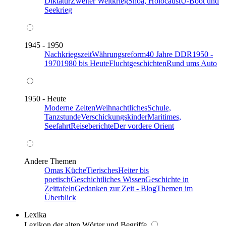
Diktatur
Zweiter Weltkrieg
Shoa, Holocaust
U-Boot und
Seekrieg
1945 - 1950
Nachkriegszeit
Währungsreform
40 Jahre DDR
1950 -
1970
1980 bis Heute
Fluchtgeschichten
Rund ums Auto
1950 - Heute
Moderne Zeiten
Weihnachtliches
Schule,
Tanzstunde
Verschickungskinder
Maritimes,
Seefahrt
Reiseberichte
Der vordere Orient
Andere Themen
Omas Küche
Tierisches
Heiter bis
poetisch
Geschichtliches Wissen
Geschichte in
Zeittafeln
Gedanken zur Zeit - Blog
Themen im
Überblick
Lexika
Lexikon der alten Wörter und Begriffe