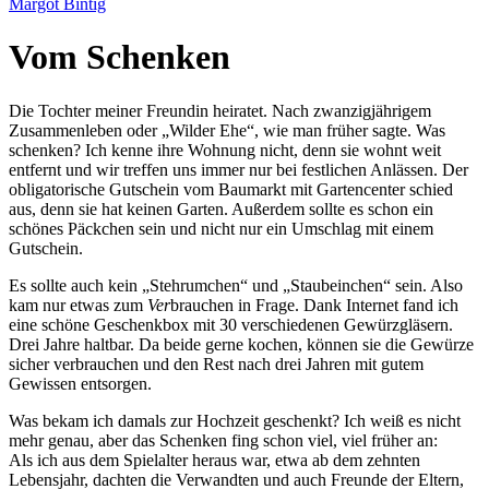
Margot Bintig
Vom Schenken
Die Tochter meiner Freundin heiratet. Nach zwanzigjährigem
Zusammenleben oder
Wilder Ehe
, wie man früher sagte. Was
schenken? Ich kenne ihre Wohnung nicht, denn sie wohnt weit
entfernt und wir treffen uns immer nur bei festlichen Anlässen. Der
obligatorische Gutschein vom Baumarkt mit Gartencenter schied
aus, denn sie hat keinen Garten. Außerdem sollte es schon ein
schönes Päckchen sein und nicht nur ein Umschlag mit einem
Gutschein.
Es sollte auch kein
Stehrumchen
und
Staubeinchen
sein. Also
kam nur etwas zum
Ver
brauchen in Frage. Dank Internet fand ich
eine schöne Geschenkbox mit 30 verschiedenen Gewürzgläsern.
Drei Jahre haltbar. Da beide gerne kochen, können sie die Gewürze
sicher verbrauchen und den Rest nach drei Jahren mit gutem
Gewissen entsorgen.
Was bekam ich damals zur Hochzeit geschenkt? Ich weiß es nicht
mehr genau, aber das Schenken fing schon viel, viel früher an:
Als ich aus dem Spielalter heraus war, etwa ab dem zehnten
Lebensjahr, dachten die Verwandten und auch Freunde der Eltern,