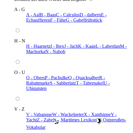
A - G
A - Aal
B - Baas
C - Calculus
D - dalbern
E -
Echauffieren
F - Fähe
G - Gabelfrühstück
H - N
H - Haarnetz
I - Ibex
J - Jach
K - Kaap
L - Laberdan
M -
Machorka
N - Nabob
O - U
O - Obers
P - Pachulke
Q - Quacksalber
R -
Rabattmarke
S - Sabberlatz
T - Tabernakel
U -
Ubiquisten
V - Z
V - Vabanque
W - Wackelpeter
X - Xanthippe
Y -
Yacht
Z - Zabel
️ Maritimes Lexikon
️ Ostpreußen-
Vokabular