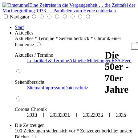
Eine Zeitreise in die Vergangenheit … die Zeittafel der
Machtergreifung 1933 … Parallelen zum Heute entdecken
Navigator
Start
Aktuelles
Aktuelles * Termine * Seitenüberblick * Chronik einer
z
Pandemie
Die
Aktuelles / Termine
Leitartikel & Termine
Aktuelle Mitteilungen
RSS-Feed
50er -
70er
Seitenübersicht
Jahre
Sitemap
Impressum
Datenschutz
Corona-Chronik
2019
|
2020
2021
|
2022
2023
|
2025
Die Zeitzeugen
100 Zeitzeugen stellen sich vor * Zeitzeugenberichte; unsere
Bücher