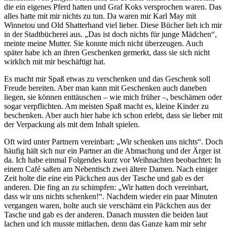
die ein eigenes Pferd hatten und Graf Koks versprochen waren. Das
alles hatte mit mir nichts zu tun. Da waren mir Karl May mit
Winnetou und Old Shatterhand viel lieber. Diese Bücher lieh ich mir
in der Stadtbücherei aus.
Das ist doch nichts für junge Mädchen
,
meinte meine Mutter. Sie konnte mich nicht überzeugen. Auch
später habe ich an ihren Geschenken gemerkt, dass sie sich nicht
wirklich mit mir beschäftigt hat.
Es macht mir Spaß etwas zu verschenken und das Geschenk soll
Freude bereiten. Aber man kann mit Geschenken auch daneben
liegen, sie können enttäuschen – wie mich früher –, beschämen oder
sogar verpflichten. Am meisten Spaß macht es, kleine Kinder zu
beschenken. Aber auch hier habe ich schon erlebt, dass sie lieber mit
der Verpackung als mit dem Inhalt spielen.
Oft wird unter Partnern vereinbart:
Wir schenken uns nichts
. Doch
häufig hält sich nur ein Partner an die Abmachung und der Ärger ist
da. Ich habe einmal Folgendes kurz vor Weihnachten beobachtet: In
einem Café saßen am Nebentisch zwei ältere Damen. Nach einiger
Zeit holte die eine ein Päckchen aus der Tasche und gab es der
anderen. Die fing an zu schimpfen:
Wir hatten doch vereinbart,
dass wir uns nichts schenken!
. Nachdem wieder ein paar Minuten
vergangen waren, holte auch sie verschämt ein Päckchen aus der
Tasche und gab es der anderen. Danach mussten die beiden laut
lachen und ich musste mitlachen, denn das Ganze kam mir sehr