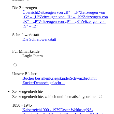
Die Zeitzeugen
Übersicht
Zeitzeugen von
B
–
F
Zeitzeugen von
G
–
H
Zeitzeugen von
H
–
K
Zeitzeugen von
K
–
P
Zeitzeugen von
P
–
S
Zeitzeugen von
S
–
Z
Schreibwerkstatt
Die Schreibwerkstatt
Für Mitwirkende
LogIn Intern
Unsere Bücher
Bücher bestellen
Kriegskinder
Schwarzbrot mit
Zucker
Dennoch gelacht…
Zeitzeugenberichte
Zeitzeugenberichte, zeitlich und thematisch geordnet
1850 - 1945
Kaiserreich
1900 - 1939
Erster Weltkrieg
NS-