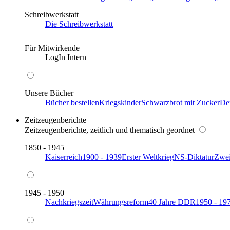
Schreibwerkstatt
Die Schreibwerkstatt
Für Mitwirkende
LogIn Intern
Unsere Bücher
Bücher bestellen
Kriegskinder
Schwarzbrot mit Zucker
De
Zeitzeugenberichte
Zeitzeugenberichte, zeitlich und thematisch geordnet
1850 - 1945
Kaiserreich
1900 - 1939
Erster Weltkrieg
NS-Diktatur
Zwei
1945 - 1950
Nachkriegszeit
Währungsreform
40 Jahre DDR
1950 - 19