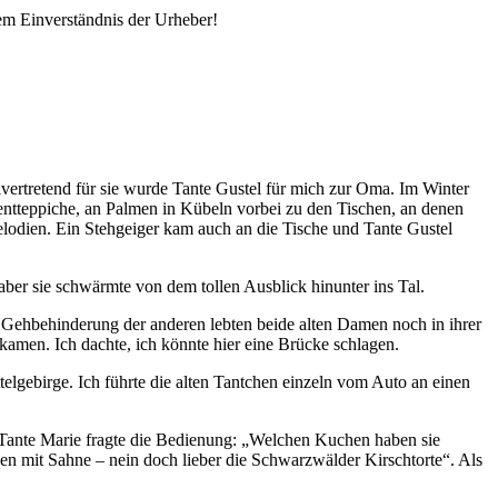
em Einverständnis der Urheber!
lvertretend für sie wurde Tante Gustel für mich zur Oma. Im Winter
entteppiche, an Palmen in Kübeln vorbei zu den Tischen, an denen
melodien. Ein Stehgeiger kam auch an die Tische und Tante Gustel
ber sie schwärmte von dem tollen Ausblick hinunter ins Tal.
 Gehbehinderung der anderen lebten beide alten Damen noch in ihrer
amen. Ich dachte, ich könnte hier eine Brücke schlagen.
lgebirge. Ich führte die alten Tantchen einzeln vom Auto an einen
 Tante Marie fragte die Bedienung:
Welchen Kuchen haben sie
n mit Sahne – nein doch lieber die Schwarzwälder Kirschtorte
. Als