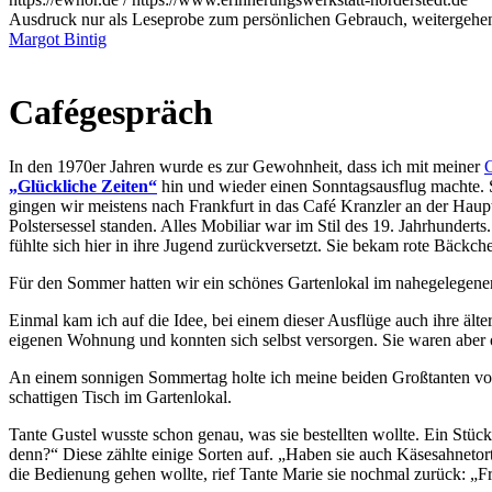
Ausdruck nur als Leseprobe zum persönlichen Gebrauch, weitergehend
Margot Bintig
Cafégespräch
In den 1970er Jahren wurde es zur Gewohnheit, dass ich mit meiner
G
Glückliche Zeiten
hin und wieder einen Sonntagsausflug machte. S
gingen wir meistens nach Frankfurt in das Café Kranzler an der Haup
Polstersessel standen. Alles Mobiliar war im Stil des 19. Jahrhunder
fühlte sich hier in ihre Jugend zurückversetzt. Sie bekam rote Bäckch
Für den Sommer hatten wir ein schönes Gartenlokal im nahegelegenen
Einmal kam ich auf die Idee, bei einem dieser Ausflüge auch ihre ä
eigenen Wohnung und konnten sich selbst versorgen. Sie waren aber 
An einem sonnigen Sommertag holte ich meine beiden Großtanten von 
schattigen Tisch im Gartenlokal.
Tante Gustel wusste schon genau, was sie bestellten wollte. Ein Stüc
denn?
Diese zählte einige Sorten auf.
Haben sie auch Käsesahnetor
die Bedienung gehen wollte, rief Tante Marie sie nochmal zurück:
Fr