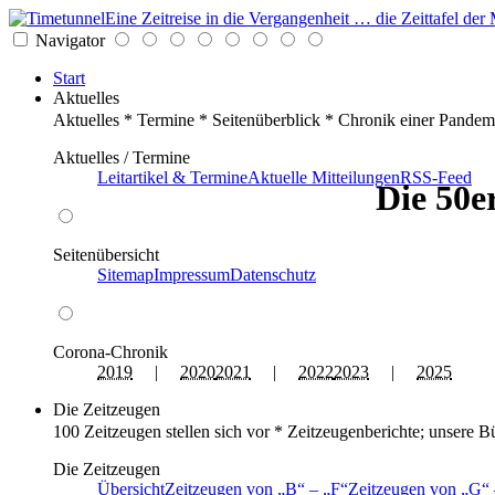
Eine Zeitreise in die Vergangenheit … die Zeittafel d
Navigator
Start
Aktuelles
Aktuelles * Termine * Seitenüberblick * Chronik einer Pandem
Aktuelles / Termine
Leitartikel & Termine
Aktuelle Mitteilungen
RSS-Feed
Die 50e
Seitenübersicht
Sitemap
Impressum
Datenschutz
Corona-Chronik
2019
|
2020
2021
|
2022
2023
|
2025
Die Zeitzeugen
100 Zeitzeugen stellen sich vor * Zeitzeugenberichte; unsere B
Die Zeitzeugen
Übersicht
Zeitzeugen von
B
–
F
Zeitzeugen von
G