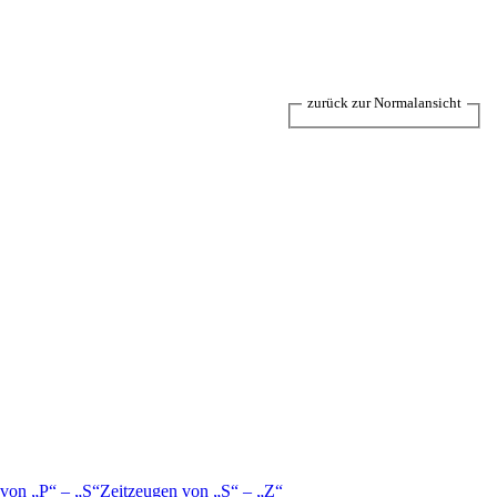
zurück zur Normalansicht
 von
P
–
S
Zeitzeugen von
S
–
Z