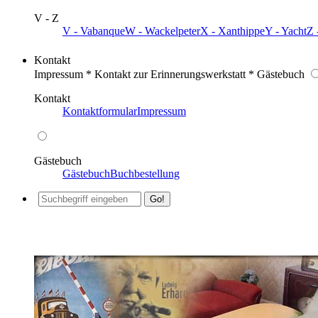
V - Z
V - Vabanque
W - Wackelpeter
X - Xanthippe
Y - Yacht
Z 
Kontakt
Impressum * Kontakt zur Erinnerungswerkstatt * Gästebuch
Kontakt
Kontaktformular
Impressum
Gästebuch
Gästebuch
Buchbestellung