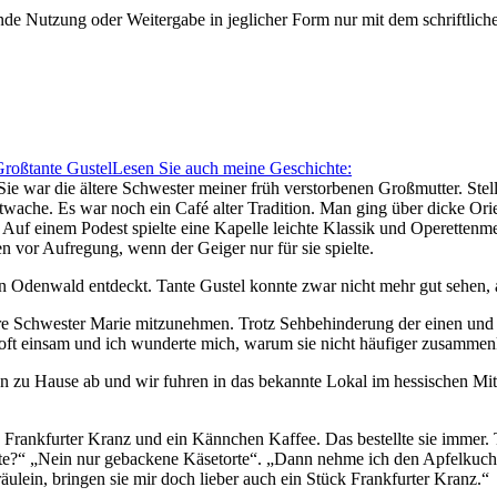
e Nutzung oder Weitergabe in jeglicher Form nur mit dem schriftlich
roßtante Gustel
Lesen Sie auch meine Geschichte:
ie war die ältere Schwester meiner früh verstorbenen Großmutter. Stel
twache. Es war noch ein Café alter Tradition. Man ging über dicke Ori
ts. Auf einem Podest spielte eine Kapelle leichte Klassik und Operetten
en vor Aufregung, wenn der Geiger nur für sie spielte.
 Odenwald entdeckt. Tante Gustel konnte zwar nicht mehr gut sehen, a
ltere Schwester Marie mitzunehmen. Trotz Sehbehinderung der einen und
oft einsam und ich wunderte mich, warum sie nicht häufiger zusammenk
zu Hause ab und wir fuhren in das bekannte Lokal im hessischen Mitte
k Frankfurter Kranz und ein Kännchen Kaffee. Das bestellte sie immer.
te?
Nein nur gebackene Käsetorte
.
Dann nehme ich den Apfelkuche
äulein, bringen sie mir doch lieber auch ein Stück Frankfurter Kranz.