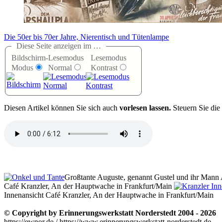
Die 50er bis 70er Jahre, Nierentisch und Tütenlampe
Diese Seite anzeigen im …
Bildschirm-
Lesemodus
Lesemodus
Modus
Normal
Kontrast
D
iesen Artikel können Sie sich auch
vorlesen lassen.
Steuern Sie die
Großtante Auguste, genannt Gustel und ihr Mann 
Café Kranzler, An der Hauptwache in Frankfurt/Main
Innenansicht Café Kranzler, An der Hauptwache in Frankfurt/Main
© Copyright by Erinnerungswerkstatt Norderstedt 2004 - 2026
https://ewnor.de / https://www.erinnerungswerkstatt-norderstedt.de