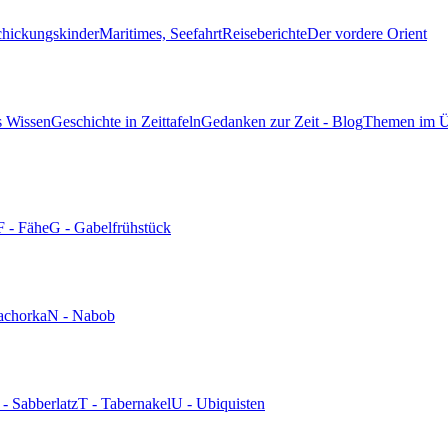
chickungskinder
Maritimes, Seefahrt
Reiseberichte
Der vordere Orient
s Wissen
Geschichte in Zeittafeln
Gedanken zur Zeit - Blog
Themen im Ü
F - Fähe
G - Gabelfrühstück
achorka
N - Nabob
 - Sabberlatz
T - Tabernakel
U - Ubiquisten