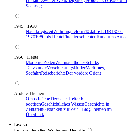
Diktatur
Zweiter Weltkrieg
Shoa, Holocaust
U-Boot und
Seekrieg
1945 - 1950
Nachkriegszeit
Währungsreform
40 Jahre DDR
1950 -
1970
1980 bis Heute
Fluchtgeschichten
Rund ums Auto
1950 - Heute
Moderne Zeiten
Weihnachtliches
Schule,
Tanzstunde
Verschickungskinder
Maritimes,
Seefahrt
Reiseberichte
Der vordere Orient
Andere Themen
Omas Küche
Tierisches
Heiter bis
poetisch
Geschichtliches Wissen
Geschichte in
Zeittafeln
Gedanken zur Zeit - Blog
Themen im
Überblick
Lexika
Lexikon der alten Wörter und Begriffe