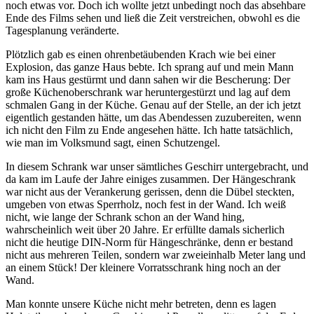
noch etwas vor. Doch ich wollte jetzt unbedingt noch das absehbare
Ende des Films sehen und ließ die Zeit verstreichen, obwohl es die
Tagesplanung veränderte.
Plötzlich gab es einen ohrenbetäubenden Krach wie bei einer
Explosion, das ganze Haus bebte. Ich sprang auf und mein Mann
kam ins Haus gestürmt und dann sahen wir die Bescherung: Der
große Küchenoberschrank war heruntergestürzt und lag auf dem
schmalen Gang in der Küche. Genau auf der Stelle, an der ich jetzt
eigentlich gestanden hätte, um das Abendessen zuzubereiten, wenn
ich nicht den Film zu Ende angesehen hätte. Ich hatte tatsächlich,
wie man im Volksmund sagt, einen Schutzengel.
In diesem Schrank war unser sämtliches Geschirr untergebracht, und
da kam im Laufe der Jahre einiges zusammen. Der Hängeschrank
war nicht aus der Verankerung gerissen, denn die Dübel steckten,
umgeben von etwas Sperrholz, noch fest in der Wand. Ich weiß
nicht, wie lange der Schrank schon an der Wand hing,
wahrscheinlich weit über 20 Jahre. Er erfüllte damals sicherlich
nicht die heutige DIN-Norm für Hängeschränke, denn er bestand
nicht aus mehreren Teilen, sondern war zweieinhalb Meter lang und
an einem Stück! Der kleinere Vorratsschrank hing noch an der
Wand.
Man konnte unsere Küche nicht mehr betreten, denn es lagen