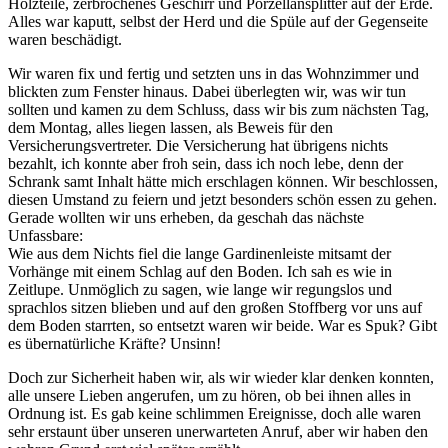
Holzteile, zerbrochenes Geschirr und Porzellansplitter auf der Erde.
Alles war kaputt, selbst der Herd und die Spüle auf der Gegenseite
waren beschädigt.
Wir waren fix und fertig und setzten uns in das Wohnzimmer und
blickten zum Fenster hinaus. Dabei überlegten wir, was wir tun
sollten und kamen zu dem Schluss, dass wir bis zum nächsten Tag,
dem Montag, alles liegen lassen, als Beweis für den
Versicherungsvertreter. Die Versicherung hat übrigens nichts
bezahlt, ich konnte aber froh sein, dass ich noch lebe, denn der
Schrank samt Inhalt hätte mich erschlagen können. Wir beschlossen,
diesen Umstand zu feiern und jetzt besonders schön essen zu gehen.
Gerade wollten wir uns erheben, da geschah das nächste
Unfassbare:
Wie aus dem Nichts fiel die lange Gardinenleiste mitsamt der
Vorhänge mit einem Schlag auf den Boden. Ich sah es wie in
Zeitlupe. Unmöglich zu sagen, wie lange wir regungslos und
sprachlos sitzen blieben und auf den großen Stoffberg vor uns auf
dem Boden starrten, so entsetzt waren wir beide. War es Spuk? Gibt
es übernatürliche Kräfte? Unsinn!
Doch zur Sicherheit haben wir, als wir wieder klar denken konnten,
alle unsere Lieben angerufen, um zu hören, ob bei ihnen alles in
Ordnung ist. Es gab keine schlimmen Ereignisse, doch alle waren
sehr erstaunt über unseren unerwarteten Anruf, aber wir haben den