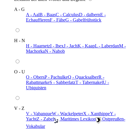
A - G
A - Aal
B - Baas
C - Calculus
D - dalbern
E -
Echauffieren
F - Fähe
G - Gabelfrühstück
H - N
H - Haarnetz
I - Ibex
J - Jach
K - Kaap
L - Laberdan
M -
Machorka
N - Nabob
O - U
O - Obers
P - Pachulke
Q - Quacksalber
R -
Rabattmarke
S - Sabberlatz
T - Tabernakel
U -
Ubiquisten
V - Z
V - Vabanque
W - Wackelpeter
X - Xanthippe
Y -
Yacht
Z - Zabel
️ Maritimes Lexikon
️ Ostpreußen-
Vokabular