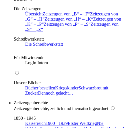
Die Zeitzeugen
Übersicht
Zeitzeugen von
B
–
F
Zeitzeugen von
G
–
H
Zeitzeugen von
H
–
K
Zeitzeugen von
K
–
P
Zeitzeugen von
P
–
S
Zeitzeugen von
S
–
Z
Schreibwerkstatt
Die Schreibwerkstatt
Für Mitwirkende
LogIn Intern
Unsere Bücher
Bücher bestellen
Kriegskinder
Schwarzbrot mit
Zucker
Dennoch gelacht…
Zeitzeugenberichte
Zeitzeugenberichte, zeitlich und thematisch geordnet
1850 - 1945
Kaiserreich
1900 - 1939
Erster Weltkrieg
NS-