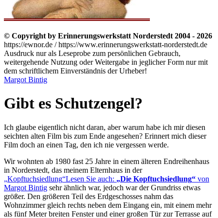
© Copyright by Erinnerungswerkstatt Norderstedt 2004 - 2026
https://ewnor.de / https://www.erinnerungswerkstatt-norderstedt.de
Ausdruck nur als Leseprobe zum persönlichen Gebrauch,
weitergehende Nutzung oder Weitergabe in jeglicher Form nur mit
dem schriftlichem Einverständnis der Urheber!
Margot Bintig
Gibt es Schutzengel?
Ich glaube eigentlich nicht daran, aber warum habe ich mir diesen
seichten alten Film bis zum Ende angesehen? Erinnert mich dieser
Film doch an einen Tag, den ich nie vergessen werde.
Wir wohnten ab 1980 fast 25 Jahre in einem älteren Endreihenhaus
in Norderstedt, das meinem Elternhaus in der
Kopftuchsiedlung
Lesen Sie auch:
Die Kopftuchsiedlung
von
Margot Bintig
sehr ähnlich war, jedoch war der Grundriss etwas
größer. Den größeren Teil des Erdgeschosses nahm das
Wohnzimmer gleich rechts neben dem Eingang ein, mit einem mehr
als fünf Meter breiten Fenster und einer großen Tür zur Terrasse auf