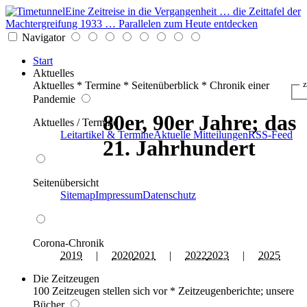
Eine Zeitreise in die Vergangenheit … die Zeittafel der
Machtergreifung 1933 … Parallelen zum Heute entdecken
Navigator
Start
Aktuelles
Aktuelles * Termine * Seitenüberblick * Chronik einer
z
Pandemie
80er, 90er Jahre; das
Aktuelles / Termine
Leitartikel & Termine
Aktuelle Mitteilungen
RSS-Feed
21. Jahrhundert
Seitenübersicht
Sitemap
Impressum
Datenschutz
Corona-Chronik
2019
|
2020
2021
|
2022
2023
|
2025
Die Zeitzeugen
100 Zeitzeugen stellen sich vor * Zeitzeugenberichte; unsere
Bücher