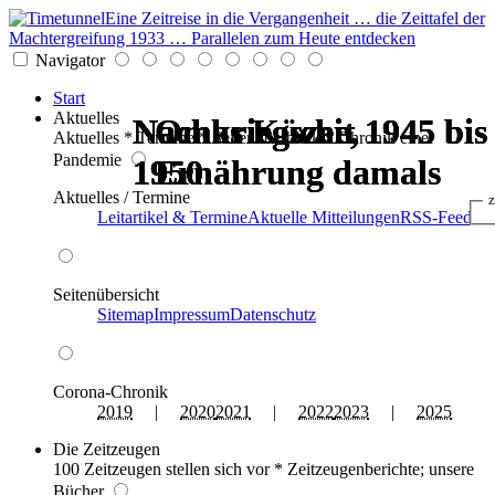
Eine Zeitreise in die Vergangenheit … die Zeittafel der
Machtergreifung 1933 … Parallelen zum Heute entdecken
Navigator
Start
Aktuelles
Nachkriegszeit 1945 bis
Nachkriegszeit 1945 bis
Nachkriegszeit 1945 bis
Nachkriegszeit 1945 bis
Omas Küche,
Omas Küche,
Aktuelles * Termine * Seitenüberblick * Chronik einer
Pandemie
1950
1950
1950
1950
Ernährung damals
Ernährung damals
Aktuelles / Termine
z
Leitartikel & Termine
Aktuelle Mitteilungen
RSS-Feed
Seitenübersicht
Sitemap
Impressum
Datenschutz
Corona-Chronik
2019
|
2020
2021
|
2022
2023
|
2025
Die Zeitzeugen
100 Zeitzeugen stellen sich vor * Zeitzeugenberichte; unsere
Bücher