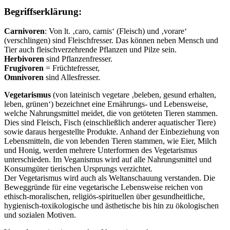
Begriffserklärung:
Carnivoren
: Von lt. ‚caro, carnis‘ (Fleisch) und ‚vorare‘
(verschlingen) sind Fleischfresser. Das können neben Mensch und
Tier auch fleischverzehrende Pflanzen und Pilze sein.
Herbivoren
sind Pflanzenfresser.
Frugivoren
= Früchtefresser,
Omnivoren
sind Allesfresser.
Vegetarismus
(von lateinisch vegetare ‚beleben, gesund erhalten,
leben, grünen‘) bezeichnet eine Ernährungs- und Lebensweise,
welche Nahrungsmittel meidet, die von getöteten Tieren stammen.
Dies sind Fleisch, Fisch (einschließlich anderer aquatischer Tiere)
sowie daraus hergestellte Produkte. Anhand der Einbeziehung von
Lebensmitteln, die von lebenden Tieren stammen, wie Eier, Milch
und Honig, werden mehrere Unterformen des Vegetarismus
unterschieden. Im Veganismus wird auf alle Nahrungsmittel und
Konsumgüter tierischen Ursprungs verzichtet.
Der Vegetarismus wird auch als Weltanschauung verstanden. Die
Beweggründe für eine vegetarische Lebensweise reichen von
ethisch-moralischen, religiös-spirituellen über gesundheitliche,
hygienisch-toxikologische und ästhetische bis hin zu ökologischen
und sozialen Motiven.