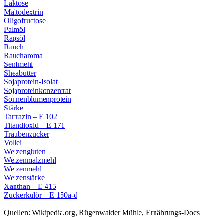
Laktose
Maltodextrin
Oligofructose
Palmöl
Rapsöl
Rauch
Raucharoma
Senfmehl
Sheabutter
Sojaprotein-Isolat
Sojaproteinkonzentrat
Sonnenblumenprotein
Stärke
Tartrazin – E 102
Titandioxid – E 171
Traubenzucker
Vollei
Weizengluten
Weizenmalzmehl
Weizenmehl
Weizenstärke
Xanthan – E 415
Zuckerkulör – E 150a-d
Quellen: Wikipedia.org, Rügenwalder Mühle, Ernährungs-Docs