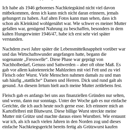
Ich habe als 1946 geborenes Nachkriegskind nicht viel davon
mitbekommen, denn ich kann mich nicht daran erinnern, jemals
gehungert zu haben. Auf alten Fotos kann man sehen, dass ich
schon als Kleinkind wohlgenährt war. Wie schwer es meiner Mutter
gefallen war, genügend Nahrung zu beschaffen, besonders in dem
kalten Hungerwinter 1946/47, habe ich erst sehr viel später
verstanden.
Nachdem zwei Jahre später die Lebensmittelknappheit vorüber war
und das Wirtschaftswunder angefangen hatte, begann die
sogenannte
Fresswelle
. Diese Phase war geprägt von
Nachholbedarf, Genuss und Sattwerden – aber oft ohne Maß. Es
gab vor allem kalorienreiche Mahlzeiten mit viel Fett und zu viel
Fleisch oder Wurst. Viele Menschen nahmen damals zu und man
sah häufig
stattliche
Damen und Herren. Dick und rund galt als
gesund. An diesem Irrtum hielt auch meine Mutter zeitlebens fest.
Fleisch gab es anfangs bei uns aus finanziellen Gründen nur selten,
und wenn, dann nur sonntags. Unter der Woche gab es nur einfache
Gerichte, die ich auch heute noch gerne esse. Ich erinnere mich an
Kartoffelbrei mit Blutwurst. Diese billige Wurst streckte meine
Mutter mit Grütze und machte daraus einen Wurstbrei. Wie erstaunt
war ich, als ich nach vielen Jahren in den Norden zog und dieses
einfache Nachkriegsgericht bereits fertig als Grützwurst kaufen