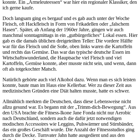
konnte. Ein
Armeleuteessen
war hier ein regionaler Klassiker, den
ich gerne kaufe.
Doch langsam ging es bergauf und es gab auch unter der Woche
Fleisch, oft Hackfleisch in Form von Frikadellen oder
falschem
Hasen
. Später, ab Anfang der 1960er Jahre, gingen wir auch
manchmal sonntagmittags in ein
gutbürgerliches
Lokal essen. Hier
gab es die damals üblichen dreigeteilten Teller: Die vordere Hälfte
war für das Fleisch und die Soße, oben links waren die Kartoffeln
und rechts das Gemüse. Das war das typische deutsche Essen im
Wirtschaftswunderland, die Hauptsache viel Fleisch und viel
Kartoffeln, Gemüse konnte, aber musste nicht sein, und wenn, dann
oft als totgekochter Matsch.
Natürlich gehörte auch viel Alkohol dazu. Wenn man es sich leisten
konnte, baute man im Haus eine Kellerbar. Wer zu dieser Zeit aus
medizinischen Gründen eine Diät halten musste, hatte es schwer.
Allmählich merkten die Deutschen, dass diese Lebensweise nicht
allzu gesund war. Es begann mit der
Trimm-dich-Bewegung
. Aus
den USA brachte die Fitness-Ikone Jane Fonda nicht nur Aerobic
nach Deutschland, sondern auch die dafür jetzt notwendigen
modischen Accessoires wie Leggins, Pulswärmer und Stirnbänder,
das ein großes Geschäft wurde. Die Anzahl der Fitnessstudios ging
durch die Decke. Turnvater Jahn hatte ausgedient und aus den