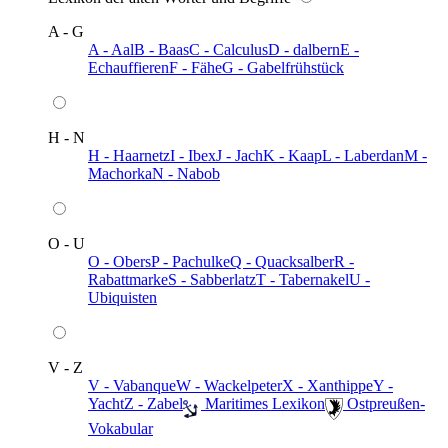
A - G
A - Aal
B - Baas
C - Calculus
D - dalbern
E -
Echauffieren
F - Fähe
G - Gabelfrühstück
H - N
H - Haarnetz
I - Ibex
J - Jach
K - Kaap
L - Laberdan
M -
Machorka
N - Nabob
O - U
O - Obers
P - Pachulke
Q - Quacksalber
R -
Rabattmarke
S - Sabberlatz
T - Tabernakel
U -
Ubiquisten
V - Z
V - Vabanque
W - Wackelpeter
X - Xanthippe
Y -
Yacht
Z - Zabel
️ Maritimes Lexikon
️ Ostpreußen-
Vokabular