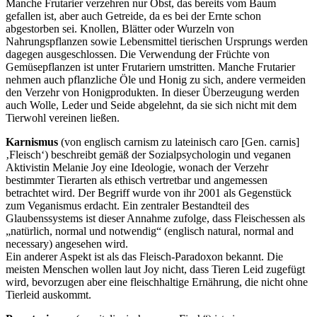
Manche Frutarier verzehren nur Obst, das bereits vom Baum
gefallen ist, aber auch Getreide, da es bei der Ernte schon
abgestorben sei. Knollen, Blätter oder Wurzeln von
Nahrungspflanzen sowie Lebensmittel tierischen Ursprungs werden
dagegen ausgeschlossen. Die Verwendung der Früchte von
Gemüsepflanzen ist unter Frutariern umstritten. Manche Frutarier
nehmen auch pflanzliche Öle und Honig zu sich, andere vermeiden
den Verzehr von Honigprodukten. In dieser Überzeugung werden
auch Wolle, Leder und Seide abgelehnt, da sie sich nicht mit dem
Tierwohl vereinen ließen.
Karnismus
(von englisch carnism zu lateinisch caro [Gen. carnis]
‚Fleisch‘) beschreibt gemäß der Sozialpsychologin und veganen
Aktivistin Melanie Joy eine Ideologie, wonach der Verzehr
bestimmter Tierarten als ethisch vertretbar und angemessen
betrachtet wird. Der Begriff wurde von ihr 2001 als Gegenstück
zum Veganismus erdacht. Ein zentraler Bestandteil des
Glaubenssystems ist dieser Annahme zufolge, dass Fleischessen als
natürlich, normal und notwendig
(englisch natural, normal and
necessary) angesehen wird.
Ein anderer Aspekt ist als das Fleisch-Paradoxon bekannt. Die
meisten Menschen wollen laut Joy nicht, dass Tieren Leid zugefügt
wird, bevorzugen aber eine fleischhaltige Ernährung, die nicht ohne
Tierleid auskommt.