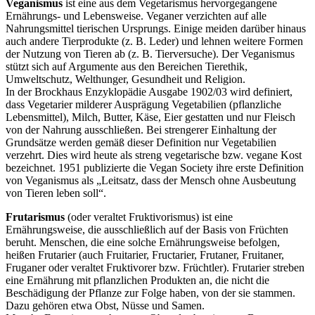
Veganismus
ist eine aus dem Vegetarismus hervorgegangene
Ernährungs- und Lebensweise. Veganer verzichten auf alle
Nahrungsmittel tierischen Ursprungs. Einige meiden darüber hinaus
auch andere Tierprodukte (z. B. Leder) und lehnen weitere Formen
der Nutzung von Tieren ab (z. B. Tierversuche). Der Veganismus
stützt sich auf Argumente aus den Bereichen Tierethik,
Umweltschutz, Welthunger, Gesundheit und Religion.
In der Brockhaus Enzyklopädie Ausgabe 1902/03 wird definiert,
dass Vegetarier milderer Ausprägung Vegetabilien (pflanzliche
Lebensmittel), Milch, Butter, Käse, Eier gestatten und nur Fleisch
von der Nahrung ausschließen. Bei strengerer Einhaltung der
Grundsätze werden gemäß dieser Definition nur Vegetabilien
verzehrt. Dies wird heute als streng vegetarische bzw. vegane Kost
bezeichnet. 1951 publizierte die Vegan Society ihre erste Definition
von Veganismus als
Leitsatz, dass der Mensch ohne Ausbeutung
von Tieren leben soll
.
Frutarismus
(oder veraltet Fruktivorismus) ist eine
Ernährungsweise, die ausschließlich auf der Basis von Früchten
beruht. Menschen, die eine solche Ernährungsweise befolgen,
heißen Frutarier (auch Fruitarier, Fructarier, Frutaner, Fruitaner,
Fruganer oder veraltet Fruktivorer bzw. Früchtler). Frutarier streben
eine Ernährung mit pflanzlichen Produkten an, die nicht die
Beschädigung der Pflanze zur Folge haben, von der sie stammen.
Dazu gehören etwa Obst, Nüsse und Samen.