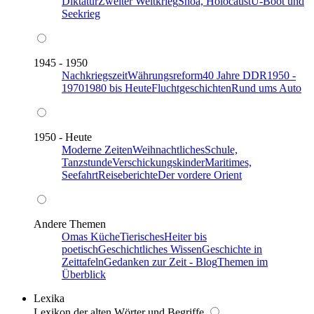
Diktatur
Zweiter Weltkrieg
Shoa, Holocaust
U-Boot und
Seekrieg
1945 - 1950
Nachkriegszeit
Währungsreform
40 Jahre DDR
1950 -
1970
1980 bis Heute
Fluchtgeschichten
Rund ums Auto
1950 - Heute
Moderne Zeiten
Weihnachtliches
Schule,
Tanzstunde
Verschickungskinder
Maritimes,
Seefahrt
Reiseberichte
Der vordere Orient
Andere Themen
Omas Küche
Tierisches
Heiter bis
poetisch
Geschichtliches Wissen
Geschichte in
Zeittafeln
Gedanken zur Zeit - Blog
Themen im
Überblick
Lexika
Lexikon der alten Wörter und Begriffe