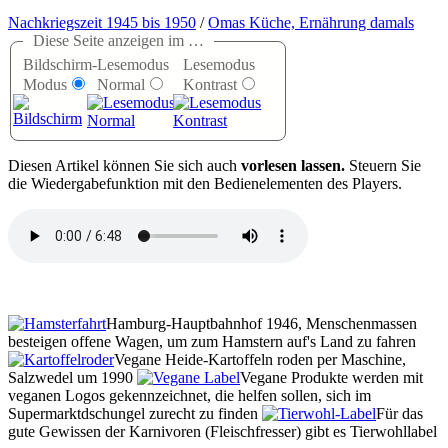
Nachkriegszeit 1945 bis 1950
/
Omas Küche, Ernährung damals
Diese Seite anzeigen im …
Bildschirm-
Lesemodus
Lesemodus
Modus
Normal
Kontrast
D
iesen Artikel können Sie sich auch
vorlesen lassen.
Steuern Sie
die Wiedergabefunktion mit den Bedienelementen des Players.
Hamburg-Hauptbahnhof 1946, Menschenmassen
besteigen offene Wagen, um zum Hamstern auf's Land zu fahren
Vegane Heide-Kartoffeln roden per Maschine,
Salzwedel um 1990
Vegane Produkte werden mit
veganen Logos gekennzeichnet, die helfen sollen, sich im
Supermarktdschungel zurecht zu finden
Für das
gute Gewissen der Karnivoren (Fleischfresser) gibt es Tierwohllabel