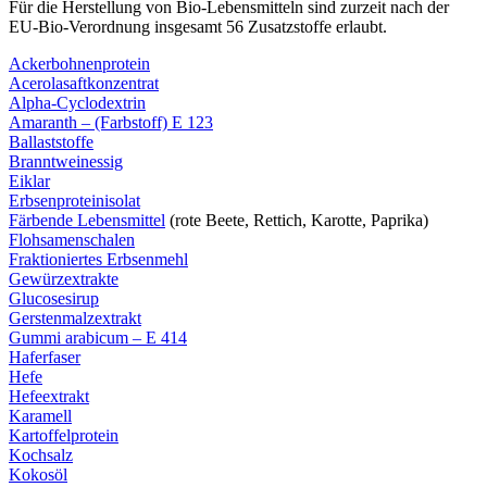
Für die Herstellung von Bio-Lebensmitteln sind zurzeit nach der
EU-Bio-Verordnung insgesamt 56 Zusatzstoffe erlaubt.
Ackerbohnenprotein
Acerolasaftkonzentrat
Alpha-Cyclodextrin
Amaranth – (Farbstoff) E 123
Ballaststoffe
Branntweinessig
Eiklar
Erbsenproteinisolat
Färbende Lebensmittel
(rote Beete, Rettich, Karotte, Paprika)
Flohsamenschalen
Fraktioniertes Erbsenmehl
Gewürzextrakte
Glucosesirup
Gerstenmalzextrakt
Gummi arabicum – E 414
Haferfaser
Hefe
Hefeextrakt
Karamell
Kartoffelprotein
Kochsalz
Kokosöl