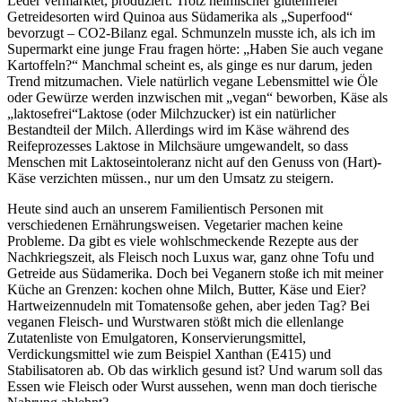
Leder vermarktet, produziert. Trotz heimischer glutenfreier
Getreidesorten wird Quinoa aus Südamerika als
Superfood
bevorzugt – CO2-Bilanz egal. Schmunzeln musste ich, als ich im
Supermarkt eine junge Frau fragen hörte:
Haben Sie auch vegane
Kartoffeln?
Manchmal scheint es, als ginge es nur darum, jeden
Trend mitzumachen. Viele natürlich vegane Lebensmittel wie Öle
oder Gewürze werden inzwischen mit
vegan
beworben,
Käse als
laktosefrei
Laktose (oder Milchzucker) ist ein natürlicher
Bestandteil der Milch. Allerdings wird im Käse während des
Reifeprozesses Laktose in Milchsäure umgewandelt, so dass
Menschen mit Laktoseintoleranz nicht auf den Genuss von (Hart)-
Käse verzichten müssen.
, nur um den Umsatz zu steigern.
Heute sind auch an unserem Familientisch Personen mit
verschiedenen Ernährungsweisen. Vegetarier machen keine
Probleme. Da gibt es viele wohlschmeckende Rezepte aus der
Nachkriegszeit, als Fleisch noch Luxus war, ganz ohne Tofu und
Getreide aus Südamerika. Doch bei Veganern stoße ich mit meiner
Küche an Grenzen: kochen ohne Milch, Butter, Käse und Eier?
Hartweizennudeln mit Tomatensoße gehen, aber jeden Tag? Bei
veganen Fleisch- und Wurstwaren stößt mich die ellenlange
Zutatenliste von Emulgatoren, Konservierungsmittel,
Verdickungsmittel wie zum Beispiel Xanthan (E415) und
Stabilisatoren ab. Ob das wirklich gesund ist? Und warum soll das
Essen wie Fleisch oder Wurst aussehen, wenn man doch tierische