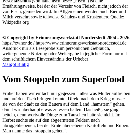
Pescetarismus
(von italienisch pesce
Fisch
) ist eine
Ernährungsweise, bei der der Verzehr von Fleisch, nicht jedoch der
von Fisch, gemieden wird. Im Allgemeinen werden auch Eier und
Milch verzehrt sowie teilweise Schalen- und Krustentiere.
Quelle:
Wikipedia.org
© Copyright by Erinnerungswerkstatt Norderstedt 2004 - 2026
https://ewnor.de / https://www.erinnerungswerkstatt-norderstedt.de
Ausdruck nur als Leseprobe zum persönlichen Gebrauch,
weitergehende Nutzung oder Weitergabe in jeglicher Form nur mit
dem schriftlichem Einverständnis der Urheber!
Margot Bintig
Vom Stoppeln zum Superfood
Früher haben wir einfach nur gegessen – alles was Mutter auftreiben
und auf den Tisch bringen konnte. Direkt nach dem Krieg musste
sie von der Stadt zu den Bauern auf dem Land
hamstern
gehen,
damit wir überhaupt etwas zu essen hatten. Das heißt, sie ging
betteln, denn wertvolle Dinge zum Tauschen hatte sie nicht. Im
Herbst suchte sie auf den abgeernteten Feldern nach
übriggebliebenen, bei der Ernte übersehenen Kartoffeln und Rüben.
Man nannte das
stoppeln gehen
.