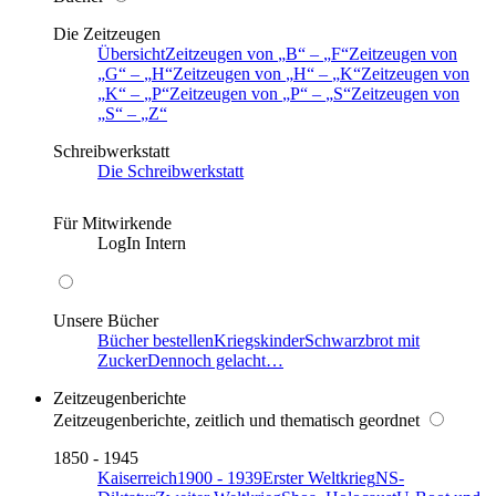
Die Zeitzeugen
Übersicht
Zeitzeugen von
B
–
F
Zeitzeugen von
G
–
H
Zeitzeugen von
H
–
K
Zeitzeugen von
K
–
P
Zeitzeugen von
P
–
S
Zeitzeugen von
S
–
Z
Schreibwerkstatt
Die Schreibwerkstatt
Für Mitwirkende
LogIn Intern
Unsere Bücher
Bücher bestellen
Kriegskinder
Schwarzbrot mit
Zucker
Dennoch gelacht…
Zeitzeugenberichte
Zeitzeugenberichte, zeitlich und thematisch geordnet
1850 - 1945
Kaiserreich
1900 - 1939
Erster Weltkrieg
NS-