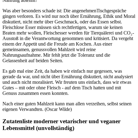
Nahrung ablehnt?
Was aber besonders schade ist: Die angenehmenTischgespräche
gingen verloren. Es wird nur noch über Ernährung, Ethik und Moral
diskutiert, nicht mehr über Geschmack, oder das Essen selbst.
Fleischlose Esser müssen sich rechtfertigen, warum sie keinen
Braten mehr wollen, Fleischesser werden für Tierquälerei und CO₂-
Ausstoß in die Verantwortung genommen und kritisiert. Da vergeht
einem der Appetit und die Freude am Kochen. Aus einer
gemeinsamen, genussvollen Mahlzeit wird reine
Nahrungsaufnahme. Mir fehlt jetzt die Toleranz und die
Gelassenheit auf beiden Seiten.
Es gab mal eine Zeit, da haben wir einfach nur gegessen, was
gerade da war, und nicht über Ernährung diskutiert, nicht analysiert
und auch nicht moralisiert. Wir freuten uns einfach, dass wir etwas
Gutes – mit oder ohne Fleisch - auf dem Tisch hatten und mit
Genuss zusammen essen konnten.
Nach einer guten Mahlzeit kann man allen verzeihen, selbst seinen
eigenen Verwandten.
(Oscar Wilde)
Zutatenliste moderner vetarischer und veganer
Lebensmittel (unvollständig)