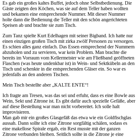
Es gab ein großes kaltes Buffet, jedoch ohne Selbstbedienung. Die
Gäste zeigten den Köchen, was sie auf dem Teller haben wollten
und bekamen eine entsprechende Nummer. Mit dieser Nummer
holte dann die Bedienung die Teller mit den schön angerichteten
Speisen ab und brachte sie zum Tisch.
Zum Tanz spielte Kurt Edelhagen mit seiner Bigband. Ich hatte nur
einen einzigen großen Tisch mit zirka zwölf Personen zu versorgen.
Es schien alles ganz einfach. Das Essen entsprechend der Nummern
abzuholen und zu servieren, war kein Problem. Man brachte die
bereits im Vorraum vom Kellermeister wie am Fließband geöffneten
Flaschen (was heute undenkbar ist) in Wein- und Sektkübeln an den
Tisch und schenkte in die entsprechenden Gläser ein. So war es
jedenfalls an den anderen Tischen.
Mein Tisch bestellte aber
KALTE ENTE
!
Ich fragte am Tresen, was das sei und erfuhr, dass es eine Bowle aus
Wein, Sekt und Zitrone ist. Es gibt dafür auch spezielle Gefäße, aber
auf diese Bestellung war man nicht vorbereitet. Ich solle halt
improvisieren.
Man gab mir ein großes Glasgefäß das etwa wie ein Goldfischglas
aussah. Dann sollte ich eine Zitrone sorgfältig schälen, sodass es
eine makellose Spirale ergab, ein Rest musste mit der ganzen
Zitrone verbunden bleiben. Seitlich sollte in die Zitrone je eine