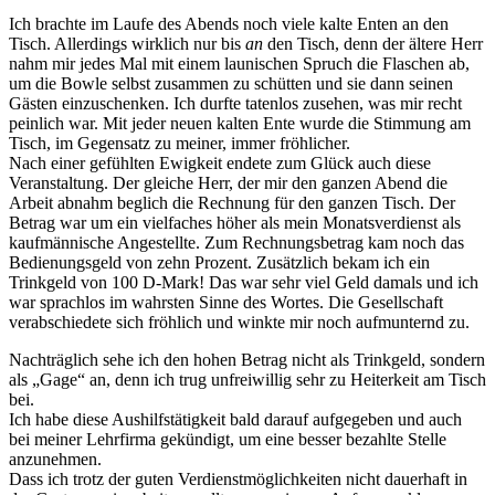
Ich brachte im Laufe des Abends noch viele kalte Enten an den
Tisch. Allerdings wirklich nur bis
an
den Tisch, denn der ältere Herr
nahm mir jedes Mal mit einem launischen Spruch die Flaschen ab,
um die Bowle selbst zusammen zu schütten und sie dann seinen
Gästen einzuschenken. Ich durfte tatenlos zusehen, was mir recht
peinlich war. Mit jeder neuen kalten Ente wurde die Stimmung am
Tisch, im Gegensatz zu meiner, immer fröhlicher.
Nach einer gefühlten Ewigkeit endete zum Glück auch diese
Veranstaltung. Der gleiche Herr, der mir den ganzen Abend die
Arbeit abnahm beglich die Rechnung für den ganzen Tisch. Der
Betrag war um ein vielfaches höher als mein Monatsverdienst als
kaufmännische Angestellte. Zum Rechnungsbetrag kam noch das
Bedienungsgeld von zehn Prozent. Zusätzlich bekam ich ein
Trinkgeld von 100 D-Mark! Das war sehr viel Geld damals und ich
war sprachlos im wahrsten Sinne des Wortes. Die Gesellschaft
verabschiedete sich fröhlich und winkte mir noch aufmunternd zu.
Nachträglich sehe ich den hohen Betrag nicht als Trinkgeld, sondern
als
Gage
an, denn ich trug unfreiwillig sehr zu Heiterkeit am Tisch
bei.
Ich habe diese Aushilfstätigkeit bald darauf aufgegeben und auch
bei meiner Lehrfirma gekündigt, um eine besser bezahlte Stelle
anzunehmen.
Dass ich trotz der guten Verdienstmöglichkeiten nicht dauerhaft in