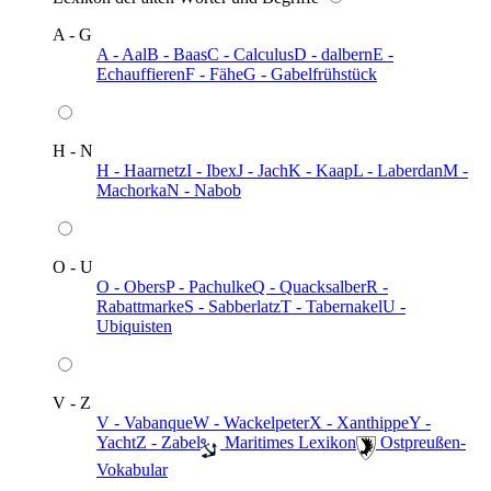
A - G
A - Aal
B - Baas
C - Calculus
D - dalbern
E -
Echauffieren
F - Fähe
G - Gabelfrühstück
H - N
H - Haarnetz
I - Ibex
J - Jach
K - Kaap
L - Laberdan
M -
Machorka
N - Nabob
O - U
O - Obers
P - Pachulke
Q - Quacksalber
R -
Rabattmarke
S - Sabberlatz
T - Tabernakel
U -
Ubiquisten
V - Z
V - Vabanque
W - Wackelpeter
X - Xanthippe
Y -
Yacht
Z - Zabel
️ Maritimes Lexikon
️ Ostpreußen-
Vokabular