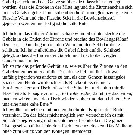
Gabel gesteckt und das Ganze so über die Glasschüssel gelegt
werden, dass die Zitrone in der Mitte lag und die Zitronenschale sich
in das Gefäßringelte. Dann solle über die Zitrone gleichzeitig je eine
Flasche Wein und eine Flasche Sekt in die Bowlenschüssel
gegossen werden und fertig ist die kalte Ente.
Ich bekam das mit der Zitronenschale wunderbar hin, steckte die
Gabeln in die Enden der Zitrone und brachte das Bowlengefäßauf
den Tisch. Dann begann ich den Wein und den Sekt darüber zu
schütten. Ich hatte allerdings die Gabel falsch auf die Schüssel
gelegt, sodass die Enden der Gabeln nicht nach oben zeigten,
sondern nach unten.
Ich starrte das perlende Gebräu an, wie es über die Zitrone an den
Gabelenden herunter auf die Tischdecke lief und lief. Ich war
unfähig irgendetwas anderes zu tun, als dem Ganzen fassungslos
zuzusehen. Heute würde ich es als Blackout bezeichnen.
Ein älterer Herr am Tisch erfasste die Situation und nahm mir die
Flaschen ab. Er sagte zu mir:
So
Frolleinsche
, damit Sie das lernen,
machen wir erst mal den Tisch wieder sauber und dann bringen Sie
uns eine neue kalte Ente.
Ich wollte am liebsten mit meinem hochroten Kopf in den Boden
versinken. Da das leider nicht möglich war, versuchte ich es mit
Schadensbegrenzung und brachte neue Tischdecken. Die ganze
Tischgesellschaft half mir, den Tisch neu einzudecken. Das Malheur
blieb zum Glück von den Kollegen unentdeckt.