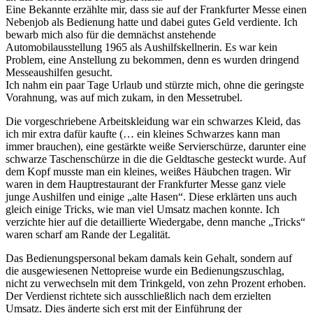
Eine Bekannte erzählte mir, dass sie auf der Frankfurter Messe einen
Nebenjob als Bedienung hatte und dabei gutes Geld verdiente. Ich
bewarb mich also für die demnächst anstehende
Automobilausstellung 1965 als Aushilfskellnerin. Es war kein
Problem, eine Anstellung zu bekommen, denn es wurden dringend
Messeaushilfen gesucht.
Ich nahm ein paar Tage Urlaub und stürzte mich, ohne die geringste
Vorahnung, was auf mich zukam, in den Messetrubel.
Die vorgeschriebene Arbeitskleidung war ein schwarzes Kleid, das
ich mir extra dafür kaufte (… ein kleines Schwarzes kann man
immer brauchen), eine gestärkte weiße Servierschürze, darunter eine
schwarze Taschenschürze in die die Geldtasche gesteckt wurde. Auf
dem Kopf musste man ein kleines, weißes Häubchen tragen. Wir
waren in dem Hauptrestaurant der Frankfurter Messe ganz viele
junge Aushilfen und einige
alte Hasen
. Diese erklärten uns auch
gleich einige Tricks, wie man viel Umsatz machen konnte. Ich
verzichte hier auf die detaillierte Wiedergabe, denn manche
Tricks
waren scharf am Rande der Legalität.
Das Bedienungspersonal bekam damals kein Gehalt, sondern auf
die ausgewiesenen Nettopreise wurde ein Bedienungszuschlag,
nicht zu verwechseln mit dem Trinkgeld, von zehn Prozent erhoben.
Der Verdienst richtete sich ausschließlich nach dem erzielten
Umsatz. Dies änderte sich erst mit der Einführung der