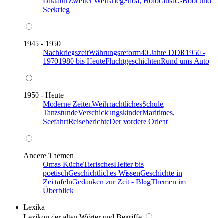
Diktatur
Zweiter Weltkrieg
Shoa, Holocaust
U-Boot und
Seekrieg
1945 - 1950
Nachkriegszeit
Währungsreform
40 Jahre DDR
1950 -
1970
1980 bis Heute
Fluchtgeschichten
Rund ums Auto
1950 - Heute
Moderne Zeiten
Weihnachtliches
Schule,
Tanzstunde
Verschickungskinder
Maritimes,
Seefahrt
Reiseberichte
Der vordere Orient
Andere Themen
Omas Küche
Tierisches
Heiter bis
poetisch
Geschichtliches Wissen
Geschichte in
Zeittafeln
Gedanken zur Zeit - Blog
Themen im
Überblick
Lexika
Lexikon der alten Wörter und Begriffe