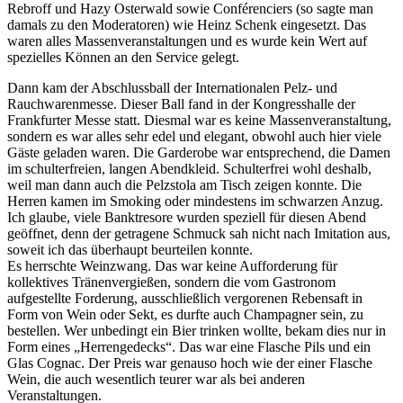
Rebroff und Hazy Osterwald sowie Conférenciers (so sagte man
damals zu den Moderatoren) wie Heinz Schenk eingesetzt. Das
waren alles Massenveranstaltungen und es wurde kein Wert auf
spezielles Können an den Service gelegt.
Dann kam der Abschlussball der Internationalen Pelz- und
Rauchwarenmesse. Dieser Ball fand in der Kongresshalle der
Frankfurter Messe statt. Diesmal war es keine Massenveranstaltung,
sondern es war alles sehr edel und elegant, obwohl auch hier viele
Gäste geladen waren. Die Garderobe war entsprechend, die Damen
im schulterfreien, langen Abendkleid. Schulterfrei wohl deshalb,
weil man dann auch die Pelzstola am Tisch zeigen konnte. Die
Herren kamen im Smoking oder mindestens im schwarzen Anzug.
Ich glaube, viele Banktresore wurden speziell für diesen Abend
geöffnet, denn der getragene Schmuck sah nicht nach Imitation aus,
soweit ich das überhaupt beurteilen konnte.
Es herrschte Weinzwang. Das war keine Aufforderung für
kollektives Tränenvergießen, sondern die vom Gastronom
aufgestellte Forderung, ausschließlich vergorenen Rebensaft in
Form von Wein oder Sekt, es durfte auch Champagner sein, zu
bestellen. Wer unbedingt ein Bier trinken wollte, bekam dies nur in
Form eines
Herrengedecks
. Das war eine Flasche Pils und ein
Glas Cognac. Der Preis war genauso hoch wie der einer Flasche
Wein, die auch wesentlich teurer war als bei anderen
Veranstaltungen.