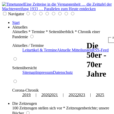
Eine Zeitreise in die Vergangenheit … die Zeittafel der
Machtergreifung 1933 … Parallelen zum Heute entdecken
Navigator
Start
Aktuelles
Aktuelles * Termine * Seitenüberblick * Chronik einer
Pandemie
z
Die
Aktuelles / Termine
Leitartikel & Termine
Aktuelle Mitteilungen
RSS-Feed
50er -
70er
Seitenübersicht
Jahre
Sitemap
Impressum
Datenschutz
Corona-Chronik
2019
|
2020
2021
|
2022
2023
|
2025
Die Zeitzeugen
100 Zeitzeugen stellen sich vor * Zeitzeugenberichte; unsere
Bücher