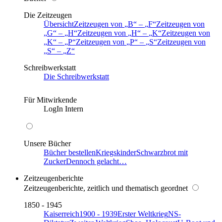
Die Zeitzeugen
Übersicht
Zeitzeugen von
B
–
F
Zeitzeugen von
G
–
H
Zeitzeugen von
H
–
K
Zeitzeugen von
K
–
P
Zeitzeugen von
P
–
S
Zeitzeugen von
S
–
Z
Schreibwerkstatt
Die Schreibwerkstatt
Für Mitwirkende
LogIn Intern
Unsere Bücher
Bücher bestellen
Kriegskinder
Schwarzbrot mit
Zucker
Dennoch gelacht…
Zeitzeugenberichte
Zeitzeugenberichte, zeitlich und thematisch geordnet
1850 - 1945
Kaiserreich
1900 - 1939
Erster Weltkrieg
NS-