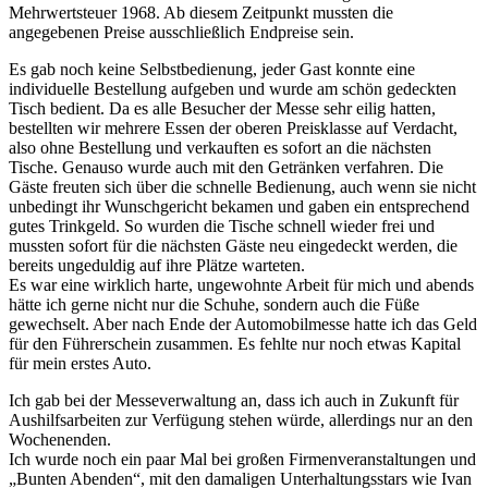
Mehrwertsteuer 1968. Ab diesem Zeitpunkt mussten die
angegebenen Preise ausschließlich Endpreise sein.
Es gab noch keine Selbstbedienung, jeder Gast konnte eine
individuelle Bestellung aufgeben und wurde am schön gedeckten
Tisch bedient. Da es alle Besucher der Messe sehr eilig hatten,
bestellten wir mehrere Essen der oberen Preisklasse auf Verdacht,
also ohne Bestellung und verkauften es sofort an die nächsten
Tische. Genauso wurde auch mit den Getränken verfahren. Die
Gäste freuten sich über die schnelle Bedienung, auch wenn sie nicht
unbedingt ihr Wunschgericht bekamen und gaben ein entsprechend
gutes Trinkgeld. So wurden die Tische schnell wieder frei und
mussten sofort für die nächsten Gäste neu eingedeckt werden, die
bereits ungeduldig auf ihre Plätze warteten.
Es war eine wirklich harte, ungewohnte Arbeit für mich und abends
hätte ich gerne nicht nur die Schuhe, sondern auch die Füße
gewechselt. Aber nach Ende der Automobilmesse hatte ich das Geld
für den Führerschein zusammen. Es fehlte nur noch etwas Kapital
für mein erstes Auto.
Ich gab bei der Messeverwaltung an, dass ich auch in Zukunft für
Aushilfsarbeiten zur Verfügung stehen würde, allerdings nur an den
Wochenenden.
Ich wurde noch ein paar Mal bei großen Firmenveranstaltungen und
Bunten Abenden
, mit den damaligen Unterhaltungsstars wie Ivan