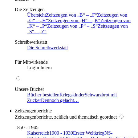
Die Zeitzeugen
Übersicht
Zeitzeugen von
B
–
F
Zeitzeugen von
G
–
H
Zeitzeugen von
H
–
K
Zeitzeugen von
K
–
P
Zeitzeugen von
P
–
S
Zeitzeugen von
S
–
Z
Schreibwerkstatt
Die Schreibwerkstatt
Für Mitwirkende
LogIn Intern
Unsere Bücher
Bücher bestellen
Kriegskinder
Schwarzbrot mit
Zucker
Dennoch gelacht…
Zeitzeugenberichte
Zeitzeugenberichte, zeitlich und thematisch geordnet
1850 - 1945
Kaiserreich
1900 - 1939
Erster Weltkrieg
NS-