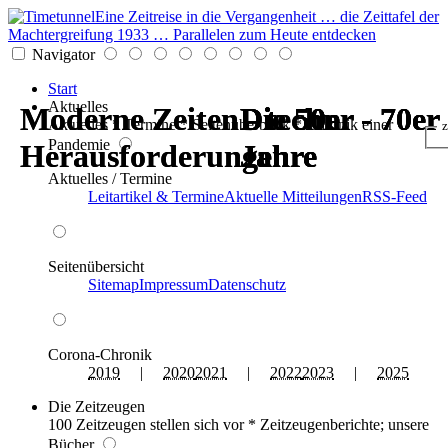
Eine Zeitreise in die Vergangenheit … die Zeittafel der
Machtergreifung 1933 … Parallelen zum Heute entdecken
Navigator
Start
Aktuelles
Moderne Zeiten - techn.
Moderne Zeiten - techn.
Die 50er - 70er
Die 50er - 70er
Die 50er - 70er
Die 50er - 70er
Aktuelles * Termine * Seitenüberblick * Chronik einer
z
Pandemie
Herausforderungen
Herausforderungen
Jahre
Jahre
Jahre
Jahre
Aktuelles / Termine
Leitartikel & Termine
Aktuelle Mitteilungen
RSS-Feed
Seitenübersicht
Sitemap
Impressum
Datenschutz
Corona-Chronik
2019
|
2020
2021
|
2022
2023
|
2025
Die Zeitzeugen
100 Zeitzeugen stellen sich vor * Zeitzeugenberichte; unsere
Bücher