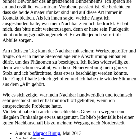
blinder Bewohner des angrenzenden Blindenheims. Ich sprach sie
an und erzählte, was mir am Vorabend passiert ist. Sie berichteten,
dass sie beide Amateurfunker sind und auf diese Art immer in
Kontakt bleiben. Als ich ihnen sagte, welche Angst ich
ausgestanden hatte, war mein Nachbar ziemlich bedrückt. Er bat
mich, das bitte nicht weiterzusagen, denn er hatte sein Funkgerät
nicht ordnungsgemäßangemeldet. Er wollte jedoch sofort für
Abhilfe sorgen.
Am nächsten Tag kam der Nachbar mit seinem Werkzeugkoffer und
fragte, ob er in meine Stereoanlage eine Abschirmung einbauen
dürfe, um das Phänomen zu beseitigen. Ich ließes widerwillig zu,
denn wie schon erwähnt, war diese Neuerwerbung mein ganzer
Stolz und ich befürchtete, dass etwas beschädigt werden könnte.
Der Eingriff hatte jedoch geholfen und ich habe nie wieder Stimmen
aus dem
All
gehört.
Wie es sich zeigte, war mein Nachbar handwerklich und technisch
sehr geschickt und er hat mir noch oft geholfen, wenn ich
entsprechende Probleme hatte.
Vielleicht habe ich auch sein schlechtes Gewissen wegen seiner
illegalen Funkanlage etwas ausgenutzt. Es blieb jedenfalls bei einer
guten Nachbarschaft bis zu meinem Wegzug nach Norderstedt.
Autorin:
Margot Bintig
, Mai 2013
Artikel drucken