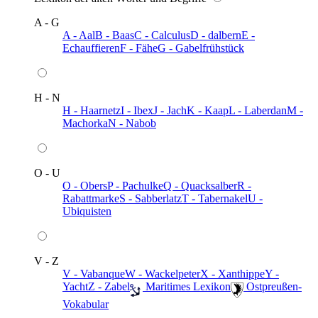
A - G
A - Aal
B - Baas
C - Calculus
D - dalbern
E -
Echauffieren
F - Fähe
G - Gabelfrühstück
H - N
H - Haarnetz
I - Ibex
J - Jach
K - Kaap
L - Laberdan
M -
Machorka
N - Nabob
O - U
O - Obers
P - Pachulke
Q - Quacksalber
R -
Rabattmarke
S - Sabberlatz
T - Tabernakel
U -
Ubiquisten
V - Z
V - Vabanque
W - Wackelpeter
X - Xanthippe
Y -
Yacht
Z - Zabel
️ Maritimes Lexikon
️ Ostpreußen-
Vokabular