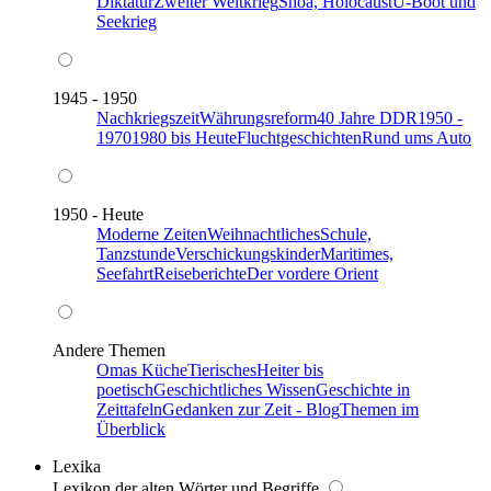
Diktatur
Zweiter Weltkrieg
Shoa, Holocaust
U-Boot und
Seekrieg
1945 - 1950
Nachkriegszeit
Währungsreform
40 Jahre DDR
1950 -
1970
1980 bis Heute
Fluchtgeschichten
Rund ums Auto
1950 - Heute
Moderne Zeiten
Weihnachtliches
Schule,
Tanzstunde
Verschickungskinder
Maritimes,
Seefahrt
Reiseberichte
Der vordere Orient
Andere Themen
Omas Küche
Tierisches
Heiter bis
poetisch
Geschichtliches Wissen
Geschichte in
Zeittafeln
Gedanken zur Zeit - Blog
Themen im
Überblick
Lexika
Lexikon der alten Wörter und Begriffe