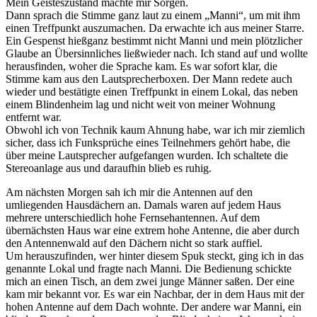
Mein Geisteszustand machte mir Sorgen.
Dann sprach die Stimme ganz laut zu einem
Manni
, um mit ihm
einen Treffpunkt auszumachen. Da erwachte ich aus meiner Starre.
Ein Gespenst hießganz bestimmt nicht Manni und mein plötzlicher
Glaube an Übersinnliches ließwieder nach. Ich stand auf und wollte
herausfinden, woher die Sprache kam. Es war sofort klar, die
Stimme kam aus den Lautsprecherboxen. Der Mann redete auch
wieder und bestätigte einen Treffpunkt in einem Lokal, das neben
einem Blindenheim lag und nicht weit von meiner Wohnung
entfernt war.
Obwohl ich von Technik kaum Ahnung habe, war ich mir ziemlich
sicher, dass ich Funksprüche eines Teilnehmers gehört habe, die
über meine Lautsprecher aufgefangen wurden. Ich schaltete die
Stereoanlage aus und daraufhin blieb es ruhig.
Am nächsten Morgen sah ich mir die Antennen auf den
umliegenden Hausdächern an. Damals waren auf jedem Haus
mehrere unterschiedlich hohe Fernsehantennen. Auf dem
übernächsten Haus war eine extrem hohe Antenne, die aber durch
den Antennenwald auf den Dächern nicht so stark auffiel.
Um herauszufinden, wer hinter diesem Spuk steckt, ging ich in das
genannte Lokal und fragte nach Manni. Die Bedienung schickte
mich an einen Tisch, an dem zwei junge Männer saßen. Der eine
kam mir bekannt vor. Es war ein Nachbar, der in dem Haus mit der
hohen Antenne auf dem Dach wohnte. Der andere war Manni, ein