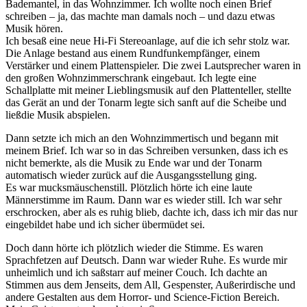
Bademantel, in das Wohnzimmer. Ich wollte noch einen Brief
schreiben – ja, das machte man damals noch – und dazu etwas
Musik hören.
Ich besaß eine neue Hi-Fi Stereoanlage, auf die ich sehr stolz war.
Die Anlage bestand aus einem Rundfunkempfänger, einem
Verstärker und einem Plattenspieler. Die zwei Lautsprecher waren in
den großen Wohnzimmerschrank eingebaut. Ich legte eine
Schallplatte mit meiner Lieblingsmusik auf den Plattenteller, stellte
das Gerät an und der Tonarm legte sich sanft auf die Scheibe und
ließdie Musik abspielen.
Dann setzte ich mich an den Wohnzimmertisch und begann mit
meinem Brief. Ich war so in das Schreiben versunken, dass ich es
nicht bemerkte, als die Musik zu Ende war und der Tonarm
automatisch wieder zurück auf die Ausgangsstellung ging.
Es war mucksmäuschenstill. Plötzlich hörte ich eine laute
Männerstimme im Raum. Dann war es wieder still. Ich war sehr
erschrocken, aber als es ruhig blieb, dachte ich, dass ich mir das nur
eingebildet habe und ich sicher übermüdet sei.
Doch dann hörte ich plötzlich wieder die Stimme. Es waren
Sprachfetzen auf Deutsch. Dann war wieder Ruhe. Es wurde mir
unheimlich und ich saßstarr auf meiner Couch. Ich dachte an
Stimmen aus dem Jenseits, dem All, Gespenster, Außerirdische und
andere Gestalten aus dem Horror- und Science-Fiction Bereich.