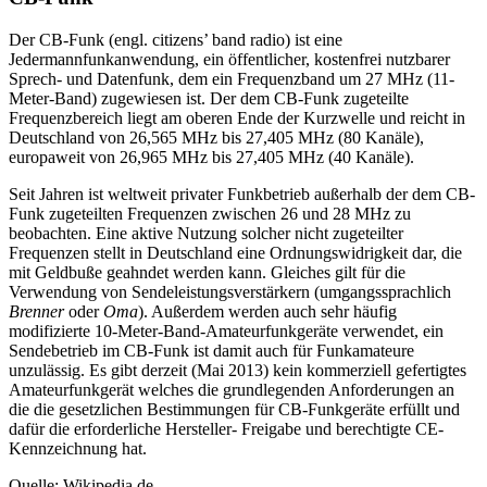
Der CB-Funk (engl. citizens’ band radio) ist eine
Jedermannfunkanwendung, ein öffentlicher, kostenfrei nutzbarer
Sprech- und Datenfunk, dem ein Frequenzband um 27 MHz (11-
Meter-Band) zugewiesen ist. Der dem CB-Funk zugeteilte
Frequenzbereich liegt am oberen Ende der Kurzwelle und reicht in
Deutschland von 26,565 MHz bis 27,405 MHz (80 Kanäle),
europaweit von 26,965 MHz bis 27,405 MHz (40 Kanäle).
Seit Jahren ist weltweit privater Funkbetrieb außerhalb der dem CB-
Funk zugeteilten Frequenzen zwischen 26 und 28 MHz zu
beobachten. Eine aktive Nutzung solcher nicht zugeteilter
Frequenzen stellt in Deutschland eine Ordnungswidrigkeit dar, die
mit Geldbuße geahndet werden kann. Gleiches gilt für die
Verwendung von Sendeleistungsverstärkern (umgangssprachlich
Brenner
oder
Oma
). Außerdem werden auch sehr häufig
modifizierte 10-Meter-Band-Amateurfunkgeräte verwendet, ein
Sendebetrieb im CB-Funk ist damit auch für Funkamateure
unzulässig. Es gibt derzeit (Mai 2013) kein kommerziell gefertigtes
Amateurfunkgerät welches die grundlegenden Anforderungen an
die die gesetzlichen Bestimmungen für CB-Funkgeräte erfüllt und
dafür die erforderliche Hersteller- Freigabe und berechtigte CE-
Kennzeichnung hat.
Quelle: Wikipedia.de