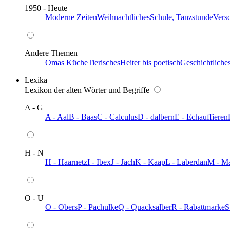
1950 - Heute
Moderne Zeiten
Weihnachtliches
Schule, Tanzstunde
Vers
Andere Themen
Omas Küche
Tierisches
Heiter bis poetisch
Geschichtliche
Lexika
Lexikon der alten Wörter und Begriffe
A - G
A - Aal
B - Baas
C - Calculus
D - dalbern
E - Echauffieren
H - N
H - Haarnetz
I - Ibex
J - Jach
K - Kaap
L - Laberdan
M - M
O - U
O - Obers
P - Pachulke
Q - Quacksalber
R - Rabattmarke
S