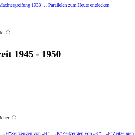
er Machtergreifung 1933 … Parallelen zum Heute entdecken
ie
eit 1945 - 1950
ücher
–
H
Zeitzeugen von
H
–
K
Zeitzeugen von
K
–
P
Zeitzeugen