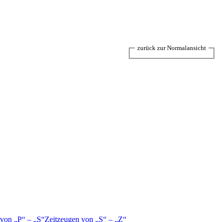
zurück zur Normalansicht
 von
P
–
S
Zeitzeugen von
S
–
Z