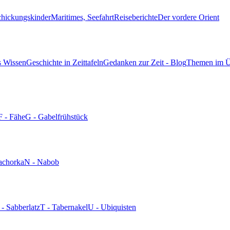
chickungskinder
Maritimes, Seefahrt
Reiseberichte
Der vordere Orient
s Wissen
Geschichte in Zeittafeln
Gedanken zur Zeit - Blog
Themen im Ü
F - Fähe
G - Gabelfrühstück
achorka
N - Nabob
 - Sabberlatz
T - Tabernakel
U - Ubiquisten