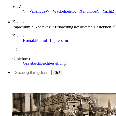
V - Z
V - Vabanque
W - Wackelpeter
X - Xanthippe
Y - Yacht
Z 
Kontakt
Impressum * Kontakt zur Erinnerungswerkstatt * Gästebuch
Kontakt
Kontaktformular
Impressum
Gästebuch
Gästebuch
Buchbestellung