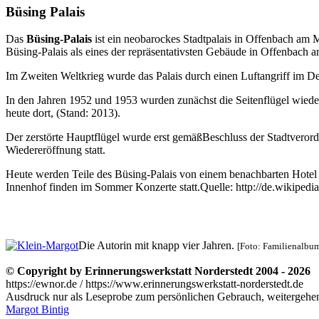
Büsing Palais
Das
Büsing-Palais
ist ein neobarockes Stadtpalais in Offenbach am M
Büsing-Palais als eines der repräsentativsten Gebäude in Offenbach 
Im Zweiten Weltkrieg wurde das Palais durch einen Luftangriff im D
In den Jahren 1952 und 1953 wurden zunächst die Seitenflügel wieder
heute dort, (Stand: 2013).
Der zerstörte Hauptflügel wurde erst gemäßBeschluss der Stadtvero
Wiedereröffnung statt.
Heute werden Teile des Büsing-Palais von einem benachbarten Hotel a
Innenhof finden im Sommer Konzerte statt.
Quelle: http://de.wikipe
Die Autorin mit knapp vier Jahren.
[Foto: Familienalbum
© Copyright by Erinnerungswerkstatt Norderstedt 2004 - 2026
https://ewnor.de / https://www.erinnerungswerkstatt-norderstedt.de
Ausdruck nur als Leseprobe zum persönlichen Gebrauch, weitergehend
Margot Bintig