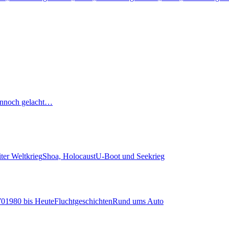
nnoch gelacht…
ter Weltkrieg
Shoa, Holocaust
U-Boot und Seekrieg
70
1980 bis Heute
Fluchtgeschichten
Rund ums Auto