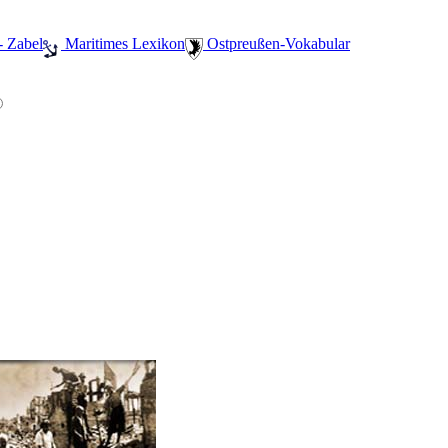
- Zabel
️ Maritimes Lexikon
️ Ostpreußen-Vokabular