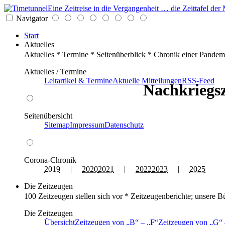
Eine Zeitreise in die Vergangenheit … die Zeittafel d
Navigator
Start
Aktuelles
Aktuelles * Termine * Seitenüberblick * Chronik einer Pandem
Aktuelles / Termine
Leitartikel & Termine
Aktuelle Mitteilungen
RSS-Feed
Nachkriegsz
Seitenübersicht
Sitemap
Impressum
Datenschutz
Corona-Chronik
2019
|
2020
2021
|
2022
2023
|
2025
Die Zeitzeugen
100 Zeitzeugen stellen sich vor * Zeitzeugenberichte; unsere B
Die Zeitzeugen
Übersicht
Zeitzeugen von
B
–
F
Zeitzeugen von
G