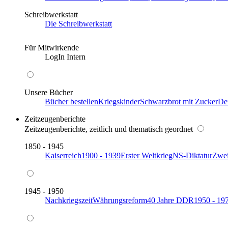
Schreibwerkstatt
Die Schreibwerkstatt
Für Mitwirkende
LogIn Intern
Unsere Bücher
Bücher bestellen
Kriegskinder
Schwarzbrot mit Zucker
De
Zeitzeugenberichte
Zeitzeugenberichte, zeitlich und thematisch geordnet
1850 - 1945
Kaiserreich
1900 - 1939
Erster Weltkrieg
NS-Diktatur
Zwei
1945 - 1950
Nachkriegszeit
Währungsreform
40 Jahre DDR
1950 - 19