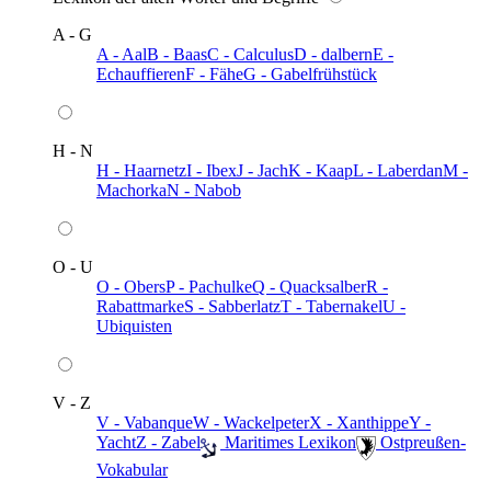
A - G
A - Aal
B - Baas
C - Calculus
D - dalbern
E -
Echauffieren
F - Fähe
G - Gabelfrühstück
H - N
H - Haarnetz
I - Ibex
J - Jach
K - Kaap
L - Laberdan
M -
Machorka
N - Nabob
O - U
O - Obers
P - Pachulke
Q - Quacksalber
R -
Rabattmarke
S - Sabberlatz
T - Tabernakel
U -
Ubiquisten
V - Z
V - Vabanque
W - Wackelpeter
X - Xanthippe
Y -
Yacht
Z - Zabel
️ Maritimes Lexikon
️ Ostpreußen-
Vokabular