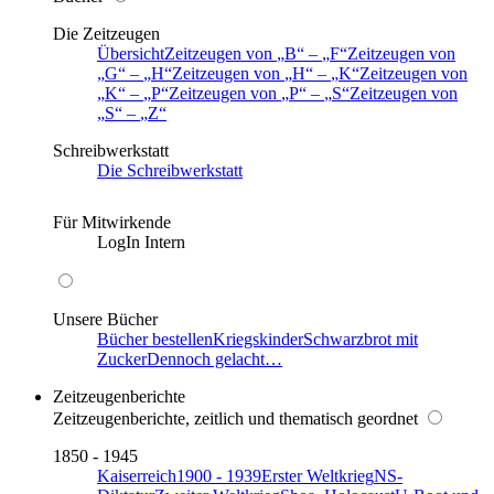
Die Zeitzeugen
Übersicht
Zeitzeugen von
B
–
F
Zeitzeugen von
G
–
H
Zeitzeugen von
H
–
K
Zeitzeugen von
K
–
P
Zeitzeugen von
P
–
S
Zeitzeugen von
S
–
Z
Schreibwerkstatt
Die Schreibwerkstatt
Für Mitwirkende
LogIn Intern
Unsere Bücher
Bücher bestellen
Kriegskinder
Schwarzbrot mit
Zucker
Dennoch gelacht…
Zeitzeugenberichte
Zeitzeugenberichte, zeitlich und thematisch geordnet
1850 - 1945
Kaiserreich
1900 - 1939
Erster Weltkrieg
NS-