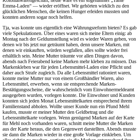
Kolonialwarengeschäft, heute wäre es ein sogenannter
Tante
Emma-Laden
— wieder eröffnet. Wir gehörten wirklich zu den
glücklichen Menschen, die keinen Hunger erleiden mussten und
konnten anderen sogar noch helfen.
Tja, was konnte uns eigentlich eine Währungsreform bieten? Es gab
viele Spekulationen. Über eines waren sich meine Eltern einig: ab
Montag nach der Geldumstellung wird es wieder Waren geben, von
denen wir bis jetzt nur geträumt haben, denn unsere Marken, mit
denen wir einkauften, würden wegfallen, alles sollte wieder frei
erhältlich sein. Meine Mutter träumte vor allen Dingen davon,
abends nach Feierabend keine Marken mehr kleben zu müssen. Das
Markenkleben war für jeden Lebensmittel-Laden eine Pflicht und
daher auch Strafe zugleich. Da alle Lebensmittel rationiert waren,
konnte meine Mutter nur von einem Großhändler Waren, also
Lebensmittel, erwerben, wenn sie entsprechende Marken-
Bestätigungsscheine, die wahrscheinlich vom Einwohnermeldeamt
ausgegeben wurden, vorlegen konnte. Die Einwohner und Kunden
konnten sich jeden Monat Lebensmittelkarten entsprechend ihrem
Familienstand abholen. Wollte unser Kunde nun ein Pfund Mehl
kaufen, musste er meiner Mutter den Geldbetrag und die
Lebensmittelkarte vorlegen. Wenn genügend Marken auf der Karte
für Mehl noch vorhanden waren, schnitt meine Mutter die Marken
aus der Karte heraus, die den Gegenwert darstellten. Abends musste
sie dann die Marken wieder in eine große Vorlage einkleben. Um