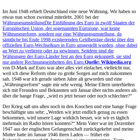
Im Juni 1948 erhielt Deutschland eine neue Währung. Wir haben so
etwas nun schon zweimal miterlebt. 2001 bei der
Währungsumstellung
Die Einführung des Euro in zwölf Staaten der
Europäischen Union, der sogenannten Eurozone, war keine
Währungsreform, sondern nur eine Währungsumstellung, da
sämtliche bis Ende 1998 existierenden Geldbeträge direkt über den
offiziellen Euro-Wechselkurs in Euro umgestellt wurden, ohne dabei
an Wert zu verlieren oder zu gewinnen. Seitdem sind die
Währungen der Euro-Länder fest an den Euro gekoppelt, sie sind
nur andere Rechnungseinheiten des Euro.
Quelle: Wikipedia.org
von D-Mark auf Euro war aber alles viel einfacher, vielleicht nur,
weil ich diese Reform ohne zu große Sorgen auf mich zukommen
sah. 1948 war ich gerade sieben Jahre alt geworden und eine
Währungsreform
sagte mir sehr wenig. Meine Eltern unterhielten
sich mit Freunden und Bekannten seit Januar über nichts anderes als
über die bange Frage,
wird es jetzt besser oder noch schlechter?
Der Krieg saß uns allen noch in den Knochen und eine bange Frage
beschäftigte uns sehr:
Werden wir jetzt endlich genug zu essen
bekommen, wird unsere Lage wirklich besser, wie wir es täglich
mehrmals im Radio hören konnten?
Mein Vater war im Dezember
1947 aus der englischen Gefangenschaft zurückgekehrt und meine
Mutter hatte im Januar 1946 ihren Laden — früher ein