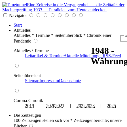
Eine Zeitreise in die Vergangenheit … die Zeittafel der
Machtergreifung 1933 … Parallelen zum Heute entdecken
Navigator
Start
Aktuelles
Aktuelles * Termine * Seitenüberblick * Chronik einer
z
Pandemie
1948 -
Aktuelles / Termine
Leitartikel & Termine
Aktuelle Mitteilungen
RSS-Feed
Währung
Seitenübersicht
Sitemap
Impressum
Datenschutz
Corona-Chronik
2019
|
2020
2021
|
2022
2023
|
2025
Die Zeitzeugen
100 Zeitzeugen stellen sich vor * Zeitzeugenberichte; unsere
Bücher