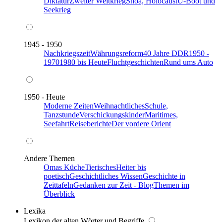
Diktatur
Zweiter Weltkrieg
Shoa, Holocaust
U-Boot und
Seekrieg
1945 - 1950
Nachkriegszeit
Währungsreform
40 Jahre DDR
1950 -
1970
1980 bis Heute
Fluchtgeschichten
Rund ums Auto
1950 - Heute
Moderne Zeiten
Weihnachtliches
Schule,
Tanzstunde
Verschickungskinder
Maritimes,
Seefahrt
Reiseberichte
Der vordere Orient
Andere Themen
Omas Küche
Tierisches
Heiter bis
poetisch
Geschichtliches Wissen
Geschichte in
Zeittafeln
Gedanken zur Zeit - Blog
Themen im
Überblick
Lexika
Lexikon der alten Wörter und Begriffe