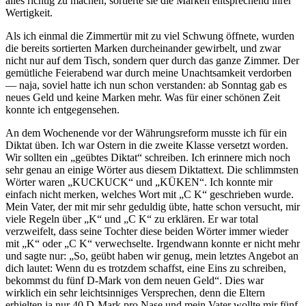
alles richtig zu machen, sortierte sie die Marken entsprechend ihrer
Wertigkeit.
Als ich einmal die Zimmertür mit zu viel Schwung öffnete, wurden
die bereits sortierten Marken durcheinander gewirbelt, und zwar
nicht nur auf dem Tisch, sondern quer durch das ganze Zimmer. Der
gemütliche Feierabend war durch meine Unachtsamkeit verdorben
— naja, soviel hatte ich nun schon verstanden: ab Sonntag gab es
neues Geld und keine Marken mehr. Was für einer schönen Zeit
konnte ich entgegensehen.
An dem Wochenende vor der Währungsreform musste ich für ein
Diktat üben. Ich war Ostern in die zweite Klasse versetzt worden.
Wir sollten ein
geübtes Diktat
schreiben. Ich erinnere mich noch
sehr genau an einige Wörter aus diesem Diktattext. Die schlimmsten
Wörter waren
KUCKUCK
und
KÜKEN
. Ich konnte mir
einfach nicht merken, welches Wort mit
C K
geschrieben wurde.
Mein Vater, der mit mir sehr geduldig übte, hatte schon versucht, mir
viele Regeln über
K
und
C K
zu erklären. Er war total
verzweifelt, dass seine Tochter diese beiden Wörter immer wieder
mit
K
oder
C K
verwechselte. Irgendwann konnte er nicht mehr
und sagte nur:
So, geübt haben wir genug, mein letztes Angebot an
dich lautet: Wenn du es trotzdem schaffst, eine Eins zu schreiben,
bekommst du fünf D-Mark von dem neuen Geld
. Dies war
wirklich ein sehr leichtsinniges Versprechen, denn die Eltern
erhielten ja nur 40 D-Mark pro Nase und mein Vater wollte mir fünf