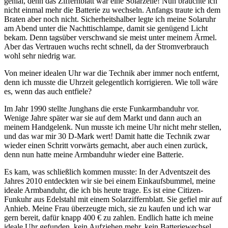
genial, denn das Ziffernblatt war eine Solarzelle! Nun brauchte ich
nicht einmal mehr die Batterie zu wechseln. Anfangs traute ich dem
Braten aber noch nicht. Sicherheitshalber legte ich meine Solaruhr
am Abend unter die Nachttischlampe, damit sie genügend Licht
bekam. Denn tagsüber verschwand sie meist unter meinem Ärmel.
Aber das Vertrauen wuchs recht schnell, da der Stromverbrauch
wohl sehr niedrig war.
Von meiner idealen Uhr war die Technik aber immer noch entfernt,
denn ich musste die Uhrzeit gelegentlich korrigieren. Wie toll wäre
es, wenn das auch entfiele?
Im Jahr 1990 stellte Junghans die erste Funkarmbanduhr vor.
Wenige Jahre später war sie auf dem Markt und dann auch an
meinem Handgelenk. Nun musste ich meine Uhr nicht mehr stellen,
und das war mir 30 D-Mark wert! Damit hatte die Technik zwar
wieder einen Schritt vorwärts gemacht, aber auch einen zurück,
denn nun hatte meine Armbanduhr wieder eine Batterie.
Es kam, was schließlich kommen musste: In der Adventszeit des
Jahres 2010 entdeckten wir sie bei einem Einkaufsbummel, meine
ideale Armbanduhr, die ich bis heute trage. Es ist eine Citizen-
Funkuhr aus Edelstahl mit einem Solarziffernblatt. Sie gefiel mir auf
Anhieb. Meine Frau überzeugte mich, sie zu kaufen und ich war
gern bereit, dafür knapp 400 € zu zahlen. Endlich hatte ich meine
ideale Uhr gefunden, kein Aufziehen mehr, kein Batteriewechsel