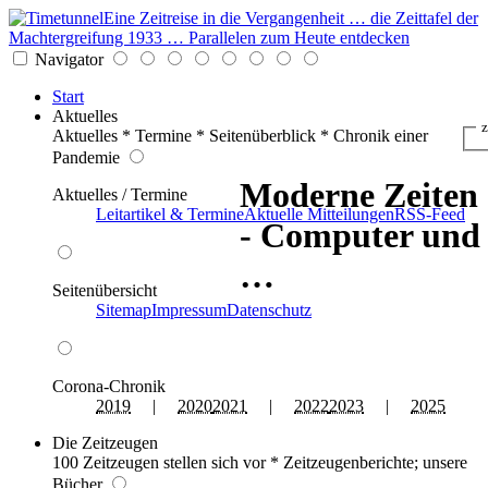
Eine Zeitreise in die Vergangenheit … die Zeittafel der
Machtergreifung 1933 … Parallelen zum Heute entdecken
Navigator
Start
Aktuelles
z
Aktuelles * Termine * Seitenüberblick * Chronik einer
Pandemie
Moderne Zeiten
Aktuelles / Termine
Leitartikel & Termine
Aktuelle Mitteilungen
RSS-Feed
- Computer und
…
Seitenübersicht
Sitemap
Impressum
Datenschutz
Corona-Chronik
2019
|
2020
2021
|
2022
2023
|
2025
Die Zeitzeugen
100 Zeitzeugen stellen sich vor * Zeitzeugenberichte; unsere
Bücher