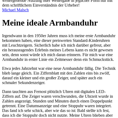
weitergehende Nutzung oder Weitergabe in jeglicher Form nur mit
dem schriftlichem Einverständnis der Urheber!
Michael Malsch
Meine ideale Armbanduhr
Irgendwann in den 1950er Jahren muss ich meine erste Armbanduhr
bekommen haben, eine dieser preiswerten Standard-Kinderuhren
mit Leuchtzeigern. Sicherlich habe ich mich darüber gefreut, aber
ein herausragendes Erlebnis meines Lebens kann es nicht gewesen
sein, denn sonst würde ich mich daran erinnern. Für mich war eine
Armbanduhr in erster Linie ein Zeitmesser denn ein Schmuckstück.
Etwa jedes Jahrzehnt war eine neue Armbanduhr fällig. Die Technik
blieb lange gleich. Ein Ziffernblatt mit den Zahlen eins bis zwölf,
darauf ein kleiner und ein großer Zeiger, und später auch ein
schmaler Sekundenzeiger.
Dann tauchten aus Fernost plötzlich Uhren mit digitalen LED-
Ziffern auf. Die Zeiger waren verschwunden, die Uhrzeit wurde in
Zahlen angezeigt, Stunden und Minuten durch einen Doppelpunkt
getrennt. Eine Datumsanzeige und eine Stoppuhr waren integriert.
Das fand ich sehr schick, aber wie das so ist: Bald stellte ich fest,
dass ich die Stoppuhr doch nicht nutzte. Meine Uhren blieben aber