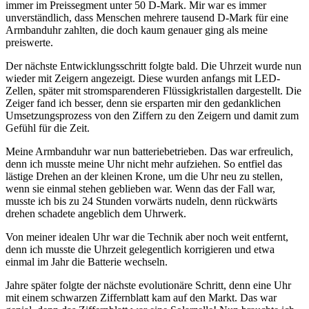
immer im Preissegment unter 50 D-Mark. Mir war es immer
unverständlich, dass Menschen mehrere tausend D-Mark für eine
Armbanduhr zahlten, die doch kaum genauer ging als meine
preiswerte.
Der nächste Entwicklungsschritt folgte bald. Die Uhrzeit wurde nun
wieder mit Zeigern angezeigt. Diese wurden anfangs mit LED-
Zellen, später mit stromsparenderen Flüssigkristallen dargestellt. Die
Zeiger fand ich besser, denn sie ersparten mir den gedanklichen
Umsetzungsprozess von den Ziffern zu den Zeigern und damit zum
Gefühl für die Zeit.
Meine Armbanduhr war nun batteriebetrieben. Das war erfreulich,
denn ich musste meine Uhr nicht mehr aufziehen. So entfiel das
lästige Drehen an der kleinen Krone, um die Uhr neu zu stellen,
wenn sie einmal stehen geblieben war. Wenn das der Fall war,
musste ich bis zu 24 Stunden vorwärts nudeln, denn rückwärts
drehen schadete angeblich dem Uhrwerk.
Von meiner idealen Uhr war die Technik aber noch weit entfernt,
denn ich musste die Uhrzeit gelegentlich korrigieren und etwa
einmal im Jahr die Batterie wechseln.
Jahre später folgte der nächste evolutionäre Schritt, denn eine Uhr
mit einem schwarzen Ziffernblatt kam auf den Markt. Das war