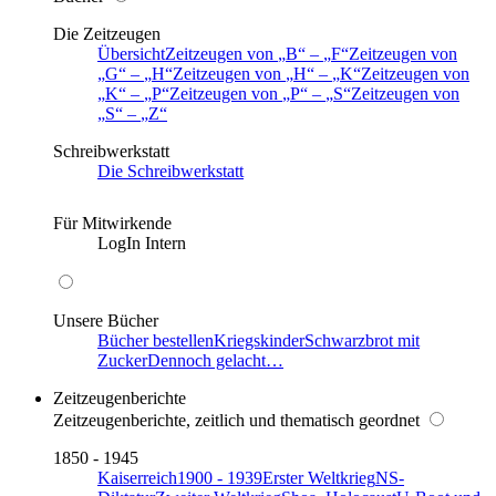
Die Zeitzeugen
Übersicht
Zeitzeugen von
B
–
F
Zeitzeugen von
G
–
H
Zeitzeugen von
H
–
K
Zeitzeugen von
K
–
P
Zeitzeugen von
P
–
S
Zeitzeugen von
S
–
Z
Schreibwerkstatt
Die Schreibwerkstatt
Für Mitwirkende
LogIn Intern
Unsere Bücher
Bücher bestellen
Kriegskinder
Schwarzbrot mit
Zucker
Dennoch gelacht…
Zeitzeugenberichte
Zeitzeugenberichte, zeitlich und thematisch geordnet
1850 - 1945
Kaiserreich
1900 - 1939
Erster Weltkrieg
NS-