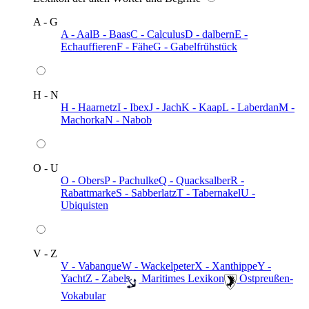
A - G
A - Aal
B - Baas
C - Calculus
D - dalbern
E -
Echauffieren
F - Fähe
G - Gabelfrühstück
H - N
H - Haarnetz
I - Ibex
J - Jach
K - Kaap
L - Laberdan
M -
Machorka
N - Nabob
O - U
O - Obers
P - Pachulke
Q - Quacksalber
R -
Rabattmarke
S - Sabberlatz
T - Tabernakel
U -
Ubiquisten
V - Z
V - Vabanque
W - Wackelpeter
X - Xanthippe
Y -
Yacht
Z - Zabel
️ Maritimes Lexikon
️ Ostpreußen-
Vokabular