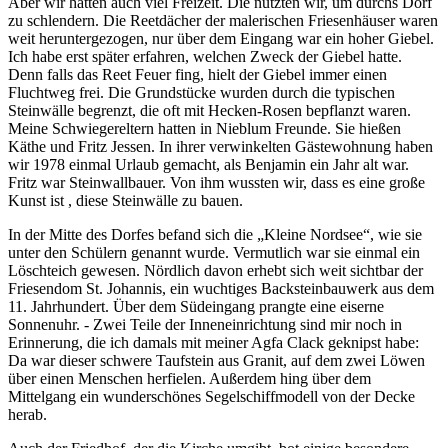
Aber wir hatten auch viel Freizeit. Die nutzten wir, um durchs Dorf
zu schlendern. Die Reetdächer der malerischen Friesenhäuser waren
weit heruntergezogen, nur über dem Eingang war ein hoher Giebel.
Ich habe erst später erfahren, welchen Zweck der Giebel hatte.
Denn falls das Reet Feuer fing, hielt der Giebel immer einen
Fluchtweg frei. Die Grundstücke wurden durch die typischen
Steinwälle begrenzt, die oft mit Hecken-Rosen bepflanzt waren.
Meine Schwiegereltern hatten in Nieblum Freunde. Sie hießen
Käthe und Fritz Jessen. In ihrer verwinkelten Gästewohnung haben
wir 1978 einmal Urlaub gemacht, als Benjamin ein Jahr alt war.
Fritz war Steinwallbauer. Von ihm wussten wir, dass es eine große
Kunst ist , diese Steinwälle zu bauen.
In der Mitte des Dorfes befand sich die
Kleine Nordsee
, wie sie
unter den Schülern genannt wurde. Vermutlich war sie einmal ein
Löschteich gewesen. Nördlich davon erhebt sich weit sichtbar der
Friesendom St. Johannis, ein wuchtiges Backsteinbauwerk aus dem
11. Jahrhundert. Über dem Südeingang prangte eine eiserne
Sonnenuhr. - Zwei Teile der Inneneinrichtung sind mir noch in
Erinnerung, die ich damals mit meiner Agfa Clack geknipst habe:
Da war dieser schwere Taufstein aus Granit, auf dem zwei Löwen
über einen Menschen herfielen. Außerdem hing über dem
Mittelgang ein wunderschönes Segelschiffmodell von der Decke
herab.