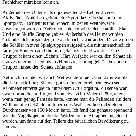
Fachlehrer mitreisen konnten.
Außerhalb des Unterrichts organisierten die Lehrer diverse
Aktivitäten. Natürlich gehörte der Sport dazu: Fußball auf dem
Sportplatz, Tischtennis und Schach, in denen Wettbewerbe
ausgetragen wurden. Außerdem spielten wir leidenschaftlich Skat.
Und eine Skiffle-Gruppe gab es. Außerhalb des Heims wurden
Geländespiele organisiert, die auch nachts stattfanden. Dazu wurden
die Schüler in zwei Spielgruppen aufgeteilt, die mit unterschiedlich
farbigen Bändern am Oberarm gekennzeichnet wurden. Eine
Gruppe bekam einen
Schatz
. Ihre Aufgabe war es, den Schatz als
Ganzes oder in Teilen bis ins Heim zu
schmuggeln
. Die andere
Gruppe musste den Schatz abfangen.
Natürlich machten wir auch Wattwanderungen. Und dann war da
die Lembecksburg. Sie war gut zu Fuß zu erreichen, etwa sechs
Kilometer entfernt gleich hinter dem Ort Borgsum. Zu sehen war
zwar nur noch ein Ringwall von etwa zehn Metern Höhe, aber
wenn man genug Fantasie hatte, konnte man die Palisaden auf dem
Wall und die Gebäude im Innern des Walls, erahnen, der einen
Durchmesser von 100 Metern hatte. Ich fand das genauso spannend
wie die Vogelkojen, in die die Wildenten mit Attrappen angelockt
wurden, um dann auf den Tellern der bäuerlichen Bevölkerung zu
landen.