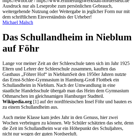
https://ewnor.de / https://www.erinnerungswerkstatt-norderstedt.de
Ausdruck nur als Leseprobe zum persönlichen Gebrauch,
weitergehende Nutzung oder Weitergabe in jeglicher Form nur mit
dem schriftlichem Einverständnis der Urheber!
Michael Malsch
Das Schullandheim in Nieblum
auf Föhr
Lange vor meiner Zeit an der Schleeschule taten sich im Jahr 1925
Eltern und Lehrer der Schleeschule zusammen, kauften das
Gasthaus
Föhrer Hof
in Nieblum
Seit den 1950er Jahren nutzte
das Ernst-Schlee-Gymnasium in Hamburg-Groß Flottbek ein
Schullandheim in Nieblum. Nach der Umwandlung in eine
staatliche Handelsschule übergab man das Heim dem Gymnasium
Othmarschen im gleichnamigen Hamburger Stadtteil.
Wikipedia.org
[1]
auf der nordfriesischen Insel Föhr und bauten es
zu einem Schullandheim aus.
Auch meine Klasse kam jedes Jahr in den Genuss, hier zwei
Wochen verbringen zu können. Wir Schüler schätzten das sehr, denn
die Zeit im Schullandheim war ein Höhepunkt des Schuljahres,
nicht nur wegen der guten Nordseeluft.