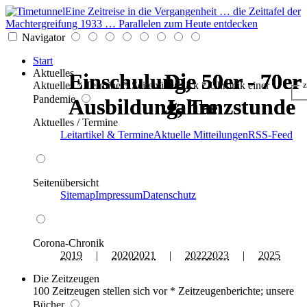
Eine Zeitreise in die Vergangenheit … die Zeittafel der
Machtergreifung 1933 … Parallelen zum Heute entdecken
Navigator
Start
Aktuelles
Einschulung,
Einschulung,
Die 50er - 70er
Die 50er - 70er
Die 50er - 70er
Die 50er - 70er
Aktuelles * Termine * Seitenüberblick * Chronik einer
z
Pandemie
Ausbildung, Tanzstunde
Ausbildung, Tanzstunde
Jahre
Jahre
Jahre
Jahre
Aktuelles / Termine
Leitartikel & Termine
Aktuelle Mitteilungen
RSS-Feed
Seitenübersicht
Sitemap
Impressum
Datenschutz
Corona-Chronik
2019
|
2020
2021
|
2022
2023
|
2025
Die Zeitzeugen
100 Zeitzeugen stellen sich vor * Zeitzeugenberichte; unsere
Bücher