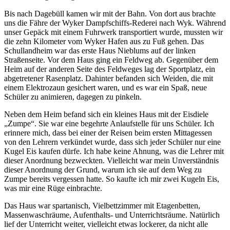
Bis nach Dagebüll kamen wir mit der Bahn. Von dort aus brachte
uns die Fähre der Wyker Dampfschiffs-Rederei nach Wyk. Während
unser Gepäck mit einem Fuhrwerk transportiert wurde, mussten wir
die zehn Kilometer vom Wyker Hafen aus zu Fuß gehen. Das
Schullandheim war das erste Haus Nieblums auf der linken
Straßenseite. Vor dem Haus ging ein Feldweg ab. Gegenüber dem
Heim auf der anderen Seite des Feldweges lag der Sportplatz, ein
abgetretener Rasenplatz. Dahinter befanden sich Weiden, die mit
einem Elektrozaun gesichert waren, und es war ein Spaß, neue
Schüler zu animieren, dagegen zu pinkeln.
Neben dem Heim befand sich ein kleines Haus mit der Eisdiele
Zumpe
. Sie war eine begehrte Anlaufstelle für uns Schüler. Ich
erinnere mich, dass bei einer der Reisen beim ersten Mittagessen
von den Lehrern verkündet wurde, dass sich jeder Schüler nur eine
Kugel Eis kaufen dürfe. Ich habe keine Ahnung, was die Lehrer mit
dieser Anordnung bezweckten. Vielleicht war mein Unverständnis
dieser Anordnung der Grund, warum ich sie auf dem Weg zu
Zumpe bereits vergessen hatte. So kaufte ich mir zwei Kugeln Eis,
was mir eine Rüge einbrachte.
Das Haus war spartanisch, Vielbettzimmer mit Etagenbetten,
Massenwaschräume, Aufenthalts- und Unterrichtsräume. Natürlich
lief der Unterricht weiter, vielleicht etwas lockerer, da nicht alle