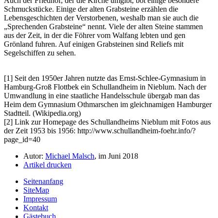
Auch der Friedhof, der die Kirche umgibt, bot einige besondere
Schmuckstücke. Einige der alten Grabsteine erzählen die
Lebensgeschichten der Verstorbenen, weshalb man sie auch die
Sprechenden Grabsteine
nennt. Viele der alten Steine stammen
aus der Zeit, in der die Föhrer vom Walfang lebten und gen
Grönland fuhren. Auf einigen Grabsteinen sind Reliefs mit
Segelschiffen zu sehen.
[1] Seit den 1950er Jahren nutzte das Ernst-Schlee-Gymnasium in
Hamburg-Groß Flottbek ein Schullandheim in Nieblum. Nach der
Umwandlung in eine staatliche Handelsschule übergab man das
Heim dem Gymnasium Othmarschen im gleichnamigen Hamburger
Stadtteil. (Wikipedia.org)
[2] Link zur Homepage des Schullandheims Nieblum mit Fotos aus
der Zeit 1953 bis 1956: http://www.schullandheim-foehr.info/?
page_id=40
Autor:
Michael Malsch
, im Juni 2018
Artikel drucken
Seitenanfang
SiteMap
Impressum
Kontakt
Gästebuch