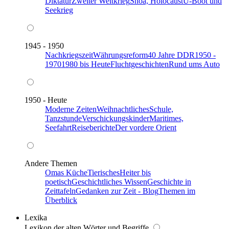
Diktatur
Zweiter Weltkrieg
Shoa, Holocaust
U-Boot und
Seekrieg
1945 - 1950
Nachkriegszeit
Währungsreform
40 Jahre DDR
1950 -
1970
1980 bis Heute
Fluchtgeschichten
Rund ums Auto
1950 - Heute
Moderne Zeiten
Weihnachtliches
Schule,
Tanzstunde
Verschickungskinder
Maritimes,
Seefahrt
Reiseberichte
Der vordere Orient
Andere Themen
Omas Küche
Tierisches
Heiter bis
poetisch
Geschichtliches Wissen
Geschichte in
Zeittafeln
Gedanken zur Zeit - Blog
Themen im
Überblick
Lexika
Lexikon der alten Wörter und Begriffe