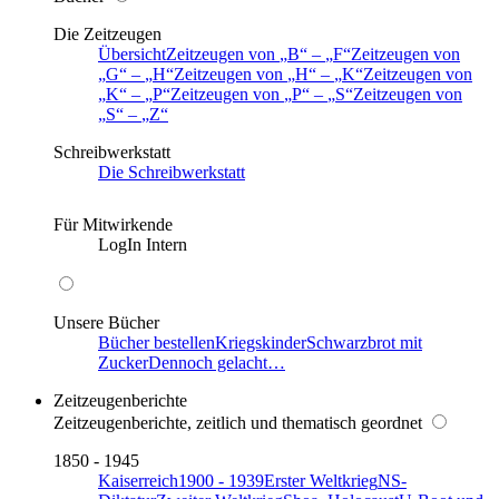
Die Zeitzeugen
Übersicht
Zeitzeugen von
B
–
F
Zeitzeugen von
G
–
H
Zeitzeugen von
H
–
K
Zeitzeugen von
K
–
P
Zeitzeugen von
P
–
S
Zeitzeugen von
S
–
Z
Schreibwerkstatt
Die Schreibwerkstatt
Für Mitwirkende
LogIn Intern
Unsere Bücher
Bücher bestellen
Kriegskinder
Schwarzbrot mit
Zucker
Dennoch gelacht…
Zeitzeugenberichte
Zeitzeugenberichte, zeitlich und thematisch geordnet
1850 - 1945
Kaiserreich
1900 - 1939
Erster Weltkrieg
NS-