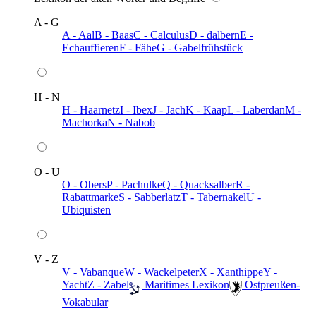
A - G
A - Aal
B - Baas
C - Calculus
D - dalbern
E -
Echauffieren
F - Fähe
G - Gabelfrühstück
H - N
H - Haarnetz
I - Ibex
J - Jach
K - Kaap
L - Laberdan
M -
Machorka
N - Nabob
O - U
O - Obers
P - Pachulke
Q - Quacksalber
R -
Rabattmarke
S - Sabberlatz
T - Tabernakel
U -
Ubiquisten
V - Z
V - Vabanque
W - Wackelpeter
X - Xanthippe
Y -
Yacht
Z - Zabel
️ Maritimes Lexikon
️ Ostpreußen-
Vokabular