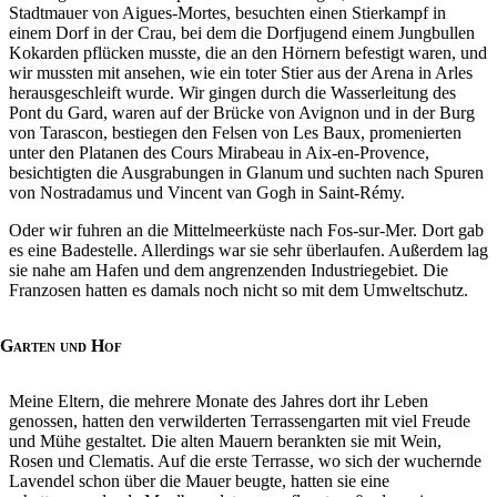
Stadtmauer von Aigues-Mortes, besuchten einen Stierkampf in
einem Dorf in der Crau, bei dem die Dorfjugend einem Jungbullen
Kokarden pflücken musste, die an den Hörnern befestigt waren, und
wir mussten mit ansehen, wie ein toter Stier aus der Arena in Arles
herausgeschleift wurde. Wir gingen durch die Wasserleitung des
Pont du Gard, waren auf der Brücke von Avignon und in der Burg
von Tarascon, bestiegen den Felsen von Les Baux, promenierten
unter den Platanen des Cours Mirabeau in Aix-en-Provence,
besichtigten die Ausgrabungen in Glanum und suchten nach Spuren
von Nostradamus und Vincent van Gogh in Saint-Rémy.
Oder wir fuhren an die Mittelmeerküste nach Fos-sur-Mer. Dort gab
es eine Badestelle. Allerdings war sie sehr überlaufen. Außerdem lag
sie nahe am Hafen und dem angrenzenden Industriegebiet. Die
Franzosen hatten es damals noch nicht so mit dem Umweltschutz.
Garten und Hof
Meine Eltern, die mehrere Monate des Jahres dort ihr Leben
genossen, hatten den verwilderten Terrassengarten mit viel Freude
und Mühe gestaltet. Die alten Mauern berankten sie mit Wein,
Rosen und Clematis. Auf die erste Terrasse, wo sich der wuchernde
Lavendel schon über die Mauer beugte, hatten sie eine