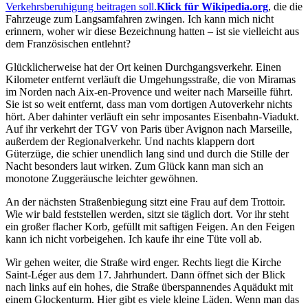
Verkehrsberuhigung beitragen soll.
Klick für Wikipedia.org
, die die
Fahrzeuge zum Langsamfahren zwingen. Ich kann mich nicht
erinnern, woher wir diese Bezeichnung hatten – ist sie vielleicht aus
dem Französischen entlehnt?
Glücklicherweise hat der Ort keinen Durchgangsverkehr. Einen
Kilometer entfernt verläuft die Umgehungsstraße, die von Miramas
im Norden nach Aix-en-Provence und weiter nach Marseille führt.
Sie ist so weit entfernt, dass man vom dortigen Autoverkehr nichts
hört. Aber dahinter verläuft ein sehr imposantes Eisenbahn-Viadukt.
Auf ihr verkehrt der TGV von Paris über Avignon nach Marseille,
außerdem der Regionalverkehr. Und nachts klappern dort
Güterzüge, die schier unendlich lang sind und durch die Stille der
Nacht besonders laut wirken. Zum Glück kann man sich an
monotone Zuggeräusche leichter gewöhnen.
An der nächsten Straßenbiegung sitzt eine Frau auf dem Trottoir.
Wie wir bald feststellen werden, sitzt sie täglich dort. Vor ihr steht
ein großer flacher Korb, gefüllt mit saftigen Feigen. An den Feigen
kann ich nicht vorbeigehen. Ich kaufe ihr eine Tüte voll ab.
Wir gehen weiter, die Straße wird enger. Rechts liegt die Kirche
Saint-Léger aus dem 17. Jahrhundert. Dann öffnet sich der Blick
nach links auf ein hohes, die Straße überspannendes Aquädukt mit
einem Glockenturm. Hier gibt es viele kleine Läden. Wenn man das