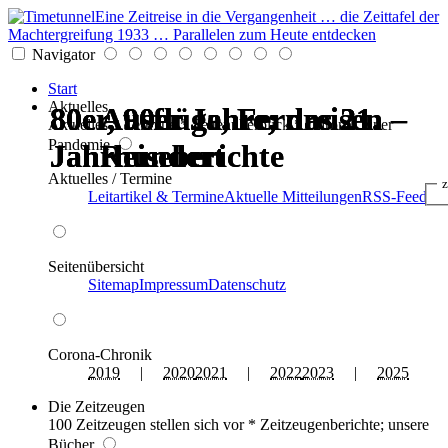
Eine Zeitreise in die Vergangenheit … die Zeittafel der
Machtergreifung 1933 … Parallelen zum Heute entdecken
Navigator
Start
Aktuelles
80er, 90er Jahre; das 21.
80er, 90er Jahre; das 21.
80er, 90er Jahre; das 21.
80er, 90er Jahre; das 21.
Ausflüge, Fernreisen –
Ausflüge, Fernreisen –
Aktuelles * Termine * Seitenüberblick * Chronik einer
Pandemie
Jahrhundert
Jahrhundert
Jahrhundert
Jahrhundert
Reiseberichte
Reiseberichte
Aktuelles / Termine
z
Leitartikel & Termine
Aktuelle Mitteilungen
RSS-Feed
Seitenübersicht
Sitemap
Impressum
Datenschutz
Corona-Chronik
2019
|
2020
2021
|
2022
2023
|
2025
Die Zeitzeugen
100 Zeitzeugen stellen sich vor * Zeitzeugenberichte; unsere
Bücher