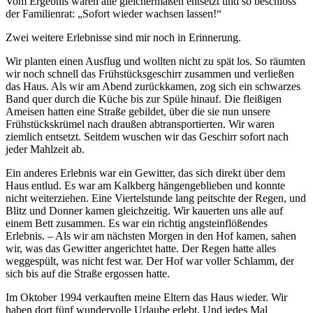
Vom Ergebnis waren alle gleichermaßen entsetzt und so beschloss
der Familienrat:
Sofort wieder wachsen lassen!
Zwei weitere Erlebnisse sind mir noch in Erinnerung.
Wir planten einen Ausflug und wollten nicht zu spät los. So räumten
wir noch schnell das Frühstücksgeschirr zusammen und verließen
das Haus. Als wir am Abend zurückkamen, zog sich ein schwarzes
Band quer durch die Küche bis zur Spüle hinauf. Die fleißigen
Ameisen hatten eine Straße gebildet, über die sie nun unsere
Frühstückskrümel nach draußen abtransportierten. Wir waren
ziemlich entsetzt. Seitdem wuschen wir das Geschirr sofort nach
jeder Mahlzeit ab.
Ein anderes Erlebnis war ein Gewitter, das sich direkt über dem
Haus entlud. Es war am Kalkberg hängengeblieben und konnte
nicht weiterziehen. Eine Viertelstunde lang peitschte der Regen, und
Blitz und Donner kamen gleichzeitig. Wir kauerten uns alle auf
einem Bett zusammen. Es war ein richtig angsteinflößendes
Erlebnis. – Als wir am nächsten Morgen in den Hof kamen, sahen
wir, was das Gewitter angerichtet hatte. Der Regen hatte alles
weggespült, was nicht fest war. Der Hof war voller Schlamm, der
sich bis auf die Straße ergossen hatte.
Im Oktober 1994 verkauften meine Eltern das Haus wieder. Wir
haben dort fünf wundervolle Urlaube erlebt. Und jedes Mal