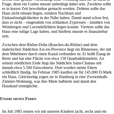
Frage, denn ein Garten musste unbedingt dabei sein. Zweitens sollte
es in kurzer Zeit bewohnbar gemacht werden. Drittens sollte das
Haus nicht einsam liegen, sondern Nachbarn und
Einkaufsmöglichkeiten in der Nähe haben. Damit stand schon fest,
dass es nicht – eingerahmt von schlanken Zypressen – inmitten von
Weinbergen und Lavendelfeldern liegen konnte. Viertens sollte das
Haus eine ruhige Lage haben, und fünftens musste es finanzierbar
sein.
Zwischen dem Rhône-Delta (Bouches-du-Rhône) und dem
malerischen Städtchen Aix-en-Provence liegt ein Binnensee, der mit
dem Mittelmeer durch einen Kanal verbunden ist. Er heißt Étang de
Berre und hat eine Fläche von etwa 150 Quadratkilometern. An
seinem nördlichen Ende liegt das Städtchen Saint-Chamas mit
damals etwa 5.500 Einwohnern. Dort wurden meine Eltern
schließlich fündig. Im Februar 1985 kauften sie für 145.000 D-Mark
ein Haus. Gleichzeitig zogen sie in Hamburg in eine Zweieinhalb-
Zimmer-Wohnung, was ihre Miete halbierte und damit den
Hauskauf ermöglichte.
Unsere ersten Ferien
Im Juli 1985 reisten wir mit unseren Kindern (acht, sechs und ein