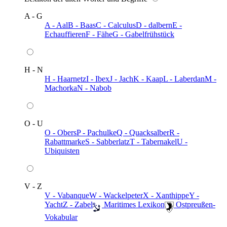
A - G
A - Aal
B - Baas
C - Calculus
D - dalbern
E -
Echauffieren
F - Fähe
G - Gabelfrühstück
H - N
H - Haarnetz
I - Ibex
J - Jach
K - Kaap
L - Laberdan
M -
Machorka
N - Nabob
O - U
O - Obers
P - Pachulke
Q - Quacksalber
R -
Rabattmarke
S - Sabberlatz
T - Tabernakel
U -
Ubiquisten
V - Z
V - Vabanque
W - Wackelpeter
X - Xanthippe
Y -
Yacht
Z - Zabel
️ Maritimes Lexikon
️ Ostpreußen-
Vokabular