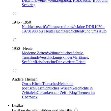
Diktatur
Zweiter Weltkrieg
Shoa, Holocaust
U-Boot und
Seekrieg
1945 - 1950
Nachkriegszeit
Währungsreform
40 Jahre DDR
1950 -
1970
1980 bis Heute
Fluchtgeschichten
Rund ums Auto
1950 - Heute
Moderne Zeiten
Weihnachtliches
Schule,
Tanzstunde
Verschickungskinder
Maritimes,
Seefahrt
Reiseberichte
Der vordere Orient
Andere Themen
Omas Küche
Tierisches
Heiter bis
poetisch
Geschichtliches Wissen
Geschichte in
Zeittafeln
Gedanken zur Zeit - Blog
Themen im
Überblick
Lexika
Lexikon der alten Wörter und Begriffe