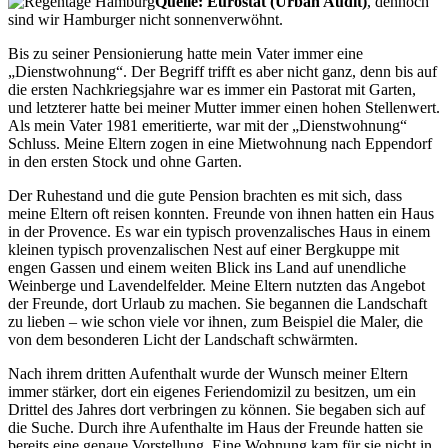
Quelle: Eurostat (Urban Audit)
, dennoch
sind wir Hamburger nicht sonnenverwöhnt.
Bis zu seiner Pensionierung hatte mein Vater immer eine
Dienstwohnung
. Der Begriff trifft es aber nicht ganz, denn bis auf
die ersten Nachkriegsjahre war es immer ein Pastorat mit Garten,
und letzterer hatte bei meiner Mutter immer einen hohen Stellenwert.
Als mein Vater 1981 emeritierte, war mit der
Dienstwohnung
Schluss. Meine Eltern zogen in eine Mietwohnung nach Eppendorf
in den ersten Stock und ohne Garten.
Der Ruhestand und die gute Pension brachten es mit sich, dass
meine Eltern oft reisen konnten. Freunde von ihnen hatten ein Haus
in der Provence. Es war ein typisch provenzalisches Haus in einem
kleinen typisch provenzalischen Nest auf einer Bergkuppe mit
engen Gassen und einem weiten Blick ins Land auf unendliche
Weinberge und Lavendelfelder. Meine Eltern nutzten das Angebot
der Freunde, dort Urlaub zu machen. Sie begannen die Landschaft
zu lieben – wie schon viele vor ihnen, zum Beispiel die Maler, die
von dem besonderen Licht der Landschaft schwärmten.
Nach ihrem dritten Aufenthalt wurde der Wunsch meiner Eltern
immer stärker, dort ein eigenes Feriendomizil zu besitzen, um ein
Drittel des Jahres dort verbringen zu können. Sie begaben sich auf
die Suche. Durch ihre Aufenthalte im Haus der Freunde hatten sie
bereits eine genaue Vorstellung. Eine Wohnung kam für sie nicht in