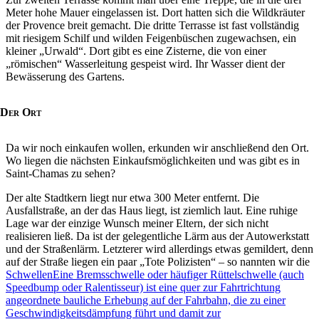
Meter hohe Mauer eingelassen ist. Dort hatten sich die Wildkräuter
der Provence breit gemacht. Die dritte Terrasse ist fast vollständig
mit riesigem Schilf und wilden Feigenbüschen zugewachsen, ein
kleiner
Urwald
. Dort gibt es eine Zisterne, die von einer
römischen
Wasserleitung gespeist wird. Ihr Wasser dient der
Bewässerung des Gartens.
Der Ort
Da wir noch einkaufen wollen, erkunden wir anschließend den Ort.
Wo liegen die nächsten Einkaufsmöglichkeiten und was gibt es in
Saint-Chamas zu sehen?
Der alte Stadtkern liegt nur etwa 300 Meter entfernt. Die
Ausfallstraße, an der das Haus liegt, ist ziemlich laut. Eine ruhige
Lage war der einzige Wunsch meiner Eltern, der sich nicht
realisieren ließ. Da ist der gelegentliche Lärm aus der Autowerkstatt
und der Straßenlärm. Letzterer wird allerdings etwas gemildert, denn
auf der Straße liegen ein paar
Tote Polizisten
– so nannten wir die
Schwellen
Eine Bremsschwelle oder häufiger Rüttelschwelle (auch
Speedbump oder Ralentisseur) ist eine quer zur Fahrtrichtung
angeordnete bauliche Erhebung auf der Fahrbahn, die zu einer
Geschwindigkeitsdämpfung führt und damit zur