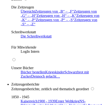
Die Zeitzeugen
Übersicht
Zeitzeugen von
B
–
F
Zeitzeugen von
G
–
H
Zeitzeugen von
H
–
K
Zeitzeugen von
K
–
P
Zeitzeugen von
P
–
S
Zeitzeugen von
S
–
Z
Schreibwerkstatt
Die Schreibwerkstatt
Für Mitwirkende
LogIn Intern
Unsere Bücher
Bücher bestellen
Kriegskinder
Schwarzbrot mit
Zucker
Dennoch gelacht…
Zeitzeugenberichte
Zeitzeugenberichte, zeitlich und thematisch geordnet
1850 - 1945
Kaiserreich
1900 - 1939
Erster Weltkrieg
NS-