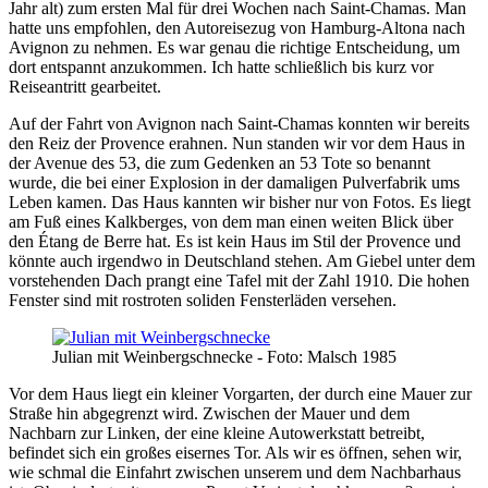
Jahr alt) zum ersten Mal für drei Wochen nach Saint-Chamas. Man
hatte uns empfohlen, den Autoreisezug von Hamburg-Altona nach
Avignon zu nehmen. Es war genau die richtige Entscheidung, um
dort entspannt anzukommen. Ich hatte schließlich bis kurz vor
Reiseantritt gearbeitet.
Auf der Fahrt von Avignon nach Saint-Chamas konnten wir bereits
den Reiz der Provence erahnen. Nun standen wir vor dem Haus in
der Avenue des 53, die zum Gedenken an 53 Tote so benannt
wurde, die bei einer Explosion in der damaligen Pulverfabrik ums
Leben kamen. Das Haus kannten wir bisher nur von Fotos. Es liegt
am Fuß eines Kalkberges, von dem man einen weiten Blick über
den Étang de Berre hat. Es ist kein Haus im Stil der Provence und
könnte auch irgendwo in Deutschland stehen. Am Giebel unter dem
vorstehenden Dach prangt eine Tafel mit der Zahl 1910. Die hohen
Fenster sind mit rostroten soliden Fensterläden versehen.
Julian mit Weinbergschnecke - Foto: Malsch 1985
Vor dem Haus liegt ein kleiner Vorgarten, der durch eine Mauer zur
Straße hin abgegrenzt wird. Zwischen der Mauer und dem
Nachbarn zur Linken, der eine kleine Autowerkstatt betreibt,
befindet sich ein großes eisernes Tor. Als wir es öffnen, sehen wir,
wie schmal die Einfahrt zwischen unserem und dem Nachbarhaus