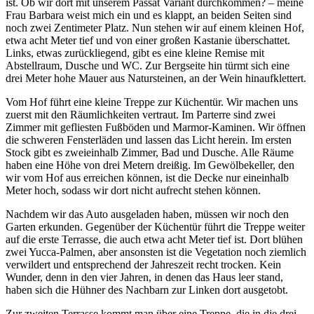
ist. Ob wir dort mit unserem Passat Variant durchkommen? – meine
Frau Barbara weist mich ein und es klappt, an beiden Seiten sind
noch zwei Zentimeter Platz. Nun stehen wir auf einem kleinen Hof,
etwa acht Meter tief und von einer großen Kastanie überschattet.
Links, etwas zurückliegend, gibt es eine kleine Remise mit
Abstellraum, Dusche und WC. Zur Bergseite hin türmt sich eine
drei Meter hohe Mauer aus Natursteinen, an der Wein hinaufklettert.
Vom Hof führt eine kleine Treppe zur Küchentür. Wir machen uns
zuerst mit den Räumlichkeiten vertraut. Im Parterre sind zwei
Zimmer mit gefliesten Fußböden und Marmor-Kaminen. Wir öffnen
die schweren Fensterläden und lassen das Licht herein. Im ersten
Stock gibt es zweieinhalb Zimmer, Bad und Dusche. Alle Räume
haben eine Höhe von drei Metern dreißig. Im Gewölbekeller, den
wir vom Hof aus erreichen können, ist die Decke nur eineinhalb
Meter hoch, sodass wir dort nicht aufrecht stehen können.
Nachdem wir das Auto ausgeladen haben, müssen wir noch den
Garten erkunden. Gegenüber der Küchentür führt die Treppe weiter
auf die erste Terrasse, die auch etwa acht Meter tief ist. Dort blühen
zwei Yucca-Palmen, aber ansonsten ist die Vegetation noch ziemlich
verwildert und entsprechend der Jahreszeit recht trocken. Kein
Wunder, denn in den vier Jahren, in denen das Haus leer stand,
haben sich die Hühner des Nachbarn zur Linken dort ausgetobt.
Zur zweiten Terrasse kommt man über eine Treppe, die in die drei