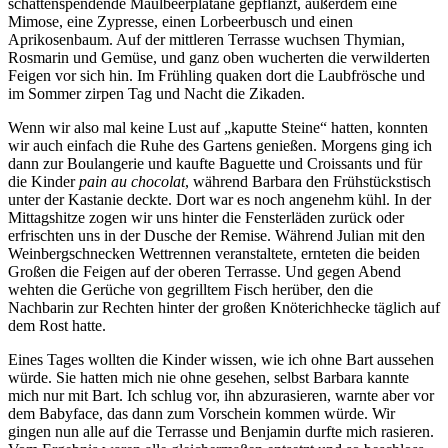
schattenspendende Maulbeerplatane gepflanzt, außerdem eine
Mimose, eine Zypresse, einen Lorbeerbusch und einen
Aprikosenbaum. Auf der mittleren Terrasse wuchsen Thymian,
Rosmarin und Gemüse, und ganz oben wucherten die verwilderten
Feigen vor sich hin. Im Frühling quaken dort die Laubfrösche und
im Sommer zirpen Tag und Nacht die Zikaden.
Wenn wir also mal keine Lust auf
kaputte Steine
hatten, konnten
wir auch einfach die Ruhe des Gartens genießen. Morgens ging ich
dann zur Boulangerie und kaufte Baguette und Croissants und für
die Kinder
pain au chocolat
, während Barbara den Frühstückstisch
unter der Kastanie deckte. Dort war es noch angenehm kühl. In der
Mittagshitze zogen wir uns hinter die Fensterläden zurück oder
erfrischten uns in der Dusche der Remise. Während Julian mit den
Weinbergschnecken Wettrennen veranstaltete, ernteten die beiden
Großen die Feigen auf der oberen Terrasse. Und gegen Abend
wehten die Gerüche von gegrilltem Fisch herüber, den die
Nachbarin zur Rechten hinter der großen Knöterichhecke täglich auf
dem Rost hatte.
Eines Tages wollten die Kinder wissen, wie ich ohne Bart aussehen
würde. Sie hatten mich nie ohne gesehen, selbst Barbara kannte
mich nur mit Bart. Ich schlug vor, ihn abzurasieren, warnte aber vor
dem Babyface, das dann zum Vorschein kommen würde. Wir
gingen nun alle auf die Terrasse und Benjamin durfte mich rasieren.