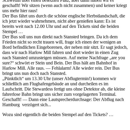
Schwedin über einen besetzten Platz, aber dann haben wir es
geschafft! Wir sitzen (wenn auch nicht zusammen) und keiner kriegt
uns mehr hier raus!
Der Bus fährt uns durch die schöne englische Herbstlandschaft, die
ich jetzt wieder wahrnehmen, nicht aber genießen kann: Es ist
bereits weit nach 12.00 Uhr und auf den Tickets sind die beiden
Stempel …
Der Bus soll uns nun direkt nach Stansted bringen. Da ich dem
Frieden nicht so recht trauen will, frage ich einen der wenigen an
Bord befindlichen Eingeborenen, der neben mir sitzt. Er sagt jedoch,
dass wir nach Harlow Mill fahren und dort wieder in einen Zug
nach Stansted umzusteigen müssen. Auf meine Nachfrage
are you
sure?
schwört er Stein und Bein. Der Bus hält am Bahnhof in
Harlow Mill. Alle raus. — Fehlalarm! Alle wieder rein. Der Bus
bringt uns nun doch nach Stansted.
Pünktlich
um 13.30 Uhr (unser Abflugtermin!) kommen wir
schließlich am Flughafengebäude an und durcheilen es im
Laufschritt. Die Stewardess fertigt uns ohne Detektor ab, die kleine
fahrerlose Bahn bringt uns sicher zum vorgelagerten Terminal.
Geschafft! — Dann eine Lautsprecherdurchsage: Der Abflug nach
Hamburg verzögert sich...
Wozu sind eigentlich die beiden Stempel auf den Tickets? …