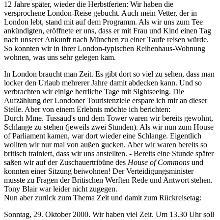
12 Jahre später, wieder die Herbstferien: Wir haben die
versprochene London-Reise gebucht. Auch mein Vetter, der in
London lebt, stand mit auf dem Programm. Als wir uns zum Tee
ankündigten, eröffnete er uns, dass er mit Frau und Kind einen Tag
nach unserer Ankunft nach München zu einer Taufe reisen würde.
So konnten wir in ihrer London-typischen Reihenhaus-Wohnung
wohnen, was uns sehr gelegen kam.
In London braucht man Zeit. Es gibt dort so viel zu sehen, dass man
locker den Urlaub mehrerer Jahre damit abdecken kann. Und so
verbrachten wir einige herrliche Tage mit Sightseeing. Die
Aufzählung der Londoner Touristenziele erspare ich mir an dieser
Stelle. Aber von einem Erlebnis möchte ich berichten:
Durch Mme. Tussaud's und dem Tower waren wir bereits gewohnt,
Schlange zu stehen (jeweils zwei Stunden). Als wir nun zum House
of Parliament kamen, war dort wieder eine Schlange. Eigentlich
wollten wir nur mal von außen gucken. Aber wir waren bereits so
britisch trainiert, dass wir uns anstellten. ‑ Bereits eine Stunde später
saßen wir auf der Zuschauertribüne des
House of Commons
und
konnten einer Sitzung beiwohnen! Der Verteidigungsminister
musste zu Fragen der Britischen Werften Rede und Antwort stehen.
Tony Blair war leider nicht zugegen.
Nun aber zurück zum Thema Zeit und damit zum Rückreisetag:
Sonntag, 29. Oktober 2000. Wir haben viel Zeit. Um 13.30 Uhr soll