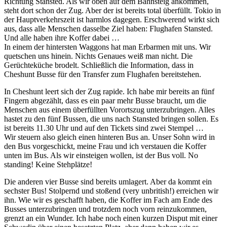
Richtung Stansted. Als wir oben auf dem Bahnsteig ankommen,
steht dort schon der Zug. Aber der ist bereits total überfüllt. Tokio in
der Hauptverkehrszeit ist harmlos dagegen. Erschwerend wirkt sich
aus, dass alle Menschen dasselbe Ziel haben: Flughafen Stansted.
Und alle haben ihre Koffer dabei …
In einem der hintersten Waggons hat man Erbarmen mit uns. Wir
quetschen uns hinein. Nichts Genaues weiß man nicht. Die
Gerüchteküche brodelt. Schließlich die Information, dass in
Cheshunt Busse für den Transfer zum Flughafen bereitstehen.
In Cheshunt leert sich der Zug rapide. Ich habe mir bereits an fünf
Fingern abgezählt, dass es ein paar mehr Busse braucht, um die
Menschen aus einem überfüllten Vorortszug unterzubringen. Alles
hastet zu den fünf Bussen, die uns nach Stansted bringen sollen. Es
ist bereits 11.30 Uhr und auf den Tickets sind zwei Stempel …
Wir steuern also gleich einen hinteren Bus an. Unser Sohn wird in
den Bus vorgeschickt, meine Frau und ich verstauen die Koffer
unten im Bus. Als wir einsteigen wollen, ist der Bus voll. No
standing! Keine Stehplätze!
Die anderen vier Busse sind bereits umlagert. Aber da kommt ein
sechster Bus! Stolpernd und stoßend (very unbritish!) erreichen wir
ihn. Wie wir es geschafft haben, die Koffer im Fach am Ende des
Busses unterzubringen und trotzdem noch vorn reinzukommen,
grenzt an ein Wunder. Ich habe noch einen kurzen Disput mit einer