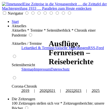
Eine Zeitreise in die Vergangenheit … die Zeittafel der
Machtergreifung 1933 … Parallelen zum Heute entdecken
Navigator
Start
Aktuelles
Aktuelles * Termine * Seitenüberblick * Chronik einer
Pandemie
Ausflüge,
Aktuelles / Termine
Leitartikel & Termine
Aktuelle Mitteilungen
RSS-Feed
Fernreisen –
Reiseberichte
Seitenübersicht
Sitemap
Impressum
Datenschutz
Corona-Chronik
2019
|
2020
2021
|
2022
2023
|
2025
Die Zeitzeugen
100 Zeitzeugen stellen sich vor * Zeitzeugenberichte; unsere
Bücher