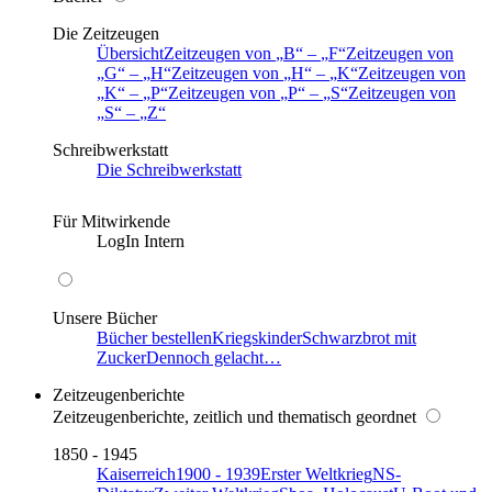
Die Zeitzeugen
Übersicht
Zeitzeugen von
B
–
F
Zeitzeugen von
G
–
H
Zeitzeugen von
H
–
K
Zeitzeugen von
K
–
P
Zeitzeugen von
P
–
S
Zeitzeugen von
S
–
Z
Schreibwerkstatt
Die Schreibwerkstatt
Für Mitwirkende
LogIn Intern
Unsere Bücher
Bücher bestellen
Kriegskinder
Schwarzbrot mit
Zucker
Dennoch gelacht…
Zeitzeugenberichte
Zeitzeugenberichte, zeitlich und thematisch geordnet
1850 - 1945
Kaiserreich
1900 - 1939
Erster Weltkrieg
NS-