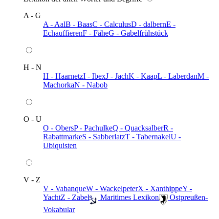
A - G
A - Aal
B - Baas
C - Calculus
D - dalbern
E -
Echauffieren
F - Fähe
G - Gabelfrühstück
H - N
H - Haarnetz
I - Ibex
J - Jach
K - Kaap
L - Laberdan
M -
Machorka
N - Nabob
O - U
O - Obers
P - Pachulke
Q - Quacksalber
R -
Rabattmarke
S - Sabberlatz
T - Tabernakel
U -
Ubiquisten
V - Z
V - Vabanque
W - Wackelpeter
X - Xanthippe
Y -
Yacht
Z - Zabel
️ Maritimes Lexikon
️ Ostpreußen-
Vokabular