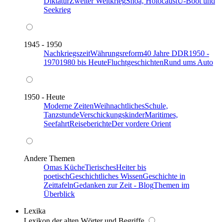
Diktatur
Zweiter Weltkrieg
Shoa, Holocaust
U-Boot und
Seekrieg
1945 - 1950
Nachkriegszeit
Währungsreform
40 Jahre DDR
1950 -
1970
1980 bis Heute
Fluchtgeschichten
Rund ums Auto
1950 - Heute
Moderne Zeiten
Weihnachtliches
Schule,
Tanzstunde
Verschickungskinder
Maritimes,
Seefahrt
Reiseberichte
Der vordere Orient
Andere Themen
Omas Küche
Tierisches
Heiter bis
poetisch
Geschichtliches Wissen
Geschichte in
Zeittafeln
Gedanken zur Zeit - Blog
Themen im
Überblick
Lexika
Lexikon der alten Wörter und Begriffe