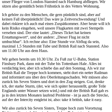
unser Flieger von London-Stansted nach Hamburg abfliegen. Wir
sitzen also gemütlich beim Frühstück in des Vetters Wohnung.
Ich gehöre zu den Menschen, die gern pünktlich sind, aber auf
keinen Fall überpünktlich! Das wäre ja Zeitverschwendung! Und
dabei riskiere ich auch mal einen Zuspätkommer. Aber heute will ich
kein Risiko eingehen, weil unsere Flugkarten mit zwei Stempeln
versehen sind. Der eine lautet:
Dieses Ticket hat keinen
Erstattungswert
, und der andere:
Dieser Flug ist nicht
umbuchbar
. Ich rechne also: Eine Stunde vor Abflug da sein,
maximal 1,5 Stunden mit Tube und British Rail nach Stansted. Also
um 11.00 Uhr aus dem Haus.
Wir gehen bereits um 10.30 Uhr. Zu Fuß zur U-Bahn, Station
Finsbury Park, dann mit der Tube bis Tottenham Hale. Alles ist
verdächtig leer, aber ich schiebe das auf den Sonntag. Als wir zur
British Rail die Treppe hoch kommen, steht dort ein netter Railman
und informiert uns über den Oberleitungsschaden. Wir müssen also
zurück bis Seven Sisters und dort in den Zug steigen. Gut, denke
ich, der starke Sturm, (der, wie sich später herausstellt, große Teile
Englands unter Wasser setzen wird,) und mit der British Rail gab es
ja in den letzten Monaten laufend Probleme - ist ja auch die Strecke,
auf der der Intercity entgleist ist, also: take it british, take it easy.
Wir also zurück bis Seven Sisters, Treppe hoch zum Vorortszug