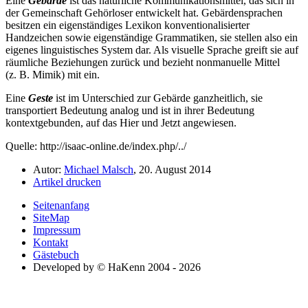
Eine
Gebärde
ist das natürliche Kommunikationsmittel, das sich in
der Gemeinschaft Gehörloser entwickelt hat. Gebärdensprachen
besitzen ein eigenständiges Lexikon konventionalisierter
Handzeichen sowie eigenständige Grammatiken, sie stellen also ein
eigenes linguistisches System dar. Als visuelle Sprache greift sie auf
räumliche Beziehungen zurück und bezieht nonmanuelle Mittel
(z. B. Mimik) mit ein.
Eine
Geste
ist im Unterschied zur Gebärde ganzheitlich, sie
transportiert Bedeutung analog und ist in ihrer Bedeutung
kontextgebunden, auf das Hier und Jetzt angewiesen.
Quelle: http://isaac-online.de/index.php/../
Autor:
Michael Malsch
, 20. August 2014
Artikel drucken
Seitenanfang
SiteMap
Impressum
Kontakt
Gästebuch
Developed by © HaKenn 2004 - 2026