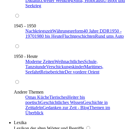
Diktatur
Zweiter Weltkrieg
Shoa, Holocaust
U-Boot und
Seekrieg
1945 - 1950
Nachkriegszeit
Währungsreform
40 Jahre DDR
1950 -
1970
1980 bis Heute
Fluchtgeschichten
Rund ums Auto
1950 - Heute
Moderne Zeiten
Weihnachtliches
Schule,
Tanzstunde
Verschickungskinder
Maritimes,
Seefahrt
Reiseberichte
Der vordere Orient
Andere Themen
Omas Küche
Tierisches
Heiter bis
poetisch
Geschichtliches Wissen
Geschichte in
Zeittafeln
Gedanken zur Zeit - Blog
Themen im
Überblick
Lexika
Lexikon der alten Wörter und Begriffe