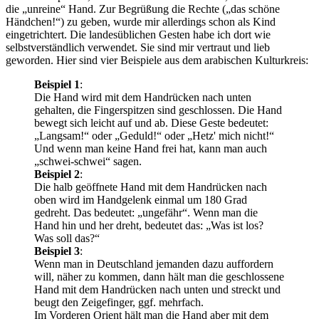
die
unreine
Hand. Zur Begrüßung die Rechte (
das schöne
Händchen!
) zu geben, wurde mir allerdings schon als Kind
eingetrichtert. Die landesüblichen Gesten habe ich dort wie
selbstverständlich verwendet. Sie sind mir vertraut und lieb
geworden. Hier sind vier Beispiele aus dem arabischen Kulturkreis:
Beispiel 1
:
Die Hand wird mit dem Handrücken nach unten
gehalten, die Fingerspitzen sind geschlossen. Die Hand
bewegt sich leicht auf und ab. Diese Geste bedeutet:
Langsam!
oder
Geduld!
oder
Hetz' mich nicht!
Und wenn man keine Hand frei hat, kann man auch
schwei-schwei
sagen.
Beispiel 2
:
Die halb geöffnete Hand mit dem Handrücken nach
oben wird im Handgelenk einmal um 180 Grad
gedreht. Das bedeutet:
ungefähr
. Wenn man die
Hand hin und her dreht, bedeutet das:
Was ist los?
Was soll das?
Beispiel 3
:
Wenn man in Deutschland jemanden dazu auffordern
will, näher zu kommen, dann hält man die geschlossene
Hand mit dem Handrücken nach unten und streckt und
beugt den Zeigefinger, ggf. mehrfach.
Im Vorderen Orient hält man die Hand aber mit dem