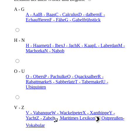
A - G
A - Aal
B - Baas
C - Calculus
D - dalbern
E -
Echauffieren
F - Fähe
G - Gabelfrühstück
H - N
H - Haarnetz
I - Ibex
J - Jach
K - Kaap
L - Laberdan
M -
Machorka
N - Nabob
O - U
O - Obers
P - Pachulke
Q - Quacksalber
R -
Rabattmarke
S - Sabberlatz
T - Tabernakel
U -
Ubiquisten
V - Z
V - Vabanque
W - Wackelpeter
X - Xanthippe
Y -
Yacht
Z - Zabel
️ Maritimes Lexikon
️ Ostpreußen-
Vokabular