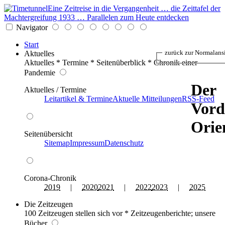
Eine Zeitreise in die Vergangenheit … die Zeittafel der
Machtergreifung 1933 … Parallelen zum Heute entdecken
Navigator
Start
zurück zur Normalans
Aktuelles
Aktuelles * Termine * Seitenüberblick * Chronik einer
Pandemie
Der
Aktuelles / Termine
Leitartikel & Termine
Aktuelle Mitteilungen
RSS-Feed
Vord
Orie
Seitenübersicht
Sitemap
Impressum
Datenschutz
Corona-Chronik
2019
|
2020
2021
|
2022
2023
|
2025
Die Zeitzeugen
100 Zeitzeugen stellen sich vor * Zeitzeugenberichte; unsere
Bücher