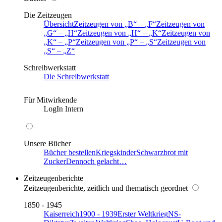
Die Zeitzeugen
Übersicht
Zeitzeugen von
B
–
F
Zeitzeugen von
G
–
H
Zeitzeugen von
H
–
K
Zeitzeugen von
K
–
P
Zeitzeugen von
P
–
S
Zeitzeugen von
S
–
Z
Schreibwerkstatt
Die Schreibwerkstatt
Für Mitwirkende
LogIn Intern
Unsere Bücher
Bücher bestellen
Kriegskinder
Schwarzbrot mit
Zucker
Dennoch gelacht…
Zeitzeugenberichte
Zeitzeugenberichte, zeitlich und thematisch geordnet
1850 - 1945
Kaiserreich
1900 - 1939
Erster Weltkrieg
NS-