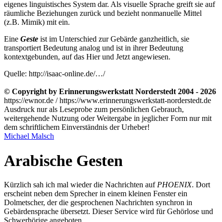
eigenes linguistisches System dar. Als visuelle Sprache greift sie auf
räumliche Beziehungen zurück und bezieht nonmanuelle Mittel
(z.B. Mimik) mit ein.
Eine
Geste
ist im Unterschied zur Gebärde ganzheitlich, sie
transportiert Bedeutung analog und ist in ihrer Bedeutung
kontextgebunden, auf das Hier und Jetzt angewiesen.
Quelle: http://isaac-online.de/…/
© Copyright by Erinnerungswerkstatt Norderstedt 2004 - 2026
https://ewnor.de / https://www.erinnerungswerkstatt-norderstedt.de
Ausdruck nur als Leseprobe zum persönlichen Gebrauch,
weitergehende Nutzung oder Weitergabe in jeglicher Form nur mit
dem schriftlichem Einverständnis der Urheber!
Michael Malsch
Arabische Gesten
Kürzlich sah ich mal wieder die Nachrichten auf
PHOENIX
. Dort
erscheint neben dem Sprecher in einem kleinen Fenster ein
Dolmetscher, der die gesprochenen Nachrichten synchron in
Gebärdensprache übersetzt. Dieser Service wird für Gehörlose und
Schwerhörige angeboten.