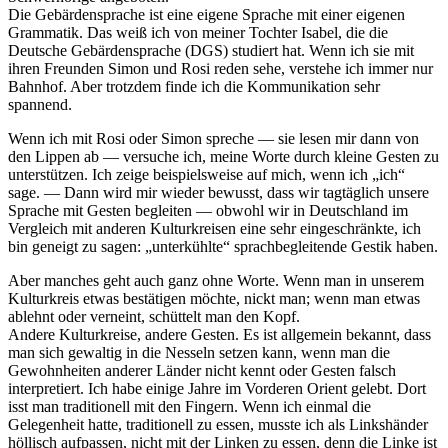
Die Gebärdensprache ist eine eigene Sprache mit einer eigenen
Grammatik. Das weiß ich von meiner Tochter Isabel, die die
Deutsche Gebärdensprache (DGS) studiert hat. Wenn ich sie mit
ihren Freunden Simon und Rosi reden sehe, verstehe ich immer nur
Bahnhof. Aber trotzdem finde ich die Kommunikation sehr
spannend.
Wenn ich mit Rosi oder Simon spreche — sie lesen mir dann von
den Lippen ab — versuche ich, meine Worte durch kleine Gesten zu
unterstützen. Ich zeige beispielsweise auf mich, wenn ich
ich
sage. — Dann wird mir wieder bewusst, dass wir tagtäglich unsere
Sprache mit Gesten begleiten — obwohl wir in Deutschland im
Vergleich mit anderen Kulturkreisen eine sehr eingeschränkte, ich
bin geneigt zu sagen:
unterkühlte
sprachbegleitende Gestik haben.
Aber manches geht auch ganz ohne Worte. Wenn man in unserem
Kulturkreis etwas bestätigen möchte, nickt man; wenn man etwas
ablehnt oder verneint, schüttelt man den Kopf.
Andere Kulturkreise, andere Gesten. Es ist allgemein bekannt, dass
man sich gewaltig in die Nesseln setzen kann, wenn man die
Gewohnheiten anderer Länder nicht kennt oder Gesten falsch
interpretiert. Ich habe einige Jahre im Vorderen Orient gelebt. Dort
isst man traditionell mit den Fingern. Wenn ich einmal die
Gelegenheit hatte, traditionell zu essen, musste ich als Linkshänder
höllisch aufpassen, nicht mit der Linken zu essen, denn die Linke ist