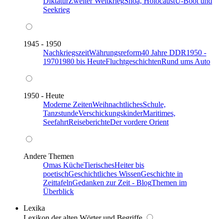
Diktatur
Zweiter Weltkrieg
Shoa, Holocaust
U-Boot und
Seekrieg
1945 - 1950
Nachkriegszeit
Währungsreform
40 Jahre DDR
1950 -
1970
1980 bis Heute
Fluchtgeschichten
Rund ums Auto
1950 - Heute
Moderne Zeiten
Weihnachtliches
Schule,
Tanzstunde
Verschickungskinder
Maritimes,
Seefahrt
Reiseberichte
Der vordere Orient
Andere Themen
Omas Küche
Tierisches
Heiter bis
poetisch
Geschichtliches Wissen
Geschichte in
Zeittafeln
Gedanken zur Zeit - Blog
Themen im
Überblick
Lexika
Lexikon der alten Wörter und Begriffe