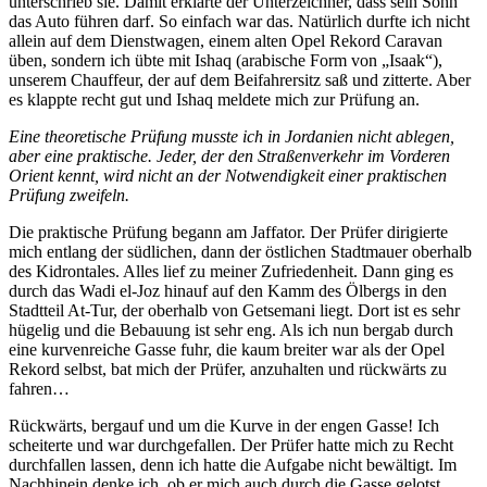
unterschrieb sie. Damit erklärte der Unterzeichner, dass sein Sohn
das Auto führen darf. So einfach war das. Natürlich durfte ich nicht
allein auf dem Dienstwagen, einem alten Opel Rekord Caravan
üben, sondern ich übte mit Ishaq (arabische Form von
Isaak
),
unserem Chauffeur, der auf dem Beifahrersitz saß und zitterte. Aber
es klappte recht gut und Ishaq meldete mich zur Prüfung an.
Eine theoretische Prüfung musste ich in Jordanien nicht ablegen,
aber eine praktische. Jeder, der den Straßenverkehr im Vorderen
Orient kennt, wird nicht an der Notwendigkeit einer praktischen
Prüfung zweifeln.
Die praktische Prüfung begann am Jaffator. Der Prüfer dirigierte
mich entlang der südlichen, dann der östlichen Stadtmauer oberhalb
des Kidrontales. Alles lief zu meiner Zufriedenheit. Dann ging es
durch das Wadi el-Joz hinauf auf den Kamm des Ölbergs in den
Stadtteil At-Tur, der oberhalb von Getsemani liegt. Dort ist es sehr
hügelig und die Bebauung ist sehr eng. Als ich nun bergab durch
eine kurvenreiche Gasse fuhr, die kaum breiter war als der Opel
Rekord selbst, bat mich der Prüfer, anzuhalten und rückwärts zu
fahren…
Rückwärts, bergauf und um die Kurve in der engen Gasse! Ich
scheiterte und war durchgefallen. Der Prüfer hatte mich zu Recht
durchfallen lassen, denn ich hatte die Aufgabe nicht bewältigt. Im
Nachhinein denke ich, ob er mich auch durch die Gasse gelotst