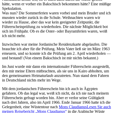
hätte, wenn er vorher ein Bakschisch bekommen hätte? Eine müßige
Spekulation.
Was nun? Die Sommerferien waren vorbei und mein Bruder und ich
mussten wieder zurück in die Schule. Weihnachten waren wir
wieder zu Hause, aber das war kein geeigneter Zeitpunkt, die
Führerscheinprüfung zu wiederholen. Die nächste Möglichkeit bot
sich im Frühjahr. Ob es die Oster- oder Bayramferien waren, weiß
ich nicht mehr.
Inzwischen war meine Jordanische Residenzkarte abgelaufen. Die
brauchte ich aber für die Prüfung. Mein Vater ließ sie im März 1963
erneuern, und so konnte ich die Prüfung am 2. April wiederholen —
und bestand! (Von einem Bakschisch ist mir nichts bekannt.)
Im Juni wurde mir dann ein internationaler Führerschein ausgestellt,
den mir meine Eltern mitbrachten, als sie uns in Kairo abholten, um
den gemeinsamen Heimaturlaub anzutreten. Nun stand dem Fahren
in Deutschland nichts mehr im Wege.
Mit dem jordanischen Führerschein bin ich auch in Ägypten
gefahren. Ob das legal war, weiß ich nicht, da ich nie nach meinem
Führerschein gefragt worden bin. Aber er verlor seine Gültigkeit
nach drei Jahren, also im April 1966. Ende Januar 1966 hatte ich die
Gelegenheit, eine Wüstentour nach
Mons Claudianus
Lesen Sie auch
meinen Reisebericht
Mons Claudianus
in die Arabische Wüste