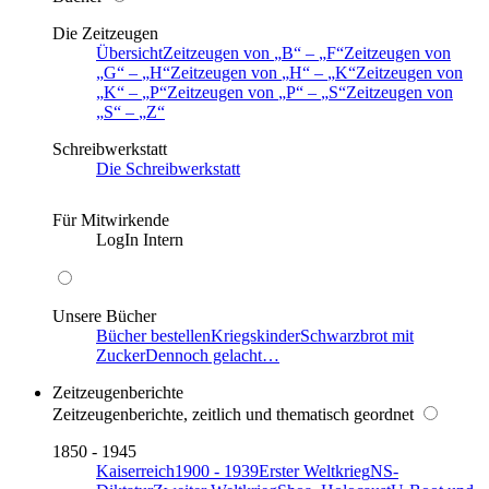
Die Zeitzeugen
Übersicht
Zeitzeugen von
B
–
F
Zeitzeugen von
G
–
H
Zeitzeugen von
H
–
K
Zeitzeugen von
K
–
P
Zeitzeugen von
P
–
S
Zeitzeugen von
S
–
Z
Schreibwerkstatt
Die Schreibwerkstatt
Für Mitwirkende
LogIn Intern
Unsere Bücher
Bücher bestellen
Kriegskinder
Schwarzbrot mit
Zucker
Dennoch gelacht…
Zeitzeugenberichte
Zeitzeugenberichte, zeitlich und thematisch geordnet
1850 - 1945
Kaiserreich
1900 - 1939
Erster Weltkrieg
NS-