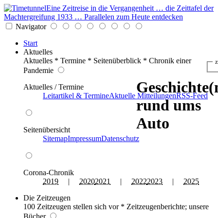
Eine Zeitreise in die Vergangenheit … die Zeittafel der
Machtergreifung 1933 … Parallelen zum Heute entdecken
Navigator
Start
Aktuelles
Aktuelles * Termine * Seitenüberblick * Chronik einer
z
Pandemie
Geschichte(
Aktuelles / Termine
Leitartikel & Termine
Aktuelle Mitteilungen
RSS-Feed
rund ums
Auto
Seitenübersicht
Sitemap
Impressum
Datenschutz
Corona-Chronik
2019
|
2020
2021
|
2022
2023
|
2025
Die Zeitzeugen
100 Zeitzeugen stellen sich vor * Zeitzeugenberichte; unsere
Bücher