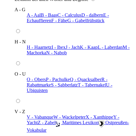
A - G
A - Aal
B - Baas
C - Calculus
D - dalbern
E -
Echauffieren
F - Fähe
G - Gabelfrühstück
H - N
H - Haarnetz
I - Ibex
J - Jach
K - Kaap
L - Laberdan
M -
Machorka
N - Nabob
O - U
O - Obers
P - Pachulke
Q - Quacksalber
R -
Rabattmarke
S - Sabberlatz
T - Tabernakel
U -
Ubiquisten
V - Z
V - Vabanque
W - Wackelpeter
X - Xanthippe
Y -
Yacht
Z - Zabel
️ Maritimes Lexikon
️ Ostpreußen-
Vokabular