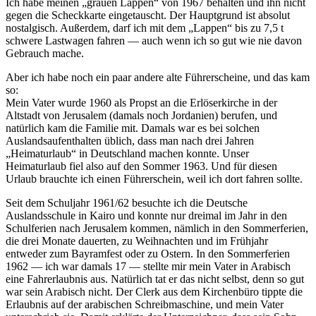
Ich habe meinen
grauen Lappen
von 1967 behalten und ihn nicht
gegen die Scheckkarte eingetauscht. Der Hauptgrund ist absolut
nostalgisch. Außerdem, darf ich mit dem
Lappen
bis zu 7,5 t
schwere Lastwagen fahren — auch wenn ich so gut wie nie davon
Gebrauch mache.
Aber ich habe noch ein paar andere alte Führerscheine, und das kam
so:
Mein Vater wurde 1960 als Propst an die Erlöserkirche in der
Altstadt von Jerusalem (damals noch Jordanien) berufen, und
natürlich kam die Familie mit. Damals war es bei solchen
Auslandsaufenthalten üblich, dass man nach drei Jahren
Heimaturlaub
in Deutschland machen konnte. Unser
Heimaturlaub fiel also auf den Sommer 1963. Und für diesen
Urlaub brauchte ich einen Führerschein, weil ich dort fahren sollte.
Seit dem Schuljahr 1961/62 besuchte ich die Deutsche
Auslandsschule in Kairo und konnte nur dreimal im Jahr in den
Schulferien nach Jerusalem kommen, nämlich in den Sommerferien,
die drei Monate dauerten, zu Weihnachten und im Frühjahr
entweder zum Bayramfest oder zu Ostern. In den Sommerferien
1962 — ich war damals 17 — stellte mir mein Vater in Arabisch
eine Fahrerlaubnis aus. Natürlich tat er das nicht selbst, denn so gut
war sein Arabisch nicht. Der Clerk aus dem Kirchenbüro tippte die
Erlaubnis auf der arabischen Schreibmaschine, und mein Vater