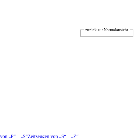
zurück zur Normalansicht
 von
P
–
S
Zeitzeugen von
S
–
Z