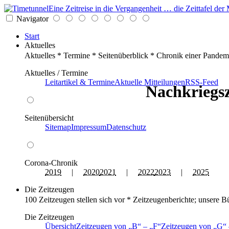
Eine Zeitreise in die Vergangenheit … die Zeittafel d
Navigator
Start
Aktuelles
Aktuelles * Termine * Seitenüberblick * Chronik einer Pandem
Aktuelles / Termine
Leitartikel & Termine
Aktuelle Mitteilungen
RSS-Feed
Nachkriegsz
Seitenübersicht
Sitemap
Impressum
Datenschutz
Corona-Chronik
2019
|
2020
2021
|
2022
2023
|
2025
Die Zeitzeugen
100 Zeitzeugen stellen sich vor * Zeitzeugenberichte; unsere B
Die Zeitzeugen
Übersicht
Zeitzeugen von
B
–
F
Zeitzeugen von
G