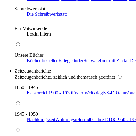
Schreibwerkstatt
Die Schreibwerkstatt
Für Mitwirkende
LogIn Intern
Unsere Bücher
Bücher bestellen
Kriegskinder
Schwarzbrot mit Zucker
De
Zeitzeugenberichte
Zeitzeugenberichte, zeitlich und thematisch geordnet
1850 - 1945
Kaiserreich
1900 - 1939
Erster Weltkrieg
NS-Diktatur
Zwei
1945 - 1950
Nachkriegszeit
Währungsreform
40 Jahre DDR
1950 - 19