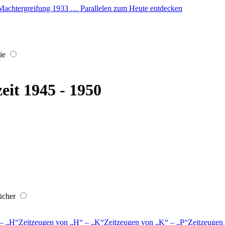
er Machtergreifung 1933 … Parallelen zum Heute entdecken
ie
eit 1945 - 1950
ücher
–
H
Zeitzeugen von
H
–
K
Zeitzeugen von
K
–
P
Zeitzeugen