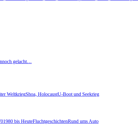
nnoch gelacht…
ter Weltkrieg
Shoa, Holocaust
U-Boot und Seekrieg
70
1980 bis Heute
Fluchtgeschichten
Rund ums Auto