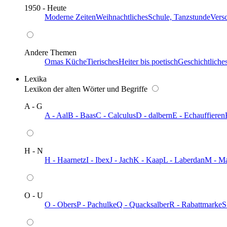
1950 - Heute
Moderne Zeiten
Weihnachtliches
Schule, Tanzstunde
Vers
Andere Themen
Omas Küche
Tierisches
Heiter bis poetisch
Geschichtliche
Lexika
Lexikon der alten Wörter und Begriffe
A - G
A - Aal
B - Baas
C - Calculus
D - dalbern
E - Echauffieren
H - N
H - Haarnetz
I - Ibex
J - Jach
K - Kaap
L - Laberdan
M - M
O - U
O - Obers
P - Pachulke
Q - Quacksalber
R - Rabattmarke
S