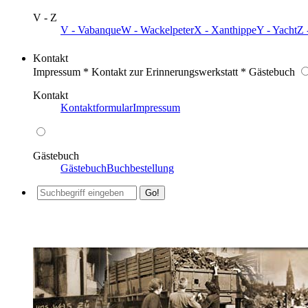
V - Z
V - Vabanque
W - Wackelpeter
X - Xanthippe
Y - Yacht
Z 
Kontakt
Impressum * Kontakt zur Erinnerungswerkstatt * Gästebuch
Kontakt
Kontaktformular
Impressum
Gästebuch
Gästebuch
Buchbestellung