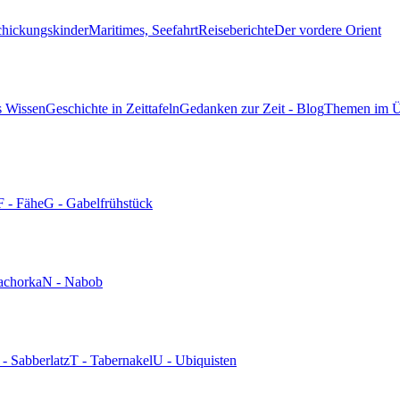
chickungskinder
Maritimes, Seefahrt
Reiseberichte
Der vordere Orient
s Wissen
Geschichte in Zeittafeln
Gedanken zur Zeit - Blog
Themen im Ü
F - Fähe
G - Gabelfrühstück
achorka
N - Nabob
 - Sabberlatz
T - Tabernakel
U - Ubiquisten