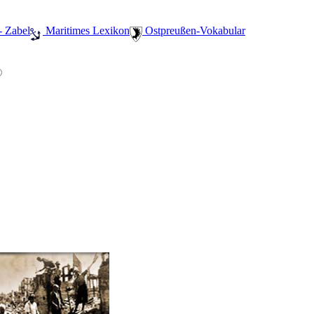
- Zabel
️ Maritimes Lexikon
️ Ostpreußen-Vokabular