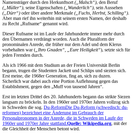
Namensträger durch den Herkunftsort
(
Malsch
)
, den Beruf
(
Müller
)
, seine Eigenschaften
(
Wunderlich
)
, sein Aussehen
(
Dürr
)
oder über andere Merkmale
(
Fuchs, Herbst, Schilling
)
.
Aber man rief ihn weiterhin mit seinem ersten Namen, der deshalb
zu Recht
Rufname
genannt wird.
Dieser Rufname ist im Laufe der Jahrhunderte immer mehr durch
den Übernamen verdrängt worden. Auch die Pluralform der
pronominalen Anrede, die früher nur dem Adel und dem Klerus
vorbehalten war (
Ihro Gnaden
,
Eure Heiligkeit
), setzte sich für
jeden Fremden durch.
Als ich 1966 mit dem Studium an der Freien Universität Berlin
begann, trugen die Studenten Jackett und Schlips und siezten sich.
Erst meine, die 1968er Generation, fing an, sich zu duzen.
Sicherlich war dabei auch eine Portion Auflehnung gegen das
Establishment, gegen den
Muff von tausend Jahren
.
Erst im letzten Drittel des 20. Jahrhunderts begann das strikte Siezen
langsam zu bröckeln. In den 1960er und 1970er Jahren vollzog sich
in Schweden die sog.
Du-Reform
Die Du-Reform (schwedisch: du-
reformen) bezeichnet eine Änderung im Gebrauch der
Personalpronomen in der Anrede, die in Schweden im Laufe der
1960er und 1970er Jahre stattfand.
Quelle: Wikipedia.org
, mit der
die Gleichheit der Menschen betont wird.