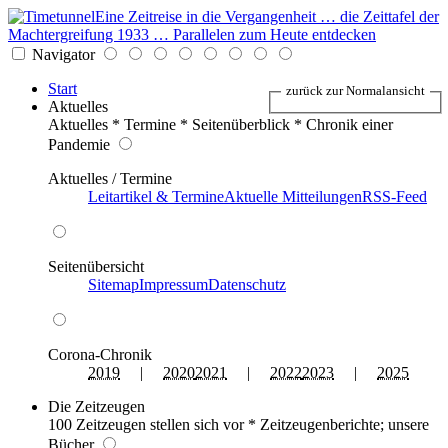
Eine Zeitreise in die Vergangenheit … die Zeittafel der
Machtergreifung 1933 … Parallelen zum Heute entdecken
Navigator
Start
zurück zur Normalansicht
Aktuelles
Aktuelles * Termine * Seitenüberblick * Chronik einer
Pandemie
Aktuelles / Termine
Leitartikel & Termine
Aktuelle Mitteilungen
RSS-Feed
Seitenübersicht
Sitemap
Impressum
Datenschutz
Corona-Chronik
2019
|
2020
2021
|
2022
2023
|
2025
Die Zeitzeugen
100 Zeitzeugen stellen sich vor * Zeitzeugenberichte; unsere
Bücher