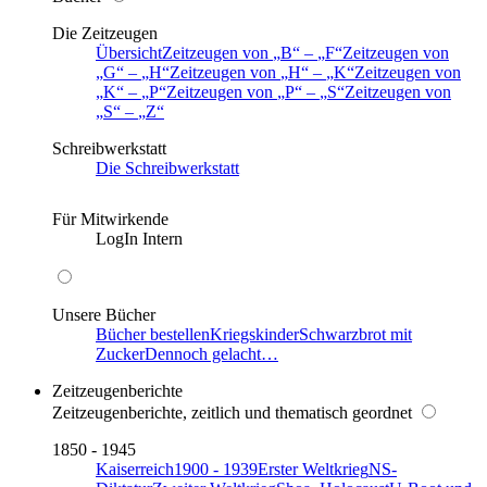
Die Zeitzeugen
Übersicht
Zeitzeugen von
B
–
F
Zeitzeugen von
G
–
H
Zeitzeugen von
H
–
K
Zeitzeugen von
K
–
P
Zeitzeugen von
P
–
S
Zeitzeugen von
S
–
Z
Schreibwerkstatt
Die Schreibwerkstatt
Für Mitwirkende
LogIn Intern
Unsere Bücher
Bücher bestellen
Kriegskinder
Schwarzbrot mit
Zucker
Dennoch gelacht…
Zeitzeugenberichte
Zeitzeugenberichte, zeitlich und thematisch geordnet
1850 - 1945
Kaiserreich
1900 - 1939
Erster Weltkrieg
NS-