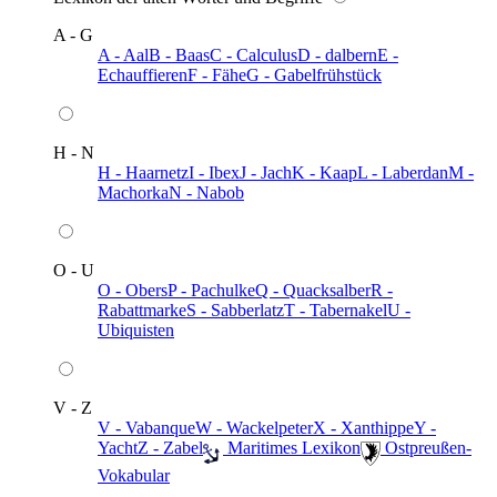
A - G
A - Aal
B - Baas
C - Calculus
D - dalbern
E -
Echauffieren
F - Fähe
G - Gabelfrühstück
H - N
H - Haarnetz
I - Ibex
J - Jach
K - Kaap
L - Laberdan
M -
Machorka
N - Nabob
O - U
O - Obers
P - Pachulke
Q - Quacksalber
R -
Rabattmarke
S - Sabberlatz
T - Tabernakel
U -
Ubiquisten
V - Z
V - Vabanque
W - Wackelpeter
X - Xanthippe
Y -
Yacht
Z - Zabel
️ Maritimes Lexikon
️ Ostpreußen-
Vokabular