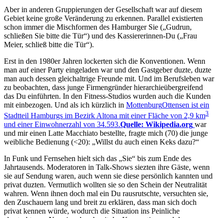
Aber in anderen Gruppierungen der Gesellschaft war auf diesem
Gebiet keine große Veränderung zu erkennen. Parallel existierten
schon immer die Mischformen des Hamburger Sie (
Gudrun,
schließen Sie bitte die Tür
) und des Kassiererinnen-Du (
Frau
Meier, schließ bitte die Tür
).
Erst in den 1980er Jahren lockerten sich die Konventionen. Wenn
man auf einer Party eingeladen war und den Gastgeber duzte, duzte
man auch dessen gleichaltrige Freunde mit. Und im Berufsleben war
zu beobachten, dass junge Firmengründer hierarchieübergreifend
das Du einführten. In den Fitness-Studios wurden auch die Kunden
mit einbezogen. Und als ich kürzlich in
Mottenburg
Ottensen ist ein
3
Stadtteil Hamburgs im Bezirk Altona mit einer Fläche von 2,9 km
und einer Einwohnerzahl von 34.593.
Quelle: Wikipedia.org
war
und mir einen Latte Macchiato bestellte, fragte mich (70) die junge
weibliche Bedienung (<20):
Willst du auch einen Keks dazu?
In Funk und Fernsehen hielt sich das
Sie
bis zum Ende des
Jahrtausends. Moderatoren in Talk-Shows siezten ihre Gäste, wenn
sie auf Sendung waren, auch wenn sie diese persönlich kannten und
privat duzten. Vermutlich wollten sie so den Schein der Neutralität
wahren. Wenn ihnen doch mal ein Du rausrutschte, versuchten sie,
den Zuschauern lang und breit zu erklären, dass man sich doch
privat kennen würde, wodurch die Situation ins Peinliche