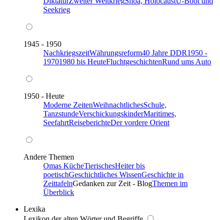
Diktatur
Zweiter Weltkrieg
Shoa, Holocaust
U-Boot und
Seekrieg
1945 - 1950
Nachkriegszeit
Währungsreform
40 Jahre DDR
1950 -
1970
1980 bis Heute
Fluchtgeschichten
Rund ums Auto
1950 - Heute
Moderne Zeiten
Weihnachtliches
Schule,
Tanzstunde
Verschickungskinder
Maritimes,
Seefahrt
Reiseberichte
Der vordere Orient
Andere Themen
Omas Küche
Tierisches
Heiter bis
poetisch
Geschichtliches Wissen
Geschichte in
Zeittafeln
Gedanken zur Zeit - Blog
Themen im
Überblick
Lexika
Lexikon der alten Wörter und Begriffe