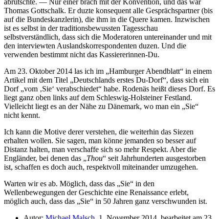
abrutschte. — Nur einer brach mit der Konvention, und das war
Thomas Gottschalk. Er duzte konsequent alle Gesprächspartner (bis
auf die Bundeskanzlerin), die ihm in die Quere kamen. Inzwischen
ist es selbst in der traditionsbewussten Tagesschau
selbstverständlich, dass sich die Moderatoren untereinander und mit
den interviewten Auslandskorrespondenten duzen. Und die
verwenden bestimmt nicht das Kassiererinnen-Du.
Am 23. Oktober 2014 las ich im
Hamburger Abendblatt
in einem
Artikel mit dem Titel
Deutschlands erstes Du-Dorf
, dass sich ein
Dorf
vom
Sie
verabschiedet
habe. Rodenäs heißt dieses Dorf. Es
liegt ganz oben links auf dem Schleswig-Holsteiner Festland.
Vielleicht liegt es an der Nähe zu Dänemark, wo man ein
Sie
nicht kennt.
Ich kann die Motive derer verstehen, die weiterhin das Siezen
erhalten wollen. Sie sagen, man könne jemanden so besser auf
Distanz halten, man verschaffe sich so mehr Respekt. Aber die
Engländer, bei denen das
Thou
seit Jahrhunderten ausgestorben
ist, schaffen es doch auch, respektvoll miteinander umzugehen.
Warten wir es ab. Möglich, dass das
Sie
in den
Wellenbewegungen der Geschichte eine Renaissance erlebt,
möglich auch, dass das
Sie
in 50 Jahren ganz verschwunden ist.
Autor:
Michael Malsch
, 1. November 2014, bearbeitet am 23.