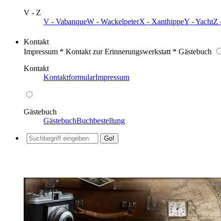
V - Z
V - Vabanque
W - Wackelpeter
X - Xanthippe
Y - Yacht
Z 
Kontakt
Impressum * Kontakt zur Erinnerungswerkstatt * Gästebuch
Kontakt
Kontaktformular
Impressum
Gästebuch
Gästebuch
Buchbestellung