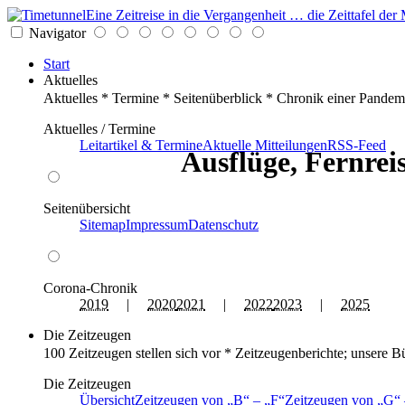
Eine Zeitreise in die Vergangenheit … die Zeittafel d
Navigator
Start
Aktuelles
Aktuelles * Termine * Seitenüberblick * Chronik einer Pandem
Aktuelles / Termine
Leitartikel & Termine
Aktuelle Mitteilungen
RSS-Feed
Ausflüge, Fernrei
Seitenübersicht
Sitemap
Impressum
Datenschutz
Corona-Chronik
2019
|
2020
2021
|
2022
2023
|
2025
Die Zeitzeugen
100 Zeitzeugen stellen sich vor * Zeitzeugenberichte; unsere B
Die Zeitzeugen
Übersicht
Zeitzeugen von
B
–
F
Zeitzeugen von
G