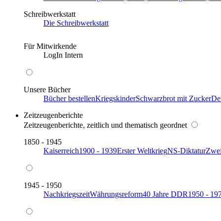
Schreibwerkstatt
Die Schreibwerkstatt
Für Mitwirkende
LogIn Intern
Unsere Bücher
Bücher bestellen
Kriegskinder
Schwarzbrot mit Zucker
De
Zeitzeugenberichte
Zeitzeugenberichte, zeitlich und thematisch geordnet
1850 - 1945
Kaiserreich
1900 - 1939
Erster Weltkrieg
NS-Diktatur
Zwei
1945 - 1950
Nachkriegszeit
Währungsreform
40 Jahre DDR
1950 - 19