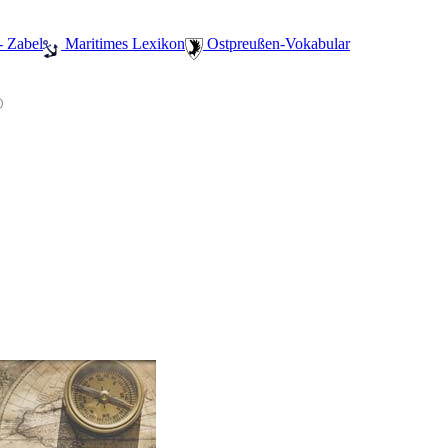
- Zabel
️ Maritimes Lexikon
️ Ostpreußen-Vokabular