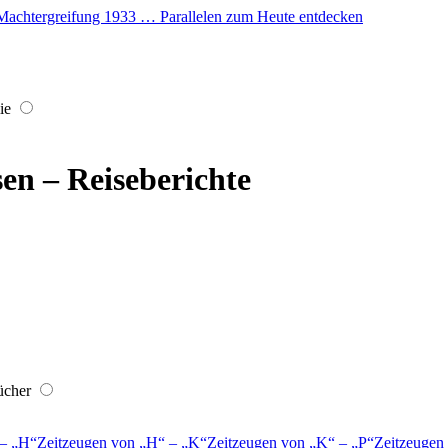
er Machtergreifung 1933 … Parallelen zum Heute entdecken
ie
sen – Reiseberichte
ücher
–
H
Zeitzeugen von
H
–
K
Zeitzeugen von
K
–
P
Zeitzeugen