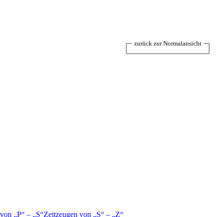
zurück zur Normalansicht
 von
P
–
S
Zeitzeugen von
S
–
Z