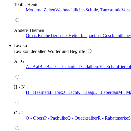
1950 - Heute
Moderne Zeiten
Weihnachtliches
Schule, Tanzstunde
Vers
Andere Themen
Omas Küche
Tierisches
Heiter bis poetisch
Geschichtliche
Lexika
Lexikon der alten Wörter und Begriffe
A - G
A - Aal
B - Baas
C - Calculus
D - dalbern
E - Echauffieren
H - N
H - Haarnetz
I - Ibex
J - Jach
K - Kaap
L - Laberdan
M - M
O - U
O - Obers
P - Pachulke
Q - Quacksalber
R - Rabattmarke
S