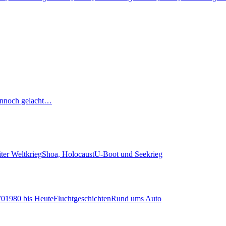
nnoch gelacht…
ter Weltkrieg
Shoa, Holocaust
U-Boot und Seekrieg
70
1980 bis Heute
Fluchtgeschichten
Rund ums Auto