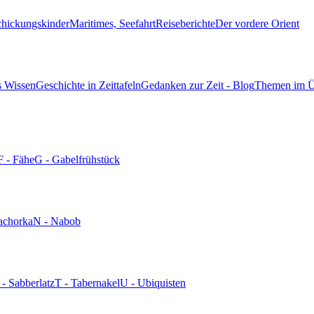
chickungskinder
Maritimes, Seefahrt
Reiseberichte
Der vordere Orient
s Wissen
Geschichte in Zeittafeln
Gedanken zur Zeit - Blog
Themen im Ü
F - Fähe
G - Gabelfrühstück
achorka
N - Nabob
 - Sabberlatz
T - Tabernakel
U - Ubiquisten