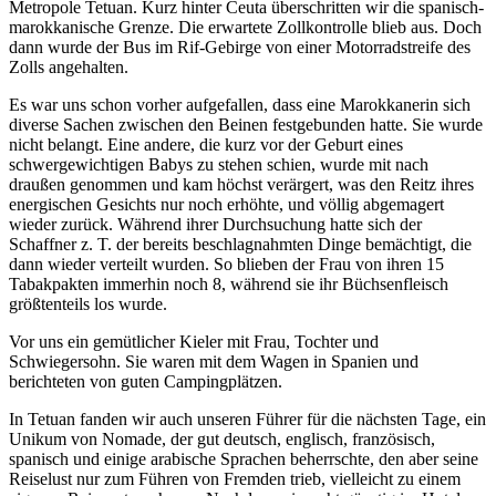
Metropole Tetuan. Kurz hinter Ceuta überschritten wir die spanisch-
marokkanische Grenze. Die erwartete Zollkontrolle blieb aus. Doch
dann wurde der Bus im Rif-Gebirge von einer Motorradstreife des
Zolls angehalten.
Es war uns schon vorher aufgefallen, dass eine Marokkanerin sich
diverse Sachen zwischen den Beinen festgebunden hatte. Sie wurde
nicht belangt. Eine andere, die kurz vor der Geburt eines
schwergewichtigen Babys zu stehen schien, wurde mit nach
draußen genommen und kam höchst verärgert, was den Reitz ihres
energischen Gesichts nur noch erhöhte, und völlig abgemagert
wieder zurück. Während ihrer Durchsuchung hatte sich der
Schaffner z. T. der bereits beschlagnahmten Dinge bemächtigt, die
dann wieder verteilt wurden. So blieben der Frau von ihren 15
Tabakpakten immerhin noch 8, während sie ihr Büchsenfleisch
größtenteils los wurde.
Vor uns ein gemütlicher Kieler mit Frau, Tochter und
Schwiegersohn. Sie waren mit dem Wagen in Spanien und
berichteten von guten Campingplätzen.
In Tetuan fanden wir auch unseren Führer für die nächsten Tage, ein
Unikum von Nomade, der gut deutsch, englisch, französisch,
spanisch und einige arabische Sprachen beherrschte, den aber seine
Reiselust nur zum Führen von Fremden trieb, vielleicht zu einem