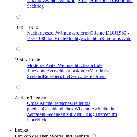
Diktatur
Zweiter Weltkrieg
Shoa, Holocaust
U-Boot und
Seekrieg
1945 - 1950
Nachkriegszeit
Währungsreform
40 Jahre DDR
1950 -
1970
1980 bis Heute
Fluchtgeschichten
Rund ums Auto
1950 - Heute
Moderne Zeiten
Weihnachtliches
Schule,
Tanzstunde
Verschickungskinder
Maritimes,
Seefahrt
Reiseberichte
Der vordere Orient
Andere Themen
Omas Küche
Tierisches
Heiter bis
poetisch
Geschichtliches Wissen
Geschichte in
Zeittafeln
Gedanken zur Zeit - Blog
Themen im
Überblick
Lexika
Lexikon der alten Wörter und Begriffe