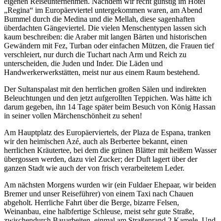
eigenen Reiseunternehmen. Nachdem wir recht günstig im Hotel
Regina
im Europäerviertel untergekommen waren, am Abend
Bummel durch die Medina und die Mellah, diese sagenhaften
überdachten Gängeviertel. Die vielen Menschentypen lassen sich
kaum beschreiben: die Araber mit langen Bärten und historischen
Gewändern mit Fez, Turban oder einfachen Mützen, die Frauen tief
verschleiert, nur durch die Tuchart nach Arm und Reich zu
unterscheiden, die Juden und Inder. Die Läden und
Handwerkerwerkstätten, meist nur aus einem Raum bestehend.
Der Sultanspalast mit den herrlichen großen Sälen und indirekten
Beleuchtungen und den jetzt aufgerollten Teppichen. Was hätte ich
darum gegeben, ihn 14 Tage später beim Besuch von König Hassan
in seiner vollen Märchenschönheit zu sehen!
Am Hauptplatz des Europäerviertels, der Plaza de Espana, tranken
wir den heimischen Azé, auch als Berbertee bekannt, einen
herrlichen Kräutertee, bei dem die grünen Blätter mit heißem Wasser
übergossen werden, dazu viel Zucker; der Duft lagert über der
ganzen Stadt wie auch der von frisch verarbeitetem Leder.
Am nächsten Morgens wurden wir (ein Fuldaer Ehepaar, wir beiden
Bremer und unser Reiseführer) von einem Taxi nach Chauen
abgeholt. Herrliche Fahrt über die Berge, bizarre Felsen,
Weinanbau, eine halbfertige Schleuse, meist sehr gute Straße,
zwischendurch Bauarbeiten, einmal am Straßenrand 2 Kamele. Und