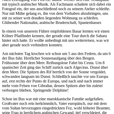
mit typisch arabischer Musik. Als Fachmann schaltete sich dabei ein
Fotograf ein, der uns anschließend noch zu seinem Atelier schleifte.
Nur mit Mühe gelang es, ihn von dem Vorhaben abzubringen, uns
mit zu seiner weit draußen liegenden Wohnung zu schleifen.
Glühender Nationalist, arabische Bruderschaft, Spanienhasser.
In einem von unserem Führer empfohlenen Basar lernten wir einen
Kölner Pfadfinder kennen, der gerade eine Tour durch die Sahara
hinter sich hatte. Er wollte unbedingt mit uns weiterreisen, was wir
aber gerade noch verhindern konnten.
Am nächsten Tag krochen wir schon um 5 aus den Federn, da um 6
der Bus fuhr. Herrlicher Sonnenaufgang über den Bergen.
Frühsonne über dem Meer. Reibungslose Fahrt bis Ceuta. Um 8
spanischer Zeit ging das Schiff zurück nach Algeciras. Dunst über
dem Meer. Die Spitzen des Rif herrlich von der Sonne vergoldet,
schwanden langsam im Dunst. Schließlich tauchte vor uns Europa
auf, erst rechts der Punto de Europa, und nach und nach immer
mehr vom Felsen von Gibraltar, dessen Spitzen aber bis zuletzt
verborgen blieben. Springende Delphine!
Schon im Bus war mir eine marokkanische Familie aufgefallen.
Großvater noch rein herkömmlich, Vater europäisch, nur mit dem
vom Sultan bevorzugten eingedrückten Fez, wohl höherer Beamter,
seine Frau in herrlichem arabischen Gewand, tief verschleiert, die