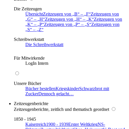
Die Zeitzeugen
Übersicht
Zeitzeugen von
B
–
F
Zeitzeugen von
G
–
H
Zeitzeugen von
H
–
K
Zeitzeugen von
K
–
P
Zeitzeugen von
P
–
S
Zeitzeugen von
S
–
Z
Schreibwerkstatt
Die Schreibwerkstatt
Für Mitwirkende
LogIn Intern
Unsere Bücher
Bücher bestellen
Kriegskinder
Schwarzbrot mit
Zucker
Dennoch gelacht…
Zeitzeugenberichte
Zeitzeugenberichte, zeitlich und thematisch geordnet
1850 - 1945
Kaiserreich
1900 - 1939
Erster Weltkrieg
NS-