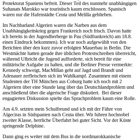
Protektorat Spaniens befreit. Dieser Teil des nunmehr unabhängigen
Sultanats Marokko war touristisch kaum erschlossen. Spanisch
waren nur die Hafenstädte Ceuta und Melilla geblieben.
Im Nachbarland Algerien waren die Narben aus dem
Unabhängigkeitskrieg gegen Frankreich noch frisch. Davon hatte
ich bereits in der Jugendherberge in Pau (Südfrankreich) am 18.8.
einen Eindruck bekommen). Ich war noch aufgewühlt von den
Berichten über den kurz zuvor erfolgten Mauerbau in Berlin. Die
Westmächte hatten gerade ihre üblichen Protestschreiben überreicht,
während Ulbricht die Jugend aufforderte, sich bereit für eine
militärische Aufgabe zu halten, und die Berliner Presse vermerkte:
Kennedy schweigt, MacMillan geht auf Jagd und Brandt und
Adenauer zerfleischen sich im Wahlkampf. Zusammen mit einem
Studenten der TH München aus Coburg hatte ich noch mit 2
Algeriern über eine Stunde lang über das Deutschlandproblem und
anschließend über die algerische Frage diskutiert. Bei dieser
engagierten Diskussion spielte das Sprachproblem kaum eine Rolle.
Am 4.9. setzten mein Schulfreund und ich mit der Fähre von
Algeciras in Südspanien nach Ceuta über. Wir fuhren hochnobel
zweiter Klasse, herrliche Überfahrt bei guter Sicht. Vor der Küste
springende Delphine.
Dann ging es weiter mit dem Bus in die nordmarokkanische