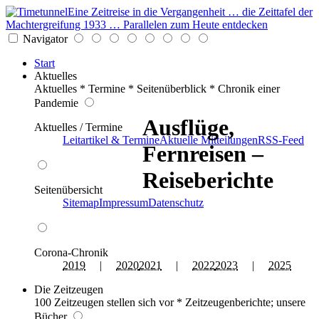
Eine Zeitreise in die Vergangenheit … die Zeittafel der
Machtergreifung 1933 … Parallelen zum Heute entdecken
Navigator
Start
Aktuelles
Aktuelles * Termine * Seitenüberblick * Chronik einer
Pandemie
Ausflüge,
Aktuelles / Termine
Leitartikel & Termine
Aktuelle Mitteilungen
RSS-Feed
Fernreisen –
Reiseberichte
Seitenübersicht
Sitemap
Impressum
Datenschutz
Corona-Chronik
2019
|
2020
2021
|
2022
2023
|
2025
Die Zeitzeugen
100 Zeitzeugen stellen sich vor * Zeitzeugenberichte; unsere
Bücher