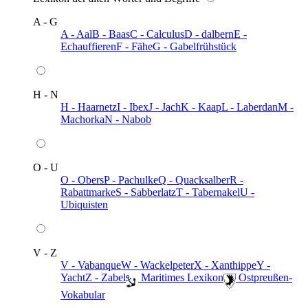
A - G
A - Aal
B - Baas
C - Calculus
D - dalbern
E -
Echauffieren
F - Fähe
G - Gabelfrühstück
H - N
H - Haarnetz
I - Ibex
J - Jach
K - Kaap
L - Laberdan
M -
Machorka
N - Nabob
O - U
O - Obers
P - Pachulke
Q - Quacksalber
R -
Rabattmarke
S - Sabberlatz
T - Tabernakel
U -
Ubiquisten
V - Z
V - Vabanque
W - Wackelpeter
X - Xanthippe
Y -
Yacht
Z - Zabel
️ Maritimes Lexikon
️ Ostpreußen-
Vokabular