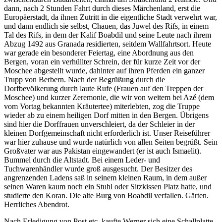
dann, nach 2 Stunden Fahrt durch dieses Märchenland, erst die
Europäerstadt, da ihnen Zutritt in die eigentliche Stadt verwehrt war,
und dann endlich sie selbst, Chauen, das Juwel des Rifs, in einem
Tal des Rifs, in dem der Kalif Boabdil und seine Leute nach ihrem
Abzug 1492 aus Granada residierten, seitdem Wallfahrtsort. Heute
war gerade ein besonderer Feiertag, eine Abordnung aus den
Bergen, voran ein verhüllter Schrein, der für kurze Zeit vor der
Moschee abgestellt wurde, dahinter auf ihren Pferden ein ganzer
Trupp von Berbern. Nach der Begrüßung durch die
Dorfbevölkerung durch laute Rufe (Frauen auf den Treppen der
Moschee) und kurzer Zeremonie, die wir von weitem bei Azé (dem
vom Vortag bekannten Kräutertee) miterlebten, zog die Truppe
wieder ab zu einem heiligen Dorf mitten in den Bergen. Übrigens
sind hier die Dorffrauen unverschleiert, da der Schleier in der
kleinen Dorfgemeinschaft nicht erforderlich ist. Unser Reiseführer
war hier zuhause und wurde natürlich von allen Seiten begrüßt. Sein
Großvater war aus Pakistan eingewandert (er ist auch Ismaelit).
Bummel durch die Altstadt. Bei einem Leder- und
Tuchwarenhändler wurde groß ausgesucht. Der Besitzer des
angrenzenden Ladens saß in seinem kleinen Raum, in dem außer
seinen Waren kaum noch ein Stuhl oder Sitzkissen Platz hatte, und
studierte den Koran. Die alte Burg von Boabdil verfallen. Gärten.
Herrliches Abendrot.
Nach Erledigung von Post etc. kaufte Werner sich eine Schallplatte