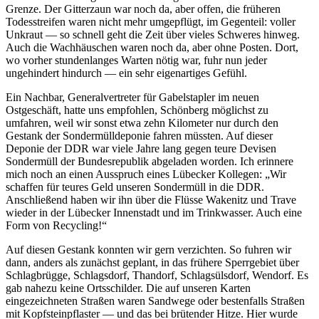
Grenze. Der Gitterzaun war noch da, aber offen, die früheren
Todesstreifen waren nicht mehr umgepflügt, im Gegenteil: voller
Unkraut — so schnell geht die Zeit über vieles Schweres hinweg.
Auch die Wachhäuschen waren noch da, aber ohne Posten. Dort,
wo vorher stundenlanges Warten nötig war, fuhr nun jeder
ungehindert hindurch — ein sehr eigenartiges Gefühl.
Ein Nachbar, Generalvertreter für Gabelstapler im neuen
Ostgeschäft, hatte uns empfohlen, Schönberg möglichst zu
umfahren, weil wir sonst etwa zehn Kilometer nur durch den
Gestank der Sondermülldeponie fahren müssten. Auf dieser
Deponie der DDR war viele Jahre lang gegen teure Devisen
Sondermüll der Bundesrepublik abgeladen worden. Ich erinnere
mich noch an einen Ausspruch eines Lübecker Kollegen:
Wir
schaffen für teures Geld unseren Sondermüll in die DDR.
Anschließend haben wir ihn über die Flüsse Wakenitz und Trave
wieder in der Lübecker Innenstadt und im Trinkwasser. Auch eine
Form von Recycling!
Auf diesen Gestank konnten wir gern verzichten. So fuhren wir
dann, anders als zunächst geplant, in das frühere Sperrgebiet über
Schlagbrügge, Schlagsdorf, Thandorf, Schlagsülsdorf, Wendorf. Es
gab nahezu keine Ortsschilder. Die auf unseren Karten
eingezeichneten Straßen waren Sandwege oder bestenfalls Straßen
mit Kopfsteinpflaster — und das bei brütender Hitze. Hier wurde