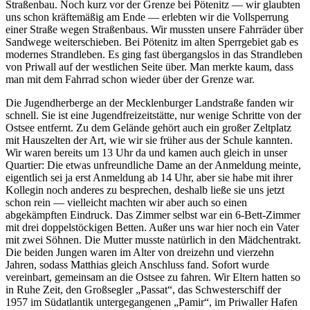
Straßenbau. Noch kurz vor der Grenze bei Pötenitz — wir glaubten
uns schon kräftemäßig am Ende — erlebten wir die Vollsperrung
einer Straße wegen Straßenbaus. Wir mussten unsere Fahrräder über
Sandwege weiterschieben. Bei Pötenitz im alten Sperrgebiet gab es
modernes Strandleben. Es ging fast übergangslos in das Strandleben
von Priwall auf der westlichen Seite über. Man merkte kaum, dass
man mit dem Fahrrad schon wieder über der Grenze war.
Die Jugendherberge an der Mecklenburger Landstraße fanden wir
schnell. Sie ist eine Jugendfreizeitstätte, nur wenige Schritte von der
Ostsee entfernt. Zu dem Gelände gehört auch ein großer Zeltplatz
mit Hauszelten der Art, wie wir sie früher aus der Schule kannten.
Wir waren bereits um 13 Uhr da und kamen auch gleich in unser
Quartier: Die etwas unfreundliche Dame an der Anmeldung meinte,
eigentlich sei ja erst Anmeldung ab 14 Uhr, aber sie habe mit ihrer
Kollegin noch anderes zu besprechen, deshalb ließe sie uns jetzt
schon rein — vielleicht machten wir aber auch so einen
abgekämpften Eindruck. Das Zimmer selbst war ein 6-Bett-Zimmer
mit drei doppelstöckigen Betten. Außer uns war hier noch ein Vater
mit zwei Söhnen. Die Mutter musste natürlich in den Mädchentrakt.
Die beiden Jungen waren im Alter von dreizehn und vierzehn
Jahren, sodass Matthias gleich Anschluss fand. Sofort wurde
vereinbart, gemeinsam an die Ostsee zu fahren. Wir Eltern hatten so
in Ruhe Zeit, den Großsegler
Passat
, das Schwesterschiff der
1957 im Südatlantik untergegangenen
Pamir
, im Priwaller Hafen