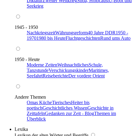
Diktatur
Zweiter Weltkrieg
Shoa, Holocaust
U-Boot und
Seekrieg
1945 - 1950
Nachkriegszeit
Währungsreform
40 Jahre DDR
1950 -
1970
1980 bis Heute
Fluchtgeschichten
Rund ums Auto
1950 - Heute
Moderne Zeiten
Weihnachtliches
Schule,
Tanzstunde
Verschickungskinder
Maritimes,
Seefahrt
Reiseberichte
Der vordere Orient
Andere Themen
Omas Küche
Tierisches
Heiter bis
poetisch
Geschichtliches Wissen
Geschichte in
Zeittafeln
Gedanken zur Zeit - Blog
Themen im
Überblick
Lexika
Lexikon der alten Wörter und Begriffe