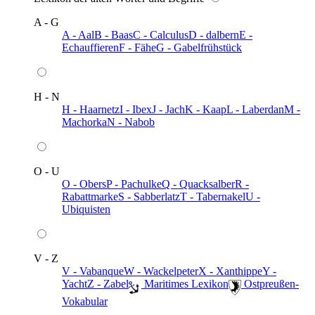
A - G
A - Aal
B - Baas
C - Calculus
D - dalbern
E -
Echauffieren
F - Fähe
G - Gabelfrühstück
H - N
H - Haarnetz
I - Ibex
J - Jach
K - Kaap
L - Laberdan
M -
Machorka
N - Nabob
O - U
O - Obers
P - Pachulke
Q - Quacksalber
R -
Rabattmarke
S - Sabberlatz
T - Tabernakel
U -
Ubiquisten
V - Z
V - Vabanque
W - Wackelpeter
X - Xanthippe
Y -
Yacht
Z - Zabel
️ Maritimes Lexikon
️ Ostpreußen-
Vokabular