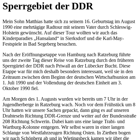
Sperrgebiet der DDR
Mein Sohn Matthias hatte sich zu seinem 16. Geburtstag im August
1990 eine mehrtägige Radtour mit seinem Vater durch Schleswig-
Holstein gewünscht. Auf dieser Tour wollten wir auch das
Kinderparadies
Hansaland
in Sierksdorf und die Karl-May-
Festspiele in Bad Segeberg besuchen.
Nach der Eröffnungsetappe von Hamburg nach Ratzeburg führte
uns der zweite Tag dieser Reise von Ratzeburg durch den früheren
Sperrgürtel der DDR nach Priwall an der Lübecker Bucht. Diese
Etappe war für mich deshalb besonders interessant, weil sie in den
Zeitraum zwischen dem Beginn der deutschen Wirtschaftsunion am
1. Juli 1990 und der Vollendung der deutschen Einheit am 3.
Oktober 1990 fiel.
Am Morgen des 1. Augusts wurden wir bereits um 7 Uhr in der
Jugendherberge in Ratzeburg wach. Noch vor dem Frühstück um 8
Uhr hatten wir unsere Sachen gepackt, dann ging es auf unseren
Drahteseln Richtung DDR-Grenze und weiter auf der Bundesstraße
208 Richtung Schwerin. Dabei kam uns eine lange Trabi- und
Wartburg-Kolonne entgegen. Wir selbst waren in einer langen
Schlange von Westfahrzeugen Richtung Osten. In Ziethen bogen
wir nach Schönberg ab und in Wietingsbeck kamen wir über die