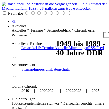
Eine Zeitreise in die Vergangenheit … die Zeittafel der
Machtergreifung 1933 … Parallelen zum Heute entdecken
Navigator
Start
Aktuelles
Aktuelles * Termine * Seitenüberblick * Chronik einer
z
Pandemie
1949 bis 1989 -
Aktuelles / Termine
Leitartikel & Termine
Aktuelle Mitteilungen
RSS-Feed
40 Jahre DDR
Seitenübersicht
Sitemap
Impressum
Datenschutz
Corona-Chronik
2019
|
2020
2021
|
2022
2023
|
2025
Die Zeitzeugen
100 Zeitzeugen stellen sich vor * Zeitzeugenberichte; unsere
Bücher