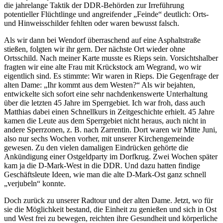
die jahrelange Taktik der DDR-Behörden zur Irreführung
potentieller Flüchtlinge und angreifender
Feinde
deutlich: Orts-
und Hinweisschilder fehlten oder waren bewusst falsch.
Als wir dann bei Wendorf überraschend auf eine Asphaltstraße
stießen, folgten wir ihr gern. Der nächste Ort wieder ohne
Ortsschild. Nach meiner Karte musste es Rieps sein. Vorsichtshalber
fragten wir eine alte Frau mit Krückstock am Wegrand, wo wir
eigentlich sind. Es stimmte: Wir waren in Rieps. Die Gegenfrage der
alten Dame:
Ihr kommt aus dem Westen?
Als wir bejahten,
entwickelte sich sofort eine sehr nachdenkenswerte Unterhaltung
über die letzten 45 Jahre im Sperrgebiet. Ich war froh, dass auch
Matthias dabei einen Schnellkurs in Zeitgeschichte erhielt. 45 Jahre
kamen die Leute aus dem Sperrgebiet nicht heraus, auch nicht in
andere Sperrzonen, z. B. nach Zarrentin. Dort waren wir Mitte Juni,
also nur sechs Wochen vorher, mit unserer Kirchengemeinde
gewesen. Zu den vielen damaligen Eindrücken gehörte die
Ankündigung einer Ostgeldparty im Dorfkrug. Zwei Wochen später
kam ja die D-Mark-West in die DDR. Und dazu hatten findige
Geschäftsleute Ideen, wie man die alte D-Mark-Ost ganz schnell
verjubeln
konnte.
Doch zurück zu unserer Radtour und der alten Dame. Jetzt, wo für
sie die Möglichkeit bestand, die Einheit zu genießen und sich in Ost
und West frei zu bewegen, reichten ihre Gesundheit und körperliche