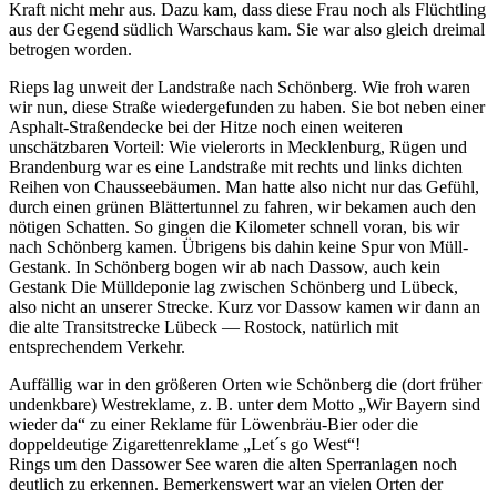
Kraft nicht mehr aus. Dazu kam, dass diese Frau noch als Flüchtling
aus der Gegend südlich Warschaus kam. Sie war also gleich dreimal
betrogen worden.
Rieps lag unweit der Landstraße nach Schönberg. Wie froh waren
wir nun, diese Straße wiedergefunden zu haben. Sie bot neben einer
Asphalt-Straßendecke bei der Hitze noch einen weiteren
unschätzbaren Vorteil: Wie vielerorts in Mecklenburg, Rügen und
Brandenburg war es eine Landstraße mit rechts und links dichten
Reihen von Chausseebäumen. Man hatte also nicht nur das Gefühl,
durch einen grünen Blättertunnel zu fahren, wir bekamen auch den
nötigen Schatten. So gingen die Kilometer schnell voran, bis wir
nach Schönberg kamen. Übrigens bis dahin keine Spur von Müll-
Gestank. In Schönberg bogen wir ab nach Dassow, auch kein
Gestank Die Mülldeponie lag zwischen Schönberg und Lübeck,
also nicht an unserer Strecke. Kurz vor Dassow kamen wir dann an
die alte Transitstrecke Lübeck — Rostock, natürlich mit
entsprechendem Verkehr.
Auffällig war in den größeren Orten wie Schönberg die (dort früher
undenkbare) Westreklame, z. B. unter dem Motto
Wir Bayern sind
wieder da
zu einer Reklame für Löwenbräu-Bier oder die
doppeldeutige Zigarettenreklame
Let´s go West
!
Rings um den Dassower See waren die alten Sperranlagen noch
deutlich zu erkennen. Bemerkenswert war an vielen Orten der