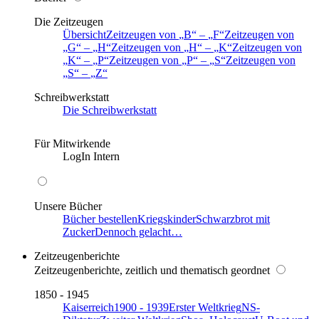
Die Zeitzeugen
Übersicht
Zeitzeugen von
B
–
F
Zeitzeugen von
G
–
H
Zeitzeugen von
H
–
K
Zeitzeugen von
K
–
P
Zeitzeugen von
P
–
S
Zeitzeugen von
S
–
Z
Schreibwerkstatt
Die Schreibwerkstatt
Für Mitwirkende
LogIn Intern
Unsere Bücher
Bücher bestellen
Kriegskinder
Schwarzbrot mit
Zucker
Dennoch gelacht…
Zeitzeugenberichte
Zeitzeugenberichte, zeitlich und thematisch geordnet
1850 - 1945
Kaiserreich
1900 - 1939
Erster Weltkrieg
NS-