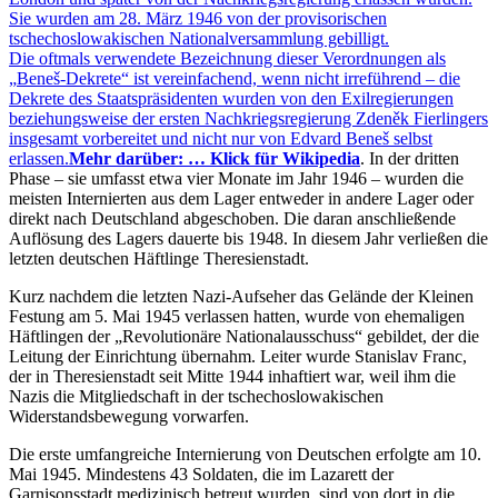
Sie wurden am 28. März 1946 von der provisorischen
tschechoslowakischen Nationalversammlung gebilligt.
Die oftmals verwendete Bezeichnung dieser Verordnungen als
Beneš-Dekrete
ist vereinfachend, wenn nicht irreführend – die
Dekrete des Staatspräsidenten wurden von den Exilregierungen
beziehungsweise der ersten Nachkriegsregierung Zdeněk Fierlingers
insgesamt vorbereitet und nicht nur von Edvard Beneš selbst
erlassen.
Mehr darüber: … Klick für Wikipedia
. In der dritten
Phase – sie umfasst etwa vier Monate im Jahr 1946 – wurden die
meisten Internierten aus dem Lager entweder in andere Lager oder
direkt nach Deutschland abgeschoben. Die daran anschließende
Auflösung des Lagers dauerte bis 1948. In diesem Jahr verließen die
letzten deutschen Häftlinge Theresienstadt.
Kurz nachdem die letzten Nazi-Aufseher das Gelände der Kleinen
Festung am 5. Mai 1945 verlassen hatten, wurde von ehemaligen
Häftlingen der
Revolutionäre Nationalausschuss
gebildet, der die
Leitung der Einrichtung übernahm. Leiter wurde Stanislav Franc,
der in Theresienstadt seit Mitte 1944 inhaftiert war, weil ihm die
Nazis die Mitgliedschaft in der tschechoslowakischen
Widerstandsbewegung vorwarfen.
Die erste umfangreiche Internierung von Deutschen erfolgte am 10.
Mai 1945. Mindestens 43 Soldaten, die im Lazarett der
Garnisonsstadt medizinisch betreut wurden, sind von dort in die