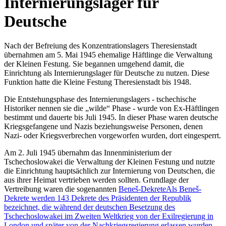
Internierungslager für
Deutsche
Nach der Befreiung des Konzentrationslagers Theresienstadt
übernahmen am 5. Mai 1945 ehemalige Häftlinge die Verwaltung
der Kleinen Festung. Sie begannen umgehend damit, die
Einrichtung als Internierungslager für Deutsche zu nutzen. Diese
Funktion hatte die Kleine Festung Theresienstadt bis 1948.
Die Entstehungsphase des Internierungslagers - tschechische
Historiker nennen sie die
wilde
Phase - wurde von Ex-Häftlingen
bestimmt und dauerte bis Juli 1945. In dieser Phase waren deutsche
Kriegsgefangene und Nazis beziehungsweise Personen, denen
Nazi- oder Kriegsverbrechen vorgeworfen wurden, dort eingesperrt.
Am 2. Juli 1945 übernahm das Innenministerium der
Tschechoslowakei die Verwaltung der Kleinen Festung und nutzte
die Einrichtung hauptsächlich zur Internierung von Deutschen, die
aus ihrer Heimat vertrieben werden sollten. Grundlage der
Vertreibung waren die sogenannten
Beneš-Dekrete
Als Beneš-
Dekrete werden 143 Dekrete des Präsidenten der Republik
bezeichnet, die während der deutschen Besetzung des
Tschechoslowakei im Zweiten Weltkrieg von der Exilregierung in
London und später von der Nachkriegsregierung erlassen wurden.