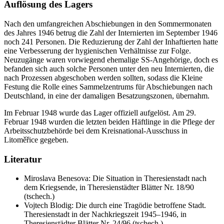
Auflösung des Lagers
Nach den umfangreichen Abschiebungen in den Sommermonaten
des Jahres 1946 betrug die Zahl der Internierten im September 1946
noch 241 Personen. Die Reduzierung der Zahl der Inhaftierten hatte
eine Verbesserung der hygienischen Verhältnisse zur Folge.
Neuzugänge waren vorwiegend ehemalige
SS
-Angehörige, doch es
befanden sich auch solche Personen unter den neu Internierten, die
nach Prozessen abgeschoben werden sollten, sodass die Kleine
Festung die Rolle eines Sammelzentrums für Abschiebungen nach
Deutschland, in eine der damaligen Besatzungszonen, übernahm.
Im Februar 1948 wurde das Lager offiziell aufgelöst. Am 29.
Februar 1948 wurden die letzten beiden Häftlinge in die Pflege der
Arbeitsschutzbehörde bei dem Kreisnational-Ausschuss in
Litoměřice gegeben.
Literatur
Miroslava Benesova: Die Situation in Theresienstadt nach
dem Kriegsende, in Theresienstädter Blätter Nr. 18/90
(tschech.)
Vojtech Blodig: Die durch eine Tragödie betroffene Stadt.
Theresienstadt in der Nachkriegszeit 1945–1946, in
Theresienstädter Blätter Nr. 24/96 (tschech.)