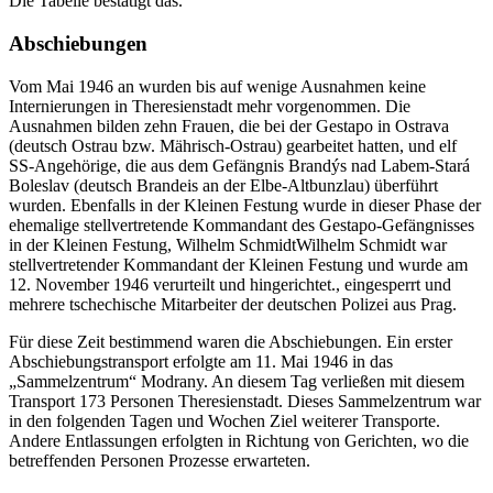
Die Tabelle bestätigt das.
Abschiebungen
Vom Mai 1946 an wurden bis auf wenige Ausnahmen keine
Internierungen in Theresienstadt mehr vorgenommen. Die
Ausnahmen bilden zehn Frauen, die bei der Gestapo in Ostrava
(deutsch Ostrau bzw. Mährisch-Ostrau) gearbeitet hatten, und elf
SS
-Angehörige, die aus dem Gefängnis Brandýs nad Labem-Stará
Boleslav (deutsch Brandeis an der Elbe-Altbunzlau) überführt
wurden. Ebenfalls in der Kleinen Festung wurde in dieser Phase der
ehemalige stellvertretende Kommandant des Gestapo-Gefängnisses
in der Kleinen Festung,
Wilhelm Schmidt
Wilhelm Schmidt war
stellvertretender Kommandant der Kleinen Festung und wurde am
12. November 1946 verurteilt und hingerichtet.
, eingesperrt und
mehrere tschechische Mitarbeiter der deutschen Polizei aus Prag.
Für diese Zeit bestimmend waren die Abschiebungen. Ein erster
Abschiebungstransport erfolgte am 11. Mai 1946 in das
Sammelzentrum
Modrany. An diesem Tag verließen mit diesem
Transport 173 Personen Theresienstadt. Dieses Sammelzentrum war
in den folgenden Tagen und Wochen Ziel weiterer Transporte.
Andere Entlassungen erfolgten in Richtung von Gerichten, wo die
betreffenden Personen Prozesse erwarteten.