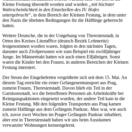
Kleine Festung überstellt worden und wurden
mit höchster
Wahrscheinlichkeit in den Einzelzellen des IV. Hofes
untergebracht
, in dem Bereich der Kleinen Festung, in dem unter
den Nazis die übelsten Bedingungen für die Häftlinge geherrscht
hatten.
Weitere Deutsche, die in der Umgebung von Theresienstadt, in
Orten des Kreises Litoměřice (deutsch Bezirk Leitmeritz)
festgenommen worden waren, folgten in den nächsten Tagen,
darunter auch Zivilpersonen wie zum Beispiel ein zwölfjähriger
Junge. Im Männertrakt hatten wir auch einen Elfjährigen. Sonst
waren die Kinder bei den Frauen, in anderen Bereichen der Kleinen
Festung interniert.
Der Strom der Eingelieferten vergrößerte sich seit dem 15. Mai. An
diesem Tag erreichte ein erster Gefangenentransport aus Prag,
zumeist Frauen, Theresienstadt. Davon blieb ein Teil in der
Garnisonsstadt, wo die betroffenen Personen als Arbeitskräfte bei
Reinigungsaktionen eingesetzt wurden, der andere Teil kam in die
Kleine Festung. Mit den folgenden Transporten aus Prag kamen
zumeist Häftlinge aus dem Gefängnis Pankrac. Max war, wie auch
ich, zuvor zwei Wochen im Prager Gefängnis Pankrac inhaftiert,
aber erst in Theresienstadt haben wir uns beim Ausräumen
verwanzter Wohnungen kennengelernt.