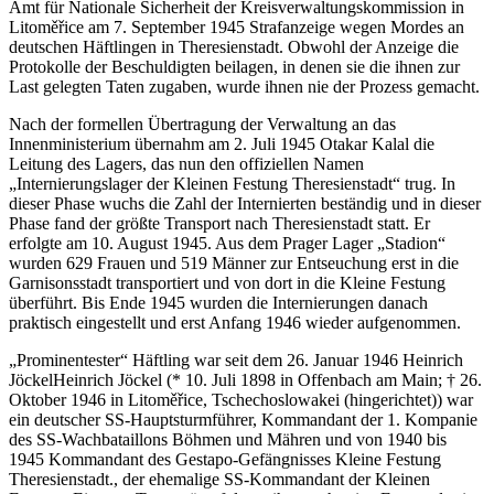
Amt für Nationale Sicherheit der Kreisverwaltungskommission in
Litoměřice am 7. September 1945 Strafanzeige wegen Mordes an
deutschen Häftlingen in Theresienstadt. Obwohl der Anzeige die
Protokolle der Beschuldigten beilagen, in denen sie die ihnen zur
Last gelegten Taten zugaben, wurde ihnen nie der Prozess gemacht.
Nach der formellen Übertragung der Verwaltung an das
Innenministerium übernahm am 2. Juli 1945 Otakar Kalal die
Leitung des Lagers, das nun den offiziellen Namen
Internierungslager der Kleinen Festung Theresienstadt
trug. In
dieser Phase wuchs die Zahl der Internierten beständig und in dieser
Phase fand der größte Transport nach Theresienstadt statt. Er
erfolgte am 10. August 1945. Aus dem Prager Lager
Stadion
wurden 629 Frauen und 519 Männer zur Entseuchung erst in die
Garnisonsstadt transportiert und von dort in die Kleine Festung
überführt. Bis Ende 1945 wurden die Internierungen danach
praktisch eingestellt und erst Anfang 1946 wieder aufgenommen.
Prominentester
Häftling war seit dem 26. Januar 1946
Heinrich
Jöckel
Heinrich Jöckel (* 10. Juli 1898 in Offenbach am Main; † 26.
Oktober 1946 in Litoměřice, Tschechoslowakei (hingerichtet)) war
ein deutscher SS-Hauptsturmführer, Kommandant der 1. Kompanie
des SS-Wachbataillons Böhmen und Mähren und von 1940 bis
1945 Kommandant des Gestapo-Gefängnisses Kleine Festung
Theresienstadt.
, der ehemalige SS-Kommandant der Kleinen