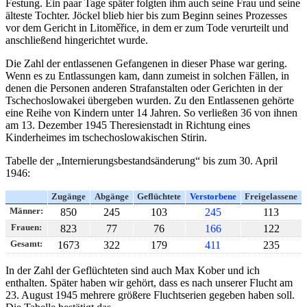
Festung. Ein paar Tage später folgten ihm auch seine Frau und seine
älteste Tochter. Jöckel blieb hier bis zum Beginn seines Prozesses
vor dem Gericht in Litoměřice, in dem er zum Tode verurteilt und
anschließend hingerichtet wurde.
Die Zahl der entlassenen Gefangenen in dieser Phase war gering.
Wenn es zu Entlassungen kam, dann zumeist in solchen Fällen, in
denen die Personen anderen Strafanstalten oder Gerichten in der
Tschechoslowakei übergeben wurden. Zu den Entlassenen gehörte
eine Reihe von Kindern unter 14 Jahren. So verließen 36 von ihnen
am 13. Dezember 1945 Theresienstadt in Richtung eines
Kinderheimes im tschechoslowakischen Stirin.
Tabelle der
Internierungsbestandsänderung
bis zum 30. April
1946:
Zugänge
Abgänge
Geflüchtete
Verstorbene
Freigelassene
Männer:
850
245
103
245
113
Frauen:
823
77
76
166
122
Gesamt:
1673
322
179
411
235
In der Zahl der Geflüchteten sind auch Max Kober und ich
enthalten. Später haben wir gehört, dass es nach unserer Flucht am
23. August 1945 mehrere größere Fluchtserien gegeben haben soll.