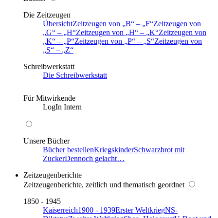
Die Zeitzeugen
Übersicht
Zeitzeugen von
B
–
F
Zeitzeugen von
G
–
H
Zeitzeugen von
H
–
K
Zeitzeugen von
K
–
P
Zeitzeugen von
P
–
S
Zeitzeugen von
S
–
Z
Schreibwerkstatt
Die Schreibwerkstatt
Für Mitwirkende
LogIn Intern
Unsere Bücher
Bücher bestellen
Kriegskinder
Schwarzbrot mit
Zucker
Dennoch gelacht…
Zeitzeugenberichte
Zeitzeugenberichte, zeitlich und thematisch geordnet
1850 - 1945
Kaiserreich
1900 - 1939
Erster Weltkrieg
NS-