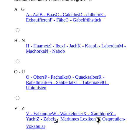
A - G
A - Aal
B - Baas
C - Calculus
D - dalbern
E -
Echauffieren
F - Fähe
G - Gabelfrühstück
H - N
H - Haarnetz
I - Ibex
J - Jach
K - Kaap
L - Laberdan
M -
Machorka
N - Nabob
O - U
O - Obers
P - Pachulke
Q - Quacksalber
R -
Rabattmarke
S - Sabberlatz
T - Tabernakel
U -
Ubiquisten
V - Z
V - Vabanque
W - Wackelpeter
X - Xanthippe
Y -
Yacht
Z - Zabel
️ Maritimes Lexikon
️ Ostpreußen-
Vokabular