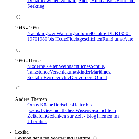
Diktatur
Zweiter Weltkrieg
Shoa, Holocaust
U-Boot und
Seekrieg
1945 - 1950
Nachkriegszeit
Währungsreform
40 Jahre DDR
1950 -
1970
1980 bis Heute
Fluchtgeschichten
Rund ums Auto
1950 - Heute
Moderne Zeiten
Weihnachtliches
Schule,
Tanzstunde
Verschickungskinder
Maritimes,
Seefahrt
Reiseberichte
Der vordere Orient
Andere Themen
Omas Küche
Tierisches
Heiter bis
poetisch
Geschichtliches Wissen
Geschichte in
Zeittafeln
Gedanken zur Zeit - Blog
Themen im
Überblick
Lexika
Lexikon der alten Wörter und Begriffe