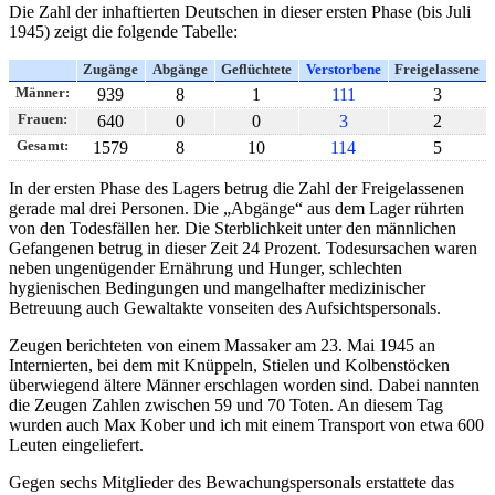
Die Zahl der inhaftierten Deutschen in dieser ersten Phase (bis Juli
1945) zeigt die folgende Tabelle:
Zugänge
Abgänge
Geflüchtete
Verstorbene
Freigelassene
Männer:
939
8
1
111
3
Frauen:
640
0
0
3
2
Gesamt:
1579
8
10
114
5
In der ersten Phase des Lagers betrug die Zahl der Freigelassenen
gerade mal drei Personen. Die
Abgänge
aus dem Lager rührten
von den Todesfällen her. Die Sterblichkeit unter den männlichen
Gefangenen betrug in dieser Zeit 24 Prozent. Todesursachen waren
neben ungenügender Ernährung und Hunger, schlechten
hygienischen Bedingungen und mangelhafter medizinischer
Betreuung auch Gewaltakte vonseiten des Aufsichtspersonals.
Zeugen berichteten von einem Massaker am 23. Mai 1945 an
Internierten, bei dem mit Knüppeln, Stielen und Kolbenstöcken
überwiegend ältere Männer erschlagen worden sind. Dabei nannten
die Zeugen Zahlen zwischen 59 und 70 Toten. An diesem Tag
wurden auch Max Kober und ich mit einem Transport von etwa 600
Leuten eingeliefert.
Gegen sechs Mitglieder des Bewachungspersonals erstattete das