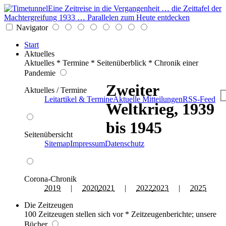
Eine Zeitreise in die Vergangenheit … die Zeittafel der
Machtergreifung 1933 … Parallelen zum Heute entdecken
Navigator
Start
Aktuelles
Aktuelles * Termine * Seitenüberblick * Chronik einer
Pandemie
Zweiter
Aktuelles / Termine
Leitartikel & Termine
Aktuelle Mitteilungen
RSS-Feed
Weltkrieg, 1939
bis 1945
Seitenübersicht
Sitemap
Impressum
Datenschutz
Corona-Chronik
2019
|
2020
2021
|
2022
2023
|
2025
Die Zeitzeugen
100 Zeitzeugen stellen sich vor * Zeitzeugenberichte; unsere
Bücher