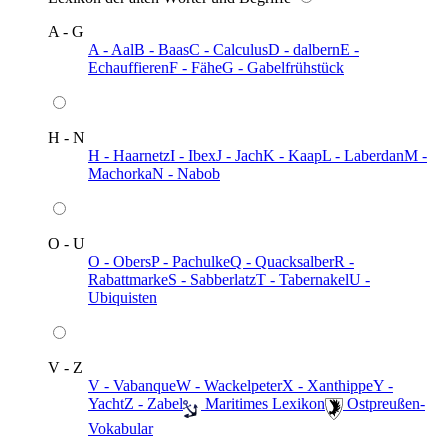
A - G
A - Aal
B - Baas
C - Calculus
D - dalbern
E -
Echauffieren
F - Fähe
G - Gabelfrühstück
H - N
H - Haarnetz
I - Ibex
J - Jach
K - Kaap
L - Laberdan
M -
Machorka
N - Nabob
O - U
O - Obers
P - Pachulke
Q - Quacksalber
R -
Rabattmarke
S - Sabberlatz
T - Tabernakel
U -
Ubiquisten
V - Z
V - Vabanque
W - Wackelpeter
X - Xanthippe
Y -
Yacht
Z - Zabel
️ Maritimes Lexikon
️ Ostpreußen-
Vokabular