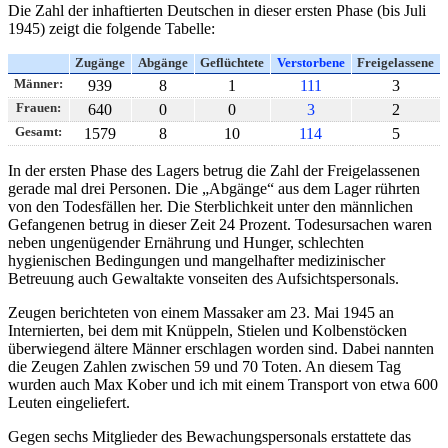
Die Zahl der inhaftierten Deutschen in dieser ersten Phase (bis Juli
1945) zeigt die folgende Tabelle:
Zugänge
Abgänge
Geflüchtete
Verstorbene
Freigelassene
Männer:
939
8
1
111
3
Frauen:
640
0
0
3
2
Gesamt:
1579
8
10
114
5
In der ersten Phase des Lagers betrug die Zahl der Freigelassenen
gerade mal drei Personen. Die
Abgänge
aus dem Lager rührten
von den Todesfällen her. Die Sterblichkeit unter den männlichen
Gefangenen betrug in dieser Zeit 24 Prozent. Todesursachen waren
neben ungenügender Ernährung und Hunger, schlechten
hygienischen Bedingungen und mangelhafter medizinischer
Betreuung auch Gewaltakte vonseiten des Aufsichtspersonals.
Zeugen berichteten von einem Massaker am 23. Mai 1945 an
Internierten, bei dem mit Knüppeln, Stielen und Kolbenstöcken
überwiegend ältere Männer erschlagen worden sind. Dabei nannten
die Zeugen Zahlen zwischen 59 und 70 Toten. An diesem Tag
wurden auch Max Kober und ich mit einem Transport von etwa 600
Leuten eingeliefert.
Gegen sechs Mitglieder des Bewachungspersonals erstattete das