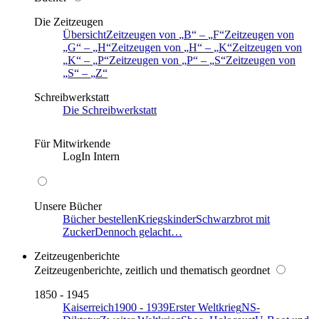
Die Zeitzeugen
Übersicht
Zeitzeugen von
B
–
F
Zeitzeugen von
G
–
H
Zeitzeugen von
H
–
K
Zeitzeugen von
K
–
P
Zeitzeugen von
P
–
S
Zeitzeugen von
S
–
Z
Schreibwerkstatt
Die Schreibwerkstatt
Für Mitwirkende
LogIn Intern
Unsere Bücher
Bücher bestellen
Kriegskinder
Schwarzbrot mit
Zucker
Dennoch gelacht…
Zeitzeugenberichte
Zeitzeugenberichte, zeitlich und thematisch geordnet
1850 - 1945
Kaiserreich
1900 - 1939
Erster Weltkrieg
NS-