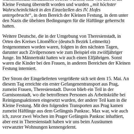
Kleine Festung überstellt worden und wurden
mit höchster
Wahrscheinlichkeit in den Einzelzellen des IV. Hofes
untergebracht
, in dem Bereich der Kleinen Festung, in dem unter
den Nazis die übelsten Bedingungen für die Häftlinge geherrscht
hatten.
Weitere Deutsche, die in der Umgebung von Theresienstadt, in
Orten des Kreises Litoměřice (deutsch Bezirk Leitmeritz)
festgenommen worden waren, folgten in den nächsten Tagen,
darunter auch Zivilpersonen wie zum Beispiel ein zwölfjähriger
Junge. Im Männertrakt hatten wir auch einen Elfjährigen. Sonst
waren die Kinder bei den Frauen, in anderen Bereichen der Kleinen
Festung interniert.
Der Strom der Eingelieferten vergrößerte sich seit dem 15. Mai. An
diesem Tag erreichte ein erster Gefangenentransport aus Prag,
zumeist Frauen, Theresienstadt. Davon blieb ein Teil in der
Garnisonsstadt, wo die betroffenen Personen als Arbeitskräfte bei
Reinigungsaktionen eingesetzt wurden, der andere Teil kam in die
Kleine Festung. Mit den folgenden Transporten aus Prag kamen
zumeist Häftlinge aus dem Gefängnis Pankrac. Max war, wie auch
ich, zuvor zwei Wochen im Prager Gefängnis Pankrac inhaftiert,
aber erst in Theresienstadt haben wir uns beim Ausräumen
verwanzter Wohnungen kennengelernt.