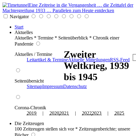
Eine Zeitreise in die Vergangenheit … die Zeittafel der
Machtergreifung 1933 … Parallelen zum Heute entdecken
Navigator
Start
Aktuelles
Aktuelles * Termine * Seitenüberblick * Chronik einer
Pandemie
Zweiter
Aktuelles / Termine
Leitartikel & Termine
Aktuelle Mitteilungen
RSS-Feed
Weltkrieg, 1939
bis 1945
Seitenübersicht
Sitemap
Impressum
Datenschutz
Corona-Chronik
2019
|
2020
2021
|
2022
2023
|
2025
Die Zeitzeugen
100 Zeitzeugen stellen sich vor * Zeitzeugenberichte; unsere
Bücher