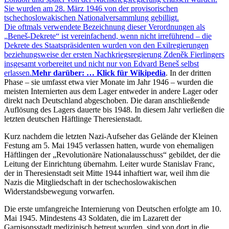
Sie wurden am 28. März 1946 von der provisorischen
tschechoslowakischen Nationalversammlung gebilligt.
Die oftmals verwendete Bezeichnung dieser Verordnungen als
Beneš-Dekrete
ist vereinfachend, wenn nicht irreführend – die
Dekrete des Staatspräsidenten wurden von den Exilregierungen
beziehungsweise der ersten Nachkriegsregierung Zdeněk Fierlingers
insgesamt vorbereitet und nicht nur von Edvard Beneš selbst
erlassen.
Mehr darüber: … Klick für Wikipedia
. In der dritten
Phase – sie umfasst etwa vier Monate im Jahr 1946 – wurden die
meisten Internierten aus dem Lager entweder in andere Lager oder
direkt nach Deutschland abgeschoben. Die daran anschließende
Auflösung des Lagers dauerte bis 1948. In diesem Jahr verließen die
letzten deutschen Häftlinge Theresienstadt.
Kurz nachdem die letzten Nazi-Aufseher das Gelände der Kleinen
Festung am 5. Mai 1945 verlassen hatten, wurde von ehemaligen
Häftlingen der
Revolutionäre Nationalausschuss
gebildet, der die
Leitung der Einrichtung übernahm. Leiter wurde Stanislav Franc,
der in Theresienstadt seit Mitte 1944 inhaftiert war, weil ihm die
Nazis die Mitgliedschaft in der tschechoslowakischen
Widerstandsbewegung vorwarfen.
Die erste umfangreiche Internierung von Deutschen erfolgte am 10.
Mai 1945. Mindestens 43 Soldaten, die im Lazarett der
Garnisonsstadt medizinisch betreut wurden, sind von dort in die