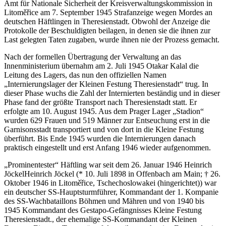
Amt für Nationale Sicherheit der Kreisverwaltungskommission in
Litoměřice am 7. September 1945 Strafanzeige wegen Mordes an
deutschen Häftlingen in Theresienstadt. Obwohl der Anzeige die
Protokolle der Beschuldigten beilagen, in denen sie die ihnen zur
Last gelegten Taten zugaben, wurde ihnen nie der Prozess gemacht.
Nach der formellen Übertragung der Verwaltung an das
Innenministerium übernahm am 2. Juli 1945 Otakar Kalal die
Leitung des Lagers, das nun den offiziellen Namen
Internierungslager der Kleinen Festung Theresienstadt
trug. In
dieser Phase wuchs die Zahl der Internierten beständig und in dieser
Phase fand der größte Transport nach Theresienstadt statt. Er
erfolgte am 10. August 1945. Aus dem Prager Lager
Stadion
wurden 629 Frauen und 519 Männer zur Entseuchung erst in die
Garnisonsstadt transportiert und von dort in die Kleine Festung
überführt. Bis Ende 1945 wurden die Internierungen danach
praktisch eingestellt und erst Anfang 1946 wieder aufgenommen.
Prominentester
Häftling war seit dem 26. Januar 1946
Heinrich
Jöckel
Heinrich Jöckel (* 10. Juli 1898 in Offenbach am Main; † 26.
Oktober 1946 in Litoměřice, Tschechoslowakei (hingerichtet)) war
ein deutscher SS-Hauptsturmführer, Kommandant der 1. Kompanie
des SS-Wachbataillons Böhmen und Mähren und von 1940 bis
1945 Kommandant des Gestapo-Gefängnisses Kleine Festung
Theresienstadt.
, der ehemalige SS-Kommandant der Kleinen