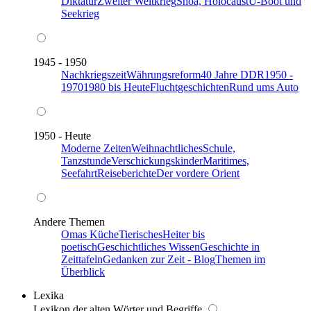
Diktatur
Zweiter Weltkrieg
Shoa, Holocaust
U-Boot und
Seekrieg
1945 - 1950
Nachkriegszeit
Währungsreform
40 Jahre DDR
1950 -
1970
1980 bis Heute
Fluchtgeschichten
Rund ums Auto
1950 - Heute
Moderne Zeiten
Weihnachtliches
Schule,
Tanzstunde
Verschickungskinder
Maritimes,
Seefahrt
Reiseberichte
Der vordere Orient
Andere Themen
Omas Küche
Tierisches
Heiter bis
poetisch
Geschichtliches Wissen
Geschichte in
Zeittafeln
Gedanken zur Zeit - Blog
Themen im
Überblick
Lexika
Lexikon der alten Wörter und Begriffe