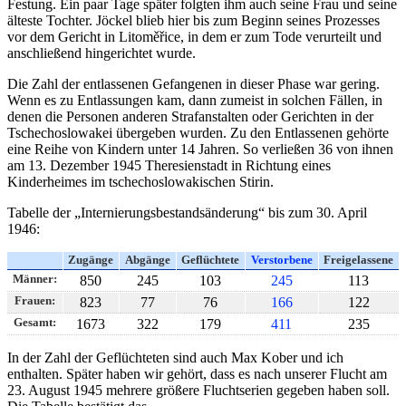
Festung. Ein paar Tage später folgten ihm auch seine Frau und seine
älteste Tochter. Jöckel blieb hier bis zum Beginn seines Prozesses
vor dem Gericht in Litoměřice, in dem er zum Tode verurteilt und
anschließend hingerichtet wurde.
Die Zahl der entlassenen Gefangenen in dieser Phase war gering.
Wenn es zu Entlassungen kam, dann zumeist in solchen Fällen, in
denen die Personen anderen Strafanstalten oder Gerichten in der
Tschechoslowakei übergeben wurden. Zu den Entlassenen gehörte
eine Reihe von Kindern unter 14 Jahren. So verließen 36 von ihnen
am 13. Dezember 1945 Theresienstadt in Richtung eines
Kinderheimes im tschechoslowakischen Stirin.
Tabelle der
Internierungsbestandsänderung
bis zum 30. April
1946:
Zugänge
Abgänge
Geflüchtete
Verstorbene
Freigelassene
Männer:
850
245
103
245
113
Frauen:
823
77
76
166
122
Gesamt:
1673
322
179
411
235
In der Zahl der Geflüchteten sind auch Max Kober und ich
enthalten. Später haben wir gehört, dass es nach unserer Flucht am
23. August 1945 mehrere größere Fluchtserien gegeben haben soll.