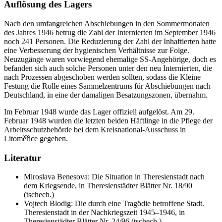
Auflösung des Lagers
Nach den umfangreichen Abschiebungen in den Sommermonaten
des Jahres 1946 betrug die Zahl der Internierten im September 1946
noch 241 Personen. Die Reduzierung der Zahl der Inhaftierten hatte
eine Verbesserung der hygienischen Verhältnisse zur Folge.
Neuzugänge waren vorwiegend ehemalige
SS
-Angehörige, doch es
befanden sich auch solche Personen unter den neu Internierten, die
nach Prozessen abgeschoben werden sollten, sodass die Kleine
Festung die Rolle eines Sammelzentrums für Abschiebungen nach
Deutschland, in eine der damaligen Besatzungszonen, übernahm.
Im Februar 1948 wurde das Lager offiziell aufgelöst. Am 29.
Februar 1948 wurden die letzten beiden Häftlinge in die Pflege der
Arbeitsschutzbehörde bei dem Kreisnational-Ausschuss in
Litoměřice gegeben.
Literatur
Miroslava Benesova: Die Situation in Theresienstadt nach
dem Kriegsende, in Theresienstädter Blätter Nr. 18/90
(tschech.)
Vojtech Blodig: Die durch eine Tragödie betroffene Stadt.
Theresienstadt in der Nachkriegszeit 1945–1946, in
Theresienstädter Blätter Nr. 24/96 (tschech.)