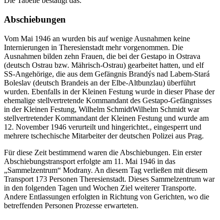
Die Tabelle bestätigt das.
Abschiebungen
Vom Mai 1946 an wurden bis auf wenige Ausnahmen keine
Internierungen in Theresienstadt mehr vorgenommen. Die
Ausnahmen bilden zehn Frauen, die bei der Gestapo in Ostrava
(deutsch Ostrau bzw. Mährisch-Ostrau) gearbeitet hatten, und elf
SS
-Angehörige, die aus dem Gefängnis Brandýs nad Labem-Stará
Boleslav (deutsch Brandeis an der Elbe-Altbunzlau) überführt
wurden. Ebenfalls in der Kleinen Festung wurde in dieser Phase der
ehemalige stellvertretende Kommandant des Gestapo-Gefängnisses
in der Kleinen Festung,
Wilhelm Schmidt
Wilhelm Schmidt war
stellvertretender Kommandant der Kleinen Festung und wurde am
12. November 1946 verurteilt und hingerichtet.
, eingesperrt und
mehrere tschechische Mitarbeiter der deutschen Polizei aus Prag.
Für diese Zeit bestimmend waren die Abschiebungen. Ein erster
Abschiebungstransport erfolgte am 11. Mai 1946 in das
Sammelzentrum
Modrany. An diesem Tag verließen mit diesem
Transport 173 Personen Theresienstadt. Dieses Sammelzentrum war
in den folgenden Tagen und Wochen Ziel weiterer Transporte.
Andere Entlassungen erfolgten in Richtung von Gerichten, wo die
betreffenden Personen Prozesse erwarteten.