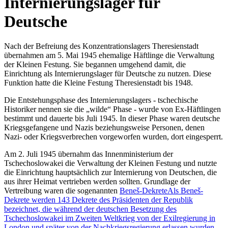
Internierungslager für
Deutsche
Nach der Befreiung des Konzentrationslagers Theresienstadt
übernahmen am 5. Mai 1945 ehemalige Häftlinge die Verwaltung
der Kleinen Festung. Sie begannen umgehend damit, die
Einrichtung als Internierungslager für Deutsche zu nutzen. Diese
Funktion hatte die Kleine Festung Theresienstadt bis 1948.
Die Entstehungsphase des Internierungslagers - tschechische
Historiker nennen sie die
wilde
Phase - wurde von Ex-Häftlingen
bestimmt und dauerte bis Juli 1945. In dieser Phase waren deutsche
Kriegsgefangene und Nazis beziehungsweise Personen, denen
Nazi- oder Kriegsverbrechen vorgeworfen wurden, dort eingesperrt.
Am 2. Juli 1945 übernahm das Innenministerium der
Tschechoslowakei die Verwaltung der Kleinen Festung und nutzte
die Einrichtung hauptsächlich zur Internierung von Deutschen, die
aus ihrer Heimat vertrieben werden sollten. Grundlage der
Vertreibung waren die sogenannten
Beneš-Dekrete
Als Beneš-
Dekrete werden 143 Dekrete des Präsidenten der Republik
bezeichnet, die während der deutschen Besetzung des
Tschechoslowakei im Zweiten Weltkrieg von der Exilregierung in
London und später von der Nachkriegsregierung erlassen wurden.