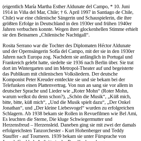
(eigentlich María Martha Esther Aldunate del Campo, * 10. Juni
1914 in Viña del Mar, Chile; † 6. April 1997 in Santiago de Chile,
Chile) war eine chilenische Sängerin und Schauspielerin, die ihre
größten Erfolge in Deutschland in den 1930er und frühen 1940er
Jahren verbuchen konnte. Wegen ihrer glockenhellen Stimme erhielt
sie den Beinamen
Chilenische Nachtigall
.
Rosita Serrano war die Tochter des Diplomaten Héctor Aldunate
und der Opernsängerin Sofía del Campo, mit der sie in den 1930er
Jahren nach Europa zog. Nachdem sie anfänglich in Portugal und
Frankreich gelebt hatte, siedelte sie 1936 nach Berlin über. Sie trat
dort im Wintergarten und im Metropol-Theater auf und begeisterte
das Publikum mit chilenischen Volksliedern. Der deutsche
Komponist Peter Kreuder entdeckte sie und sie bekam bei der
Telefunken einen Plattenvertrag. Von nun an sang sie vor allem in
deutscher Sprache und Lieder wie
Roter Mohn
(Roter Mohn,
warum welkst du denn schon?),
Schön die Musik
,
Küß mich,
bitte, bitte, küß mich
,
Und die Musik spielt dazu
,
Der Onkel
Jonathan
, und
Der kleine Liebesvogel
wurden zu erfolgreichen
Schlagern. Ab 1938 bekam sie Rollen in Revuefilmen wie Bel Ami,
Es leuchten die Sterne, Die kluge Schwiegermutter und
Herzensfreud – Herzensleid. Daneben ging sie mit zwei der damals
erfolgreichsten Tanzorchester - Kurt Hohenberger und Teddy
Stauffer - auf Tourneen. 1939 bekam sie unter Fürsprache von