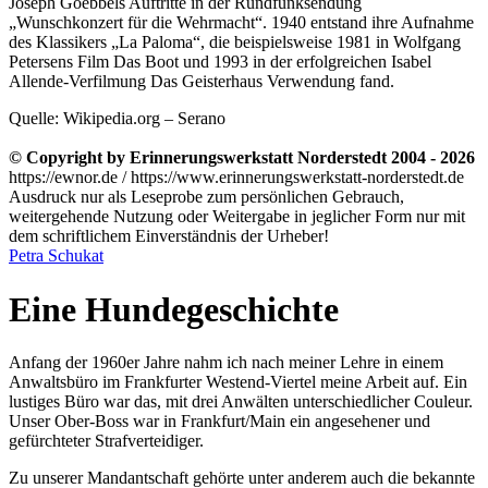
Joseph Goebbels Auftritte in der Rundfunksendung
Wunschkonzert für die Wehrmacht
. 1940 entstand ihre Aufnahme
des Klassikers
La Paloma
, die beispielsweise 1981 in Wolfgang
Petersens Film Das Boot und 1993 in der erfolgreichen Isabel
Allende-Verfilmung Das Geisterhaus Verwendung fand.
Quelle: Wikipedia.org – Serano
© Copyright by Erinnerungswerkstatt Norderstedt 2004 - 2026
https://ewnor.de / https://www.erinnerungswerkstatt-norderstedt.de
Ausdruck nur als Leseprobe zum persönlichen Gebrauch,
weitergehende Nutzung oder Weitergabe in jeglicher Form nur mit
dem schriftlichem Einverständnis der Urheber!
Petra Schukat
Eine Hundegeschichte
Anfang der 1960er Jahre nahm ich nach meiner Lehre in einem
Anwaltsbüro im Frankfurter Westend-Viertel meine Arbeit auf. Ein
lustiges Büro war das, mit drei Anwälten unterschiedlicher Couleur.
Unser Ober-Boss war in Frankfurt/Main ein angesehener und
gefürchteter Strafverteidiger.
Zu unserer Mandantschaft gehörte unter anderem auch die bekannte