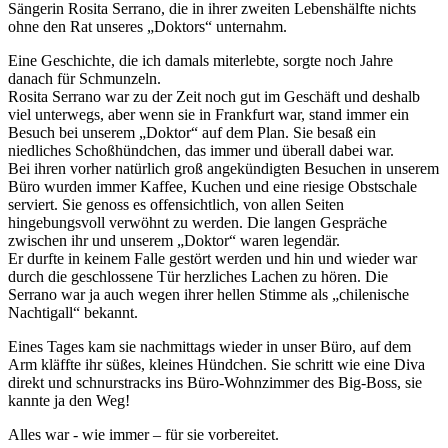
Sängerin Rosita Serrano, die in ihrer zweiten Lebenshälfte nichts
ohne den Rat unseres
Doktors
unternahm.
Eine Geschichte, die ich damals miterlebte, sorgte noch Jahre
danach für Schmunzeln.
Rosita Serrano war zu der Zeit noch gut im Geschäft und deshalb
viel unterwegs, aber wenn sie in Frankfurt war, stand immer ein
Besuch bei unserem
Doktor
auf dem Plan. Sie besaß ein
niedliches Schoßhündchen, das immer und überall dabei war.
Bei ihren vorher natürlich groß angekündigten Besuchen in unserem
Büro wurden immer Kaffee, Kuchen und eine riesige Obstschale
serviert. Sie genoss es offensichtlich, von allen Seiten
hingebungsvoll verwöhnt zu werden. Die langen Gespräche
zwischen ihr und unserem
Doktor
waren legendär.
Er durfte in keinem Falle gestört werden und hin und wieder war
durch die geschlossene Tür herzliches Lachen zu hören. Die
Serrano war ja auch wegen ihrer hellen Stimme als
chilenische
Nachtigall
bekannt.
Eines Tages kam sie nachmittags wieder in unser Büro, auf dem
Arm kläffte ihr süßes, kleines Hündchen. Sie schritt wie eine Diva
direkt und schnurstracks ins Büro-Wohnzimmer des Big-Boss, sie
kannte ja den Weg!
Alles war - wie immer – für sie vorbereitet.