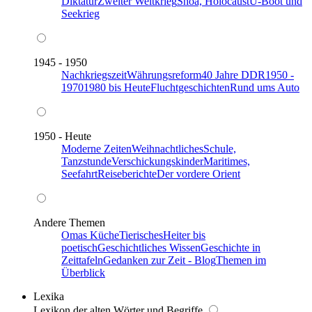
Diktatur
Zweiter Weltkrieg
Shoa, Holocaust
U-Boot und
Seekrieg
1945 - 1950
Nachkriegszeit
Währungsreform
40 Jahre DDR
1950 -
1970
1980 bis Heute
Fluchtgeschichten
Rund ums Auto
1950 - Heute
Moderne Zeiten
Weihnachtliches
Schule,
Tanzstunde
Verschickungskinder
Maritimes,
Seefahrt
Reiseberichte
Der vordere Orient
Andere Themen
Omas Küche
Tierisches
Heiter bis
poetisch
Geschichtliches Wissen
Geschichte in
Zeittafeln
Gedanken zur Zeit - Blog
Themen im
Überblick
Lexika
Lexikon der alten Wörter und Begriffe