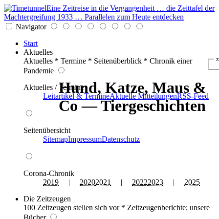
Eine Zeitreise in die Vergangenheit … die Zeittafel der
Machtergreifung 1933 … Parallelen zum Heute entdecken
Navigator
Start
Aktuelles
z
Aktuelles * Termine * Seitenüberblick * Chronik einer
Pandemie
Hund, Katze, Maus &
Aktuelles / Termine
Leitartikel & Termine
Aktuelle Mitteilungen
RSS-Feed
Co — Tiergeschichten
Seitenübersicht
Sitemap
Impressum
Datenschutz
Corona-Chronik
2019
|
2020
2021
|
2022
2023
|
2025
Die Zeitzeugen
100 Zeitzeugen stellen sich vor * Zeitzeugenberichte; unsere
Bücher