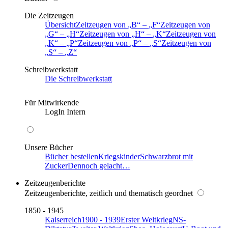
Die Zeitzeugen
Übersicht
Zeitzeugen von
B
–
F
Zeitzeugen von
G
–
H
Zeitzeugen von
H
–
K
Zeitzeugen von
K
–
P
Zeitzeugen von
P
–
S
Zeitzeugen von
S
–
Z
Schreibwerkstatt
Die Schreibwerkstatt
Für Mitwirkende
LogIn Intern
Unsere Bücher
Bücher bestellen
Kriegskinder
Schwarzbrot mit
Zucker
Dennoch gelacht…
Zeitzeugenberichte
Zeitzeugenberichte, zeitlich und thematisch geordnet
1850 - 1945
Kaiserreich
1900 - 1939
Erster Weltkrieg
NS-