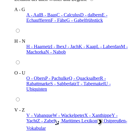
A - G
A - Aal
B - Baas
C - Calculus
D - dalbern
E -
Echauffieren
F - Fähe
G - Gabelfrühstück
H - N
H - Haarnetz
I - Ibex
J - Jach
K - Kaap
L - Laberdan
M -
Machorka
N - Nabob
O - U
O - Obers
P - Pachulke
Q - Quacksalber
R -
Rabattmarke
S - Sabberlatz
T - Tabernakel
U -
Ubiquisten
V - Z
V - Vabanque
W - Wackelpeter
X - Xanthippe
Y -
Yacht
Z - Zabel
️ Maritimes Lexikon
️ Ostpreußen-
Vokabular