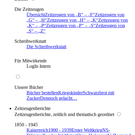
Die Zeitzeugen
Übersicht
Zeitzeugen von
B
–
F
Zeitzeugen von
G
–
H
Zeitzeugen von
H
–
K
Zeitzeugen von
K
–
P
Zeitzeugen von
P
–
S
Zeitzeugen von
S
–
Z
Schreibwerkstatt
Die Schreibwerkstatt
Für Mitwirkende
LogIn Intern
Unsere Bücher
Bücher bestellen
Kriegskinder
Schwarzbrot mit
Zucker
Dennoch gelacht…
Zeitzeugenberichte
Zeitzeugenberichte, zeitlich und thematisch geordnet
1850 - 1945
Kaiserreich
1900 - 1939
Erster Weltkrieg
NS-