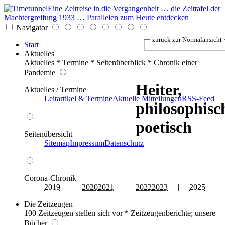
Eine Zeitreise in die Vergangenheit … die Zeittafel der
Machtergreifung 1933 … Parallelen zum Heute entdecken
Navigator
zurück zur Normalansicht
Start
Aktuelles
Aktuelles * Termine * Seitenüberblick * Chronik einer
Pandemie
Heiter,
Aktuelles / Termine
Leitartikel & Termine
Aktuelle Mitteilungen
RSS-Feed
philosophisc
poetisch
Seitenübersicht
Sitemap
Impressum
Datenschutz
Corona-Chronik
2019
|
2020
2021
|
2022
2023
|
2025
Die Zeitzeugen
100 Zeitzeugen stellen sich vor * Zeitzeugenberichte; unsere
Bücher