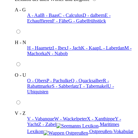
A - G
A - Aal
B - Baas
C - Calculus
D - dalbern
E -
Echauffieren
F - Fähe
G - Gabelfrühstück
H - N
H - Haarnetz
I - Ibex
J - Jach
K - Kaap
L - Laberdan
M -
Machorka
N - Nabob
O - U
O - Obers
P - Pachulke
Q - Quacksalber
R -
Rabattmarke
S - Sabberlatz
T - Tabernakel
U -
Ubiquisten
V - Z
V - Vabanque
W - Wackelpeter
X - Xanthippe
Y -
Yacht
Z - Zabel
️ Maritimes
Lexikon
️ Ostpreußen-Vokabular