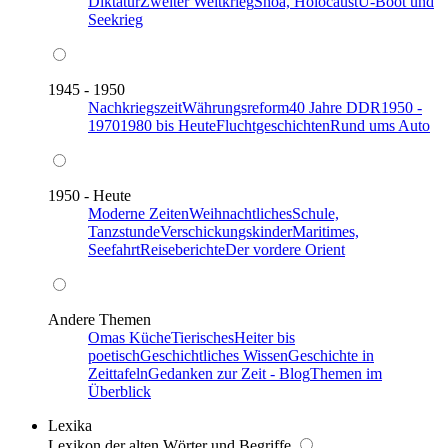
Diktatur
Zweiter Weltkrieg
Shoa, Holocaust
U-Boot und
Seekrieg
1945 - 1950
Nachkriegszeit
Währungsreform
40 Jahre DDR
1950 -
1970
1980 bis Heute
Fluchtgeschichten
Rund ums Auto
1950 - Heute
Moderne Zeiten
Weihnachtliches
Schule,
Tanzstunde
Verschickungskinder
Maritimes,
Seefahrt
Reiseberichte
Der vordere Orient
Andere Themen
Omas Küche
Tierisches
Heiter bis
poetisch
Geschichtliches Wissen
Geschichte in
Zeittafeln
Gedanken zur Zeit - Blog
Themen im
Überblick
Lexika
Lexikon der alten Wörter und Begriffe