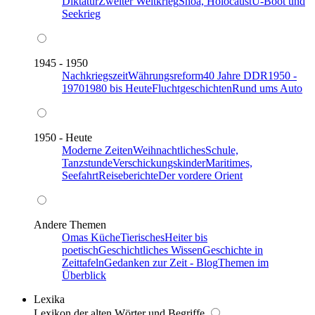
Diktatur
Zweiter Weltkrieg
Shoa, Holocaust
U-Boot und
Seekrieg
1945 - 1950
Nachkriegszeit
Währungsreform
40 Jahre DDR
1950 -
1970
1980 bis Heute
Fluchtgeschichten
Rund ums Auto
1950 - Heute
Moderne Zeiten
Weihnachtliches
Schule,
Tanzstunde
Verschickungskinder
Maritimes,
Seefahrt
Reiseberichte
Der vordere Orient
Andere Themen
Omas Küche
Tierisches
Heiter bis
poetisch
Geschichtliches Wissen
Geschichte in
Zeittafeln
Gedanken zur Zeit - Blog
Themen im
Überblick
Lexika
Lexikon der alten Wörter und Begriffe