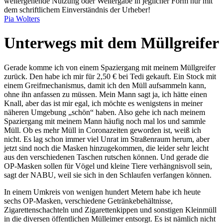
weitergehende Nutzung oder Weitergabe in jeglicher Form nur mit
dem schriftlichem Einverständnis der Urheber!
Pia Wolters
Unterwegs mit dem Müllgreifer
Gerade komme ich von einem Spaziergang mit meinem Müllgreifer
zurück. Den habe ich mir für 2,50 € bei Tedi gekauft. Ein Stock mit
einem Greifmechanismus, damit ich den Müll aufsammeln kann,
ohne ihn anfassen zu müssen. Mein Mann sagt ja, ich hätte einen
Knall, aber das ist mir egal, ich möchte es wenigstens in meiner
näheren Umgebung
schön
haben. Also gehe ich nach meinem
Spaziergang mit meinem Mann häufig noch mal los und sammle
Müll. Ob es mehr Müll in Coronazeiten geworden ist, weiß ich
nicht. Es lag schon immer viel Unrat im Straßenraum herum, aber
jetzt sind noch die Masken hinzugekommen, die leider sehr leicht
aus den verschiedenen Taschen rutschen können. Und gerade die
OP-Masken sollen für Vögel und kleine Tiere verhängnisvoll sein,
sagt der NABU, weil sie sich in den Schlaufen verfangen können.
In einem Umkreis von wenigen hundert Metern habe ich heute
sechs OP-Masken, verschiedene Getränkebehältnisse,
Zigarettenschachteln und Zigarettenkippen und sonstigen Kleinmüll
in die diversen öffentlichen Mülleimer entsorgt. Es ist nämlich nicht