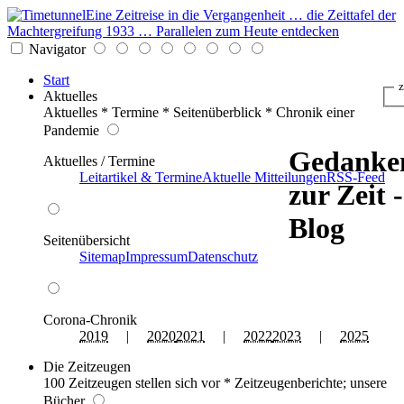
Eine Zeitreise in die Vergangenheit … die Zeittafel der
Machtergreifung 1933 … Parallelen zum Heute entdecken
Navigator
Start
z
Aktuelles
Aktuelles * Termine * Seitenüberblick * Chronik einer
Pandemie
Gedanke
Aktuelles / Termine
Leitartikel & Termine
Aktuelle Mitteilungen
RSS-Feed
zur Zeit -
Blog
Seitenübersicht
Sitemap
Impressum
Datenschutz
Corona-Chronik
2019
|
2020
2021
|
2022
2023
|
2025
Die Zeitzeugen
100 Zeitzeugen stellen sich vor * Zeitzeugenberichte; unsere
Bücher