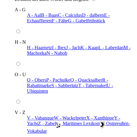
A - G
A - Aal
B - Baas
C - Calculus
D - dalbern
E -
Echauffieren
F - Fähe
G - Gabelfrühstück
H - N
H - Haarnetz
I - Ibex
J - Jach
K - Kaap
L - Laberdan
M -
Machorka
N - Nabob
O - U
O - Obers
P - Pachulke
Q - Quacksalber
R -
Rabattmarke
S - Sabberlatz
T - Tabernakel
U -
Ubiquisten
V - Z
V - Vabanque
W - Wackelpeter
X - Xanthippe
Y -
Yacht
Z - Zabel
️ Maritimes Lexikon
️ Ostpreußen-
Vokabular