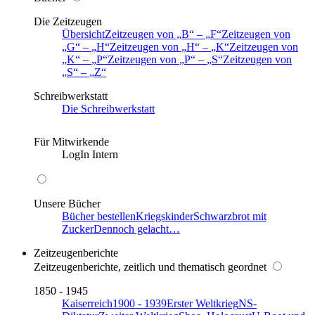
Die Zeitzeugen
Übersicht
Zeitzeugen von
B
–
F
Zeitzeugen von
G
–
H
Zeitzeugen von
H
–
K
Zeitzeugen von
K
–
P
Zeitzeugen von
P
–
S
Zeitzeugen von
S
–
Z
Schreibwerkstatt
Die Schreibwerkstatt
Für Mitwirkende
LogIn Intern
Unsere Bücher
Bücher bestellen
Kriegskinder
Schwarzbrot mit
Zucker
Dennoch gelacht…
Zeitzeugenberichte
Zeitzeugenberichte, zeitlich und thematisch geordnet
1850 - 1945
Kaiserreich
1900 - 1939
Erster Weltkrieg
NS-