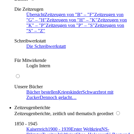
Die Zeitzeugen
Übersicht
Zeitzeugen von
B
–
F
Zeitzeugen von
G
–
H
Zeitzeugen von
H
–
K
Zeitzeugen von
K
–
P
Zeitzeugen von
P
–
S
Zeitzeugen von
S
–
Z
Schreibwerkstatt
Die Schreibwerkstatt
Für Mitwirkende
LogIn Intern
Unsere Bücher
Bücher bestellen
Kriegskinder
Schwarzbrot mit
Zucker
Dennoch gelacht…
Zeitzeugenberichte
Zeitzeugenberichte, zeitlich und thematisch geordnet
1850 - 1945
Kaiserreich
1900 - 1939
Erster Weltkrieg
NS-