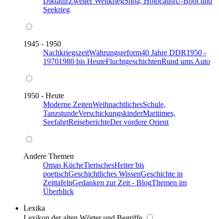
Diktatur
Zweiter Weltkrieg
Shoa, Holocaust
U-Boot und
Seekrieg
1945 - 1950
Nachkriegszeit
Währungsreform
40 Jahre DDR
1950 -
1970
1980 bis Heute
Fluchtgeschichten
Rund ums Auto
1950 - Heute
Moderne Zeiten
Weihnachtliches
Schule,
Tanzstunde
Verschickungskinder
Maritimes,
Seefahrt
Reiseberichte
Der vordere Orient
Andere Themen
Omas Küche
Tierisches
Heiter bis
poetisch
Geschichtliches Wissen
Geschichte in
Zeittafeln
Gedanken zur Zeit - Blog
Themen im
Überblick
Lexika
Lexikon der alten Wörter und Begriffe