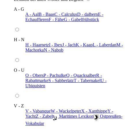
A - G
A - Aal
B - Baas
C - Calculus
D - dalbern
E -
Echauffieren
F - Fähe
G - Gabelfrühstück
H - N
H - Haarnetz
I - Ibex
J - Jach
K - Kaap
L - Laberdan
M -
Machorka
N - Nabob
O - U
O - Obers
P - Pachulke
Q - Quacksalber
R -
Rabattmarke
S - Sabberlatz
T - Tabernakel
U -
Ubiquisten
V - Z
V - Vabanque
W - Wackelpeter
X - Xanthippe
Y -
Yacht
Z - Zabel
️ Maritimes Lexikon
️ Ostpreußen-
Vokabular