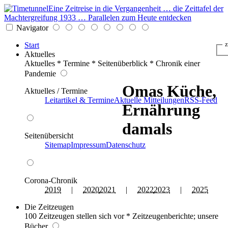
Eine Zeitreise in die Vergangenheit … die Zeittafel der
Machtergreifung 1933 … Parallelen zum Heute entdecken
Navigator
Start
z
Aktuelles
Aktuelles * Termine * Seitenüberblick * Chronik einer
Pandemie
Omas Küche,
Aktuelles / Termine
Leitartikel & Termine
Aktuelle Mitteilungen
RSS-Feed
Ernährung
damals
Seitenübersicht
Sitemap
Impressum
Datenschutz
Corona-Chronik
2019
|
2020
2021
|
2022
2023
|
2025
Die Zeitzeugen
100 Zeitzeugen stellen sich vor * Zeitzeugenberichte; unsere
Bücher