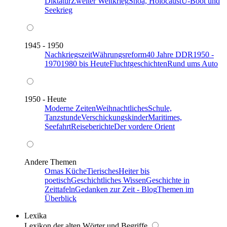
Diktatur
Zweiter Weltkrieg
Shoa, Holocaust
U-Boot und
Seekrieg
1945 - 1950
Nachkriegszeit
Währungsreform
40 Jahre DDR
1950 -
1970
1980 bis Heute
Fluchtgeschichten
Rund ums Auto
1950 - Heute
Moderne Zeiten
Weihnachtliches
Schule,
Tanzstunde
Verschickungskinder
Maritimes,
Seefahrt
Reiseberichte
Der vordere Orient
Andere Themen
Omas Küche
Tierisches
Heiter bis
poetisch
Geschichtliches Wissen
Geschichte in
Zeittafeln
Gedanken zur Zeit - Blog
Themen im
Überblick
Lexika
Lexikon der alten Wörter und Begriffe