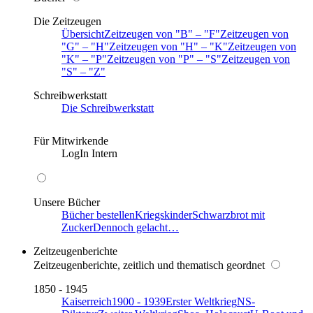
Die Zeitzeugen
Übersicht
Zeitzeugen von
B
–
F
Zeitzeugen von
G
–
H
Zeitzeugen von
H
–
K
Zeitzeugen von
K
–
P
Zeitzeugen von
P
–
S
Zeitzeugen von
S
–
Z
Schreibwerkstatt
Die Schreibwerkstatt
Für Mitwirkende
LogIn Intern
Unsere Bücher
Bücher bestellen
Kriegskinder
Schwarzbrot mit
Zucker
Dennoch gelacht…
Zeitzeugenberichte
Zeitzeugenberichte, zeitlich und thematisch geordnet
1850 - 1945
Kaiserreich
1900 - 1939
Erster Weltkrieg
NS-