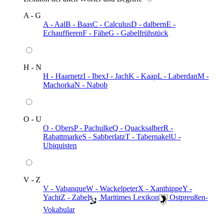
A - G
A - Aal
B - Baas
C - Calculus
D - dalbern
E -
Echauffieren
F - Fähe
G - Gabelfrühstück
H - N
H - Haarnetz
I - Ibex
J - Jach
K - Kaap
L - Laberdan
M -
Machorka
N - Nabob
O - U
O - Obers
P - Pachulke
Q - Quacksalber
R -
Rabattmarke
S - Sabberlatz
T - Tabernakel
U -
Ubiquisten
V - Z
V - Vabanque
W - Wackelpeter
X - Xanthippe
Y -
Yacht
Z - Zabel
️ Maritimes Lexikon
️ Ostpreußen-
Vokabular