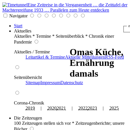
Eine Zeitreise in die Vergangenheit … die Zeittafel der
Machtergreifung 1933 … Parallelen zum Heute entdecken
Navigator
Start
z
Aktuelles
Aktuelles * Termine * Seitenüberblick * Chronik einer
Pandemie
Omas Küche,
Aktuelles / Termine
Leitartikel & Termine
Aktuelle Mitteilungen
RSS-Feed
Ernährung
damals
Seitenübersicht
Sitemap
Impressum
Datenschutz
Corona-Chronik
2019
|
2020
2021
|
2022
2023
|
2025
Die Zeitzeugen
100 Zeitzeugen stellen sich vor * Zeitzeugenberichte; unsere
Bücher