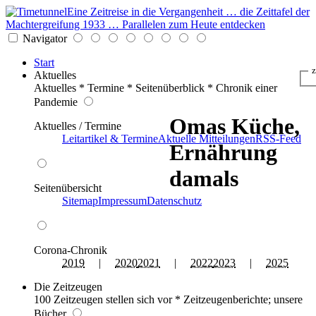
Eine Zeitreise in die Vergangenheit … die Zeittafel der
Machtergreifung 1933 … Parallelen zum Heute entdecken
Navigator
Start
z
Aktuelles
Aktuelles * Termine * Seitenüberblick * Chronik einer
Pandemie
Omas Küche,
Aktuelles / Termine
Leitartikel & Termine
Aktuelle Mitteilungen
RSS-Feed
Ernährung
damals
Seitenübersicht
Sitemap
Impressum
Datenschutz
Corona-Chronik
2019
|
2020
2021
|
2022
2023
|
2025
Die Zeitzeugen
100 Zeitzeugen stellen sich vor * Zeitzeugenberichte; unsere
Bücher