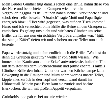
Mein Bruder Günther trug damals schon eine Brille, nahm diese von
der Nase und betrachtete die Graupen wie durch ein
Vergrößerungsglas.
Die Graupen haben Beine
, verkündete er und
schob den Teller beiseite.
Quatsch
sagte Mutti und Papa fügte
energisch hinzu:
Hier wird gegessen, was auf den Tisch kommt.
Harro und ich versuchten ohne Brille die Beine an den Graupen zu
entdecken. Es gelang uns nicht und wir baten Günther um seine
Brille, die für uns nun ein richtiges Vergrößerungsglas war.
Igitt,
das sind ja Käfer
riefen wir und schoben unsere Teller nun auch
beiseite.
Papa wurde stutzig und nahm endlich auch die Brille.
Wo hast du
denn die Graupen gekauft?
wollte er von Mutti wissen.
Wie
immer, beim Kaufmann an der Ecke
antwortete sie, holte die Tüte
mit dem Rest aus dem Küchenschrank und prüfte ebenfalls mittels
Günthers Brille den Inhalt. Unter der warmen Küchenlampe kam
Bewegung in die Graupen und Mutti nahm wortlos unsere Teller,
kippte alles zurück in den Topf und verschwand damit im
Hühnerstall. Mit ein paar Eiern kam sie zurück und backte
Eierkuchen, die wir mit großem Appetit verputzten.
Grünkohlsuppe gab es bei uns nie wieder.