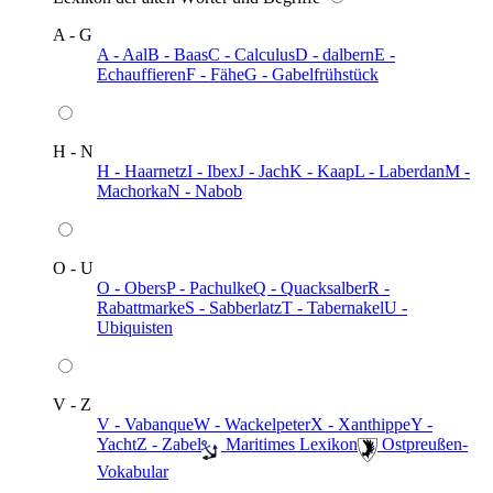
A - G
A - Aal
B - Baas
C - Calculus
D - dalbern
E -
Echauffieren
F - Fähe
G - Gabelfrühstück
H - N
H - Haarnetz
I - Ibex
J - Jach
K - Kaap
L - Laberdan
M -
Machorka
N - Nabob
O - U
O - Obers
P - Pachulke
Q - Quacksalber
R -
Rabattmarke
S - Sabberlatz
T - Tabernakel
U -
Ubiquisten
V - Z
V - Vabanque
W - Wackelpeter
X - Xanthippe
Y -
Yacht
Z - Zabel
️ Maritimes Lexikon
️ Ostpreußen-
Vokabular