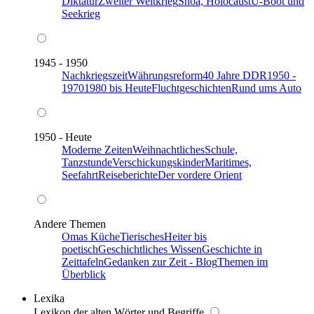
Diktatur
Zweiter Weltkrieg
Shoa, Holocaust
U-Boot und
Seekrieg
1945 - 1950
Nachkriegszeit
Währungsreform
40 Jahre DDR
1950 -
1970
1980 bis Heute
Fluchtgeschichten
Rund ums Auto
1950 - Heute
Moderne Zeiten
Weihnachtliches
Schule,
Tanzstunde
Verschickungskinder
Maritimes,
Seefahrt
Reiseberichte
Der vordere Orient
Andere Themen
Omas Küche
Tierisches
Heiter bis
poetisch
Geschichtliches Wissen
Geschichte in
Zeittafeln
Gedanken zur Zeit - Blog
Themen im
Überblick
Lexika
Lexikon der alten Wörter und Begriffe