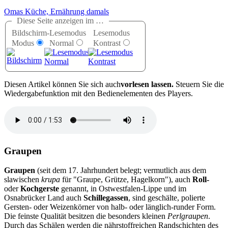
Omas Küche, Ernährung damals
Diese Seite anzeigen im …
Bildschirm-
Lesemodus
Lesemodus
Modus
Normal
Kontrast
D
iesen Artikel können Sie sich auch
vorlesen lassen.
Steuern Sie die
Wiedergabefunktion mit den Bedienelementen des Players.
Graupen
Graupen
(seit dem 17. Jahrhundert belegt; vermutlich aus dem
slawischen
krupa
für
Graupe, Grütze, Hagelkorn
), auch
Roll-
oder
Kochgerste
genannt, in Ostwestfalen-Lippe und im
Osnabrücker Land auch
Schillegassen
, sind geschälte, polierte
Gersten- oder Weizenkörner von halb- oder länglich-runder Form.
Die feinste Qualität besitzen die besonders kleinen
Perlgraupen
.
Durch das Schälen werden die nährstoffreichen Randschichten des