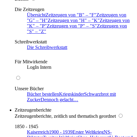
Die Zeitzeugen
Übersicht
Zeitzeugen von
B
–
F
Zeitzeugen von
G
–
H
Zeitzeugen von
H
–
K
Zeitzeugen von
K
–
P
Zeitzeugen von
P
–
S
Zeitzeugen von
S
–
Z
Schreibwerkstatt
Die Schreibwerkstatt
Für Mitwirkende
LogIn Intern
Unsere Bücher
Bücher bestellen
Kriegskinder
Schwarzbrot mit
Zucker
Dennoch gelacht…
Zeitzeugenberichte
Zeitzeugenberichte, zeitlich und thematisch geordnet
1850 - 1945
Kaiserreich
1900 - 1939
Erster Weltkrieg
NS-