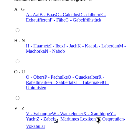
A - G
A - Aal
B - Baas
C - Calculus
D - dalbern
E -
Echauffieren
F - Fähe
G - Gabelfrühstück
H - N
H - Haarnetz
I - Ibex
J - Jach
K - Kaap
L - Laberdan
M -
Machorka
N - Nabob
O - U
O - Obers
P - Pachulke
Q - Quacksalber
R -
Rabattmarke
S - Sabberlatz
T - Tabernakel
U -
Ubiquisten
V - Z
V - Vabanque
W - Wackelpeter
X - Xanthippe
Y -
Yacht
Z - Zabel
️ Maritimes Lexikon
️ Ostpreußen-
Vokabular