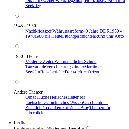
Diktatur
Zweiter Weltkrieg
Shoa, Holocaust
U-Boot und
Seekrieg
1945 - 1950
Nachkriegszeit
Währungsreform
40 Jahre DDR
1950 -
1970
1980 bis Heute
Fluchtgeschichten
Rund ums Auto
1950 - Heute
Moderne Zeiten
Weihnachtliches
Schule,
Tanzstunde
Verschickungskinder
Maritimes,
Seefahrt
Reiseberichte
Der vordere Orient
Andere Themen
Omas Küche
Tierisches
Heiter bis
poetisch
Geschichtliches Wissen
Geschichte in
Zeittafeln
Gedanken zur Zeit - Blog
Themen im
Überblick
Lexika
Lexikon der alten Wörter und Begriffe