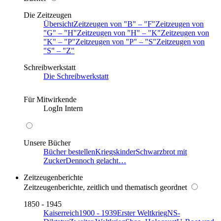
Die Zeitzeugen
Übersicht
Zeitzeugen von
B
–
F
Zeitzeugen von
G
–
H
Zeitzeugen von
H
–
K
Zeitzeugen von
K
–
P
Zeitzeugen von
P
–
S
Zeitzeugen von
S
–
Z
Schreibwerkstatt
Die Schreibwerkstatt
Für Mitwirkende
LogIn Intern
Unsere Bücher
Bücher bestellen
Kriegskinder
Schwarzbrot mit
Zucker
Dennoch gelacht…
Zeitzeugenberichte
Zeitzeugenberichte, zeitlich und thematisch geordnet
1850 - 1945
Kaiserreich
1900 - 1939
Erster Weltkrieg
NS-