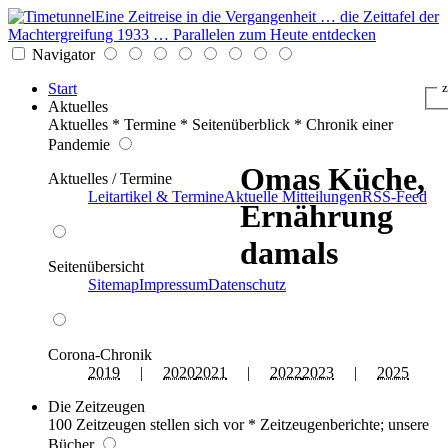
Eine Zeitreise in die Vergangenheit … die Zeittafel der
Machtergreifung 1933 … Parallelen zum Heute entdecken
Navigator
Start
z
Aktuelles
Aktuelles * Termine * Seitenüberblick * Chronik einer
Pandemie
Omas Küche,
Aktuelles / Termine
Leitartikel & Termine
Aktuelle Mitteilungen
RSS-Feed
Ernährung
damals
Seitenübersicht
Sitemap
Impressum
Datenschutz
Corona-Chronik
2019
|
2020
2021
|
2022
2023
|
2025
Die Zeitzeugen
100 Zeitzeugen stellen sich vor * Zeitzeugenberichte; unsere
Bücher