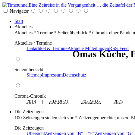
Eine Zeitreise in die Vergangenheit … die Zeittafel d
Navigator
Start
Aktuelles
Aktuelles * Termine * Seitenüberblick * Chronik einer Pandem
Aktuelles / Termine
Leitartikel & Termine
Aktuelle Mitteilungen
RSS-Feed
Omas Küche, 
Seitenübersicht
Sitemap
Impressum
Datenschutz
Corona-Chronik
2019
|
2020
2021
|
2022
2023
|
2025
Die Zeitzeugen
100 Zeitzeugen stellen sich vor * Zeitzeugenberichte; unsere B
Die Zeitzeugen
Übersicht
Zeitzeugen von
B
–
F
Zeitzeugen von
G