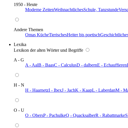
1950 - Heute
Moderne Zeiten
Weihnachtliches
Schule, Tanzstunde
Vers
Andere Themen
Omas Küche
Tierisches
Heiter bis poetisch
Geschichtliche
Lexika
Lexikon der alten Wörter und Begriffe
A - G
A - Aal
B - Baas
C - Calculus
D - dalbern
E - Echauffieren
H - N
H - Haarnetz
I - Ibex
J - Jach
K - Kaap
L - Laberdan
M - M
O - U
O - Obers
P - Pachulke
Q - Quacksalber
R - Rabattmarke
S