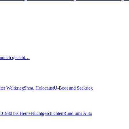
nnoch gelacht…
ter Weltkrieg
Shoa, Holocaust
U-Boot und Seekrieg
70
1980 bis Heute
Fluchtgeschichten
Rund ums Auto