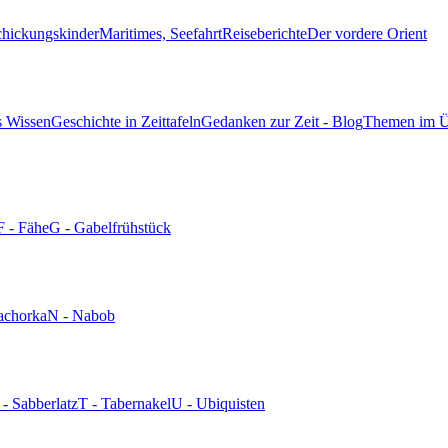
chickungskinder
Maritimes, Seefahrt
Reiseberichte
Der vordere Orient
s Wissen
Geschichte in Zeittafeln
Gedanken zur Zeit - Blog
Themen im Ü
F - Fähe
G - Gabelfrühstück
achorka
N - Nabob
 - Sabberlatz
T - Tabernakel
U - Ubiquisten