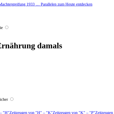
er Machtergreifung 1933 … Parallelen zum Heute entdecken
ie
Ernährung damals
ücher
–
H
Zeitzeugen von
H
–
K
Zeitzeugen von
K
–
P
Zeitzeugen