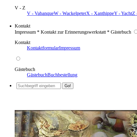
V - Z
V - Vabanque
W - Wackelpeter
X - Xanthippe
Y - Yacht
Z 
Kontakt
Impressum * Kontakt zur Erinnerungswerkstatt * Gästebuch
Kontakt
Kontaktformular
Impressum
Gästebuch
Gästebuch
Buchbestellung