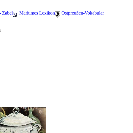
- Zabel
️ Maritimes Lexikon
️ Ostpreußen-Vokabular