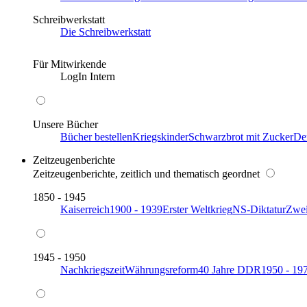
Schreibwerkstatt
Die Schreibwerkstatt
Für Mitwirkende
LogIn Intern
Unsere Bücher
Bücher bestellen
Kriegskinder
Schwarzbrot mit Zucker
De
Zeitzeugenberichte
Zeitzeugenberichte, zeitlich und thematisch geordnet
1850 - 1945
Kaiserreich
1900 - 1939
Erster Weltkrieg
NS-Diktatur
Zwei
1945 - 1950
Nachkriegszeit
Währungsreform
40 Jahre DDR
1950 - 19