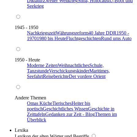
Diktatur
Zweiter Weltkrieg
Shoa, Holocaust
U-Boot und
Seekrieg
1945 - 1950
Nachkriegszeit
Währungsreform
40 Jahre DDR
1950 -
1970
1980 bis Heute
Fluchtgeschichten
Rund ums Auto
1950 - Heute
Moderne Zeiten
Weihnachtliches
Schule,
Tanzstunde
Verschickungskinder
Maritimes,
Seefahrt
Reiseberichte
Der vordere Orient
Andere Themen
Omas Küche
Tierisches
Heiter bis
poetisch
Geschichtliches Wissen
Geschichte in
Zeittafeln
Gedanken zur Zeit - Blog
Themen im
Überblick
Lexika
Lexikon der alten Wörter und Begriffe