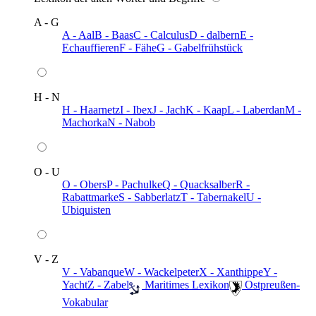
A - G
A - Aal
B - Baas
C - Calculus
D - dalbern
E -
Echauffieren
F - Fähe
G - Gabelfrühstück
H - N
H - Haarnetz
I - Ibex
J - Jach
K - Kaap
L - Laberdan
M -
Machorka
N - Nabob
O - U
O - Obers
P - Pachulke
Q - Quacksalber
R -
Rabattmarke
S - Sabberlatz
T - Tabernakel
U -
Ubiquisten
V - Z
V - Vabanque
W - Wackelpeter
X - Xanthippe
Y -
Yacht
Z - Zabel
️ Maritimes Lexikon
️ Ostpreußen-
Vokabular