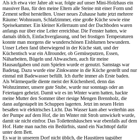
Als ich etwa vier Jahre alt war, folgte auf unser Mini-Holzhaus ein
massiver Bau, für den meine Eltern alle Steine mit einer Form und
Zement selbst herstellten. Unser neues Zuhause hatte jetzt mehrere
Räume: Wohnraum, Schlafzimmer, eine große Küche sowie eine
Speisekammer. Ein kleiner Kellerraum und der Dachboden waren
anfangs nur über eine Leiter erreichbar. Die Fenster hatten, wie
damals üblich, Einfachverglasung, und bei frostigen Temperaturen
konnte man morgens die wunderschönen Eisblumen bewundern.
Unser Leben fand überwiegend in der Küche statt, und der
Küchentisch war ein Allrounder, ob Gemüseputzen, Essen,
Näharbeiten, Bügeln und Abwaschen, auch für meine
Hausaufgaben und zum Spielen wurde er genutzt. Samstags war
Badetag. Dazu wurde eine Zinkwanne in die Küche gestellt und nur
einmal mit Badewasser befüllt. Ich durfte immer als Erste baden.
Als Wärmequelle diente meist der Küchenherd, denn das
Wohnzimmer, unsere gute Stube, wurde nur sonntags oder an
Feiertagen geheizt. Damit wir es im Winter warm hatten, hackte
meine Mutter den Sommer über riesige Mengen Brennholz, die
dann aufgestapelt im Schuppen lagerten. Jetzt im neuen Heim
besaßen wir elektrisches Licht. Das Wasser kam aber weiterhin aus
der Pumpe auf dem Hof, die im Winter mit Stroh umwickelt wurde,
damit sie nicht einfror. Das Toilettenhäuschen war ebenfalls auf dem
Hof. Hatte man nachts ein Bedürfnis, stand ein Nachttopf dafür
unter dem Bett.
Es war in unserem Dorf nicht üblich, die Haustüren tagsüber