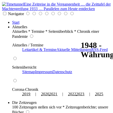
Eine Zeitreise in die Vergangenheit … die Zeittafel der
Machtergreifung 1933 … Parallelen zum Heute entdecken
Navigator
Start
Aktuelles
Aktuelles * Termine * Seitenüberblick * Chronik einer
Pandemie
1948 -
Aktuelles / Termine
Leitartikel & Termine
Aktuelle Mitteilungen
RSS-Feed
Währung
Seitenübersicht
Sitemap
Impressum
Datenschutz
Corona-Chronik
2019
|
2020
2021
|
2022
2023
|
2025
Die Zeitzeugen
100 Zeitzeugen stellen sich vor * Zeitzeugenberichte; unsere
Bücher