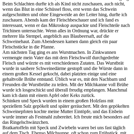
Beim Schlachten durfte ich als Kind nicht zuschauen, auch nicht,
wenn das Blut in eine Schüssel floss, erst wenn das Schwein
aufgeschnitten und ohne Eingeweide an der Leiter hing, durfte ich
zuschauen. Abends kam der Fleischbeschauer und ich fand es
interessant, wenn er das Mikroskop auspackte und Fleischteile nach
Trichinen untersuchte. Wenn alles in Ordnung war, drückte er
mehrere lila Stempel, angeblich aus Blaubeersaft, auf die
Schweinehaut. Zum Abendessen kamen dann gleich ein paar
Fleischstücke in die Pfanne.
Am nächsten Tag ging es ans Wurstmachen. In Zinkwannen
vermengte mein Vater das mit dem Fleischwolf durchgedrehte
Fleisch und würzte es mit verschiedenen Zutaten. Das Wurstbrät
wurde in saubere Schweinedärme gestopft und die Würste dann in
einem großen Kessel gekocht, dabei platzten einige und eine
gehaltvolle Brühe entstand. Üblich war es, mit den Nachbarn und
Freunden die Wurstbrühe zu teilen. Mit der Milchkanne voll Brühe
wurde ich losgeschickt und überall freudig empfangen. Manchmal
kam ich dann mit einem Apfel oder Keks zurück.
Schinken und Speck wurden in einem großen Holzfass mit
speziellem Salz gepökelt und später geräuchert. Mit den gepökelten
Schweinepfoten kochte meine Mutter Eintöpfe, und das Eisbein
wurde immer als Festmahl zubereitet. Ich freute mich besonders auf
das Ringelschwänzchen.
Bratkartoffeln mit Speck und Zwiebeln waren bei uns fast täglich
auf dem Tisch. Ebenso Milchsuppe, oft schon zum Frühstück, mit