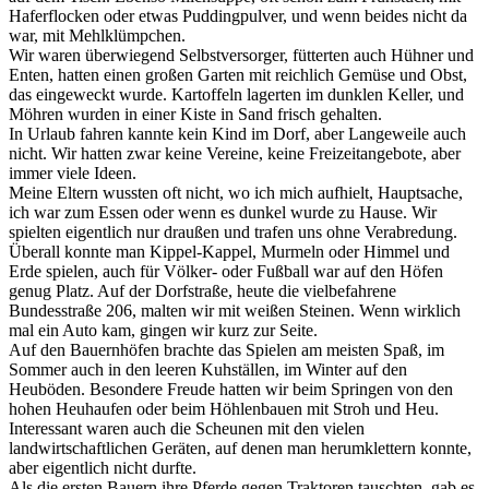
Haferflocken oder etwas Puddingpulver, und wenn beides nicht da
war, mit Mehlklümpchen.
Wir waren überwiegend Selbstversorger, fütterten auch Hühner und
Enten, hatten einen großen Garten mit reichlich Gemüse und Obst,
das eingeweckt wurde. Kartoffeln lagerten im dunklen Keller, und
Möhren wurden in einer Kiste in Sand frisch gehalten.
In Urlaub fahren kannte kein Kind im Dorf, aber Langeweile auch
nicht. Wir hatten zwar keine Vereine, keine Freizeitangebote, aber
immer viele Ideen.
Meine Eltern wussten oft nicht, wo ich mich aufhielt, Hauptsache,
ich war zum Essen oder wenn es dunkel wurde zu Hause. Wir
spielten eigentlich nur draußen und trafen uns ohne Verabredung.
Überall konnte man Kippel-Kappel, Murmeln oder Himmel und
Erde spielen, auch für Völker- oder Fußball war auf den Höfen
genug Platz. Auf der Dorfstraße, heute die vielbefahrene
Bundesstraße 206, malten wir mit weißen Steinen. Wenn wirklich
mal ein Auto kam, gingen wir kurz zur Seite.
Auf den Bauernhöfen brachte das Spielen am meisten Spaß, im
Sommer auch in den leeren Kuhställen, im Winter auf den
Heuböden. Besondere Freude hatten wir beim Springen von den
hohen Heuhaufen oder beim Höhlenbauen mit Stroh und Heu.
Interessant waren auch die Scheunen mit den vielen
landwirtschaftlichen Geräten, auf denen man herumklettern konnte,
aber eigentlich nicht durfte.
Als die ersten Bauern ihre Pferde gegen Traktoren tauschten, gab es