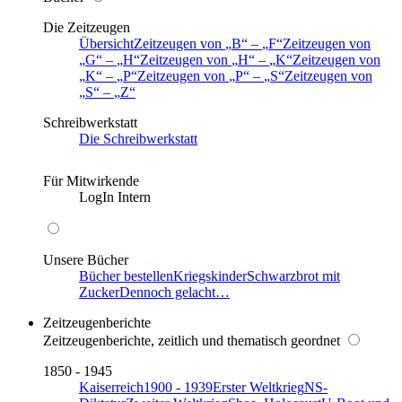
Die Zeitzeugen
Übersicht
Zeitzeugen von
B
–
F
Zeitzeugen von
G
–
H
Zeitzeugen von
H
–
K
Zeitzeugen von
K
–
P
Zeitzeugen von
P
–
S
Zeitzeugen von
S
–
Z
Schreibwerkstatt
Die Schreibwerkstatt
Für Mitwirkende
LogIn Intern
Unsere Bücher
Bücher bestellen
Kriegskinder
Schwarzbrot mit
Zucker
Dennoch gelacht…
Zeitzeugenberichte
Zeitzeugenberichte, zeitlich und thematisch geordnet
1850 - 1945
Kaiserreich
1900 - 1939
Erster Weltkrieg
NS-