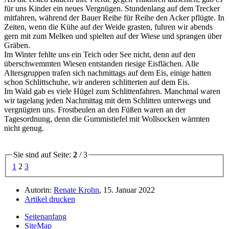
für uns Kinder ein neues Vergnügen. Stundenlang auf dem Trecker
mitfahren, während der Bauer Reihe für Reihe den Acker pflügte. In
Zeiten, wenn die Kühe auf der Weide grasten, fuhren wir abends
gern mit zum Melken und spielten auf der Wiese und sprangen über
Gräben.
Im Winter fehlte uns ein Teich oder See nicht, denn auf den
überschwemmten Wiesen entstanden riesige Eisflächen. Alle
Altersgruppen trafen sich nachmittags auf dem Eis, einige hatten
schon Schlittschuhe, wir anderen schlitterten auf dem Eis.
Im Wald gab es viele Hügel zum Schlittenfahren. Manchmal waren
wir tagelang jeden Nachmittag mit dem Schlitten unterwegs und
vergnügten uns. Frostbeulen an den Füßen waren an der
Tagesordnung, denn die Gummistiefel mit Wollsocken wärmten
nicht genug.
Sie sind auf Seite:
2
/ 3
1
2
3
Autorin:
Renate Krohn
, 15. Januar 2022
Artikel drucken
Seitenanfang
SiteMap