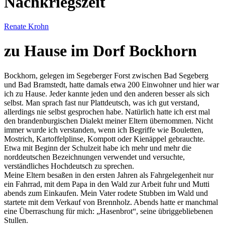
Nachkriegszeit
Renate Krohn
zu Hause im Dorf Bockhorn
Bockhorn, gelegen im Segeberger Forst zwischen Bad Segeberg
und Bad Bramstedt, hatte damals etwa 200 Einwohner und hier war
ich zu Hause. Jeder kannte jeden und den anderen besser als sich
selbst. Man sprach fast nur Plattdeutsch, was ich gut verstand,
allerdings nie selbst gesprochen habe. Natürlich hatte ich erst mal
den brandenburgischen Dialekt meiner Eltern übernommen. Nicht
immer wurde ich verstanden, wenn ich Begriffe wie Bouletten,
Mostrich, Kartoffelplinse, Kompott oder Kienäppel gebrauchte.
Etwa mit Beginn der Schulzeit habe ich mehr und mehr die
norddeutschen Bezeichnungen verwendet und versuchte,
verständliches Hochdeutsch zu sprechen.
Meine Eltern besaßen in den ersten Jahren als Fahrgelegenheit nur
ein Fahrrad, mit dem Papa in den Wald zur Arbeit fuhr und Mutti
abends zum Einkaufen. Mein Vater rodete Stubben im Wald und
startete mit dem Verkauf von Brennholz. Abends hatte er manchmal
eine Überraschung für mich:
Hasenbrot
, seine übriggebliebenen
Stullen.