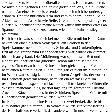
abzuschließen. Man konnte überall einfach ins Haus marschieren.
So auch die fliegenden Händler, die gleich den Weg in die Küche
nahmen. An einen Handelsreisenden kann ich mich besonders gut
erinnern. Er hatte nur einen Arm und kam mit dem Fahrrad. Seine
Aktentasche mit Artikeln wie Seife, Creme und Zahnpasta legte er
auf den Küchentisch und meine Mutter kaufte ihm immer etwas ab.
Spannend fand ich es zuzuschauen, wie er aufs Fahrrad stieg und
weiterfuhr.
Bis ich sechs war, schlief ich bei meinen Eltern mit im Bett. Dann
bekam ich einen eigenen Schlafplatz, ein Feldbett in der
Speisekammer neben Pökeltonne, Schmalz- und Gurkentöpfen.
Erst als die Treppe zum Dachboden fertig war, wurde ein Zimmer
für mich ausgebaut. Die Möblierung war spartanisch, Bett und
Nachttisch, aber ich war glücklich, schon mit acht Jahren ein
eigenes Zimmer zu haben. Keines meiner gleichaltrigen Freunde
hatte einen Raum für sich. Einen Ofen gab es nicht im Zimmer und
im Winter war es eisig kalt, aber mit einem Ziegelstein, der vorher
im Backofen gewärmt wurde, hatte ich ein warmes Bett. Im
restlichen nicht ausgebauten Dachbodenteil trocknete im Winter die
Wäsche, manchmal hing sie dort tagelang im gefrorenen Zustand.
Auch die Räucherkammer, in der Schinken, Speck und Würste mit
Buchenspänen geräuchert wurden, war hier.
Im Frühjahr kauften meine Eltern immer zwei Ferkel, die sie bis
zum Winter groß fütterten. Ein Schwein wurde zur Aufbesserung
der Haushaltskasse verkauft, das andere war für unsere Versorgung.