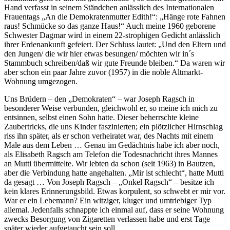
Hand verfasst in seinem Ständchen anlässlich des Internationalen
Frauentags
An die Demokratenmutter Edith!
:
Hänge rote Fahnen
raus! Schmücke so das ganze Haus!
Auch meine 1960 geborene
Schwester Dagmar wird in einem 22-strophigen Gedicht anlässlich
ihrer Erdenankunft gefeiert. Der Schluss lautet:
Und den Eltern und
den Jungen/ die wir hier etwas besungen/ möchten wir in´s
Stammbuch schreiben/daß wir gute Freunde bleiben.
Da waren wir
aber schon ein paar Jahre zuvor (1957) in die noble Altmarkt-
Wohnung umgezogen.
Uns Brüdern – den
Demokraten
– war Joseph Ragsch in
besonderer Weise verbunden, gleichwohl er, so meine ich mich zu
entsinnen, selbst einen Sohn hatte. Dieser beherrschte kleine
Zaubertricks, die uns Kinder faszinierten; ein plötzlicher Hirnschlag
riss ihn später, als er schon verheiratet war, des Nachts mit einem
Male aus dem Leben … Genau im Gedächtnis habe ich aber noch,
als Elisabeth Ragsch am Telefon die Todesnachricht ihres Mannes
an Mutti übermittelte. Wir lebten da schon (seit 1963) in Bautzen,
aber die Verbindung hatte angehalten.
Mir ist schlecht
, hatte Mutti
da gesagt … Von Joseph Ragsch –
Onkel Ragsch
– besitze ich
kein klares Erinnerungsbild. Etwas korpulent, so schwebt er mir vor.
War er ein Lebemann? Ein witziger, kluger und umtriebiger Typ
allemal. Jedenfalls schnappte ich einmal auf, dass er seine Wohnung
zwecks Besorgung von Zigaretten verlassen habe und erst Tage
später wieder aufgetaucht sein soll …