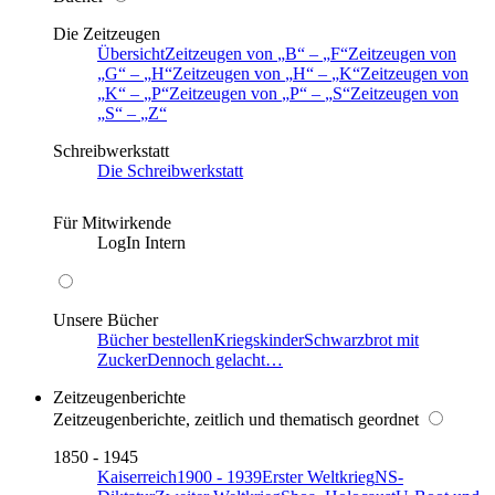
Die Zeitzeugen
Übersicht
Zeitzeugen von
B
–
F
Zeitzeugen von
G
–
H
Zeitzeugen von
H
–
K
Zeitzeugen von
K
–
P
Zeitzeugen von
P
–
S
Zeitzeugen von
S
–
Z
Schreibwerkstatt
Die Schreibwerkstatt
Für Mitwirkende
LogIn Intern
Unsere Bücher
Bücher bestellen
Kriegskinder
Schwarzbrot mit
Zucker
Dennoch gelacht…
Zeitzeugenberichte
Zeitzeugenberichte, zeitlich und thematisch geordnet
1850 - 1945
Kaiserreich
1900 - 1939
Erster Weltkrieg
NS-