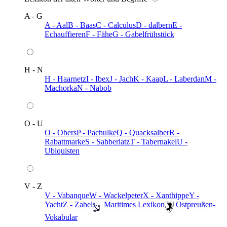
A - G
A - Aal
B - Baas
C - Calculus
D - dalbern
E -
Echauffieren
F - Fähe
G - Gabelfrühstück
H - N
H - Haarnetz
I - Ibex
J - Jach
K - Kaap
L - Laberdan
M -
Machorka
N - Nabob
O - U
O - Obers
P - Pachulke
Q - Quacksalber
R -
Rabattmarke
S - Sabberlatz
T - Tabernakel
U -
Ubiquisten
V - Z
V - Vabanque
W - Wackelpeter
X - Xanthippe
Y -
Yacht
Z - Zabel
️ Maritimes Lexikon
️ Ostpreußen-
Vokabular