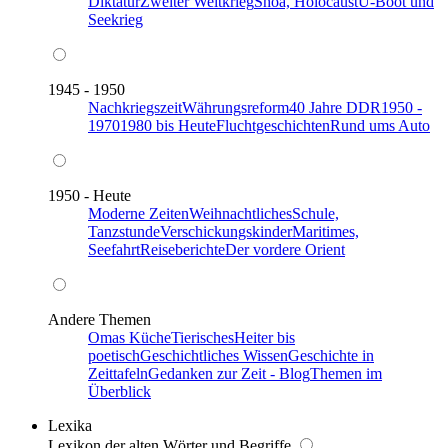
Diktatur
Zweiter Weltkrieg
Shoa, Holocaust
U-Boot und
Seekrieg
1945 - 1950
Nachkriegszeit
Währungsreform
40 Jahre DDR
1950 -
1970
1980 bis Heute
Fluchtgeschichten
Rund ums Auto
1950 - Heute
Moderne Zeiten
Weihnachtliches
Schule,
Tanzstunde
Verschickungskinder
Maritimes,
Seefahrt
Reiseberichte
Der vordere Orient
Andere Themen
Omas Küche
Tierisches
Heiter bis
poetisch
Geschichtliches Wissen
Geschichte in
Zeittafeln
Gedanken zur Zeit - Blog
Themen im
Überblick
Lexika
Lexikon der alten Wörter und Begriffe