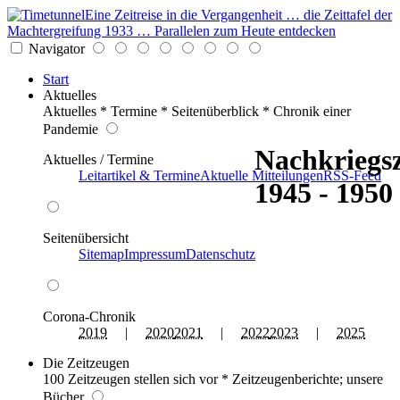
Eine Zeitreise in die Vergangenheit … die Zeittafel der
Machtergreifung 1933 … Parallelen zum Heute entdecken
Navigator
Start
Aktuelles
Aktuelles * Termine * Seitenüberblick * Chronik einer
Pandemie
Nachkriegsz
Aktuelles / Termine
Leitartikel & Termine
Aktuelle Mitteilungen
RSS-Feed
1945 - 1950
Seitenübersicht
Sitemap
Impressum
Datenschutz
Corona-Chronik
2019
|
2020
2021
|
2022
2023
|
2025
Die Zeitzeugen
100 Zeitzeugen stellen sich vor * Zeitzeugenberichte; unsere
Bücher