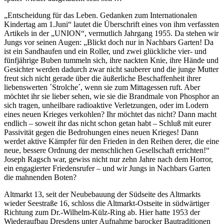
Entscheidung für das Leben. Gedanken zum Internationalen
Kindertag am 1.Juni
lautet die Überschrift eines von ihm verfassten
Artikels in der
UNION
, vermutlich Jahrgang 1955. Da stehen wir
Jungs vor seinen Augen:
Blickt doch nur in Nachbars Garten! Da
ist ein Sandhaufen und ein Roller, und zwei glückliche vier- und
fünfjährige Buben tummeln sich, ihre nackten Knie, ihre Hände und
Gesichter werden dadurch zwar nicht sauberer und die junge Mutter
freut sich nicht gerade über die äußerliche Beschaffenheit ihrer
liebenswerten ´Strolche´, wenn sie zum Mittagessen ruft. Aber
möchtet ihr sie lieber sehen, wie sie die Brandmale von Phosphor an
sich tragen, unheilbare radioaktive Verletzungen, oder im Lodern
eines neuen Krieges verkohlen? Ihr möchtet das nicht? Dann macht
endlich – soweit ihr das nicht schon getan habt – Schluß mit eurer
Passivität gegen die Bedrohungen eines neuen Krieges! Dann
werdet aktive Kämpfer für den Frieden in den Reihen derer, die eine
neue, bessere Ordnung der menschlichen Gesellschaft errichten!
Joseph Ragsch war, gewiss nicht nur zehn Jahre nach dem Horror,
ein engagierter Friedensrufer – und wir Jungs in Nachbars Garten
die mahnenden Boten?
Altmarkt 13, seit der Neubebauung der Südseite des Altmarkts
wieder Seestraße 16, schloss die Altmarkt-Ostseite in südwärtiger
Richtung zum Dr.-Wilhelm-Külz-Ring ab. Hier hatte 1953 der
Wiederaufbau Dresdens unter Aufnahme barocker Bautraditionen