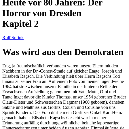
Heute vor 80 Jahren: Der
Horror von Dresden
Kapitel 2
Rolf Sprink
Was wird aus den Demokraten
Eng, ja freundschaftlich verbunden waren unsere Eltern mit den
Nachbarn in der Dr.-Conert-Straße auf gleicher Etage: Joseph und
Elisabeth Ragsch. Die Verbindung hielt über Herrn Ragschs Tod
hinaus zu seiner Frau an. Auf einem Foto von meiner Jugendweihe
1964 hat sie zwischen unserer Familie in der hinteren Reihe der
Erwachsenen Aufstellung genommen mit Vati, Mutti, Omi und
Tante Inge; davor die Kinder Thomas, unser 1954 geborener Bruder
Claus-Dieter und Schwesterchen Dagmar (1960 geboren), daneben
Sabine und Matthias aus Görlitz, Cousin und Cousine von uns
Sprink-Kindern. Das Foto dürfte mein Görlitzer Onkel Karl-Heinz
gemacht haben. Elisabeth Ragschs Gesicht war in meiner
Erinnerung auffällig durch ungewöhnliche, beinahe lappenartige
Hauterweiterungen unter beiden Augen geprägt. Einmal äußerte sie,