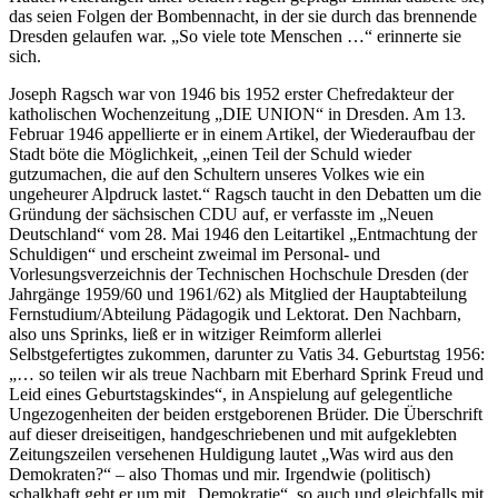
das seien Folgen der Bombennacht, in der sie durch das brennende
Dresden gelaufen war.
So viele tote Menschen …
erinnerte sie
sich.
Joseph Ragsch war von 1946 bis 1952 erster Chefredakteur der
katholischen Wochenzeitung
DIE UNION
in Dresden. Am 13.
Februar 1946 appellierte er in einem Artikel, der Wiederaufbau der
Stadt böte die Möglichkeit,
einen Teil der Schuld wieder
gutzumachen, die auf den Schultern unseres Volkes wie ein
ungeheurer Alpdruck lastet.
Ragsch taucht in den Debatten um die
Gründung der sächsischen CDU auf, er verfasste im
Neuen
Deutschland
vom 28. Mai 1946 den Leitartikel
Entmachtung der
Schuldigen
und erscheint zweimal im Personal- und
Vorlesungsverzeichnis der Technischen Hochschule Dresden (der
Jahrgänge 1959/60 und 1961/62) als Mitglied der Hauptabteilung
Fernstudium/Abteilung Pädagogik und Lektorat. Den Nachbarn,
also uns Sprinks, ließ er in witziger Reimform allerlei
Selbstgefertigtes zukommen, darunter zu Vatis 34. Geburtstag 1956:
… so teilen wir als treue Nachbarn mit Eberhard Sprink Freud und
Leid eines Geburtstagskindes
, in Anspielung auf gelegentliche
Ungezogenheiten der beiden erstgeborenen Brüder. Die Überschrift
auf dieser dreiseitigen, handgeschriebenen und mit aufgeklebten
Zeitungszeilen versehenen Huldigung lautet
Was wird aus den
Demokraten?
– also Thomas und mir. Irgendwie (politisch)
schalkhaft geht er um mit
Demokratie
, so auch und gleichfalls mit