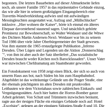
begonnen. Die letzten Bauarbeiten auf dieser Altmarktseite liefen
noch, als unsere Familie 1957 in das repräsentative Gebäude einzog,
das wie alle hier in seinem großzügigen Eingangsbereich eine
Travertin-Wandverkleidung aufwies und mit aufwändigen
Messingleuchten ausgestattet war, Aufzug und
Müllschlucker
inklusive.
Hier wohnen die Kaiser
, hörte ich einmal ein älteres
Ehepaar davorstehend staunend sagen. Und tatsächlich gehörte
Prominenz zur Bewohnerschaft, so Walter Weidauer und die Witwe
des Dichters Martin Andersen-Nexö. Weidauer war bis zu seinem
Tod 1986 über viele Jahre Oberbürgermeister der Stadt gewesen.
Von ihm stammt die 1965 erstaufgelegte Publikation
Inferno
Dresden. Über Lügen und Legenden um die Aktion ‚Donnerschlag
´
, von ihm ist aber auch der Satz überliefert
Das sozialistische
Dresden braucht weder Kirchen noch Barockfassaden
. Unser Vater
war inzwischen Chefdramaturg am Staatstheater geworden.
Ein Fotodokument von 1958 zeigt einen Blick, der sich so auch von
unserm Haus aus bot, nach Süden bis hin zum Hauptbahnhof.
Abgebildet ist das weiträumige Gelände um die Prager Straße, eine
der ehemals prächtigsten im alten Dresden mit prunkvollen
Leitbauten wie dem Victoriahaus sowie zahlreichen Einkaufs- und
Vergnügungsstätten. Auch hier hatten die Horror-Bomber ganze
Arbeit geleistet. Von Schutt und Trümmern inzwischen beräumt,
ragte aus der riesigen Fläche ein einziges Gebäude noch auf: Hotel
Excelsior
, gelegen an der einstigen Sidonien-Straße 8 und 10. Die