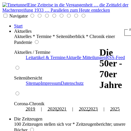
Eine Zeitreise in die Vergangenheit … die Zeittafel der
Machtergreifung 1933 … Parallelen zum Heute entdecken
Navigator
Start
z
Aktuelles
Aktuelles * Termine * Seitenüberblick * Chronik einer
Pandemie
Die
Aktuelles / Termine
Leitartikel & Termine
Aktuelle Mitteilungen
RSS-Feed
50er -
70er
Seitenübersicht
Jahre
Sitemap
Impressum
Datenschutz
Corona-Chronik
2019
|
2020
2021
|
2022
2023
|
2025
Die Zeitzeugen
100 Zeitzeugen stellen sich vor * Zeitzeugenberichte; unsere
Bücher