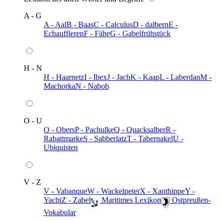
A - G
A - Aal
B - Baas
C - Calculus
D - dalbern
E -
Echauffieren
F - Fähe
G - Gabelfrühstück
H - N
H - Haarnetz
I - Ibex
J - Jach
K - Kaap
L - Laberdan
M -
Machorka
N - Nabob
O - U
O - Obers
P - Pachulke
Q - Quacksalber
R -
Rabattmarke
S - Sabberlatz
T - Tabernakel
U -
Ubiquisten
V - Z
V - Vabanque
W - Wackelpeter
X - Xanthippe
Y -
Yacht
Z - Zabel
️ Maritimes Lexikon
️ Ostpreußen-
Vokabular