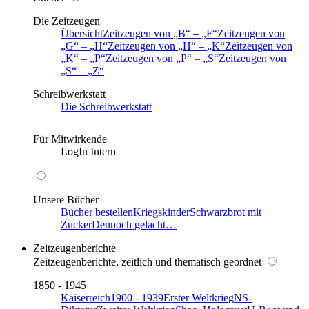
Die Zeitzeugen
Übersicht
Zeitzeugen von
B
–
F
Zeitzeugen von
G
–
H
Zeitzeugen von
H
–
K
Zeitzeugen von
K
–
P
Zeitzeugen von
P
–
S
Zeitzeugen von
S
–
Z
Schreibwerkstatt
Die Schreibwerkstatt
Für Mitwirkende
LogIn Intern
Unsere Bücher
Bücher bestellen
Kriegskinder
Schwarzbrot mit
Zucker
Dennoch gelacht…
Zeitzeugenberichte
Zeitzeugenberichte, zeitlich und thematisch geordnet
1850 - 1945
Kaiserreich
1900 - 1939
Erster Weltkrieg
NS-