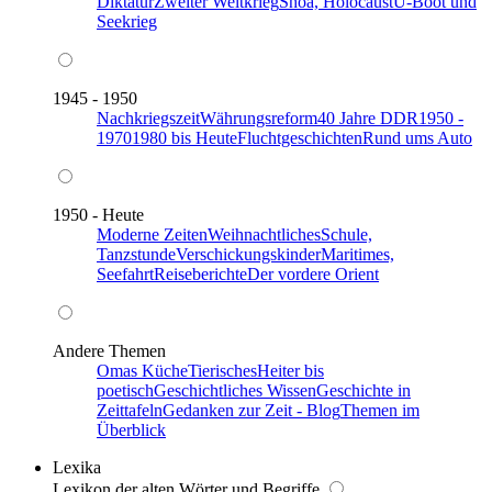
Diktatur
Zweiter Weltkrieg
Shoa, Holocaust
U-Boot und
Seekrieg
1945 - 1950
Nachkriegszeit
Währungsreform
40 Jahre DDR
1950 -
1970
1980 bis Heute
Fluchtgeschichten
Rund ums Auto
1950 - Heute
Moderne Zeiten
Weihnachtliches
Schule,
Tanzstunde
Verschickungskinder
Maritimes,
Seefahrt
Reiseberichte
Der vordere Orient
Andere Themen
Omas Küche
Tierisches
Heiter bis
poetisch
Geschichtliches Wissen
Geschichte in
Zeittafeln
Gedanken zur Zeit - Blog
Themen im
Überblick
Lexika
Lexikon der alten Wörter und Begriffe