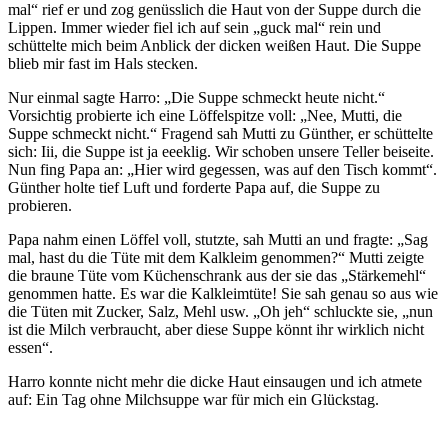
mal
rief er und zog genüsslich die Haut von der Suppe durch die
Lippen. Immer wieder fiel ich auf sein
guck mal
rein und
schüttelte mich beim Anblick der dicken weißen Haut. Die Suppe
blieb mir fast im Hals stecken.
Nur einmal sagte Harro:
Die Suppe schmeckt heute nicht.
Vorsichtig probierte ich eine Löffelspitze voll:
Nee, Mutti, die
Suppe schmeckt nicht.
Fragend sah Mutti zu Günther, er schüttelte
sich: Iii, die Suppe ist ja eeeklig. Wir schoben unsere Teller beiseite.
Nun fing Papa an:
Hier wird gegessen, was auf den Tisch kommt
.
Günther holte tief Luft und forderte Papa auf, die Suppe zu
probieren.
Papa nahm einen Löffel voll, stutzte, sah Mutti an und fragte:
Sag
mal, hast du die Tüte mit dem Kalkleim genommen?
Mutti zeigte
die braune Tüte vom Küchenschrank aus der sie das
Stärkemehl
genommen hatte. Es war die Kalkleimtüte! Sie sah genau so aus wie
die Tüten mit Zucker, Salz, Mehl usw.
Oh jeh
schluckte sie,
nun
ist die Milch verbraucht, aber diese Suppe könnt ihr wirklich nicht
essen
.
Harro konnte nicht mehr die dicke Haut einsaugen und ich atmete
auf: Ein Tag ohne Milchsuppe war für mich ein Glückstag.