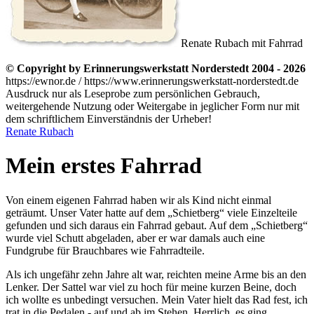
Renate Rubach mit Fahrrad
© Copyright by Erinnerungswerkstatt Norderstedt 2004 - 2026
https://ewnor.de / https://www.erinnerungswerkstatt-norderstedt.de
Ausdruck nur als Leseprobe zum persönlichen Gebrauch,
weitergehende Nutzung oder Weitergabe in jeglicher Form nur mit
dem schriftlichem Einverständnis der Urheber!
Renate Rubach
Mein erstes Fahrrad
Von einem eigenen Fahrrad haben wir als Kind nicht einmal
geträumt. Unser Vater hatte auf dem
Schietberg
viele Einzelteile
gefunden und sich daraus ein Fahrrad gebaut. Auf dem
Schietberg
wurde viel Schutt abgeladen, aber er war damals auch eine
Fundgrube für Brauchbares wie Fahrradteile.
Als ich ungefähr zehn Jahre alt war, reichten meine Arme bis an den
Lenker. Der Sattel war viel zu hoch für meine kurzen Beine, doch
ich wollte es unbedingt versuchen. Mein Vater hielt das Rad fest, ich
trat in die Pedalen - auf und ab im Stehen. Herrlich, es ging