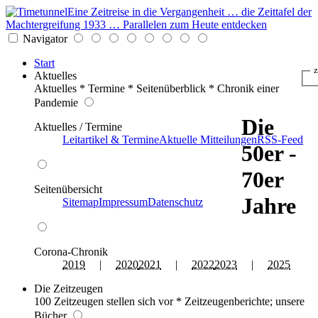
Eine Zeitreise in die Vergangenheit … die Zeittafel der
Machtergreifung 1933 … Parallelen zum Heute entdecken
Navigator
Start
z
Aktuelles
Aktuelles * Termine * Seitenüberblick * Chronik einer
Pandemie
Die
Aktuelles / Termine
Leitartikel & Termine
Aktuelle Mitteilungen
RSS-Feed
50er -
70er
Seitenübersicht
Jahre
Sitemap
Impressum
Datenschutz
Corona-Chronik
2019
|
2020
2021
|
2022
2023
|
2025
Die Zeitzeugen
100 Zeitzeugen stellen sich vor * Zeitzeugenberichte; unsere
Bücher