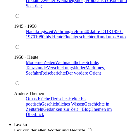
Diktatur
Zweiter Weltkrieg
Shoa, Holocaust
U-Boot und
Seekrieg
1945 - 1950
Nachkriegszeit
Währungsreform
40 Jahre DDR
1950 -
1970
1980 bis Heute
Fluchtgeschichten
Rund ums Auto
1950 - Heute
Moderne Zeiten
Weihnachtliches
Schule,
Tanzstunde
Verschickungskinder
Maritimes,
Seefahrt
Reiseberichte
Der vordere Orient
Andere Themen
Omas Küche
Tierisches
Heiter bis
poetisch
Geschichtliches Wissen
Geschichte in
Zeittafeln
Gedanken zur Zeit - Blog
Themen im
Überblick
Lexika
Lexikon der alten Wörter und Begriffe