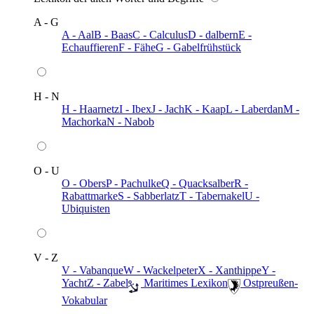
A - G
A - Aal
B - Baas
C - Calculus
D - dalbern
E -
Echauffieren
F - Fähe
G - Gabelfrühstück
H - N
H - Haarnetz
I - Ibex
J - Jach
K - Kaap
L - Laberdan
M -
Machorka
N - Nabob
O - U
O - Obers
P - Pachulke
Q - Quacksalber
R -
Rabattmarke
S - Sabberlatz
T - Tabernakel
U -
Ubiquisten
V - Z
V - Vabanque
W - Wackelpeter
X - Xanthippe
Y -
Yacht
Z - Zabel
️ Maritimes Lexikon
️ Ostpreußen-
Vokabular