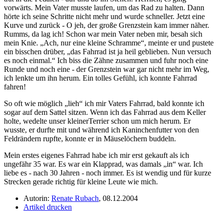
vorwärts. Mein Vater musste laufen, um das Rad zu halten. Dann
hörte ich seine Schritte nicht mehr und wurde schneller. Jetzt eine
Kurve und zurück - O jeh, der große Grenzstein kam immer näher.
Rumms, da lag ich! Schon war mein Vater neben mir, besah sich
mein Knie.
Ach, nur eine kleine Schramme
, meinte er und pustete
ein bisschen drüber,
das Fahrrad ist ja heil geblieben. Nun versuch
es noch einmal.
Ich biss die Zähne zusammen und fuhr noch eine
Runde und noch eine - der Grenzstein war gar nicht mehr im Weg,
ich lenkte um ihn herum. Ein tolles Gefühl, ich konnte Fahrrad
fahren!
So oft wie möglich
lieh
ich mir Vaters Fahrrad, bald konnte ich
sogar auf dem Sattel sitzen. Wenn ich das Fahrrad aus dem Keller
holte, wedelte unser kleinerTerrier schon um mich herum. Er
wusste, er durfte mit und während ich Kaninchenfutter von den
Feldrändern rupfte, konnte er in Mäuselöchern buddeln.
Mein erstes eigenes Fahrrad habe ich mir erst gekauft als ich
ungefähr 35 war. Es war ein Klapprad, was damals
in
war. Ich
liebe es - nach 30 Jahren - noch immer. Es ist wendig und für kurze
Strecken gerade richtig für kleine Leute wie mich.
Autorin:
Renate Rubach
, 08.12.2004
Artikel drucken