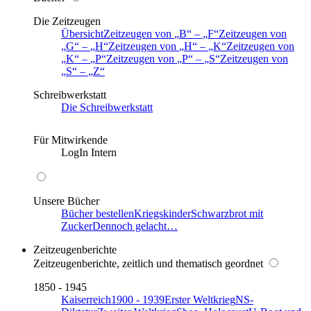
Die Zeitzeugen
Übersicht
Zeitzeugen von
B
–
F
Zeitzeugen von
G
–
H
Zeitzeugen von
H
–
K
Zeitzeugen von
K
–
P
Zeitzeugen von
P
–
S
Zeitzeugen von
S
–
Z
Schreibwerkstatt
Die Schreibwerkstatt
Für Mitwirkende
LogIn Intern
Unsere Bücher
Bücher bestellen
Kriegskinder
Schwarzbrot mit
Zucker
Dennoch gelacht…
Zeitzeugenberichte
Zeitzeugenberichte, zeitlich und thematisch geordnet
1850 - 1945
Kaiserreich
1900 - 1939
Erster Weltkrieg
NS-