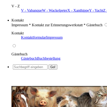
V - Z
V - Vabanque
W - Wackelpeter
X - Xanthippe
Y - Yacht
Z 
Kontakt
Impressum * Kontakt zur Erinnerungswerkstatt * Gästebuch
Kontakt
Kontaktformular
Impressum
Gästebuch
Gästebuch
Buchbestellung