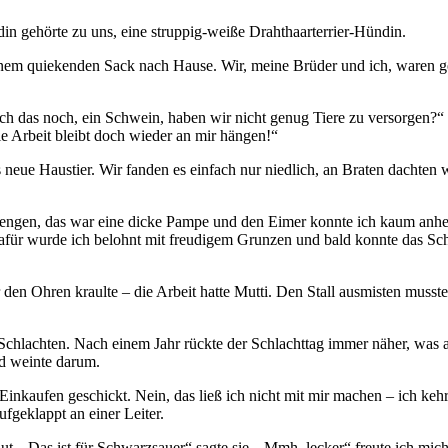
 gehörte zu uns, eine struppig-weiße Drahthaarterrier-Hündin.
em quiekenden Sack nach Hause. Wir, meine Brüder und ich, waren gesp
ch das noch, ein Schwein, haben wir nicht genug Tiere zu versorgen?
ie Arbeit bleibt doch wieder an mir hängen!
s neue Haustier. Wir fanden es einfach nur niedlich, an Braten dachten w
mengen, das war eine dicke Pampe und den Eimer konnte ich kaum anheb
Dafür wurde ich belohnt mit freudigem Grunzen und bald konnte das Schw
n Ohren kraulte – die Arbeit hatte Mutti. Den Stall ausmisten musste Vat
um Schlachten. Nach einem Jahr rückte der Schlachttag immer näher, was
d weinte darum.
inkaufen geschickt. Nein, das ließ ich nicht mit mir machen – ich keh
geklappt an einer Leiter.
lut.
Das ist für Schwarzsauer
sagte sie.
Mmh, lecker
freute ich mich