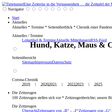
Eine Zeitreise in die Vergangenheit … die Zeittafel d
Navigator
Start
Aktuelles
Aktuelles * Termine * Seitenüberblick * Chronik einer Pandem
Aktuelles / Termine
Leitartikel & Termine
Aktuelle Mitteilungen
RSS-Feed
Hund, Katze, Maus & C
Seitenübersicht
Sitemap
Impressum
Datenschutz
Corona-Chronik
2019
|
2020
2021
|
2022
2023
|
2025
Die Zeitzeugen
100 Zeitzeugen stellen sich vor * Zeitzeugenberichte; unsere B
Die Zeitzeugen
Übersicht
Zeitzeugen von
B
–
F
Zeitzeugen von
G