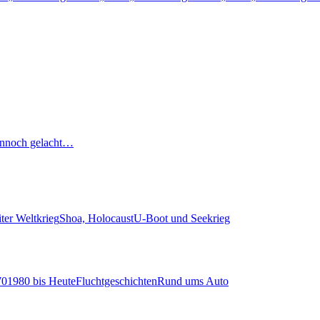
nnoch gelacht…
ter Weltkrieg
Shoa, Holocaust
U-Boot und Seekrieg
70
1980 bis Heute
Fluchtgeschichten
Rund ums Auto