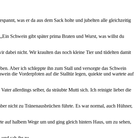
annt, was er da aus dem Sack holte und jubelten alle gleichzeitig
Ein Schwein gibt später prima Braten und Wurst, was willst du
ir dabei nicht. Wir kraulten das noch kleine Tier und tüdelten damit
en. Aber ich schleppte ihn zum Stall und versorgte das Schwein
ein die Vorderpfoten auf die Stalltür legen, quiekte und wartete auf
er allerdings selber, da sträubte Mutti sich. Ich reinigte lieber die
 aber nicht zu Tränenausbrüchen führte. Es war normal, auch Hühner,
rte auf halbem Wege um und ging gleich hinters Haus, um zu sehen,
 und sah ihr zu.