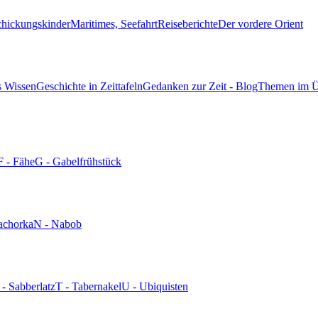
chickungskinder
Maritimes, Seefahrt
Reiseberichte
Der vordere Orient
s Wissen
Geschichte in Zeittafeln
Gedanken zur Zeit - Blog
Themen im Ü
F - Fähe
G - Gabelfrühstück
achorka
N - Nabob
 - Sabberlatz
T - Tabernakel
U - Ubiquisten