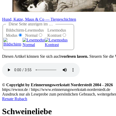
Hund, Katze, Maus & Co — Tiergeschichten
Diese Seite anzeigen im …
Bildschirm-
Lesemodus
Lesemodus
Modus
Normal
Kontrast
D
iesen Artikel können Sie sich auch
vorlesen lassen.
Steuern Sie die 
© Copyright by Erinnerungswerkstatt Norderstedt 2004 - 2026
https://ewnor.de / https://www.erinnerungswerkstatt-norderstedt.de
Ausdruck nur als Leseprobe zum persönlichen Gebrauch, weitergehend
Renate Rubach
Schweineliebe