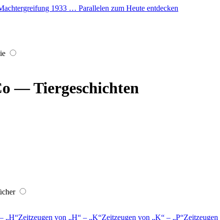
er Machtergreifung 1933 … Parallelen zum Heute entdecken
ie
o — Tiergeschichten
ücher
–
H
Zeitzeugen von
H
–
K
Zeitzeugen von
K
–
P
Zeitzeugen