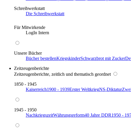
Schreibwerkstatt
Die Schreibwerkstatt
Für Mitwirkende
LogIn Intern
Unsere Bücher
Bücher bestellen
Kriegskinder
Schwarzbrot mit Zucker
De
Zeitzeugenberichte
Zeitzeugenberichte, zeitlich und thematisch geordnet
1850 - 1945
Kaiserreich
1900 - 1939
Erster Weltkrieg
NS-Diktatur
Zwei
1945 - 1950
Nachkriegszeit
Währungsreform
40 Jahre DDR
1950 - 19