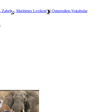
- Zabel
️ Maritimes Lexikon
️ Ostpreußen-Vokabular