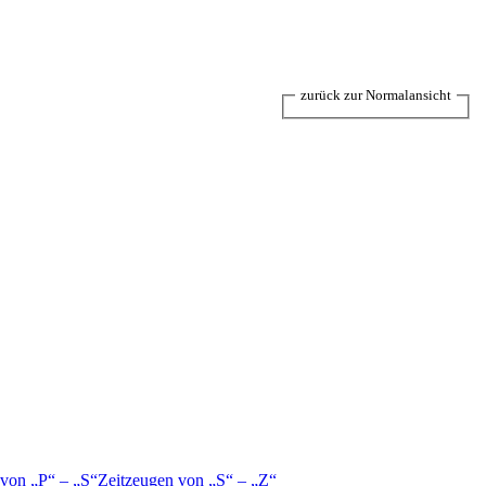
zurück zur Normalansicht
 von
P
–
S
Zeitzeugen von
S
–
Z