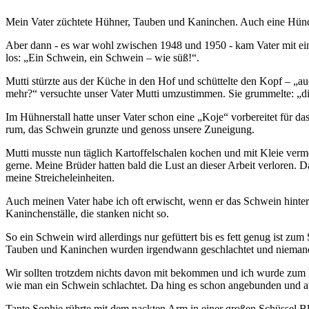
Mein Vater züchtete Hühner, Tauben und Kaninchen. Auch eine Hündin
Aber dann - es war wohl zwischen 1948 und 1950 - kam Vater mit ein
los:
Ein Schwein, ein Schwein – wie süß!
.
Mutti stürzte aus der Küche in den Hof und schüttelte den Kopf –
au
mehr?
versuchte unser Vater Mutti umzustimmen. Sie grummelte:
d
Im Hühnerstall hatte unser Vater schon eine
Koje
vorbereitet für da
rum, das Schwein grunzte und genoss unsere Zuneigung.
Mutti musste nun täglich Kartoffelschalen kochen und mit Kleie ver
gerne. Meine Brüder hatten bald die Lust an dieser Arbeit verloren. 
meine Streicheleinheiten.
Auch meinen Vater habe ich oft erwischt, wenn er das Schwein hinter de
Kaninchenställe, die stanken nicht so.
So ein Schwein wird allerdings nur gefüttert bis es fett genug ist z
Tauben und Kaninchen wurden irgendwann geschlachtet und nieman
Wir sollten trotzdem nichts davon mit bekommen und ich wurde zum E
wie man ein Schwein schlachtet. Da hing es schon angebunden und auf
Tante Sophie rührte mit dem nackten Arm in einer großen Schüssel B