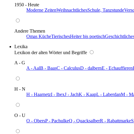
1950 - Heute
Moderne Zeiten
Weihnachtliches
Schule, Tanzstunde
Vers
Andere Themen
Omas Küche
Tierisches
Heiter bis poetisch
Geschichtliche
Lexika
Lexikon der alten Wörter und Begriffe
A - G
A - Aal
B - Baas
C - Calculus
D - dalbern
E - Echauffieren
H - N
H - Haarnetz
I - Ibex
J - Jach
K - Kaap
L - Laberdan
M - M
O - U
O - Obers
P - Pachulke
Q - Quacksalber
R - Rabattmarke
S