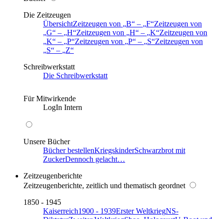
Die Zeitzeugen
Übersicht
Zeitzeugen von
B
–
F
Zeitzeugen von
G
–
H
Zeitzeugen von
H
–
K
Zeitzeugen von
K
–
P
Zeitzeugen von
P
–
S
Zeitzeugen von
S
–
Z
Schreibwerkstatt
Die Schreibwerkstatt
Für Mitwirkende
LogIn Intern
Unsere Bücher
Bücher bestellen
Kriegskinder
Schwarzbrot mit
Zucker
Dennoch gelacht…
Zeitzeugenberichte
Zeitzeugenberichte, zeitlich und thematisch geordnet
1850 - 1945
Kaiserreich
1900 - 1939
Erster Weltkrieg
NS-