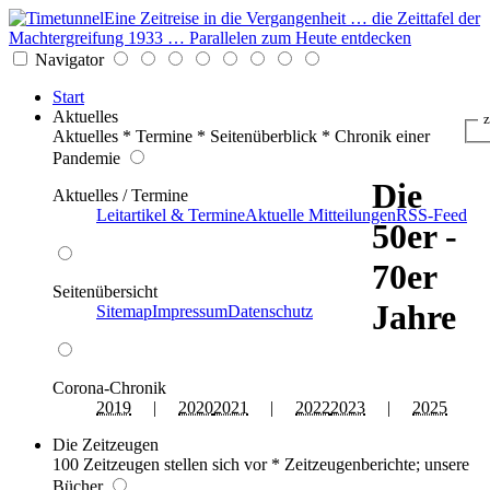
Eine Zeitreise in die Vergangenheit … die Zeittafel der
Machtergreifung 1933 … Parallelen zum Heute entdecken
Navigator
Start
Aktuelles
z
Aktuelles * Termine * Seitenüberblick * Chronik einer
Pandemie
Die
Aktuelles / Termine
Leitartikel & Termine
Aktuelle Mitteilungen
RSS-Feed
50er -
70er
Seitenübersicht
Jahre
Sitemap
Impressum
Datenschutz
Corona-Chronik
2019
|
2020
2021
|
2022
2023
|
2025
Die Zeitzeugen
100 Zeitzeugen stellen sich vor * Zeitzeugenberichte; unsere
Bücher