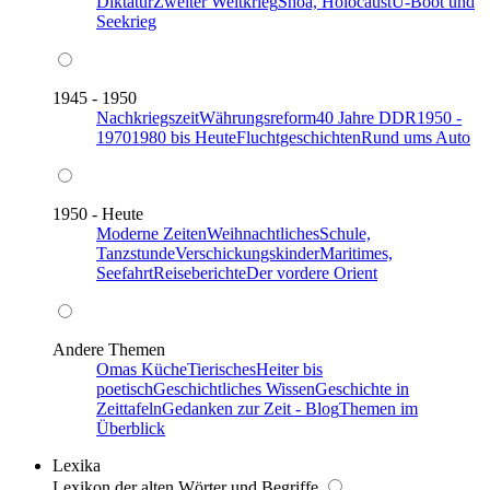
Diktatur
Zweiter Weltkrieg
Shoa, Holocaust
U-Boot und
Seekrieg
1945 - 1950
Nachkriegszeit
Währungsreform
40 Jahre DDR
1950 -
1970
1980 bis Heute
Fluchtgeschichten
Rund ums Auto
1950 - Heute
Moderne Zeiten
Weihnachtliches
Schule,
Tanzstunde
Verschickungskinder
Maritimes,
Seefahrt
Reiseberichte
Der vordere Orient
Andere Themen
Omas Küche
Tierisches
Heiter bis
poetisch
Geschichtliches Wissen
Geschichte in
Zeittafeln
Gedanken zur Zeit - Blog
Themen im
Überblick
Lexika
Lexikon der alten Wörter und Begriffe