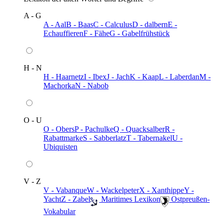
A - G
A - Aal
B - Baas
C - Calculus
D - dalbern
E -
Echauffieren
F - Fähe
G - Gabelfrühstück
H - N
H - Haarnetz
I - Ibex
J - Jach
K - Kaap
L - Laberdan
M -
Machorka
N - Nabob
O - U
O - Obers
P - Pachulke
Q - Quacksalber
R -
Rabattmarke
S - Sabberlatz
T - Tabernakel
U -
Ubiquisten
V - Z
V - Vabanque
W - Wackelpeter
X - Xanthippe
Y -
Yacht
Z - Zabel
️ Maritimes Lexikon
️ Ostpreußen-
Vokabular