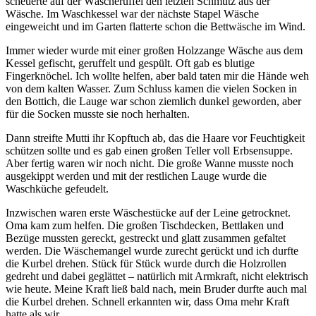
scheuerte auf der Wäscheruffel den letzten Schmutz aus der
Wäsche. Im Waschkessel war der nächste Stapel Wäsche
eingeweicht und im Garten flatterte schon die Bettwäsche im Wind.
Immer wieder wurde mit einer großen Holzzange Wäsche aus dem
Kessel gefischt, geruffelt und gespült. Oft gab es blutige
Fingerknöchel. Ich wollte helfen, aber bald taten mir die Hände weh
von dem kalten Wasser. Zum Schluss kamen die vielen Socken in
den Bottich, die Lauge war schon ziemlich dunkel geworden, aber
für die Socken musste sie noch herhalten.
Dann streifte Mutti ihr Kopftuch ab, das die Haare vor Feuchtigkeit
schützen sollte und es gab einen großen Teller voll Erbsensuppe.
Aber fertig waren wir noch nicht. Die große Wanne musste noch
ausgekippt werden und mit der restlichen Lauge wurde die
Waschküche gefeudelt.
Inzwischen waren erste Wäschestücke auf der Leine getrocknet.
Oma kam zum helfen. Die großen Tischdecken, Bettlaken und
Bezüge mussten gereckt, gestreckt und glatt zusammen gefaltet
werden. Die Wäschemangel wurde zurecht gerückt und ich durfte
die Kurbel drehen. Stück für Stück wurde durch die Holzrollen
gedreht und dabei geglättet – natürlich mit Armkraft, nicht elektrisch
wie heute. Meine Kraft ließ bald nach, mein Bruder durfte auch mal
die Kurbel drehen. Schnell erkannten wir, dass Oma mehr Kraft
hatte als wir.