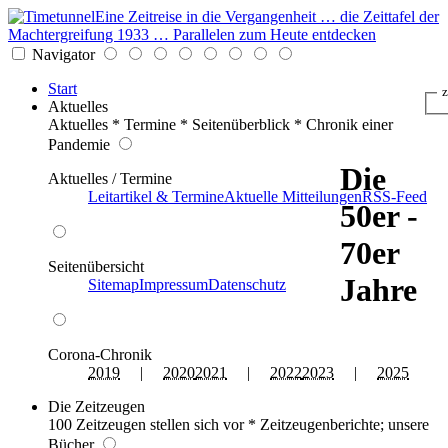
Eine Zeitreise in die Vergangenheit … die Zeittafel der
Machtergreifung 1933 … Parallelen zum Heute entdecken
Navigator
Start
z
Aktuelles
Aktuelles * Termine * Seitenüberblick * Chronik einer
Pandemie
Die
Aktuelles / Termine
Leitartikel & Termine
Aktuelle Mitteilungen
RSS-Feed
50er -
70er
Seitenübersicht
Jahre
Sitemap
Impressum
Datenschutz
Corona-Chronik
2019
|
2020
2021
|
2022
2023
|
2025
Die Zeitzeugen
100 Zeitzeugen stellen sich vor * Zeitzeugenberichte; unsere
Bücher