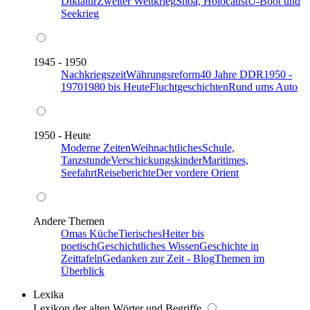
Diktatur
Zweiter Weltkrieg
Shoa, Holocaust
U-Boot und
Seekrieg
1945 - 1950
Nachkriegszeit
Währungsreform
40 Jahre DDR
1950 -
1970
1980 bis Heute
Fluchtgeschichten
Rund ums Auto
1950 - Heute
Moderne Zeiten
Weihnachtliches
Schule,
Tanzstunde
Verschickungskinder
Maritimes,
Seefahrt
Reiseberichte
Der vordere Orient
Andere Themen
Omas Küche
Tierisches
Heiter bis
poetisch
Geschichtliches Wissen
Geschichte in
Zeittafeln
Gedanken zur Zeit - Blog
Themen im
Überblick
Lexika
Lexikon der alten Wörter und Begriffe