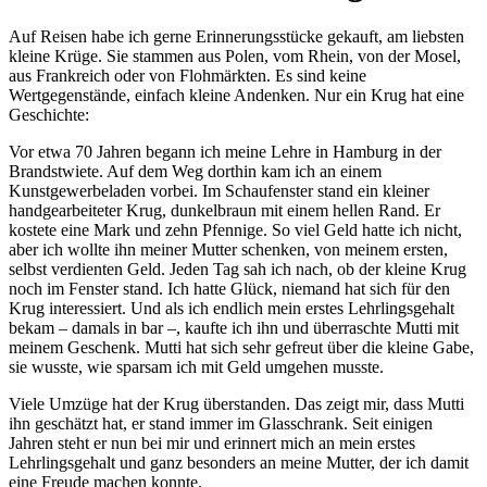
Auf Reisen habe ich gerne Erinnerungsstücke gekauft, am liebsten
kleine Krüge. Sie stammen aus Polen, vom Rhein, von der Mosel,
aus Frankreich oder von Flohmärkten. Es sind keine
Wertgegenstände, einfach kleine Andenken. Nur ein Krug hat eine
Geschichte:
Vor etwa 70 Jahren begann ich meine Lehre in Hamburg in der
Brandstwiete. Auf dem Weg dorthin kam ich an einem
Kunstgewerbeladen vorbei. Im Schaufenster stand ein kleiner
handgearbeiteter Krug, dunkelbraun mit einem hellen Rand. Er
kostete eine Mark und zehn Pfennige. So viel Geld hatte ich nicht,
aber ich wollte ihn meiner Mutter schenken, von meinem ersten,
selbst verdienten Geld. Jeden Tag sah ich nach, ob der kleine Krug
noch im Fenster stand. Ich hatte Glück, niemand hat sich für den
Krug interessiert. Und als ich endlich mein erstes Lehrlingsgehalt
bekam – damals in bar –, kaufte ich ihn und überraschte Mutti mit
meinem Geschenk. Mutti hat sich sehr gefreut über die kleine Gabe,
sie wusste, wie sparsam ich mit Geld umgehen musste.
Viele Umzüge hat der Krug überstanden. Das zeigt mir, dass Mutti
ihn geschätzt hat, er stand immer im Glasschrank. Seit einigen
Jahren steht er nun bei mir und erinnert mich an mein erstes
Lehrlingsgehalt und ganz besonders an meine Mutter, der ich damit
eine Freude machen konnte.