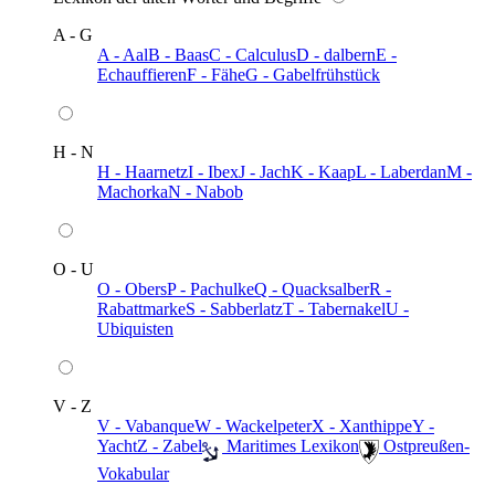
A - G
A - Aal
B - Baas
C - Calculus
D - dalbern
E -
Echauffieren
F - Fähe
G - Gabelfrühstück
H - N
H - Haarnetz
I - Ibex
J - Jach
K - Kaap
L - Laberdan
M -
Machorka
N - Nabob
O - U
O - Obers
P - Pachulke
Q - Quacksalber
R -
Rabattmarke
S - Sabberlatz
T - Tabernakel
U -
Ubiquisten
V - Z
V - Vabanque
W - Wackelpeter
X - Xanthippe
Y -
Yacht
Z - Zabel
️ Maritimes Lexikon
️ Ostpreußen-
Vokabular