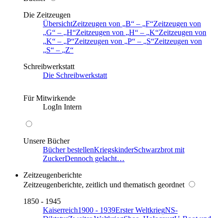
Die Zeitzeugen
Übersicht
Zeitzeugen von
B
–
F
Zeitzeugen von
G
–
H
Zeitzeugen von
H
–
K
Zeitzeugen von
K
–
P
Zeitzeugen von
P
–
S
Zeitzeugen von
S
–
Z
Schreibwerkstatt
Die Schreibwerkstatt
Für Mitwirkende
LogIn Intern
Unsere Bücher
Bücher bestellen
Kriegskinder
Schwarzbrot mit
Zucker
Dennoch gelacht…
Zeitzeugenberichte
Zeitzeugenberichte, zeitlich und thematisch geordnet
1850 - 1945
Kaiserreich
1900 - 1939
Erster Weltkrieg
NS-