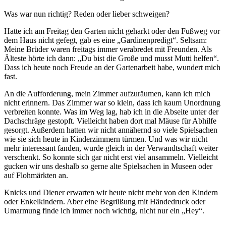
Was war nun richtig? Reden oder lieber schweigen?
Hatte ich am Freitag den Garten nicht geharkt oder den Fußweg vor
dem Haus nicht gefegt, gab es eine
Gardinenpredigt
. Seltsam:
Meine Brüder waren freitags immer verabredet mit Freunden. Als
Älteste hörte ich dann:
Du bist die Große und musst Mutti helfen
.
Dass ich heute noch Freude an der Gartenarbeit habe, wundert mich
fast.
An die Aufforderung, mein Zimmer aufzuräumen, kann ich mich
nicht erinnern. Das Zimmer war so klein, dass ich kaum Unordnung
verbreiten konnte. Was im Weg lag, hab ich in die Abseite unter der
Dachschräge gestopft. Vielleicht haben dort mal Mäuse für Abhilfe
gesorgt. Außerdem hatten wir nicht annähernd so viele Spielsachen
wie sie sich heute in Kinderzimmern türmen. Und was wir nicht
mehr interessant fanden, wurde gleich in der Verwandtschaft weiter
verschenkt. So konnte sich gar nicht erst viel ansammeln. Vielleicht
gucken wir uns deshalb so gerne alte Spielsachen in Museen oder
auf Flohmärkten an.
Knicks und Diener erwarten wir heute nicht mehr von den Kindern
oder Enkelkindern. Aber eine Begrüßung mit Händedruck oder
Umarmung finde ich immer noch wichtig, nicht nur ein
Hey
.