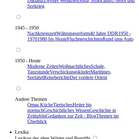
Diktatur
Zweiter Weltkrieg
Shoa, Holocaust
U-Boot und
Seekrieg
1945 - 1950
Nachkriegszeit
Währungsreform
40 Jahre DDR
1950 -
1970
1980 bis Heute
Fluchtgeschichten
Rund ums Auto
1950 - Heute
Moderne Zeiten
Weihnachtliches
Schule,
Tanzstunde
Verschickungskinder
Maritimes,
Seefahrt
Reiseberichte
Der vordere Orient
Andere Themen
Omas Küche
Tierisches
Heiter bis
poetisch
Geschichtliches Wissen
Geschichte in
Zeittafeln
Gedanken zur Zeit - Blog
Themen im
Überblick
Lexika
Lexikon der alten Wörter und Begriffe