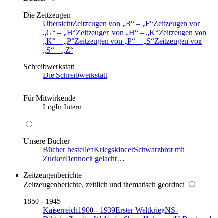
Die Zeitzeugen
Übersicht
Zeitzeugen von
B
–
F
Zeitzeugen von
G
–
H
Zeitzeugen von
H
–
K
Zeitzeugen von
K
–
P
Zeitzeugen von
P
–
S
Zeitzeugen von
S
–
Z
Schreibwerkstatt
Die Schreibwerkstatt
Für Mitwirkende
LogIn Intern
Unsere Bücher
Bücher bestellen
Kriegskinder
Schwarzbrot mit
Zucker
Dennoch gelacht…
Zeitzeugenberichte
Zeitzeugenberichte, zeitlich und thematisch geordnet
1850 - 1945
Kaiserreich
1900 - 1939
Erster Weltkrieg
NS-