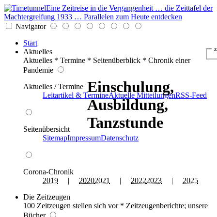
Eine Zeitreise in die Vergangenheit … die Zeittafel der
Machtergreifung 1933 … Parallelen zum Heute entdecken
Navigator
Start
z
Aktuelles
Aktuelles * Termine * Seitenüberblick * Chronik einer
Pandemie
Einschulung,
Aktuelles / Termine
Leitartikel & Termine
Aktuelle Mitteilungen
RSS-Feed
Ausbildung,
Tanzstunde
Seitenübersicht
Sitemap
Impressum
Datenschutz
Corona-Chronik
2019
|
2020
2021
|
2022
2023
|
2025
Die Zeitzeugen
100 Zeitzeugen stellen sich vor * Zeitzeugenberichte; unsere
Bücher