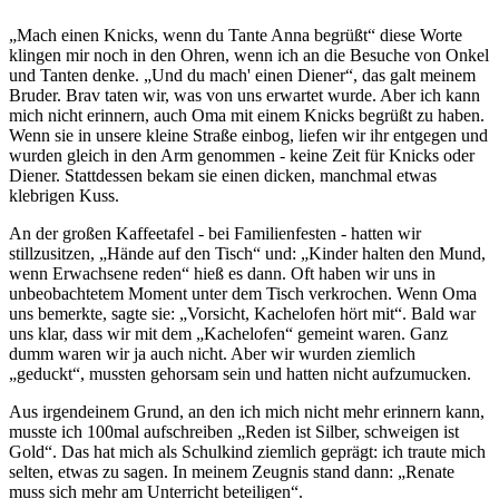
„Mach einen Knicks, wenn du Tante Anna begrüßt“ diese Worte
klingen mir noch in den Ohren, wenn ich an die Besuche von Onkel
und Tanten denke.
Und du mach' einen Diener
, das galt meinem
Bruder. Brav taten wir, was von uns erwartet wurde. Aber ich kann
mich nicht erinnern, auch Oma mit einem Knicks begrüßt zu haben.
Wenn sie in unsere kleine Straße einbog, liefen wir ihr entgegen und
wurden gleich in den Arm genommen - keine Zeit für Knicks oder
Diener. Stattdessen bekam sie einen dicken, manchmal etwas
klebrigen Kuss.
An der großen Kaffeetafel - bei Familienfesten - hatten wir
stillzusitzen,
Hände auf den Tisch
und:
Kinder halten den Mund,
wenn Erwachsene reden
hieß es dann. Oft haben wir uns in
unbeobachtetem Moment unter dem Tisch verkrochen. Wenn Oma
uns bemerkte, sagte sie:
Vorsicht, Kachelofen hört mit
. Bald war
uns klar, dass wir mit dem
Kachelofen
gemeint waren. Ganz
dumm waren wir ja auch nicht. Aber wir wurden ziemlich
geduckt
, mussten gehorsam sein und hatten nicht aufzumucken.
Aus irgendeinem Grund, an den ich mich nicht mehr erinnern kann,
musste ich 100mal aufschreiben
Reden ist Silber, schweigen ist
Gold
. Das hat mich als Schulkind ziemlich geprägt: ich traute mich
selten, etwas zu sagen. In meinem Zeugnis stand dann:
Renate
muss sich mehr am Unterricht beteiligen
.