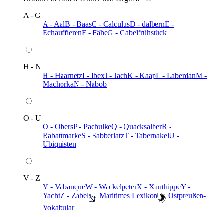
A - G
A - Aal
B - Baas
C - Calculus
D - dalbern
E -
Echauffieren
F - Fähe
G - Gabelfrühstück
H - N
H - Haarnetz
I - Ibex
J - Jach
K - Kaap
L - Laberdan
M -
Machorka
N - Nabob
O - U
O - Obers
P - Pachulke
Q - Quacksalber
R -
Rabattmarke
S - Sabberlatz
T - Tabernakel
U -
Ubiquisten
V - Z
V - Vabanque
W - Wackelpeter
X - Xanthippe
Y -
Yacht
Z - Zabel
️ Maritimes Lexikon
️ Ostpreußen-
Vokabular