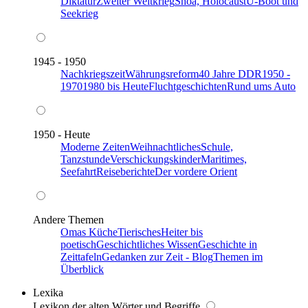
Diktatur
Zweiter Weltkrieg
Shoa, Holocaust
U-Boot und
Seekrieg
1945 - 1950
Nachkriegszeit
Währungsreform
40 Jahre DDR
1950 -
1970
1980 bis Heute
Fluchtgeschichten
Rund ums Auto
1950 - Heute
Moderne Zeiten
Weihnachtliches
Schule,
Tanzstunde
Verschickungskinder
Maritimes,
Seefahrt
Reiseberichte
Der vordere Orient
Andere Themen
Omas Küche
Tierisches
Heiter bis
poetisch
Geschichtliches Wissen
Geschichte in
Zeittafeln
Gedanken zur Zeit - Blog
Themen im
Überblick
Lexika
Lexikon der alten Wörter und Begriffe