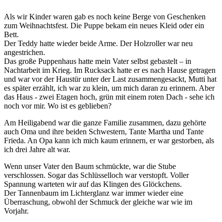
Als wir Kinder waren gab es noch keine Berge von Geschenken
zum Weihnachtsfest. Die Puppe bekam ein neues Kleid oder ein
Bett.
Der Teddy hatte wieder beide Arme. Der Holzroller war neu
angestrichen.
Das große Puppenhaus hatte mein Vater selbst gebastelt – in
Nachtarbeit im Krieg. Im Rucksack hatte er es nach Hause getragen
und war vor der Haustür unter der Last zusammengesackt, Mutti hat
es später erzählt, ich war zu klein, um mich daran zu erinnern. Aber
das Haus - zwei Etagen hoch, grün mit einem roten Dach - sehe ich
noch vor mir. Wo ist es geblieben?
Am Heiligabend war die ganze Familie zusammen, dazu gehörte
auch Oma und ihre beiden Schwestern, Tante Martha und Tante
Frieda. An Opa kann ich mich kaum erinnern, er war gestorben, als
ich drei Jahre alt war.
Wenn unser Vater den Baum schmückte, war die Stube
verschlossen. Sogar das Schlüsselloch war verstopft. Voller
Spannung warteten wir auf das Klingen des Glöckchens.
Der Tannenbaum im Lichterglanz war immer wieder eine
Überraschung, obwohl der Schmuck der gleiche war wie im
Vorjahr.