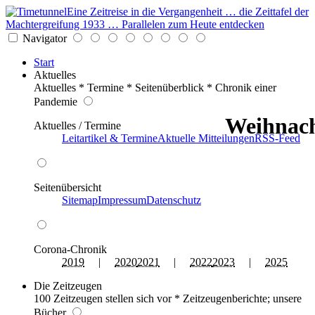
Eine Zeitreise in die Vergangenheit … die Zeittafel der
Machtergreifung 1933 … Parallelen zum Heute entdecken
Navigator
Start
Aktuelles
Aktuelles * Termine * Seitenüberblick * Chronik einer
Pandemie
Weihnach
Aktuelles / Termine
Leitartikel & Termine
Aktuelle Mitteilungen
RSS-Feed
Seitenübersicht
Sitemap
Impressum
Datenschutz
Corona-Chronik
2019
|
2020
2021
|
2022
2023
|
2025
Die Zeitzeugen
100 Zeitzeugen stellen sich vor * Zeitzeugenberichte; unsere
Bücher