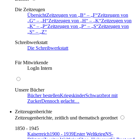
Die Zeitzeugen
Übersicht
Zeitzeugen von
B
–
F
Zeitzeugen von
G
–
H
Zeitzeugen von
H
–
K
Zeitzeugen von
K
–
P
Zeitzeugen von
P
–
S
Zeitzeugen von
S
–
Z
Schreibwerkstatt
Die Schreibwerkstatt
Für Mitwirkende
LogIn Intern
Unsere Bücher
Bücher bestellen
Kriegskinder
Schwarzbrot mit
Zucker
Dennoch gelacht…
Zeitzeugenberichte
Zeitzeugenberichte, zeitlich und thematisch geordnet
1850 - 1945
Kaiserreich
1900 - 1939
Erster Weltkrieg
NS-