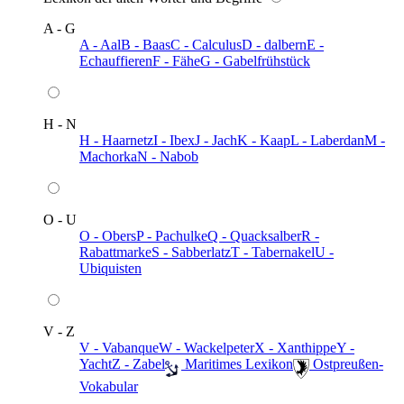
A - G
A - Aal
B - Baas
C - Calculus
D - dalbern
E -
Echauffieren
F - Fähe
G - Gabelfrühstück
H - N
H - Haarnetz
I - Ibex
J - Jach
K - Kaap
L - Laberdan
M -
Machorka
N - Nabob
O - U
O - Obers
P - Pachulke
Q - Quacksalber
R -
Rabattmarke
S - Sabberlatz
T - Tabernakel
U -
Ubiquisten
V - Z
V - Vabanque
W - Wackelpeter
X - Xanthippe
Y -
Yacht
Z - Zabel
️ Maritimes Lexikon
️ Ostpreußen-
Vokabular