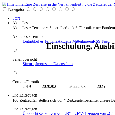
Eine Zeitreise in die Vergangenheit … die Zeittafel d
Navigator
Start
Aktuelles
Aktuelles * Termine * Seitenüberblick * Chronik einer Pandem
Aktuelles / Termine
Leitartikel & Termine
Aktuelle Mitteilungen
RSS-Feed
Einschulung, Ausbi
Seitenübersicht
Sitemap
Impressum
Datenschutz
Corona-Chronik
2019
|
2020
2021
|
2022
2023
|
2025
Die Zeitzeugen
100 Zeitzeugen stellen sich vor * Zeitzeugenberichte; unsere B
Die Zeitzeugen
Übersicht
Zeitzeugen von
B
–
F
Zeitzeugen von
G