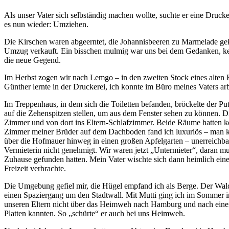
Als unser Vater sich selbständig machen wollte, suchte er eine Dru
es nun wieder: Umziehen.
Die Kirschen waren abgeerntet, die Johannisbeeren zu Marmelade gek
Umzug verkauft. Ein bisschen mulmig war uns bei dem Gedanken, kei
die neue Gegend.
Im Herbst zogen wir nach Lemgo – in den zweiten Stock eines alten H
Günther lernte in der Druckerei, ich konnte im Büro meines Vaters arb
Im Treppenhaus, in dem sich die Toiletten befanden, bröckelte der
auf die Zehenspitzen stellen, um aus dem Fenster sehen zu können.
Zimmer und von dort ins Eltern-Schlafzimmer. Beide Räume hatten ke
Zimmer meiner Brüder auf dem Dachboden fand ich luxuriös – man k
über die Hofmauer hinweg in einen großen Apfelgarten – unerreichbar
Vermieterin nicht genehmigt. Wir waren jetzt
Untermieter
, daran mu
Zuhause gefunden hatten. Mein Vater wischte sich dann heimlich eine 
Freizeit verbrachte.
Die Umgebung gefiel mir, die Hügel empfand ich als Berge. Der Wald
einen Spaziergang um den Stadtwall. Mit Mutti ging ich im Sommer i
unseren Eltern nicht über das Heimweh nach Hamburg und nach eine
Platten kannten. So
schürte
er auch bei uns Heimweh.