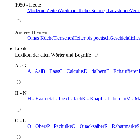
1950 - Heute
Moderne Zeiten
Weihnachtliches
Schule, Tanzstunde
Vers
Andere Themen
Omas Küche
Tierisches
Heiter bis poetisch
Geschichtliche
Lexika
Lexikon der alten Wörter und Begriffe
A - G
A - Aal
B - Baas
C - Calculus
D - dalbern
E - Echauffieren
H - N
H - Haarnetz
I - Ibex
J - Jach
K - Kaap
L - Laberdan
M - M
O - U
O - Obers
P - Pachulke
Q - Quacksalber
R - Rabattmarke
S