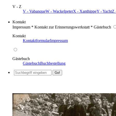
V - Z
V - Vabanque
W - Wackelpeter
X - Xanthippe
Y - Yacht
Z 
Kontakt
Impressum * Kontakt zur Erinnerungswerkstatt * Gästebuch
Kontakt
Kontaktformular
Impressum
Gästebuch
Gästebuch
Buchbestellung