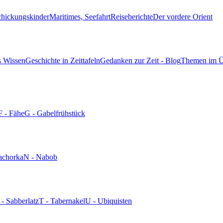
chickungskinder
Maritimes, Seefahrt
Reiseberichte
Der vordere Orient
s Wissen
Geschichte in Zeittafeln
Gedanken zur Zeit - Blog
Themen im Ü
F - Fähe
G - Gabelfrühstück
achorka
N - Nabob
 - Sabberlatz
T - Tabernakel
U - Ubiquisten