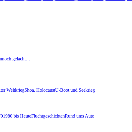
nnoch gelacht…
ter Weltkrieg
Shoa, Holocaust
U-Boot und Seekrieg
70
1980 bis Heute
Fluchtgeschichten
Rund ums Auto