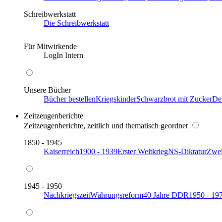
Schreibwerkstatt
Die Schreibwerkstatt
Für Mitwirkende
LogIn Intern
Unsere Bücher
Bücher bestellen
Kriegskinder
Schwarzbrot mit Zucker
De
Zeitzeugenberichte
Zeitzeugenberichte, zeitlich und thematisch geordnet
1850 - 1945
Kaiserreich
1900 - 1939
Erster Weltkrieg
NS-Diktatur
Zwei
1945 - 1950
Nachkriegszeit
Währungsreform
40 Jahre DDR
1950 - 19