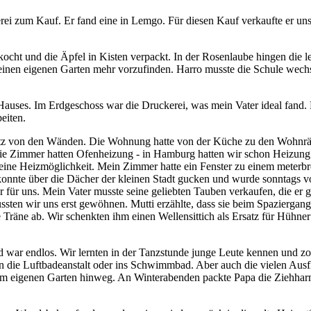
ckerei zum Kauf. Er fand eine in Lemgo. Für diesen Kauf verkaufte er
ocht und die Äpfel in Kisten verpackt. In der Rosenlaube hingen die 
nen eigenen Garten mehr vorzufinden. Harro musste die Schule wechse
auses. Im Erdgeschoss war die Druckerei, was mein Vater ideal fand. 
eiten.
 Putz von den Wänden. Die Wohnung hatte von der Küche zu den Wohnr
 Die Zimmer hatten Ofenheizung - in Hamburg hatten wir schon Heizun
ine Heizmöglichkeit. Mein Zimmer hatte ein Fenster zu einem meterbre
onnte über die Dächer der kleinen Stadt gucken und wurde sonntags
 für uns. Mein Vater musste seine geliebten Tauben verkaufen, die er
ssten wir uns erst gewöhnen. Mutti erzählte, dass sie beim Spaziergan
Träne ab. Wir schenkten ihm einen Wellensittich als Ersatz für Hühner 
 war endlos. Wir lernten in der Tanzstunde junge Leute kennen und zo
n die Luftbadeanstalt oder ins Schwimmbad. Aber auch die vielen Ausf
m eigenen Garten hinweg. An Winterabenden packte Papa die Ziehharm