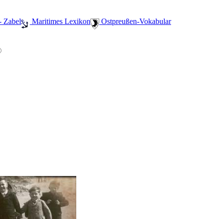
- Zabel
️ Maritimes Lexikon
️ Ostpreußen-Vokabular