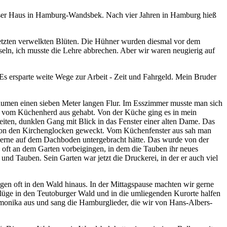
 unser Haus in Hamburg-Wandsbek. Nach vier Jahren in Hamburg hieß
letzten verwelkten Blüten. Die Hühner wurden diesmal vor dem
ln, ich musste die Lehre abbrechen. Aber wir waren neugierig auf
Es ersparte weite Wege zur Arbeit - Zeit und Fahrgeld. Mein Bruder
äumen einen sieben Meter langen Flur. Im Esszimmer musste man sich
g vom Küchenherd aus gehabt. Von der Küche ging es in mein
iten, dunklen Gang mit Blick in das Fenster einer alten Dame. Das
 von den Kirchenglocken geweckt. Vom Küchenfenster aus sah man
 gerne auf dem Dachboden untergebracht hätte. Das wurde von der
g oft an dem Garten vorbeigingen, in dem die Tauben ihr neues
und Tauben. Sein Garten war jetzt die Druckerei, in der er auch viel
gen oft in den Wald hinaus. In der Mittagspause machten wir gerne
lüge in den Teutoburger Wald und in die umliegenden Kurorte halfen
onika aus und sang die Hamburglieder, die wir von Hans-Albers-