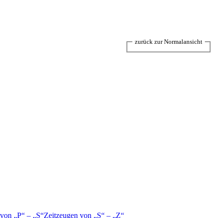
zurück zur Normalansicht
 von
P
–
S
Zeitzeugen von
S
–
Z