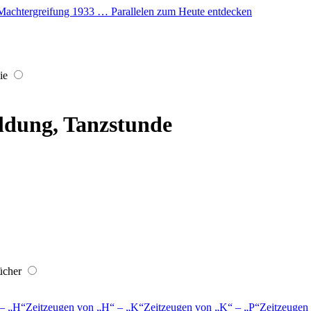
er Machtergreifung 1933 … Parallelen zum Heute entdecken
ie
ldung, Tanzstunde
ücher
–
H
Zeitzeugen von
H
–
K
Zeitzeugen von
K
–
P
Zeitzeugen