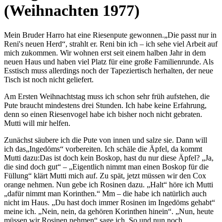
(Weihnachten 1977)
Mein Bruder Harro hat eine Riesenpute gewonnen.
Die passt nur in
Reni's neuen Herd
, strahlt er. Reni bin ich – ich sehe viel Arbeit auf
mich zukommen. Wir wohnen erst seit einem halben Jahr in dem
neuen Haus und haben viel Platz für eine große Familienrunde. Als
Esstisch muss allerdings noch der Tapeziertisch herhalten, der neue
Tisch ist noch nicht geliefert.
Am Ersten Weihnachtstag muss ich schon sehr früh aufstehen, die
Pute braucht mindestens drei Stunden. Ich habe keine Erfahrung,
denn so einen Riesenvogel habe ich bisher noch nicht gebraten.
Mutti will mir helfen.
Zunächst säubere ich die Pute von innen und salze sie. Dann will
ich das
Ingedöms
vorbereiten. Ich schäle die Äpfel, da kommt
Mutti dazu:Das ist doch kein Boskop, hast du nur diese Äpfel?
Ja,
die sind doch gut
–
Eigentlich nimmt man einen Boskop für die
Füllung
klärt Mutti mich auf. Zu spät, jetzt müssen wir den Cox
orange nehmen. Nun gebe ich Rosinen dazu.
Halt
höre ich Mutti
dafür nimmt man Korinthen.
Mm – die habe ich natürlich auch
nicht im Haus.
Du hast doch immer Rosinen im Ingedöms gehabt
meine ich.
Nein, nein, da gehören Korinthen hinein
.
Nun, heute
müssen wir Rosinen nehmen
sage ich. So und nun noch