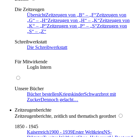
Die Zeitzeugen
Übersicht
Zeitzeugen von
B
–
F
Zeitzeugen von
G
–
H
Zeitzeugen von
H
–
K
Zeitzeugen von
K
–
P
Zeitzeugen von
P
–
S
Zeitzeugen von
S
–
Z
Schreibwerkstatt
Die Schreibwerkstatt
Für Mitwirkende
LogIn Intern
Unsere Bücher
Bücher bestellen
Kriegskinder
Schwarzbrot mit
Zucker
Dennoch gelacht…
Zeitzeugenberichte
Zeitzeugenberichte, zeitlich und thematisch geordnet
1850 - 1945
Kaiserreich
1900 - 1939
Erster Weltkrieg
NS-