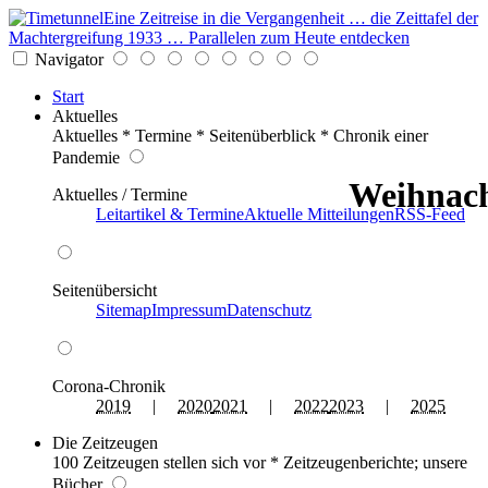
Eine Zeitreise in die Vergangenheit … die Zeittafel der
Machtergreifung 1933 … Parallelen zum Heute entdecken
Navigator
Start
Aktuelles
Aktuelles * Termine * Seitenüberblick * Chronik einer
Pandemie
Weihnach
Aktuelles / Termine
Leitartikel & Termine
Aktuelle Mitteilungen
RSS-Feed
Seitenübersicht
Sitemap
Impressum
Datenschutz
Corona-Chronik
2019
|
2020
2021
|
2022
2023
|
2025
Die Zeitzeugen
100 Zeitzeugen stellen sich vor * Zeitzeugenberichte; unsere
Bücher