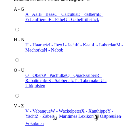
A - G
A - Aal
B - Baas
C - Calculus
D - dalbern
E -
Echauffieren
F - Fähe
G - Gabelfrühstück
H - N
H - Haarnetz
I - Ibex
J - Jach
K - Kaap
L - Laberdan
M -
Machorka
N - Nabob
O - U
O - Obers
P - Pachulke
Q - Quacksalber
R -
Rabattmarke
S - Sabberlatz
T - Tabernakel
U -
Ubiquisten
V - Z
V - Vabanque
W - Wackelpeter
X - Xanthippe
Y -
Yacht
Z - Zabel
️ Maritimes Lexikon
️ Ostpreußen-
Vokabular