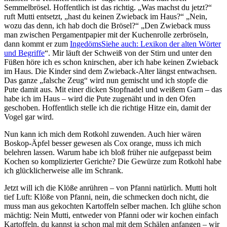
Semmelbrösel. Hoffentlich ist das richtig.
Was machst du jetzt?
ruft Mutti entsetzt,
hast du keinen Zwieback im Haus?
Nein,
wozu das denn, ich hab doch die Brösel?
Den Zwieback muss
man zwischen Pergamentpapier mit der Kuchenrolle zerbröseln,
dann kommt er zum
Ingedöms
Siehe auch: Lexikon der alten Wörter
und Begriffe
. Mir läuft der Schweiß von der Stirn und unter den
Füßen höre ich es schon knirschen, aber ich habe keinen Zwieback
im Haus. Die Kinder sind dem Zwieback-Alter längst entwachsen.
Das ganze
falsche Zeug
wird nun gemischt und ich stopfe die
Pute damit aus. Mit einer dicken Stopfnadel und weißem Garn – das
habe ich im Haus – wird die Pute zugenäht und in den Ofen
geschoben. Hoffentlich stelle ich die richtige Hitze ein, damit der
Vogel gar wird.
Nun kann ich mich dem Rotkohl zuwenden. Auch hier wären
Boskop-Äpfel besser gewesen als Cox orange, muss ich mich
belehren lassen. Warum habe ich bloß früher nie aufgepasst beim
Kochen so komplizierter Gerichte? Die Gewürze zum Rotkohl habe
ich glücklicherweise alle im Schrank.
Jetzt will ich die Klöße anrühren – von Pfanni natürlich. Mutti holt
tief Luft: Klöße von Pfanni, nein, die schmecken doch nicht, die
muss man aus gekochten Kartoffeln selber machen. Ich glühe schon
mächtig: Nein Mutti, entweder von Pfanni oder wir kochen einfach
Kartoffeln, du kannst ja schon mal mit dem Schälen anfangen – wir