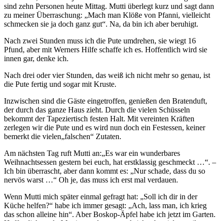
sind zehn Personen heute Mittag. Mutti überlegt kurz und sagt dann
zu meiner Überraschung:
Mach man Klöße von Pfanni, vielleicht
schmecken sie ja doch ganz gut
. Na, da bin ich aber beruhigt.
Nach zwei Stunden muss ich die Pute umdrehen, sie wiegt 16
Pfund, aber mit Werners Hilfe schaffe ich es. Hoffentlich wird sie
innen gar, denke ich.
Nach drei oder vier Stunden, das weiß ich nicht mehr so genau, ist
die Pute fertig und sogar mit Kruste.
Inzwischen sind die Gäste eingetroffen, genießen den Bratenduft,
der durch das ganze Haus zieht. Durch die vielen Schüsseln
bekommt der Tapeziertisch festen Halt. Mit vereinten Kräften
zerlegen wir die Pute und es wird nun doch ein Festessen, keiner
bemerkt die vielen
falschen
Zutaten.
Am nächsten Tag ruft Mutti an:
Es war ein wunderbares
Weihnachtsessen gestern bei euch, hat erstklassig geschmeckt …
. –
Ich bin überrascht, aber dann kommt es:
Nur schade, dass du so
nervös warst …
Oh je, das muss ich erst mal verdauen.
Wenn Mutti mich später einmal gefragt hat:
Soll ich dir in der
Küche helfen?
habe ich immer gesagt:
Ach, lass man, ich krieg
das schon alleine hin
. Aber Boskop-Äpfel habe ich jetzt im Garten.