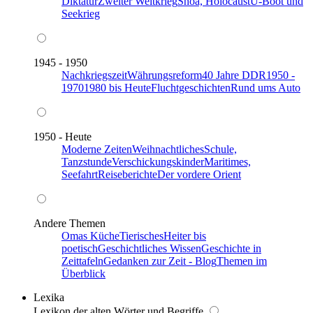
Diktatur
Zweiter Weltkrieg
Shoa, Holocaust
U-Boot und
Seekrieg
1945 - 1950
Nachkriegszeit
Währungsreform
40 Jahre DDR
1950 -
1970
1980 bis Heute
Fluchtgeschichten
Rund ums Auto
1950 - Heute
Moderne Zeiten
Weihnachtliches
Schule,
Tanzstunde
Verschickungskinder
Maritimes,
Seefahrt
Reiseberichte
Der vordere Orient
Andere Themen
Omas Küche
Tierisches
Heiter bis
poetisch
Geschichtliches Wissen
Geschichte in
Zeittafeln
Gedanken zur Zeit - Blog
Themen im
Überblick
Lexika
Lexikon der alten Wörter und Begriffe