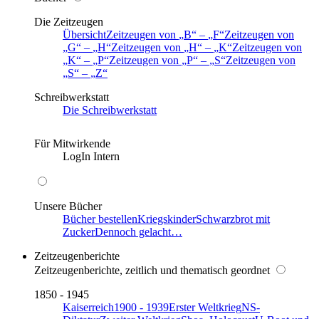
Die Zeitzeugen
Übersicht
Zeitzeugen von
B
–
F
Zeitzeugen von
G
–
H
Zeitzeugen von
H
–
K
Zeitzeugen von
K
–
P
Zeitzeugen von
P
–
S
Zeitzeugen von
S
–
Z
Schreibwerkstatt
Die Schreibwerkstatt
Für Mitwirkende
LogIn Intern
Unsere Bücher
Bücher bestellen
Kriegskinder
Schwarzbrot mit
Zucker
Dennoch gelacht…
Zeitzeugenberichte
Zeitzeugenberichte, zeitlich und thematisch geordnet
1850 - 1945
Kaiserreich
1900 - 1939
Erster Weltkrieg
NS-