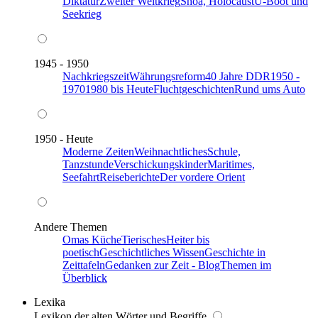
Diktatur
Zweiter Weltkrieg
Shoa, Holocaust
U-Boot und
Seekrieg
1945 - 1950
Nachkriegszeit
Währungsreform
40 Jahre DDR
1950 -
1970
1980 bis Heute
Fluchtgeschichten
Rund ums Auto
1950 - Heute
Moderne Zeiten
Weihnachtliches
Schule,
Tanzstunde
Verschickungskinder
Maritimes,
Seefahrt
Reiseberichte
Der vordere Orient
Andere Themen
Omas Küche
Tierisches
Heiter bis
poetisch
Geschichtliches Wissen
Geschichte in
Zeittafeln
Gedanken zur Zeit - Blog
Themen im
Überblick
Lexika
Lexikon der alten Wörter und Begriffe