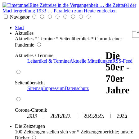
Eine Zeitreise in die Vergangenheit … die Zeittafel der
Machtergreifung 1933 … Parallelen zum Heute entdecken
Navigator
Start
z
Aktuelles
Aktuelles * Termine * Seitenüberblick * Chronik einer
Pandemie
Die
Aktuelles / Termine
Leitartikel & Termine
Aktuelle Mitteilungen
RSS-Feed
50er -
70er
Seitenübersicht
Jahre
Sitemap
Impressum
Datenschutz
Corona-Chronik
2019
|
2020
2021
|
2022
2023
|
2025
Die Zeitzeugen
100 Zeitzeugen stellen sich vor * Zeitzeugenberichte; unsere
Bücher