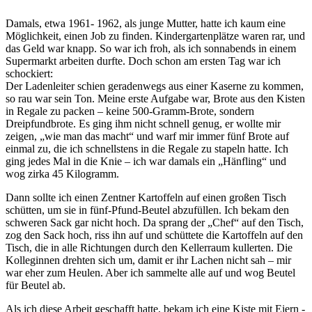
Damals, etwa 1961- 1962, als junge Mutter, hatte ich kaum eine
Möglichkeit, einen Job zu finden. Kindergartenplätze waren rar, und
das Geld war knapp. So war ich froh, als ich sonnabends in einem
Supermarkt arbeiten durfte. Doch schon am ersten Tag war ich
schockiert:
Der Ladenleiter schien geradenwegs aus einer Kaserne zu kommen,
so rau war sein Ton. Meine erste Aufgabe war, Brote aus den Kisten
in Regale zu packen – keine 500-Gramm-Brote, sondern
Dreipfundbrote. Es ging ihm nicht schnell genug, er wollte mir
zeigen,
wie man das macht
und warf mir immer fünf Brote auf
einmal zu, die ich schnellstens in die Regale zu stapeln hatte. Ich
ging jedes Mal in die Knie – ich war damals ein
Hänfling
und
wog zirka 45 Kilogramm.
Dann sollte ich einen Zentner Kartoffeln auf einen großen Tisch
schütten, um sie in fünf-Pfund-Beutel abzufüllen. Ich bekam den
schweren Sack gar nicht hoch. Da sprang der
Chef
auf den Tisch,
zog den Sack hoch, riss ihn auf und schüttete die Kartoffeln auf den
Tisch, die in alle Richtungen durch den Kellerraum kullerten. Die
Kolleginnen drehten sich um, damit er ihr Lachen nicht sah – mir
war eher zum Heulen. Aber ich sammelte alle auf und wog Beutel
für Beutel ab.
Als ich diese Arbeit geschafft hatte, bekam ich eine Kiste mit Eiern -