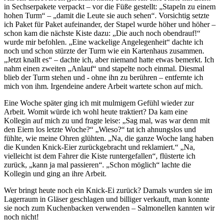
in Sechserpakete verpackt – vor die Füße gestellt:
Stapeln zu einem
hohen Turm
–
damit die Leute sie auch sehen
. Vorsichtig setzte
ich Paket für Paket aufeinander, der Stapel wurde höher und höher –
schon kam die nächste Kiste dazu:
Die auch noch obendrauf!
wurde mir befohlen.
Eine wackelige Angelegenheit
dachte ich
noch und schon stürzte der Turm wie ein Kartenhaus zusammen.
Jetzt knallt es
– dachte ich, aber niemand hatte etwas bemerkt. Ich
nahm einen zweiten
Anlauf
und stapelte noch einmal. Diesmal
blieb der Turm stehen und - ohne ihn zu berühren – entfernte ich
mich von ihm. Irgendeine andere Arbeit wartete schon auf mich.
Eine Woche später ging ich mit mulmigem Gefühl wieder zur
Arbeit. Womit würde ich wohl heute traktiert? Da kam eine
Kollegin auf mich zu und fragte leise:
Sag mal, was war denn mit
den Eiern los letzte Woche?
Wieso?
tat ich ahnungslos und
fühlte, wie meine Ohren glühten.
Na, die ganze Woche lang haben
die Kunden Knick-Eier zurückgebracht und reklamiert.
Na,
vielleicht ist dem Fahrer die Kiste runtergefallen
, flüsterte ich
zurück,
kann ja mal passieren
.
Schon möglich
lachte die
Kollegin und ging an ihre Arbeit.
Wer bringt heute noch ein Knick-Ei zurück? Damals wurden sie im
Lagerraum in Gläser geschlagen und billiger verkauft, man konnte
sie noch zum Kuchenbacken verwenden – Salmonellen kannten wir
noch nicht!