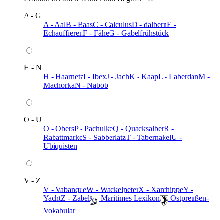
A - G
A - Aal
B - Baas
C - Calculus
D - dalbern
E -
Echauffieren
F - Fähe
G - Gabelfrühstück
H - N
H - Haarnetz
I - Ibex
J - Jach
K - Kaap
L - Laberdan
M -
Machorka
N - Nabob
O - U
O - Obers
P - Pachulke
Q - Quacksalber
R -
Rabattmarke
S - Sabberlatz
T - Tabernakel
U -
Ubiquisten
V - Z
V - Vabanque
W - Wackelpeter
X - Xanthippe
Y -
Yacht
Z - Zabel
️ Maritimes Lexikon
️ Ostpreußen-
Vokabular